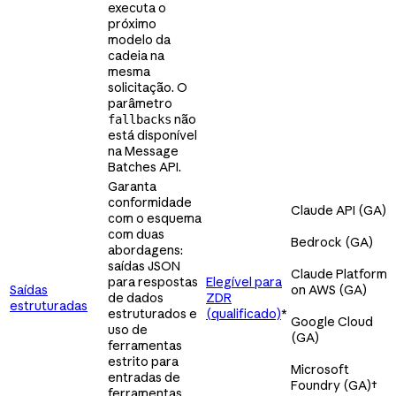
executa o
próximo
modelo da
cadeia na
mesma
solicitação. O
parâmetro
não
fallbacks
está disponível
na Message
Batches API.
Garanta
conformidade
Claude API (GA)
com o esquema
com duas
Bedrock (GA)
abordagens:
saídas JSON
Claude Platform
para respostas
Elegível para
Saídas
on AWS (GA)
de dados
ZDR
estruturadas
estruturados e
(qualificado)
*
Google Cloud
uso de
(GA)
ferramentas
estrito para
Microsoft
entradas de
Foundry (GA)
†
ferramentas