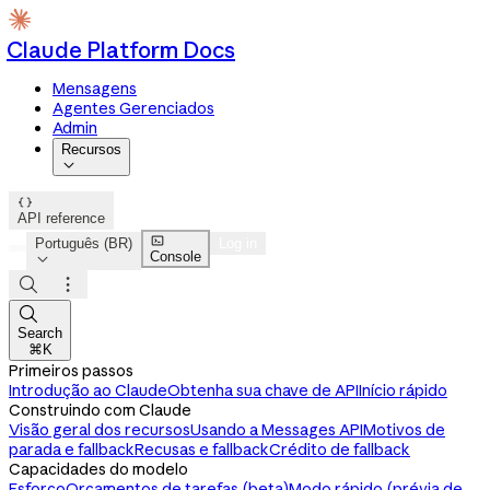
Claude Platform Docs
Mensagens
Agentes Gerenciados
Admin
Recursos


API reference

Português (BR)
Log in
Console




Search
⌘K
Primeiros passos
Introdução ao Claude
Obtenha sua chave de API
Início rápido
Construindo com Claude
Visão geral dos recursos
Usando a Messages API
Motivos de
parada e fallback
Recusas e fallback
Crédito de fallback
Capacidades do modelo
Esforço
Orçamentos de tarefas (beta)
Modo rápido (prévia de