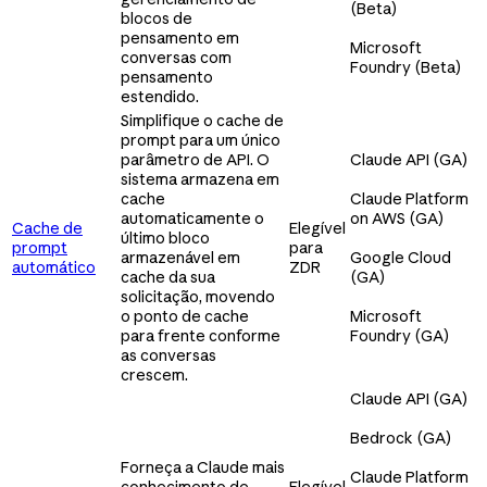
(Beta)
blocos de
pensamento em
Microsoft
conversas com
Foundry (Beta)
pensamento
estendido.
Simplifique o cache de
prompt para um único
parâmetro de API. O
Claude API (GA)
sistema armazena em
cache
Claude Platform
automaticamente o
on AWS (GA)
Cache de
Elegível
último bloco
prompt
para
armazenável em
Google Cloud
automático
ZDR
cache da sua
(GA)
solicitação, movendo
o ponto de cache
Microsoft
para frente conforme
Foundry (GA)
as conversas
crescem.
Claude API (GA)
Bedrock (GA)
Forneça a Claude mais
Claude Platform
conhecimento de
Elegível