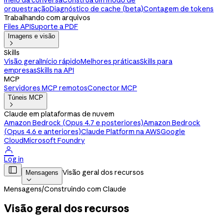
meio da conversa
Construa um modo de
orquestração
Diagnóstico de cache (beta)
Contagem de tokens
Trabalhando com arquivos
Files API
Suporte a PDF
Imagens e visão

Skills
Visão geral
Início rápido
Melhores práticas
Skills para
empresas
Skills na API
MCP
Servidores MCP remotos
Conector MCP
Túneis MCP

Claude em plataformas de nuvem
Amazon Bedrock (Opus 4.7 e posteriores)
Amazon Bedrock
(Opus 4.6 e anteriores)
Claude Platform na AWS
Google
Cloud
Microsoft Foundry

Log in

Visão geral dos recursos
Mensagens

Mensagens
/
Construindo com Claude
Visão geral dos recursos