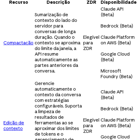
Recurso
Descrição
ZDR
Disponibilidade
Claude API
Sumarização de
(Beta)
contexto do lado do
servidor para
Bedrock (Beta)
conversas de longa
duração. Quando o
Elegível
Claude Platform
Compactação
contexto se aproxima
para
on AWS (Beta)
do limite da janela, a
ZDR
API resume
Google Cloud
automaticamente as
(Beta)
partes anteriores da
conversa.
Microsoft
Foundry (Beta)
Gerencie
automaticamente o
Claude API
contexto da conversa
(Beta)
com estratégias
configuráveis. Suporta
Bedrock (Beta)
a limpeza de
resultados de
Elegível
Claude Platform
Edição de
ferramentas ao se
para
on AWS (Beta)
contexto
aproximar dos limites
ZDR
de tokens e o
Google Cloud
gerenciamento de