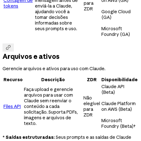
Contagem de
mensagem antes de
on AWS (GA)
para
tokens
enviá-la a Claude,
ZDR
ajudando você a
Google Cloud
tomar decisões
(GA)
informadas sobre
seus prompts e uso.
Microsoft
Foundry (GA)

Arquivos e ativos
Gerencie arquivos e ativos para uso com Claude.
Recurso
Descrição
ZDR
Disponibilidade
Claude API
Faça upload e gerencie
(Beta)
arquivos para usar com
Não
Claude sem reenviar o
elegível
Claude Platform
Files API
conteúdo a cada
para
on AWS (Beta)
solicitação. Suporta PDFs,
ZDR
imagens e arquivos de
Microsoft
texto.
Foundry (Beta)
†
*
Saídas estruturadas:
Seus prompts e as saídas de Claude