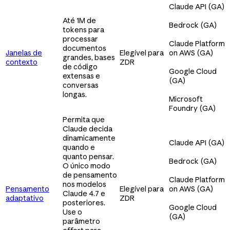
Claude API (GA)
Até 1M de
Bedrock (GA)
tokens para
processar
Claude Platform
documentos
Janelas de
Elegível para
on AWS (GA)
grandes, bases
contexto
ZDR
de código
Google Cloud
extensas e
(GA)
conversas
longas.
Microsoft
Foundry (GA)
Permita que
Claude decida
dinamicamente
Claude API (GA)
quando e
quanto pensar.
Bedrock (GA)
O único modo
de pensamento
Claude Platform
nos modelos
Pensamento
Elegível para
on AWS (GA)
Claude 4.7 e
adaptativo
ZDR
posteriores.
Google Cloud
Use o
(GA)
parâmetro