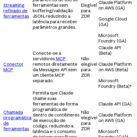
Claude Platform
Streaming
ferramentas sem
Elegível
on AWS (GA)
refinado de
buffering/validação
para
ferramentas
JSON, reduzindo a
ZDR
Google Cloud
latência para receber
(GA)
parâmetros grandes.
Microsoft
Foundry (GA)
Claude API
Conecte-se a
(Beta)
servidores
MCP
Não
Conector
remotos diretamente
elegível
Claude Platform
MCP
da Messages API sem
para
on AWS (Beta)
um cliente MCP
ZDR
separado.
Microsoft
Foundry (Beta)
†
Permita que Claude
chame suas
ferramentas de forma
Claude API (GA)
programática de
Chamada
Não
dentro de contêineres
Claude Platform
programática
elegível
de execução de
on AWS (GA)
de
para
código, reduzindo a
ferramentas
ZDR
latência e o consumo
Microsoft
de tokens para fluxos
Foundry (GA)
†