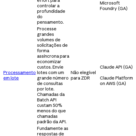
effort para
Microsoft
controlar a
Foundry (GA)
profundidade
do
pensamento.
Processe
grandes
volumes de
solicitações de
forma
assíncrona para
economizar
custos. Envie
Claude API (GA)
Processamento
lotes com um
Não elegível
em lote
grande número
para ZDR
Claude Platform
de consultas
on AWS (GA)
por lote.
Chamadas da
Batch API
custam 50%
menos do que
chamadas
padrão da API.
Fundamente as
respostas de