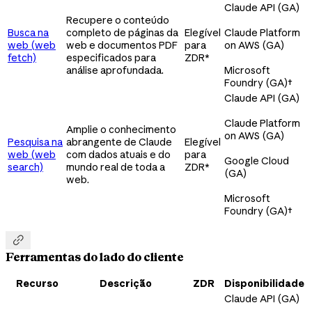
Claude API (GA)
Recupere o conteúdo
Busca na
completo de páginas da
Elegível
Claude Platform
web (web
web e documentos PDF
para
on AWS (GA)
fetch)
especificados para
ZDR*
análise aprofundada.
Microsoft
Foundry (GA)
†
Claude API (GA)
Claude Platform
Amplie o conhecimento
on AWS (GA)
Pesquisa na
abrangente de Claude
Elegível
web (web
com dados atuais e do
para
Google Cloud
search)
mundo real de toda a
ZDR*
(GA)
web.
Microsoft
Foundry (GA)
†

Ferramentas do lado do cliente
Recurso
Descrição
ZDR
Disponibilidade
Claude API (GA)