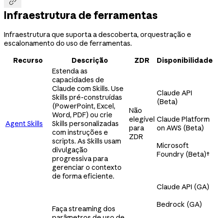

Infraestrutura de ferramentas
Infraestrutura que suporta a descoberta, orquestração e
escalonamento do uso de ferramentas.
Recurso
Descrição
ZDR
Disponibilidade
Estenda as
capacidades de
Claude com Skills. Use
Claude API
Skills pré-construídas
(Beta)
(PowerPoint, Excel,
Não
Word, PDF) ou crie
elegível
Claude Platform
Agent Skills
Skills personalizadas
para
on AWS (Beta)
com instruções e
ZDR
scripts. As Skills usam
Microsoft
divulgação
Foundry (Beta)
†
progressiva para
gerenciar o contexto
de forma eficiente.
Claude API (GA)
Bedrock (GA)
Faça streaming dos
parâmetros de uso de