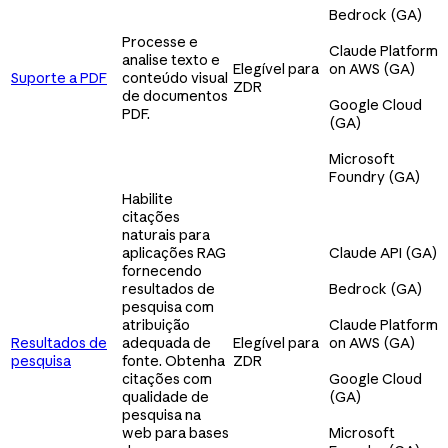
Bedrock (GA)
Processe e
Claude Platform
analise texto e
Elegível para
on AWS (GA)
Suporte a PDF
conteúdo visual
ZDR
de documentos
Google Cloud
PDF.
(GA)
Microsoft
Foundry (GA)
Habilite
citações
naturais para
aplicações RAG
Claude API (GA)
fornecendo
resultados de
Bedrock (GA)
pesquisa com
atribuição
Claude Platform
Resultados de
adequada de
Elegível para
on AWS (GA)
pesquisa
fonte. Obtenha
ZDR
citações com
Google Cloud
qualidade de
(GA)
pesquisa na
web para bases
Microsoft