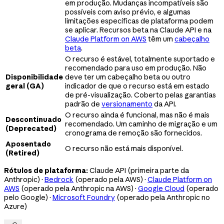
em produção. Mudanças incompatíveis são
possíveis com aviso prévio, e algumas
limitações específicas de plataforma podem
se aplicar. Recursos beta na Claude API e na
Claude Platform on AWS
têm um
cabeçalho
beta
.
O recurso é estável, totalmente suportado e
recomendado para uso em produção. Não
Disponibilidade
deve ter um cabeçalho beta ou outro
geral (GA)
indicador de que o recurso está em estado
de pré-visualização. Coberto pelas garantias
padrão de
versionamento
da API.
O recurso ainda é funcional, mas não é mais
Descontinuado
recomendado. Um caminho de migração e um
(Deprecated)
cronograma de remoção são fornecidos.
Aposentado
O recurso não está mais disponível.
(Retired)
Rótulos de plataforma:
Claude API (primeira parte da
Anthropic) ·
Bedrock
(operado pela AWS) ·
Claude Platform on
AWS
(operado pela Anthropic na AWS) ·
Google Cloud
(operado
pelo Google) ·
Microsoft Foundry
(operado pela Anthropic no
Azure)