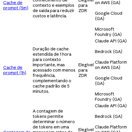
Cache de
on AWS (GA)
contexto e exemplos
para
prompt (5m)
de saída para reduzir
ZDR
Google Cloud
custos e latência.
(GA)
Microsoft
Foundry (GA)
Claude API (GA)
Duração de cache
Bedrock (GA)
estendida de 1 hora
para contexto
Claude Platform
importante, mas
Elegível
Cache de
on AWS (GA)
acessado com menos
para
prompt (1h)
frequência,
ZDR
Google Cloud
complementando o
(GA)
cache padrão de 5
minutos.
Microsoft
Foundry (GA)
Claude API (GA)
A contagem de
tokens permite
Bedrock (GA)
determinar o número
de tokens em uma
Claude Platform
Elegível