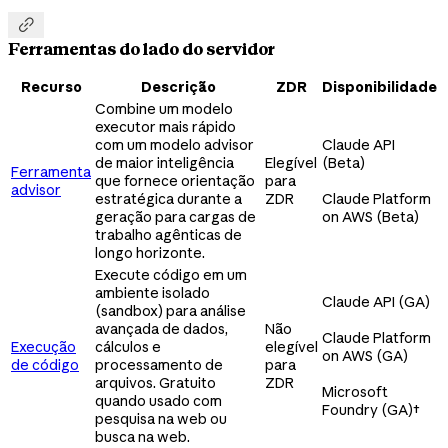

Ferramentas do lado do servidor
Recurso
Descrição
ZDR
Disponibilidade
Combine um modelo
executor mais rápido
com um modelo advisor
Claude API
de maior inteligência
Elegível
(Beta)
Ferramenta
que fornece orientação
para
advisor
estratégica durante a
ZDR
Claude Platform
geração para cargas de
on AWS (Beta)
trabalho agênticas de
longo horizonte.
Execute código em um
ambiente isolado
Claude API (GA)
(sandbox) para análise
avançada de dados,
Não
Claude Platform
Execução
cálculos e
elegível
on AWS (GA)
de código
processamento de
para
arquivos. Gratuito
ZDR
Microsoft
quando usado com
Foundry (GA)
†
pesquisa na web ou
busca na web.