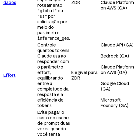
dados
ZDR
Claude Platform
roteamento
on AWS (GA)
ou
"global"
por
"us"
solicitação por
meio do
parâmetro
.
inference_geo
Controle
Claude API (GA)
quantos tokens
Claude usa ao
Bedrock (GA)
responder com
o parâmetro
Claude Platform
effort,
Elegível para
on AWS (GA)
Effort
equilibrando
ZDR
entre a
Google Cloud
completude da
(GA)
resposta e a
eficiência de
Microsoft
tokens.
Foundry (GA)
Evite pagar o
custo do cache
de prompt duas
vezes quando
você tenta