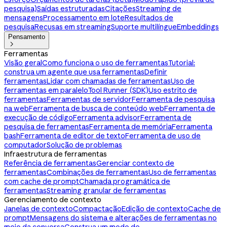
pesquisa)
Saídas estruturadas
Citações
Streaming de
mensagens
Processamento em lote
Resultados de
pesquisa
Recusas em streaming
Suporte multilíngue
Embeddings
Pensamento

Ferramentas
Visão geral
Como funciona o uso de ferramentas
Tutorial:
construa um agente que usa ferramentas
Definir
ferramentas
Lidar com chamadas de ferramentas
Uso de
ferramentas em paralelo
Tool Runner (SDK)
Uso estrito de
ferramentas
Ferramentas de servidor
Ferramenta de pesquisa
na web
Ferramenta de busca de conteúdo web
Ferramenta de
execução de código
Ferramenta advisor
Ferramenta de
pesquisa de ferramentas
Ferramenta de memória
Ferramenta
bash
Ferramenta de editor de texto
Ferramenta de uso de
computador
Solução de problemas
Infraestrutura de ferramentas
Referência de ferramentas
Gerenciar contexto de
ferramentas
Combinações de ferramentas
Uso de ferramentas
com cache de prompt
Chamada programática de
ferramentas
Streaming granular de ferramentas
Gerenciamento de contexto
Janelas de contexto
Compactação
Edição de contexto
Cache de
prompt
Mensagens do sistema e alterações de ferramentas no