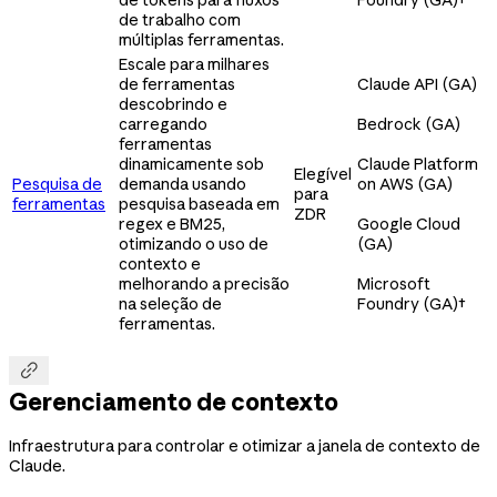
de trabalho com
múltiplas ferramentas.
Escale para milhares
de ferramentas
Claude API (GA)
descobrindo e
carregando
Bedrock (GA)
ferramentas
dinamicamente sob
Claude Platform
Elegível
Pesquisa de
demanda usando
on AWS (GA)
para
ferramentas
pesquisa baseada em
ZDR
regex e BM25,
Google Cloud
otimizando o uso de
(GA)
contexto e
melhorando a precisão
Microsoft
na seleção de
Foundry (GA)
†
ferramentas.

Gerenciamento de contexto
Infraestrutura para controlar e otimizar a janela de contexto de
Claude.