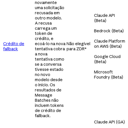
novamente
uma solicitação
recusada em
Claude API
outro modelo.
(Beta)
A recusa
carrega um
Bedrock (Beta)
token de
crédito, e
Claude Platform
Crédito de
ecoá-lo na nova
Não elegível
on AWS (Beta)
fallback
tentativa cobra
para ZDR*
a nova
Google Cloud
tentativa como
(Beta)
se a conversa
tivesse estado
Microsoft
no novo
Foundry (Beta)
modelo desde
o início. Os
resultados de
Message
Batches não
incluem tokens
de crédito de
fallback.
Claude API (GA)