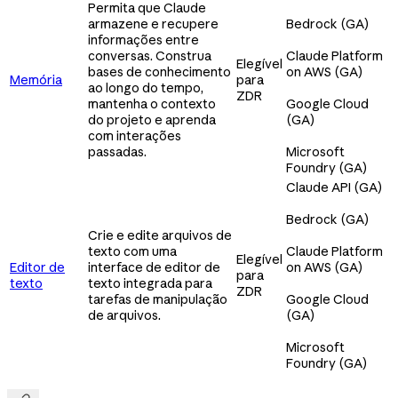
Permita que Claude
armazene e recupere
Bedrock (GA)
informações entre
conversas. Construa
Claude Platform
Elegível
bases de conhecimento
on AWS (GA)
Memória
para
ao longo do tempo,
ZDR
mantenha o contexto
Google Cloud
do projeto e aprenda
(GA)
com interações
passadas.
Microsoft
Foundry (GA)
Claude API (GA)
Bedrock (GA)
Crie e edite arquivos de
texto com uma
Claude Platform
Elegível
Editor de
interface de editor de
on AWS (GA)
para
texto
texto integrada para
ZDR
tarefas de manipulação
Google Cloud
de arquivos.
(GA)
Microsoft
Foundry (GA)