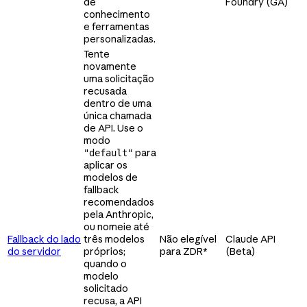
de
Foundry (GA)
conhecimento
e ferramentas
personalizadas.
Tente
novamente
uma solicitação
recusada
dentro de uma
única chamada
de API. Use o
modo
para
"default"
aplicar os
modelos de
fallback
recomendados
pela Anthropic,
ou nomeie até
Fallback do lado
três modelos
Não elegível
Claude API
do servidor
próprios;
para ZDR*
(Beta)
quando o
modelo
solicitado
recusa, a API