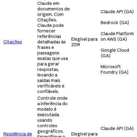
Claude em
documentos de
Claude API (GA)
origem. Com
Citações,
Bedrock (GA)
Claude pode
fornecer
Claude Platform
referências
Elegível para
on AWS (GA)
Citações
detalhadas às
ZDR
frases e
Google Cloud
passagens
(GA)
exatas que usa
para gerar
Microsoft
respostas,
Foundry (GA)
levando a
saídas mais
verificáveis e
confiáveis.
Controle onde
a inferência do
modelo é
executada
usando
controles
Claude API (GA)
geográficos.
Residência de
Elegível para
Especifique o