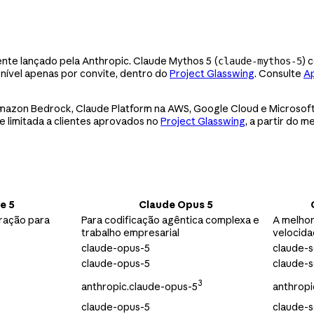
nte lançado pela Anthropic. Claude Mythos 5 (
) 
claude-mythos-5
ponível apenas por convite, dentro do
Project Glasswing
. Consulte
Ap
 Amazon Bedrock, Claude Platform na AWS, Google Cloud e Microsoft
de limitada a clientes aprovados no
Project Glasswing
, a partir do 
e 5
Claude Opus 5
eração para
Para codificação agêntica complexa e
A melho
trabalho empresarial
velocida
claude-opus-5
claude-
claude-opus-5
claude-
3
anthropic.claude-opus-5
anthropi
claude-opus-5
claude-