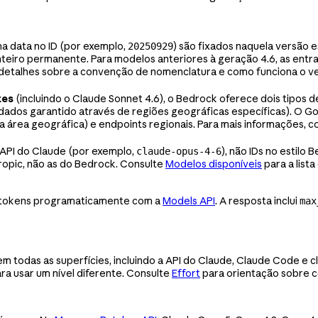
a data no ID (por exemplo,
) são fixados naquela versão e
20250929
iro permanente. Para modelos anteriores à geração 4.6, as entrad
 detalhes sobre a convenção de nomenclatura e como funciona o v
tes
(incluindo o Claude Sonnet 4.6), o Bedrock oferece dois tipos 
ados garantido através de regiões geográficas específicas). O Goo
área geográfica) e endpoints regionais. Para mais informações, c
API do Claude (por exemplo,
), não IDs no estilo
claude-opus-4-6
ropic, não as do Bedrock. Consulte
Modelos disponíveis
para a list
e tokens programaticamente com a
Models API
. A resposta inclui
max
m todas as superfícies, incluindo a API do Claude, Claude Code e c
ra usar um nível diferente. Consulte
Effort
para orientação sobre c