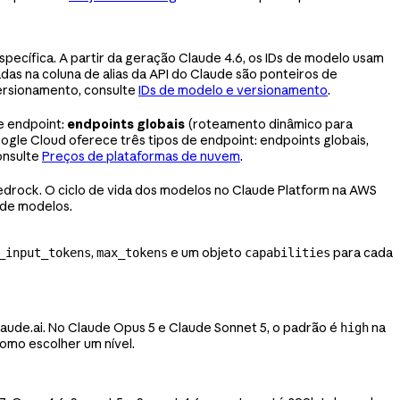
specífica. A partir da geração Claude 4.6, os IDs de modelo usam
as na coluna de alias da API do Claude são ponteiros de
ersionamento, consulte
IDs de modelo e versionamento
.
de endpoint:
endpoints globais
(roteamento dinâmico para
gle Cloud oferece três tipos de endpoint: endpoints globais,
onsulte
Preços de plataformas de nuvem
.
 Bedrock. O ciclo de vida dos modelos no Claude Platform na AWS
a de modelos.
,
e um objeto
para cada
_input_tokens
max_tokens
capabilities
laude.ai. No Claude Opus 5 e Claude Sonnet 5, o padrão é
na
high
omo escolher um nível.