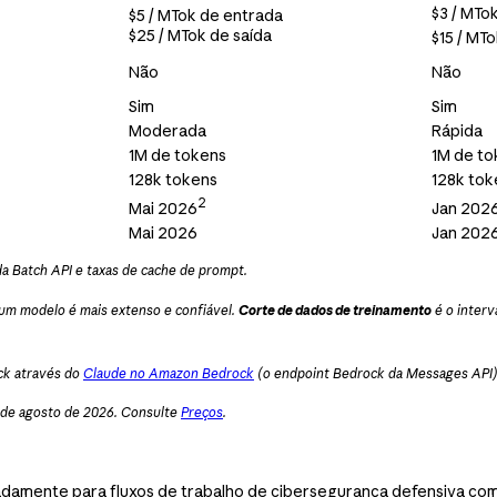
$3 / MTo
$5 / MTok de entrada
$25 / MTok de saída
$15 / MT
Não
Não
Sim
Sim
Moderada
Rápida
1M de tokens
1M de to
128k tokens
128k tok
2
Mai 2026
Jan 202
Mai 2026
Jan 202
a Batch API e taxas de cache de prompt.
 um modelo é mais extenso e confiável.
Corte de dados de treinamento
é o interv
ck através do
Claude no Amazon Bedrock
(o endpoint Bedrock da Messages API)
1 de agosto de 2026. Consulte
Preços
.
damente para fluxos de trabalho de cibersegurança defensiva co