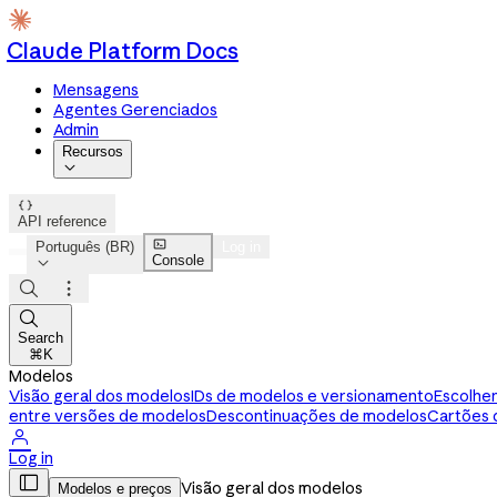
Claude Platform Docs
Mensagens
Agentes Gerenciados
Admin
Recursos


API reference

Português (BR)
Log in
Console




Search
⌘K
Modelos
Visão geral dos modelos
IDs de modelos e versionamento
Escolhe
entre versões de modelos
Descontinuações de modelos
Cartões 

Log in

Visão geral dos modelos
Modelos e preços