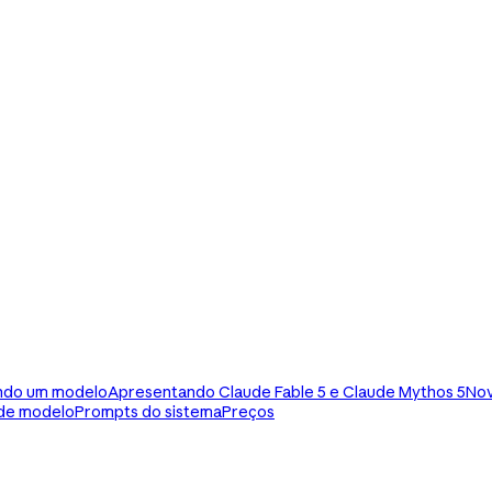
ndo um modelo
Apresentando Claude Fable 5 e Claude Mythos 5
Nov
de modelo
Prompts do sistema
Preços