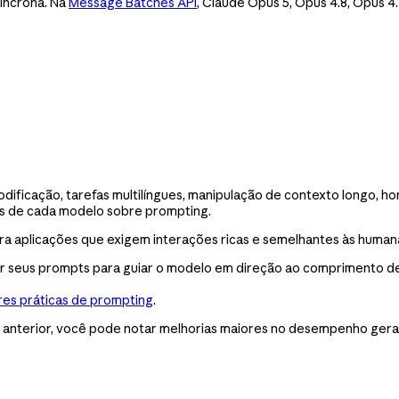
síncrona. Na
Message Batches API
, Claude Opus 5, Opus 4.8, Opus 4
 codificação, tarefas multilíngues, manipulação de contexto longo
as de cada modelo sobre prompting.
ra aplicações que exigem interações ricas e semelhantes às human
tar seus prompts para guiar o modelo em direção ao comprimento d
es práticas de prompting
.
anterior, você pode notar melhorias maiores no desempenho geral