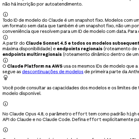
não há inscrição por autoatendimento.

Todo ID de modelo do Claude é um snapshot fixo. Modelos com um
um formato sem data que também é um snapshot fixo, não um ponte
conveniência que resolvem para um ID de modelo com data. Para

A partir do
Claude Sonnet 4.5 e todos os modelos subsequen
máxima disponibilidade) e
endpoints regionais
(roteamento de d
endpoints multirregionais
(roteamento dinâmico dentro de uma 

O
Claude Platform na AWS
usa os mesmos IDs de modelo que a 
segue as
descontinuações de modelos
de primeira parte da Anth

Você pode consultar as capacidades dos modelos e os limites d
modelo disponível.

No Claude Opus 4.8, o parâmetro
tem como padrão
e
effort
high
API do Claude e no Claude Code. Defina
explicitamente pa
effort
