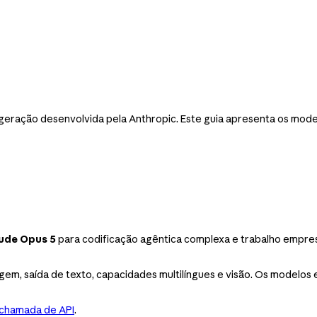
 geração desenvolvida pela Anthropic. Este guia apresenta os mod
ude Opus 5
para codificação agêntica complexa e trabalho empres
em, saída de texto, capacidades multilíngues e visão. Os modelos e
 chamada de API
.