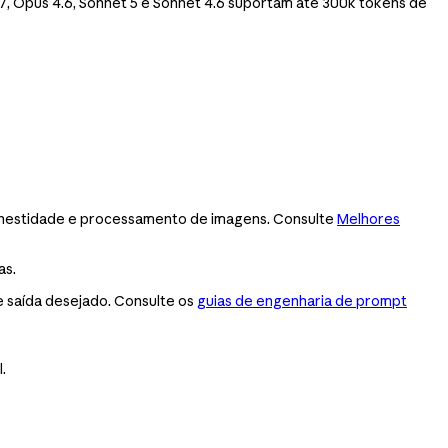
.7, Opus 4.6, Sonnet 5 e Sonnet 4.6 suportam até 300k tokens de
, honestidade e processamento de imagens. Consulte
Melhores
as.
e saída desejado. Consulte os
guias de engenharia de prompt
.