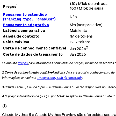
$10 / MTok de entrada
1
Preços
$50 / MTok de saída
Pensamento estendido
Não
(
)
thinking.type: "enabled"
Pensamento adaptativo
Sim (sempre ativo)
Latência comparativa
Mais lenta
Janela de contexto
1M de tokens
Saída máxima
128k tokens
2
Corte de conhecimento confiável
Jan 2026
Corte de dados de treinamento
Jan 2026
1 Consulte
Preços
para informações completas de preços, incluindo descontos d
2
Corte de conhecimento confiável
indica a data até a qual o conhecimento de
informações, consulte o
Transparency Hub da Anthropic
.
3 Claude Fable 5, Claude Opus 5 e Claude Sonnet 5 estão disponíveis no Bedro
4 O preço introdutório de $2 / $10 por MTok se aplica ao Claude Sonnet 5 até 3

Claude Mythos 5 e Claude Mythos Preview são oferecidos separa