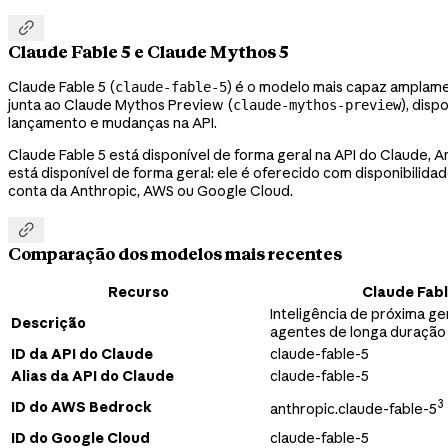

Claude Fable 5 e Claude Mythos 5
Claude Fable 5 (
) é o modelo mais capaz amplame
claude-fable-5
junta ao Claude Mythos Preview (
), dis
claude-mythos-preview
lançamento e mudanças na API.
Claude Fable 5 está disponível de forma geral na API do Claude,
está disponível de forma geral: ele é oferecido com disponibilida
conta da Anthropic, AWS ou Google Cloud.

Comparação dos modelos mais recentes
Recurso
Claude Fabl
Inteligência de próxima g
Descrição
agentes de longa duração
ID da API do Claude
claude-fable-5
Alias da API do Claude
claude-fable-5
3
ID do AWS Bedrock
anthropic.claude-fable-5
ID do Google Cloud
claude-fable-5