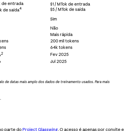
k de entrada
$1 / MTok de entrada
4
$5 / MTok de saída
ok de saída
Sim
Não
Mais rápida
kens
200 mil tokens
ens
64k tokens
2
Fev 2025
6
6
Jul 2025
alo de datas mais amplo dos dados de treinamento usados. Para mais
.
mo parte do
Project Glasswing
. O acesso é apenas por convite e