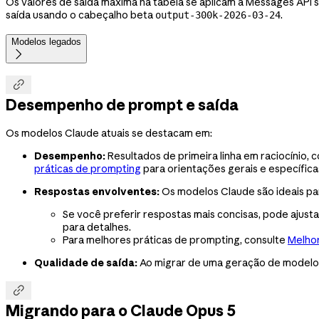
Os valores de saída máxima na tabela se aplicam à Messages API 
saída usando o cabeçalho beta
.
output-300k-2026-03-24
Modelos legados


Desempenho de prompt e saída
Os modelos Claude atuais se destacam em:
Desempenho:
Resultados de primeira linha em raciocínio,
práticas de prompting
para orientações gerais e específic
Respostas envolventes:
Os modelos Claude são ideais pa
Se você preferir respostas mais concisas, pode ajus
para detalhes.
Para melhores práticas de prompting, consulte
Melhor
Qualidade de saída:
Ao migrar de uma geração de modelo 

Migrando para o Claude Opus 5