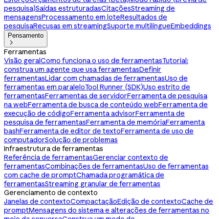
pesquisa)
Saídas estruturadas
Citações
Streaming de
mensagens
Processamento em lote
Resultados de
pesquisa
Recusas em streaming
Suporte multilíngue
Embeddings
Pensamento

Ferramentas
Visão geral
Como funciona o uso de ferramentas
Tutorial:
construa um agente que usa ferramentas
Definir
ferramentas
Lidar com chamadas de ferramentas
Uso de
ferramentas em paralelo
Tool Runner (SDK)
Uso estrito de
ferramentas
Ferramentas de servidor
Ferramenta de pesquisa
na web
Ferramenta de busca de conteúdo web
Ferramenta de
execução de código
Ferramenta advisor
Ferramenta de
pesquisa de ferramentas
Ferramenta de memória
Ferramenta
bash
Ferramenta de editor de texto
Ferramenta de uso de
computador
Solução de problemas
Infraestrutura de ferramentas
Referência de ferramentas
Gerenciar contexto de
ferramentas
Combinações de ferramentas
Uso de ferramentas
com cache de prompt
Chamada programática de
ferramentas
Streaming granular de ferramentas
Gerenciamento de contexto
Janelas de contexto
Compactação
Edição de contexto
Cache de
prompt
Mensagens do sistema e alterações de ferramentas no