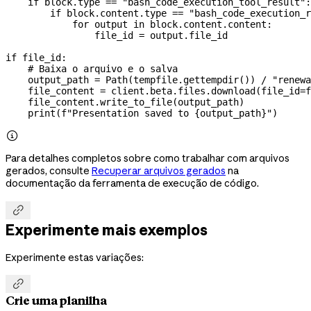
    if
 block.type 
==
 "bash_code_execution_tool_result"
:
        if
 block.content.type 
==
 "bash_code_execution_r
            for
 output 
in
 block.content.content:
                file_id 
=
 output.file_id
if
 file_id:
    # Baixa o arquivo e o salva
    output_path 
=
 Path(tempfile.gettempdir()) 
/
 "renewa
    file_content 
=
 client.beta.files.download(
file_id
=
f
    file_content.write_to_file(output_path)
    print
(
f
"Presentation saved to 
{
output_path
}
"
)

Para detalhes completos sobre como trabalhar com arquivos
gerados, consulte
Recuperar arquivos gerados
na
documentação da ferramenta de execução de código.

Experimente mais exemplos
Experimente estas variações:

Crie uma planilha