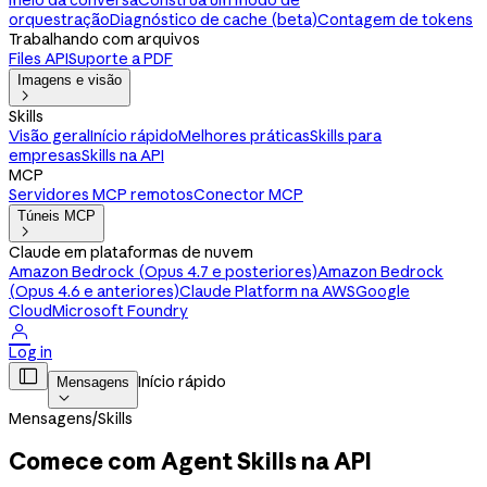
meio da conversa
Construa um modo de
orquestração
Diagnóstico de cache (beta)
Contagem de tokens
Trabalhando com arquivos
Files API
Suporte a PDF
Imagens e visão

Skills
Visão geral
Início rápido
Melhores práticas
Skills para
empresas
Skills na API
MCP
Servidores MCP remotos
Conector MCP
Túneis MCP

Claude em plataformas de nuvem
Amazon Bedrock (Opus 4.7 e posteriores)
Amazon Bedrock
(Opus 4.6 e anteriores)
Claude Platform na AWS
Google
Cloud
Microsoft Foundry

Log in

Início rápido
Mensagens

Mensagens
/
Skills
Comece com Agent Skills na API