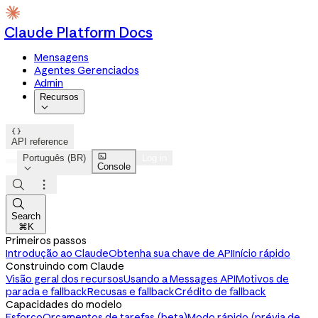
Claude Platform Docs
Mensagens
Agentes Gerenciados
Admin
Recursos


API reference

Português (BR)
Log in
Console




Search
⌘K
Primeiros passos
Introdução ao Claude
Obtenha sua chave de API
Início rápido
Construindo com Claude
Visão geral dos recursos
Usando a Messages API
Motivos de
parada e fallback
Recusas e fallback
Crédito de fallback
Capacidades do modelo
Esforço
Orçamentos de tarefas (beta)
Modo rápido (prévia de