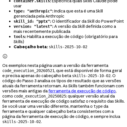
:
Especifica quais Skills Claude pode
container.skills
usar
:
Indica que esta é uma Skill
type: "anthropic"
gerenciada pela Anthropic
:
O identificador da Skill do PowerPoint
skill_id: "pptx"
:
A versão da Skill definida como a
version: "latest"
mais recentemente publicada
:
Habilita a execução de código (obrigatório para
tools
Skills)
Cabeçalho beta:
skills-2025-10-02

Os exemplos nesta página usam a versão da ferramenta
, que está disponível de forma geral
code_execution_20260521
e precisa apenas do cabeçalho beta
. O
skills-2025-10-02
código do Passo 3 analisa os tipos de resultado que as versões
atuais da ferramenta retornam. As Skills também funcionam com
versões mais antigas da
ferramenta de execução de código
,
como
: qualquer versão atual da
code_execution_20250825
ferramenta de execução de código satisfaz o requisito das Skills.
Se você usar uma versão diferente, mantenha o
da
type
ferramenta e qualquer cabeçalho beta consistentes com a
página da ferramenta de execução de código, e sempre inclua
.
skills-2025-10-02