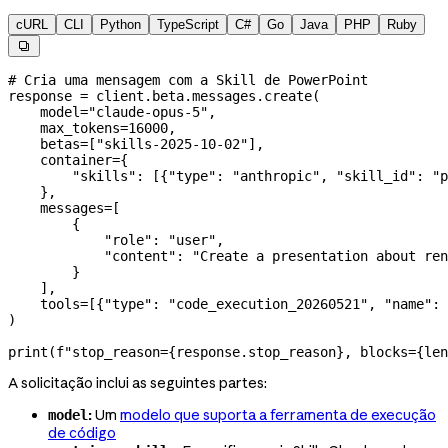
cURL
CLI
Python
TypeScript
C#
Go
Java
PHP
Ruby

# Cria uma mensagem com a Skill de PowerPoint
response 
=
 client.beta.messages.create(
    model
=
"claude-opus-5"
,
    max_tokens
=
16000
,
    betas
=
[
"skills-2025-10-02"
],
    container
=
{
        "skills"
: [{
"type"
: 
"anthropic"
, 
"skill_id"
: 
"p
    },
    messages
=
[
        {
            "role"
: 
"user"
,
            "content"
: 
"Create a presentation about ren
        }
    ],
    tools
=
[{
"type"
: 
"code_execution_20260521"
, 
"name"
: 
)
print
(
f
"stop_reason=
{
response.stop_reason
}
, blocks=
{
len
A solicitação inclui as seguintes partes:
:
Um
modelo que suporta a ferramenta de execução
model
de código