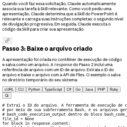
Quando você faz essa solicitação, Claude automaticamente
associa sua tarefa à Skill relevante. Como você pediu uma
apresentação, Claude determina que a Skill do PowerPoint é
relevante e carrega suas instruções completas: o segundo nível
de divulgação progressiva. Em seguida, Claude executa o
código da Skill para criar sua apresentação.

Passo 3: Baixe o arquivo criado
A apresentação foi criada no contêiner de execução de código
e salva como um arquivo. A
do Passo 2 inclui uma
response
referência de arquivo com um ID de arquivo. Extraia o ID do
arquivo e baixe o arquivo com a API de Files. O exemplo o salva
no diretório temporário do seu sistema:
cURL
CLI
Python
TypeScript
C#
Go
Java
PHP
Ruby

# Extrai o ID do arquivo. A ferramenta de execução de c
# por meio de sua subferramenta Bash, e os arquivos ger
# bash_code_execution_output dentro do bloco bash_code_
file_id 
=
 None
for
 block 
in
 response.content: