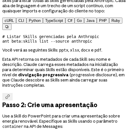
Skills para listar todas as Skills gerenciadas pela Anthropic. Cada
aba de linguagem é um trecho de um script contínuo, com
quaisquer imports e configuração do cliente no topo:
cURL
CLI
Python
TypeScript
C#
Go
Java
PHP
Ruby

# Listar Skills gerenciadas pela Anthropic
ant
 beta:skills
 list
 --source
 anthropic
Você verá as seguintes Skills:
,
,
e
.
pptx
xlsx
docx
pdf
Esta API retorna os metadados de cada Skill: seu nome e
descrição. Claude carrega esses metadados na inicialização
para determinar quais Skills estão disponíveis. Este é o primeiro
nível de
divulgação progressiva
(progressive disclosure), em
que Claude descobre as Skills sem ainda carregar suas
instruções completas.

Passo 2: Crie uma apresentação
Use a Skill do PowerPoint para criar uma apresentação sobre
energia renovável. Especifique as Skills usando o parâmetro
na API de Messages:
container