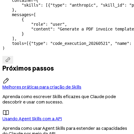
    container
=
{
        "skills"
: [{
"type"
: 
"anthropic"
, 
"skill_id"
: 
"p
    },
    messages
=
[
        {
            "role"
: 
"user"
,
            "content"
: 
"Generate a PDF invoice template
        }
    ],
    tools
=
[{
"type"
: 
"code_execution_20260521"
, 
"name"
: 
)

Próximos passos

Melhores práticas para criação de Skills
Aprenda como escrever Skills eficazes que Claude pode
descobrir e usar com sucesso.

Usando Agent Skills com a API
Aprenda como usar Agent Skills para estender as capacidades
do Claude por meio da API.