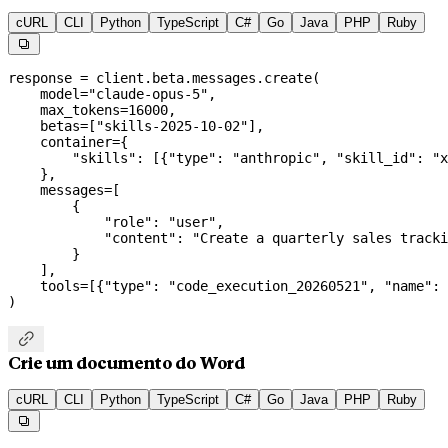
cURL
CLI
Python
TypeScript
C#
Go
Java
PHP
Ruby

response 
=
 client.beta.messages.create(
    model
=
"claude-opus-5"
,
    max_tokens
=
16000
,
    betas
=
[
"skills-2025-10-02"
],
    container
=
{
        "skills"
: [{
"type"
: 
"anthropic"
, 
"skill_id"
: 
"x
    },
    messages
=
[
        {
            "role"
: 
"user"
,
            "content"
: 
"Create a quarterly sales tracki
        }
    ],
    tools
=
[{
"type"
: 
"code_execution_20260521"
, 
"name"
: 
)

Crie um documento do Word
cURL
CLI
Python
TypeScript
C#
Go
Java
PHP
Ruby
