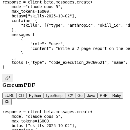
response 
=
 client.beta.messages.create(
    model
=
"claude-opus-5"
,
    max_tokens
=
16000
,
    betas
=
[
"skills-2025-10-02"
],
    container
=
{
        "skills"
: [{
"type"
: 
"anthropic"
, 
"skill_id"
: 
"d
    },
    messages
=
[
        {
            "role"
: 
"user"
,
            "content"
: 
"Write a 2-page report on the be
        }
    ],
    tools
=
[{
"type"
: 
"code_execution_20260521"
, 
"name"
: 
)

Gere um PDF
cURL
CLI
Python
TypeScript
C#
Go
Java
PHP
Ruby

response 
=
 client.beta.messages.create(
    model
=
"claude-opus-5"
,
    max_tokens
=
16000
,
    betas
=
[
"skills-2025-10-02"
],