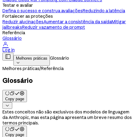
Testar e avaliar
Defina o sucesso e construa avaliações
Reduzindo a latência
Fortalecer as proteções
Reduzir alucinações
Aumentar a consistência da saída
Mitigar
jailbreaks
Reduzir vazamento de prompt
Referência
Glossário

Log in

Glossário
Melhores práticas

Melhores práticas
/
Referência
Glossário
Copy page

Estes conceitos não são exclusivos dos modelos de linguagem
da Anthropic, mas esta página apresenta um breve resumo dos
termos principais.
Copy page