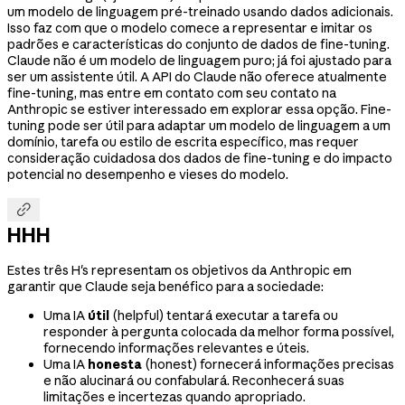
um modelo de linguagem pré-treinado usando dados adicionais.
Isso faz com que o modelo comece a representar e imitar os
padrões e características do conjunto de dados de fine-tuning.
Claude não é um modelo de linguagem puro; já foi ajustado para
ser um assistente útil. A API do Claude não oferece atualmente
fine-tuning, mas entre em contato com seu contato na
Anthropic se estiver interessado em explorar essa opção. Fine-
tuning pode ser útil para adaptar um modelo de linguagem a um
domínio, tarefa ou estilo de escrita específico, mas requer
consideração cuidadosa dos dados de fine-tuning e do impacto
potencial no desempenho e vieses do modelo.

HHH
Estes três H's representam os objetivos da Anthropic em
garantir que Claude seja benéfico para a sociedade:
Uma IA
útil
(helpful) tentará executar a tarefa ou
responder à pergunta colocada da melhor forma possível,
fornecendo informações relevantes e úteis.
Uma IA
honesta
(honest) fornecerá informações precisas
e não alucinará ou confabulará. Reconhecerá suas
limitações e incertezas quando apropriado.