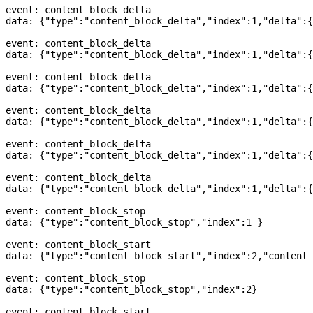
event: content_block_delta
data: {
"type"
:
"content_block_delta"
,
"index"
:
1
,
"delta"
:{
event: content_block_delta
data: {
"type"
:
"content_block_delta"
,
"index"
:
1
,
"delta"
:{
event: content_block_delta
data: {
"type"
:
"content_block_delta"
,
"index"
:
1
,
"delta"
:{
event: content_block_delta
data: {
"type"
:
"content_block_delta"
,
"index"
:
1
,
"delta"
:{
event: content_block_delta
data: {
"type"
:
"content_block_delta"
,
"index"
:
1
,
"delta"
:{
event: content_block_delta
data: {
"type"
:
"content_block_delta"
,
"index"
:
1
,
"delta"
:{
event: content_block_stop
data: {
"type"
:
"content_block_stop"
,
"index"
:
1
 }
event: content_block_start
data: {
"type"
:
"content_block_start"
,
"index"
:
2
,
"content_
event: content_block_stop
data: {
"type"
:
"content_block_stop"
,
"index"
:
2
}
event: content_block_start