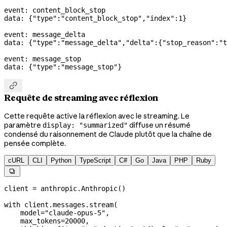
event: content_block_stop
data: {
"type"
:
"content_block_stop"
,
"index"
:
1
}
event: message_delta
data: {
"type"
:
"message_delta"
,
"delta"
:{
"stop_reason"
:
"t
event: message_stop
data: {
"type"
:
"message_stop"
}

Requête de streaming avec réflexion
Cette requête active la réflexion avec le streaming. Le
paramètre
diffuse un résumé
display: "summarized"
condensé du raisonnement de Claude plutôt que la chaîne de
pensée complète.
cURL
CLI
Python
TypeScript
C#
Go
Java
PHP
Ruby

client 
=
 anthropic.Anthropic()
with
 client.messages.stream(
    model
=
"claude-opus-5"
,
    max_tokens
=
20000
,