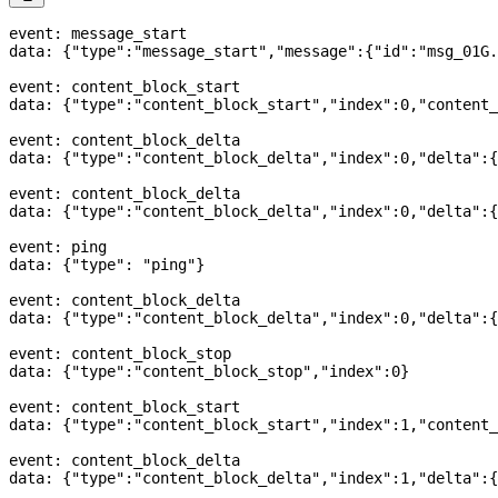
event: message_start
data: {
"type"
:
"message_start"
,
"message"
:{
"id"
:
"msg_01G.
event: content_block_start
data: {
"type"
:
"content_block_start"
,
"index"
:
0
,
"content_
event: content_block_delta
data: {
"type"
:
"content_block_delta"
,
"index"
:
0
,
"delta"
:{
event: content_block_delta
data: {
"type"
:
"content_block_delta"
,
"index"
:
0
,
"delta"
:{
event: ping
data: {
"type"
: 
"ping"
}
event: content_block_delta
data: {
"type"
:
"content_block_delta"
,
"index"
:
0
,
"delta"
:{
event: content_block_stop
data: {
"type"
:
"content_block_stop"
,
"index"
:
0
}
event: content_block_start
data: {
"type"
:
"content_block_start"
,
"index"
:
1
,
"content_
event: content_block_delta
data: {
"type"
:
"content_block_delta"
,
"index"
:
1
,
"delta"
:{