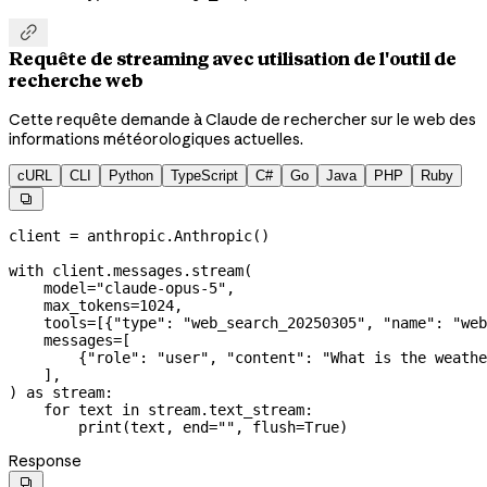

Requête de streaming avec utilisation de l'outil de
recherche web
Cette requête demande à Claude de rechercher sur le web des
informations météorologiques actuelles.
cURL
CLI
Python
TypeScript
C#
Go
Java
PHP
Ruby

client 
=
 anthropic.Anthropic()
with
 client.messages.stream(
    model
=
"claude-opus-5"
,
    max_tokens
=
1024
,
    tools
=
[{
"type"
: 
"web_search_20250305"
, 
"name"
: 
"web
    messages
=
[
        {
"role"
: 
"user"
, 
"content"
: 
"What is the weathe
    ],
) 
as
 stream:
    for
 text 
in
 stream.text_stream:
        print
(text, 
end
=
""
, 
flush
=
True
)
Response
