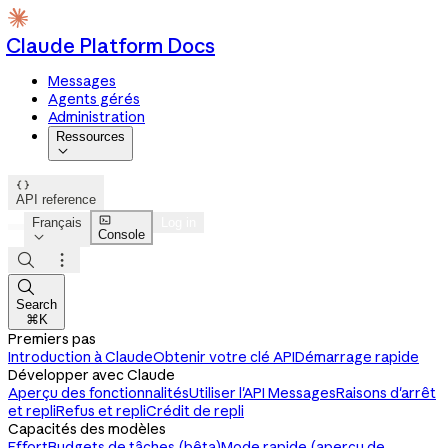
Claude Platform Docs
Messages
Agents gérés
Administration
Ressources


API reference

Français
Log in
Console




Search
⌘K
Premiers pas
Introduction à Claude
Obtenir votre clé API
Démarrage rapide
Développer avec Claude
Aperçu des fonctionnalités
Utiliser l'API Messages
Raisons d'arrêt
et repli
Refus et repli
Crédit de repli
Capacités des modèles
Effort
Budgets de tâches (bêta)
Mode rapide (aperçu de