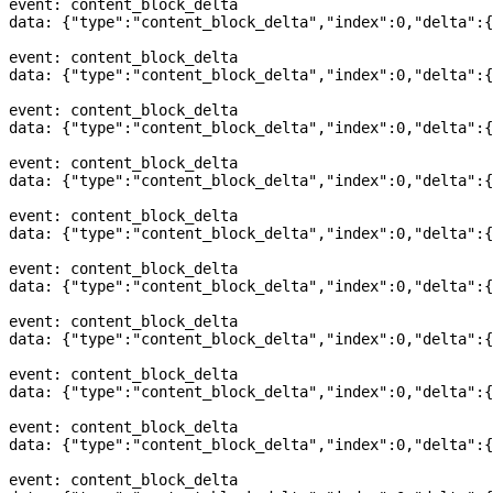
event: content_block_delta
data: {
"type"
:
"content_block_delta"
,
"index"
:
0
,
"delta"
:{
event: content_block_delta
data: {
"type"
:
"content_block_delta"
,
"index"
:
0
,
"delta"
:{
event: content_block_delta
data: {
"type"
:
"content_block_delta"
,
"index"
:
0
,
"delta"
:{
event: content_block_delta
data: {
"type"
:
"content_block_delta"
,
"index"
:
0
,
"delta"
:{
event: content_block_delta
data: {
"type"
:
"content_block_delta"
,
"index"
:
0
,
"delta"
:{
event: content_block_delta
data: {
"type"
:
"content_block_delta"
,
"index"
:
0
,
"delta"
:{
event: content_block_delta
data: {
"type"
:
"content_block_delta"
,
"index"
:
0
,
"delta"
:{
event: content_block_delta
data: {
"type"
:
"content_block_delta"
,
"index"
:
0
,
"delta"
:{
event: content_block_delta
data: {
"type"
:
"content_block_delta"
,
"index"
:
0
,
"delta"
:{
event: content_block_delta