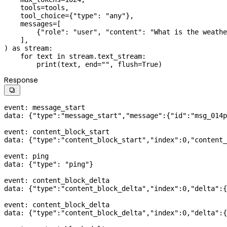
    tools
=
tools,
    tool_choice
=
{
"type"
: 
"any"
},
    messages
=
[
        {
"role"
: 
"user"
, 
"content"
: 
"What is the weathe
    ],
) 
as
 stream:
    for
 text 
in
 stream.text_stream:
        print
(text, 
end
=
""
, 
flush
=
True
)
Response

event: message_start
data: {
"type"
:
"message_start"
,
"message"
:{
"id"
:
"msg_014p
event: content_block_start
data: {
"type"
:
"content_block_start"
,
"index"
:
0
,
"content_
event: ping
data: {
"type"
: 
"ping"
}
event: content_block_delta
data: {
"type"
:
"content_block_delta"
,
"index"
:
0
,
"delta"
:{
event: content_block_delta
data: {
"type"
:
"content_block_delta"
,
"index"
:
0
,
"delta"
:{