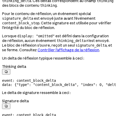
. Ces deltas correspondent au champ
thinking_delta
thinking
des blocs de contenu
.
thinking
Pour le contenu de réflexion, un événement spécial
est envoyé juste avant l'événement
signature_delta
. Cette signature est utilisée pour vérifier
content_block_stop
l'intégrité du bloc de réflexion.
Lorsque
est défini dans la configuration
display: "omitted"
de réflexion, aucun événement
n'est envoyé.
thinking_delta
Le bloc de réflexion s'ouvre, reçoit un seul
, et
signature_delta
se ferme. Consultez
Contrôler l'affichage de la réflexion
.
Un delta de réflexion typique ressemble à ceci :
Thinking delta

event: content_block_delta
data: {
"type"
: 
"content_block_delta"
, 
"index"
: 
0
, 
"delt
Le delta de signature ressemble à ceci :
Signature delta

event: content_block_delta