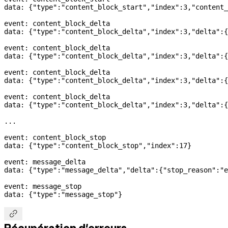
data: {
"type"
:
"content_block_start"
,
"index"
:
3
,
"content_
event: content_block_delta
data: {
"type"
:
"content_block_delta"
,
"index"
:
3
,
"delta"
:{
event: content_block_delta
data: {
"type"
:
"content_block_delta"
,
"index"
:
3
,
"delta"
:{
event: content_block_delta
data: {
"type"
:
"content_block_delta"
,
"index"
:
3
,
"delta"
:{
event: content_block_delta
data: {
"type"
:
"content_block_delta"
,
"index"
:
3
,
"delta"
:{
...
event: content_block_stop
data: {
"type"
:
"content_block_stop"
,
"index"
:
17
}
event: message_delta
data: {
"type"
:
"message_delta"
,
"delta"
:{
"stop_reason"
:
"e
event: message_stop
data: {
"type"
:
"message_stop"
}

Récupération d'erreurs