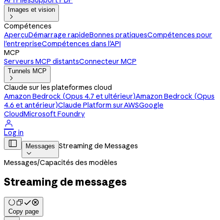
API Files
Support PDF
Images et vision

Compétences
Aperçu
Démarrage rapide
Bonnes pratiques
Compétences pour
l'entreprise
Compétences dans l'API
MCP
Serveurs MCP distants
Connecteur MCP
Tunnels MCP

Claude sur les plateformes cloud
Amazon Bedrock (Opus 4.7 et ultérieur)
Amazon Bedrock (Opus
4.6 et antérieur)
Claude Platform sur AWS
Google
Cloud
Microsoft Foundry

Log in

Streaming de Messages
Messages

Messages
/
Capacités des modèles
Streaming de messages
Copy page