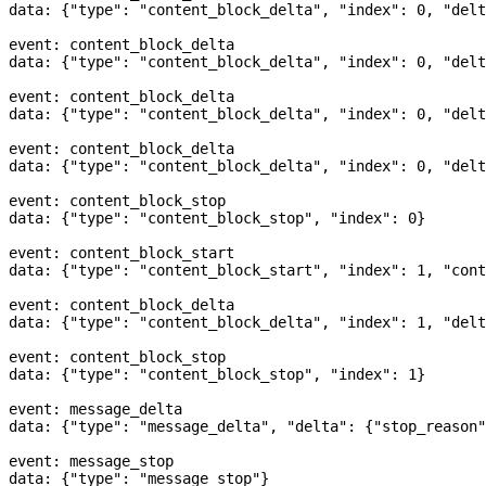
data: {
"type"
: 
"content_block_delta"
, 
"index"
: 
0
, 
"delt
event: content_block_delta
data: {
"type"
: 
"content_block_delta"
, 
"index"
: 
0
, 
"delt
event: content_block_delta
data: {
"type"
: 
"content_block_delta"
, 
"index"
: 
0
, 
"delt
event: content_block_delta
data: {
"type"
: 
"content_block_delta"
, 
"index"
: 
0
, 
"delt
event: content_block_stop
data: {
"type"
: 
"content_block_stop"
, 
"index"
: 
0
}
event: content_block_start
data: {
"type"
: 
"content_block_start"
, 
"index"
: 
1
, 
"cont
event: content_block_delta
data: {
"type"
: 
"content_block_delta"
, 
"index"
: 
1
, 
"delt
event: content_block_stop
data: {
"type"
: 
"content_block_stop"
, 
"index"
: 
1
}
event: message_delta
data: {
"type"
: 
"message_delta"
, 
"delta"
: {
"stop_reason"
event: message_stop
data: {
"type"
: 
"message_stop"
}