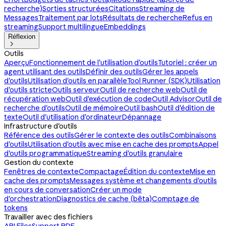
recherche)
Sorties structurées
Citations
Streaming de
Messages
Traitement par lots
Résultats de recherche
Refus en
streaming
Support multilingue
Embeddings
Réflexion

Outils
Aperçu
Fonctionnement de l'utilisation d'outils
Tutoriel : créer un
agent utilisant des outils
Définir des outils
Gérer les appels
d'outils
Utilisation d'outils en parallèle
Tool Runner (SDK)
Utilisation
d'outils stricte
Outils serveur
Outil de recherche web
Outil de
récupération web
Outil d'exécution de code
Outil Advisor
Outil de
recherche d'outils
Outil de mémoire
Outil bash
Outil d'édition de
texte
Outil d'utilisation d'ordinateur
Dépannage
Infrastructure d'outils
Référence des outils
Gérer le contexte des outils
Combinaisons
d'outils
Utilisation d'outils avec mise en cache des prompts
Appel
d'outils programmatique
Streaming d'outils granulaire
Gestion du contexte
Fenêtres de contexte
Compactage
Édition du contexte
Mise en
cache des prompts
Messages système et changements d'outils
en cours de conversation
Créer un mode
d'orchestration
Diagnostics de cache (bêta)
Comptage de
tokens
Travailler avec des fichiers