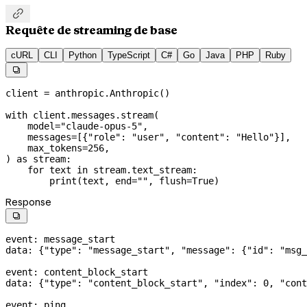

Requête de streaming de base
cURL
CLI
Python
TypeScript
C#
Go
Java
PHP
Ruby

client 
=
 anthropic.Anthropic()
with
 client.messages.stream(
    model
=
"claude-opus-5"
,
    messages
=
[{
"role"
: 
"user"
, 
"content"
: 
"Hello"
}],
    max_tokens
=
256
,
) 
as
 stream:
    for
 text 
in
 stream.text_stream:
        print
(text, 
end
=
""
, 
flush
=
True
)
Response

event: message_start
data: {
"type"
: 
"message_start"
, 
"message"
: {
"id"
: 
"msg_
event: content_block_start
data: {
"type"
: 
"content_block_start"
, 
"index"
: 
0
, 
"cont
event: ping