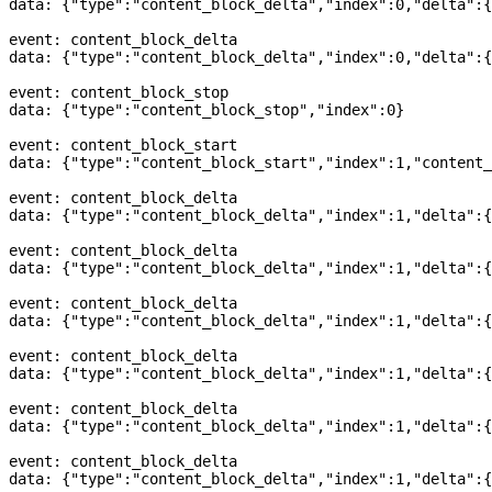
data: {
"type"
:
"content_block_delta"
,
"index"
:
0
,
"delta"
:{
event: content_block_delta
data: {
"type"
:
"content_block_delta"
,
"index"
:
0
,
"delta"
:{
event: content_block_stop
data: {
"type"
:
"content_block_stop"
,
"index"
:
0
}
event: content_block_start
data: {
"type"
:
"content_block_start"
,
"index"
:
1
,
"content_
event: content_block_delta
data: {
"type"
:
"content_block_delta"
,
"index"
:
1
,
"delta"
:{
event: content_block_delta
data: {
"type"
:
"content_block_delta"
,
"index"
:
1
,
"delta"
:{
event: content_block_delta
data: {
"type"
:
"content_block_delta"
,
"index"
:
1
,
"delta"
:{
event: content_block_delta
data: {
"type"
:
"content_block_delta"
,
"index"
:
1
,
"delta"
:{
event: content_block_delta
data: {
"type"
:
"content_block_delta"
,
"index"
:
1
,
"delta"
:{
event: content_block_delta
data: {
"type"
:
"content_block_delta"
,
"index"
:
1
,
"delta"
:{