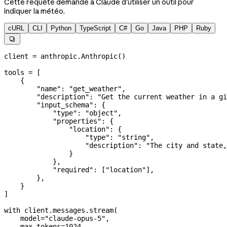
Cette requête demande à Claude d'utiliser un outil pour
indiquer la météo.
cURL
CLI
Python
TypeScript
C#
Go
Java
PHP
Ruby

client 
=
 anthropic.Anthropic()
tools 
=
 [
    {
        "name"
: 
"get_weather"
,
        "description"
: 
"Get the current weather in a gi
        "input_schema"
: {
            "type"
: 
"object"
,
            "properties"
: {
                "location"
: {
                    "type"
: 
"string"
,
                    "description"
: 
"The city and state,
                }
            },
            "required"
: [
"location"
],
        },
    }
]
with
 client.messages.stream(
    model
=
"claude-opus-5"
,
    max_tokens
=
1024
,