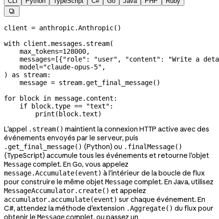
CLI
Python
TypeScript
C#
Go
Java
PHP
Ruby

client 
=
 anthropic.Anthropic()
with
 client.messages.stream(
    max_tokens
=
128000
,
    messages
=
[{
"role"
: 
"user"
, 
"content"
: 
"Write a deta
    model
=
"claude-opus-5"
,
) 
as
 stream:
    message 
=
 stream.get_final_message()
for
 block 
in
 message.content:
    if
 block.type 
==
 "text"
:
        print
(block.text)
L'appel
maintient la connexion HTTP active avec des
.stream()
événements envoyés par le serveur, puis
(Python) ou
.get_final_message()
.finalMessage()
(TypeScript) accumule tous les événements et retourne l'objet
complet. En Go, vous appelez
Message
à l'intérieur de la boucle de flux
message.Accumulate(event)
pour construire le même objet
complet. En Java, utilisez
Message
et appelez
MessageAccumulator.create()
sur chaque événement. En
accumulator.accumulate(event)
C#, attendez la méthode d'extension
du flux pour
.Aggregate()
obtenir le
complet, ou passez un
Message