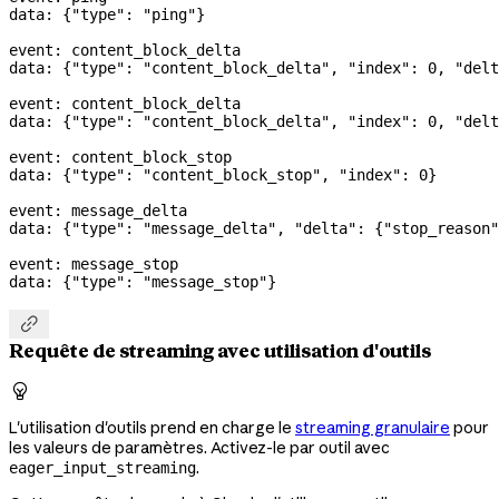
data: {
"type"
: 
"ping"
}
event: content_block_delta
data: {
"type"
: 
"content_block_delta"
, 
"index"
: 
0
, 
"delt
event: content_block_delta
data: {
"type"
: 
"content_block_delta"
, 
"index"
: 
0
, 
"delt
event: content_block_stop
data: {
"type"
: 
"content_block_stop"
, 
"index"
: 
0
}
event: message_delta
data: {
"type"
: 
"message_delta"
, 
"delta"
: {
"stop_reason"
event: message_stop
data: {
"type"
: 
"message_stop"
}

Requête de streaming avec utilisation d'outils

L'utilisation d'outils prend en charge le
streaming granulaire
pour
les valeurs de paramètres. Activez-le par outil avec
.
eager_input_streaming