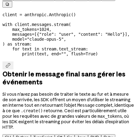

client 
=
 anthropic.Anthropic()
with
 client.messages.stream(
    max_tokens
=
1024
,
    messages
=
[{
"role"
: 
"user"
, 
"content"
: 
"Hello"
}],
    model
=
"claude-opus-5"
,
) 
as
 stream:
    for
 text 
in
 stream.text_stream:
        print
(text, 
end
=
""
, 
flush
=
True
)

Obtenir le message final sans gérer les
événements
Si vous n'avez pas besoin de traiter le texte au fur et à mesure
de son arrivée, les SDK offrent un moyen d'utiliser le streaming
en interne tout en retournant l'objet
complet, identique
Message
à ce que
retourne. Ceci est particulièrement utile
.create()
pour les requêtes avec de grandes valeurs de
, où
max_tokens
les SDK exigent le streaming pour éviter les délais d'expiration
HTTP.