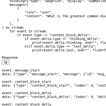
    thinking
=
{
"type"
: 
"adaptive"
, 
"display"
: 
"summarize
    messages
=
[
        {
            "role"
: 
"user"
,
            "content"
: 
"What is the greatest common div
        }
    ],
) 
as
 stream:
    for
 event 
in
 stream:
        if
 event.type 
==
 "content_block_delta"
:
            if
 event.delta.type 
==
 "thinking_delta"
:
                print
(event.delta.thinking, 
end
=
""
, 
flu
            elif
 event.delta.type 
==
 "text_delta"
:
                print
(event.delta.text, 
end
=
""
, 
flush
=
T
Response

event: message_start
data: {
"type"
: 
"message_start"
, 
"message"
: {
"id"
: 
"msg_
event: content_block_start
data: {
"type"
: 
"content_block_start"
, 
"index"
: 
0
, 
"cont
event: content_block_delta
data: {
"type"
: 
"content_block_delta"
, 
"index"
: 
0
, 
"delt
event: content_block_delta