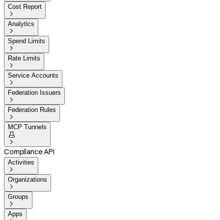
Cost Report

Analytics

Spend Limits

Rate Limits

Service Accounts

Federation Issuers

Federation Rules

MCP Tunnels


Compliance API
Activities

Organizations

Groups

Apps