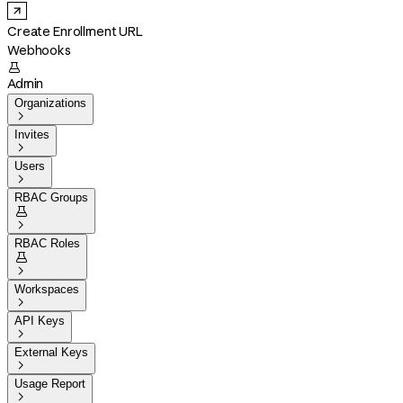
Create Enrollment URL
Webhooks

Admin
Organizations

Invites

Users

RBAC Groups


RBAC Roles


Workspaces

API Keys

External Keys

Usage Report
