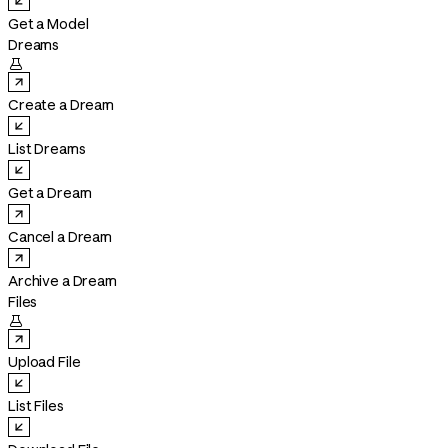
Get a Model
Dreams

Create a Dream
List Dreams
Get a Dream
Cancel a Dream
Archive a Dream
Files

Upload File
List Files