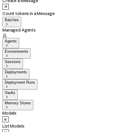
Create a Message
Count tokens in a Message
Batches

Managed Agents

Agents

Environments

Sessions

Deployments

Deployment Runs

Vaults

Memory Stores

Models
List Models