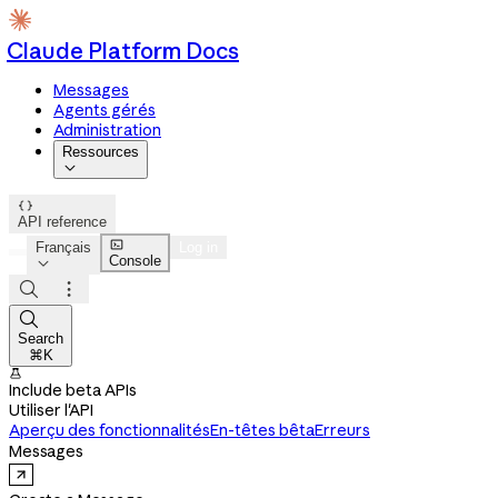
Claude Platform Docs
Messages
Agents gérés
Administration
Ressources


API reference

Français
Log in
Console




Search
⌘K

Include beta APIs
Utiliser l'API
Aperçu des fonctionnalités
En-têtes bêta
Erreurs
Messages