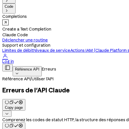

Code

Completions
Create a Text Completion
Claude Code
Déclencher une routine
Support et configuration
Limites de débit
Niveaux de service
Actions IAM (Claude Platform 

Log in

Erreurs
Référence API

Référence API
/
Utiliser l'API
Erreurs de l'API Claude
Copy page

Comprenez les codes de statut HTTP, la structure des réponses d'e