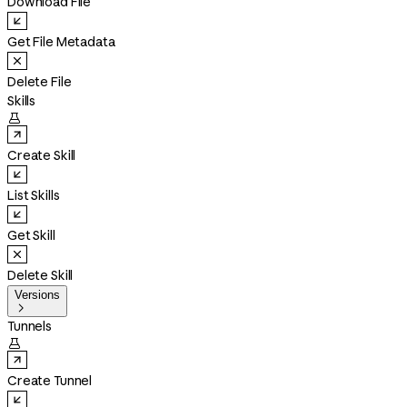
Download File
Get File Metadata
Delete File
Skills

Create Skill
List Skills
Get Skill
Delete Skill
Versions

Tunnels

Create Tunnel