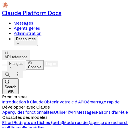
Claude Platform Docs
Messages
Agents gérés
Administration
Ressources


API reference

Français
Log in
Console




Search
⌘K
Premiers pas
Introduction à Claude
Obtenir votre clé API
Démarrage rapide
Développer avec Claude
Aperçu des fonctionnalités
Utiliser l'API Messages
Raisons d'arrêt e
Capacités des modèles
Effort
Budgets de tâches (bêta)
Mode rapide (aperçu de recherc
multilingue
Embeddings