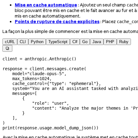
Mise en cache automatique
: Ajoutez un seul champ
cach
bloc pouvant être mis en cache et le fait avancer au fur et 
mis en cache automatiquement.
Points de rupture de cache explicites
: Placez
cache_co
La façon la plus simple de commencer est la mise en cache automa
cURL
CLI
Python
TypeScript
C#
Go
Java
PHP
Ruby

client 
=
 anthropic.Anthropic()
response 
=
 client.messages.create(
    model
=
"claude-opus-5"
,
    max_tokens
=
1024
,
    cache_control
=
{
"type"
: 
"ephemeral"
},
    system
=
"You are an AI assistant tasked with analyzi
    messages
=
[
        {
            "role"
: 
"user"
,
            "content"
: 
"Analyze the major themes in 'Pr
        }
    ],
)
print
(response.usage.model_dump_json())
Avec la mise en cache automatique, le système met en cache tout l