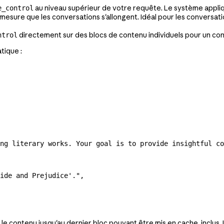
au niveau supérieur de votre requête. Le système appli
e_control
à mesure que les conversations s'allongent. Idéal pour les conversat
directement sur des blocs de contenu individuels pour un con
ntrol
tique :
ng literary works. Your goal is to provide insightful co
ide and Prejudice'."
,
e contenu jusqu'au dernier bloc pouvant être mis en cache, inclus.