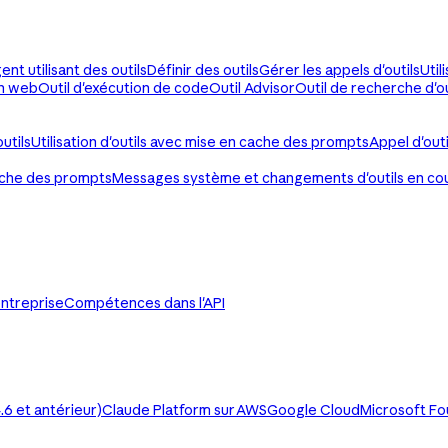
ent utilisant des outils
Définir des outils
Gérer les appels d'outils
Util
on web
Outil d'exécution de code
Outil Advisor
Outil de recherche d'ou
utils
Utilisation d'outils avec mise en cache des prompts
Appel d'out
ache des prompts
Messages système et changements d'outils en co
ntreprise
Compétences dans l'API
6 et antérieur)
Claude Platform sur AWS
Google Cloud
Microsoft F