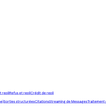
t repli
Refus et repli
Crédit de repli
he)
Sorties structurées
Citations
Streaming de Messages
Traitement 