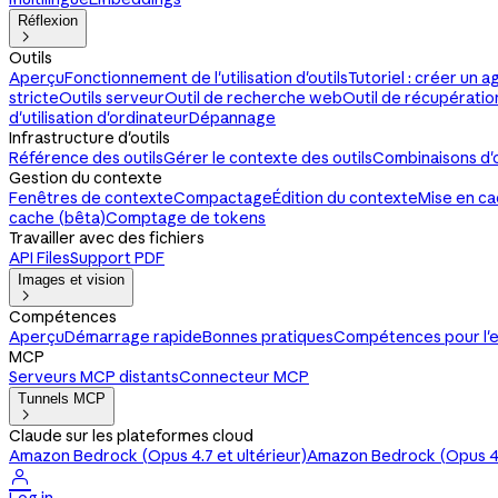
Réflexion

Outils
Aperçu
Fonctionnement de l'utilisation d'outils
Tutoriel : créer un ag
stricte
Outils serveur
Outil de recherche web
Outil de récupérati
d'utilisation d'ordinateur
Dépannage
Infrastructure d'outils
Référence des outils
Gérer le contexte des outils
Combinaisons d'o
Gestion du contexte
Fenêtres de contexte
Compactage
Édition du contexte
Mise en c
cache (bêta)
Comptage de tokens
Travailler avec des fichiers
API Files
Support PDF
Images et vision

Compétences
Aperçu
Démarrage rapide
Bonnes pratiques
Compétences pour l'e
MCP
Serveurs MCP distants
Connecteur MCP
Tunnels MCP

Claude sur les plateformes cloud
Amazon Bedrock (Opus 4.7 et ultérieur)
Amazon Bedrock (Opus 4.
