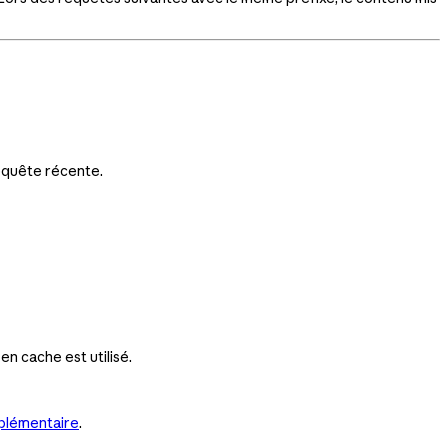
requête récente.
n cache est utilisé.
plémentaire
.