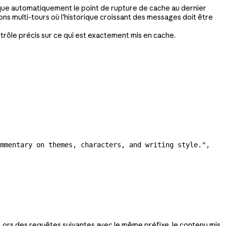
que automatiquement le point de rupture de cache au dernier
ions multi-tours où l'historique croissant des messages doit être
trôle précis sur ce qui est exactement mis en cache.
mmentary on themes, characters, and writing style."
,
 Lors des requêtes suivantes avec le même préfixe, le contenu mis