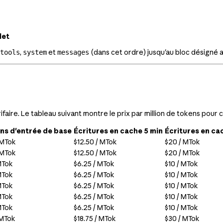
let
,
et
(dans cet ordre) jusqu'au bloc désigné
tools
system
messages
faire. Le tableau suivant montre le prix par million de tokens pour
ns d'entrée de base
Écritures en cache 5 min
Écritures en cac
 MTok
$12.50 / MTok
$20 / MTok
 MTok
$12.50 / MTok
$20 / MTok
MTok
$6.25 / MTok
$10 / MTok
MTok
$6.25 / MTok
$10 / MTok
MTok
$6.25 / MTok
$10 / MTok
MTok
$6.25 / MTok
$10 / MTok
MTok
$6.25 / MTok
$10 / MTok
 MTok
$18.75 / MTok
$30 / MTok