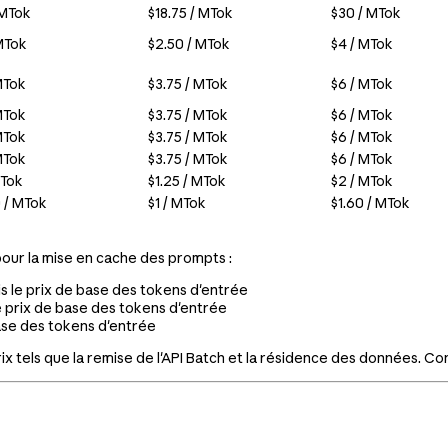
 MTok
$18.75 / MTok
$30 / MTok
MTok
$2.50 / MTok
$4 / MTok
MTok
$3.75 / MTok
$6 / MTok
MTok
$3.75 / MTok
$6 / MTok
MTok
$3.75 / MTok
$6 / MTok
MTok
$3.75 / MTok
$6 / MTok
MTok
$1.25 / MTok
$2 / MTok
 / MTok
$1 / MTok
$1.60 / MTok
pour la mise en cache des prompts :
is le prix de base des tokens d'entrée
e prix de base des tokens d'entrée
base des tokens d'entrée
x tels que la remise de l'API Batch et la résidence des données. Co