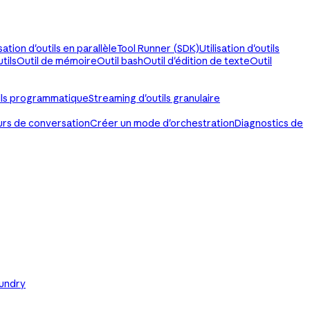
isation d'outils en parallèle
Tool Runner (SDK)
Utilisation d'outils
tils
Outil de mémoire
Outil bash
Outil d'édition de texte
Outil
ils programmatique
Streaming d'outils granulaire
urs de conversation
Créer un mode d'orchestration
Diagnostics de
oundry