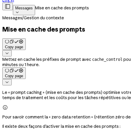
Log in

Mise en cache des prompts
Messages

Messages
/
Gestion du contexte
Mise en cache des prompts
Copy page

Mettez en cache les préfixes de prompt avec
pour
cache_control
minutes ou 1 heure.
Copy page

Le « prompt caching » (mise en cache des prompts) optimise votre 
temps de traitement et les coûts pour les tâches répétitives ou

Pour savoir comment la « zero data retention » (rétention zéro de
Il existe deux façons d'activer la mise en cache des prompts :