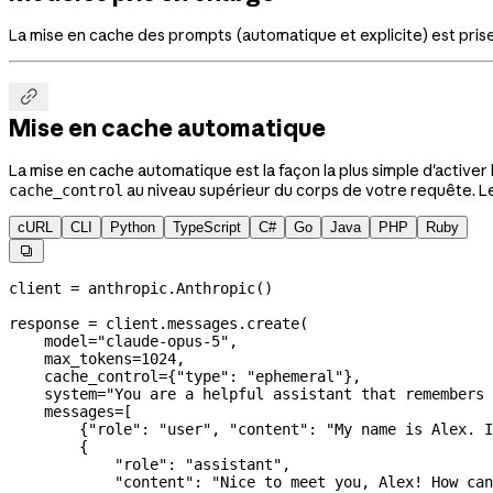
La mise en cache des prompts (automatique et explicite) est pris

Mise en cache automatique
La mise en cache automatique est la façon la plus simple d'activer
au niveau supérieur du corps de votre requête. L
cache_control
cURL
CLI
Python
TypeScript
C#
Go
Java
PHP
Ruby

client 
=
 anthropic.Anthropic()
response 
=
 client.messages.create(
    model
=
"claude-opus-5"
,
    max_tokens
=
1024
,
    cache_control
=
{
"type"
: 
"ephemeral"
},
    system
=
"You are a helpful assistant that remembers 
    messages
=
[
        {
"role"
: 
"user"
, 
"content"
: 
"My name is Alex. I
        {
            "role"
: 
"assistant"
,
            "content"
: 
"Nice to meet you, Alex! How can