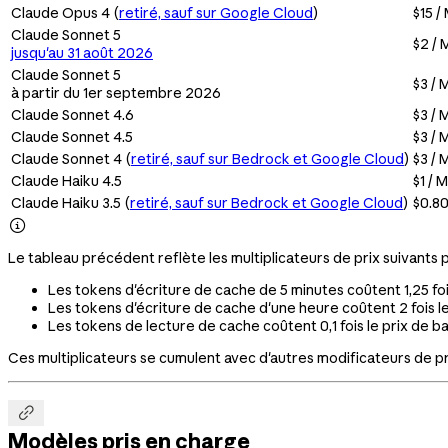
Claude Opus 4 (
retiré, sauf sur Google Cloud
)
$15 /
Claude Sonnet 5
$2 / 
jusqu'au 31 août 2026
Claude Sonnet 5
$3 / 
à partir du 1er septembre 2026
Claude Sonnet 4.6
$3 / 
Claude Sonnet 4.5
$3 / 
Claude Sonnet 4 (
retiré, sauf sur Bedrock et Google Cloud
)
$3 / 
Claude Haiku 4.5
$1 / 
Claude Haiku 3.5 (
retiré, sauf sur Bedrock et Google Cloud
)
$0.80

Le tableau précédent reflète les multiplicateurs de prix suivants 
Les tokens d'écriture de cache de 5 minutes coûtent 1,25 fo
Les tokens d'écriture de cache d'une heure coûtent 2 fois l
Les tokens de lecture de cache coûtent 0,1 fois le prix de 
Ces multiplicateurs se cumulent avec d'autres modificateurs de pri

Modèles pris en charge