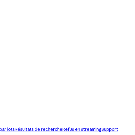
par lots
Résultats de recherche
Refus en streaming
Support