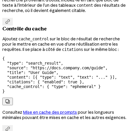
texte à l'intérieur de l'un des tableaux
des résultats de
content
recherche, où il devient également citable.

Contrôle du cache
Ajoutez
sur le bloc de résultat de recherche
cache_control
pour le mettre en cache en vue d'une réutilisation entre les
requêtes. Il se place à côté de
sur le même bloc :
citations
{
  "type"
: 
"search_result"
,
  "source"
: 
"https://docs.company.com/guide"
,
  "title"
: 
"User Guide"
,
  "content"
: [{ 
"type"
: 
"text"
, 
"text"
: 
"..."
 }],
  "citations"
: { 
"enabled"
: 
true
 },
  "cache_control"
: { 
"type"
: 
"ephemeral"
 }
}

Consultez
Mise en cache des prompts
pour les longueurs
minimales pouvant être mises en cache et les autres exigences.
