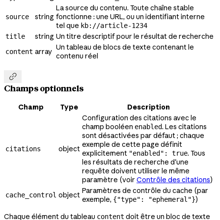
La source du contenu. Toute chaîne stable
string
fonctionne : une URL, ou un identifiant interne
source
tel que
kb://article-1234
string
Un titre descriptif pour le résultat de recherche
title
Un tableau de blocs de texte contenant le
array
content
contenu réel

Champs optionnels
Champ
Type
Description
Configuration des citations avec le
champ booléen
. Les citations
enabled
sont désactivées par défaut ; chaque
exemple de cette page définit
object
citations
explicitement
. Tous
"enabled": true
les résultats de recherche d'une
requête doivent utiliser le même
paramètre (voir
Contrôle des citations
)
Paramètres de contrôle du cache (par
object
cache_control
exemple,
)
{"type": "ephemeral"}
Chaque élément du tableau
doit être un bloc de texte
content