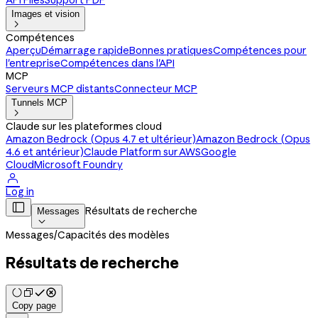
API Files
Support PDF
Images et vision

Compétences
Aperçu
Démarrage rapide
Bonnes pratiques
Compétences pour
l'entreprise
Compétences dans l'API
MCP
Serveurs MCP distants
Connecteur MCP
Tunnels MCP

Claude sur les plateformes cloud
Amazon Bedrock (Opus 4.7 et ultérieur)
Amazon Bedrock (Opus
4.6 et antérieur)
Claude Platform sur AWS
Google
Cloud
Microsoft Foundry

Log in

Résultats de recherche
Messages

Messages
/
Capacités des modèles
Résultats de recherche
Copy page