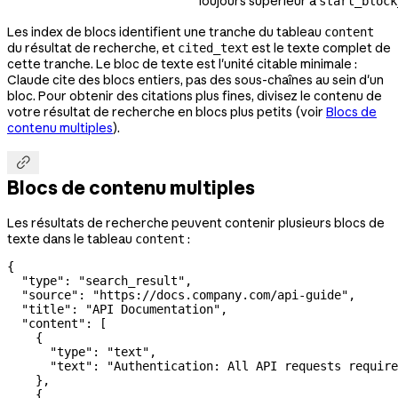
Toujours supérieur à
start_block
Les index de blocs identifient une tranche du tableau
content
du résultat de recherche, et
est le texte complet de
cited_text
cette tranche. Le bloc de texte est l'unité citable minimale :
Claude cite des blocs entiers, pas des sous-chaînes au sein d'un
bloc. Pour obtenir des citations plus fines, divisez le contenu de
votre résultat de recherche en blocs plus petits (voir
Blocs de
contenu multiples
).

Blocs de contenu multiples
Les résultats de recherche peuvent contenir plusieurs blocs de
texte dans le tableau
:
content
{
  "type"
: 
"search_result"
,
  "source"
: 
"https://docs.company.com/api-guide"
,
  "title"
: 
"API Documentation"
,
  "content"
: [
    {
      "type"
: 
"text"
,
      "text"
: 
"Authentication: All API requests require
    },
    {