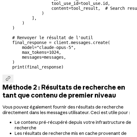
                    tool_use_id
=
tool_use.id,
                    content
=
tool_result,  
# Search resu
                )
            ],
        )
    )
    # Renvoyer le résultat de l'outil
    final_response 
=
 client.messages.create(
        model
=
"claude-opus-5"
,
        max_tokens
=
1024
,
        messages
=
messages,
    )
    print
(final_response)

Méthode 2 : Résultats de recherche en
tant que contenu de premier niveau
Vous pouvez également fournir des résultats de recherche
directement dans les messages utilisateur. Ceci est utile pour :
Le contenu pré-récupéré depuis votre infrastructure de
recherche
Les résultats de recherche mis en cache provenant de