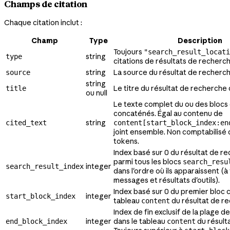
Champs de citation
Chaque citation inclut :
Champ
Type
Description
Toujours
"search_result_locati
string
type
citations de résultats de recherc
string
La source du résultat de recherch
source
string
Le titre du résultat de recherche 
title
ou null
Le texte complet du ou des blocs 
concaténés. Égal au contenu de
string
cited_text
content[start_block_index:en
joint ensemble. Non comptabilisé 
tokens.
Index basé sur 0 du résultat de r
parmi tous les blocs
search_resu
integer
search_result_index
dans l'ordre où ils apparaissent (à
messages et résultats d'outils).
Index basé sur 0 du premier bloc c
integer
start_block_index
tableau
du résultat de r
content
Index de fin exclusif de la plage de
integer
dans le tableau
du résult
end_block_index
content