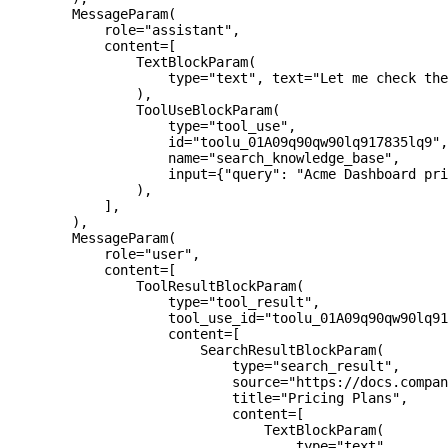
        MessageParam(
            role
=
"assistant"
,
            content
=
[
                TextBlockParam(
                    type
=
"text"
, 
text
=
"Let me check the
                ),
                ToolUseBlockParam(
                    type
=
"tool_use"
,
                    id
=
"toolu_01A09q90qw90lq917835lq9"
,
                    name
=
"search_knowledge_base"
,
                    input
=
{
"query"
: 
"Acme Dashboard pri
                ),
            ],
        ),
        MessageParam(
            role
=
"user"
,
            content
=
[
                ToolResultBlockParam(
                    type
=
"tool_result"
,
                    tool_use_id
=
"toolu_01A09q90qw90lq91
                    content
=
[
                        SearchResultBlockParam(
                            type
=
"search_result"
,
                            source
=
"https://docs.compan
                            title
=
"Pricing Plans"
,
                            content
=
[
                                TextBlockParam(
                                    type
=
"text"
,