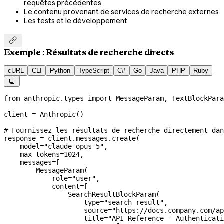
requêtes précédentes
Le contenu provenant de services de recherche externes
Les tests et le développement

Exemple : Résultats de recherche directs
cURL
CLI
Python
TypeScript
C#
Go
Java
PHP
Ruby

from
 anthropic.types 
import
 MessageParam, TextBlockPara
client 
=
 Anthropic()
# Fournissez les résultats de recherche directement dan
response 
=
 client.messages.create(
    model
=
"claude-opus-5"
,
    max_tokens
=
1024
,
    messages
=
[
        MessageParam(
            role
=
"user"
,
            content
=
[
                SearchResultBlockParam(
                    type
=
"search_result"
,
                    source
=
"https://docs.company.com/ap
                    title
=
"API Reference - Authenticati