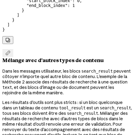
          "start_block_index"
: 
0
,
          "end_block_index"
: 
1
        }
      ]
    }
  ]
}


Mélange avec d'autres types de contenu
Dans les messages utilisateur, les blocs
peuvent
search_result
côtoyer n'importe quel autre bloc de contenu. L'exemple de la
Méthode 2 associe des résultats de recherche à une question
, et des blocs d'image ou de document peuvent les
text
rejoindre de la même manière.
Les résultats d'outils sont plus stricts : si un bloc quelconque
dans un tableau de contenu
est un
,
tool_result
search_result
tous ses blocs doivent être des
. Mélanger des
search_result
résultats de recherche avec d'autres types de blocs dans le
même résultat d'outil renvoie une erreur de validation. Pour
renvoyer du texte d'accompagnement avec des résultats de
recherche provenant d'outils, incluez-le en tant que bloc de