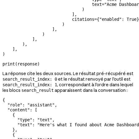
                                    text
=
"Acme Dashboar
                                )
                            ],
                            citations
=
{
"enabled"
: 
True
}
                        )
                    ],
                )
            ],
        ),
    ],
)
print
(response)
La réponse cite les deux sources. Le résultat pré-récupéré est
et le résultat renvoyé par l'outil est
search_result_index: 0
, correspondant à l'ordre dans lequel
search_result_index: 1
les blocs
apparaissent dans la conversation :
search_result
{
  "role"
: 
"assistant"
,
  "content"
: [
    {
      "type"
: 
"text"
,
      "text"
: 
"Here's what I found about Acme Dashboard
    },
    {