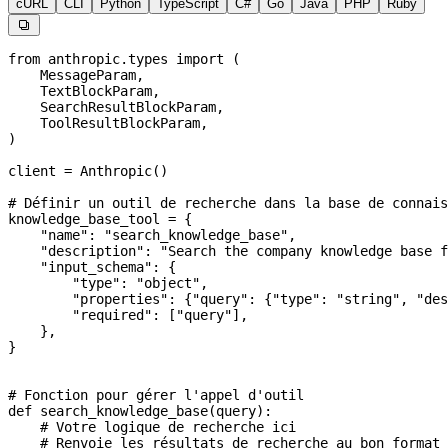
cURL
CLI
Python
TypeScript
C#
Go
Java
PHP
Ruby

from
 anthropic.types 
import
 (
    MessageParam,
    TextBlockParam,
    SearchResultBlockParam,
    ToolResultBlockParam,
)
client 
=
 Anthropic()
# Définir un outil de recherche dans la base de connais
knowledge_base_tool 
=
 {
    "name"
: 
"search_knowledge_base"
,
    "description"
: 
"Search the company knowledge base f
    "input_schema"
: {
        "type"
: 
"object"
,
        "properties"
: {
"query"
: {
"type"
: 
"string"
, 
"des
        "required"
: [
"query"
],
    },
}
# Fonction pour gérer l'appel d'outil
def
 search_knowledge_base
(
query
):
    # Votre logique de recherche ici
    # Renvoie les résultats de recherche au bon format