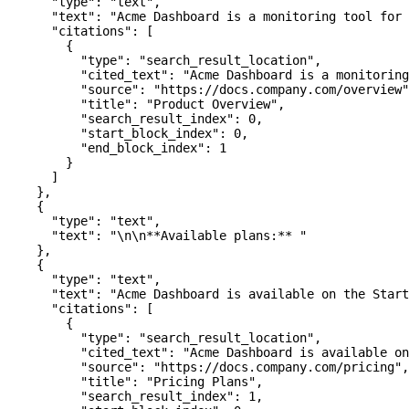
      "type"
: 
"text"
,
      "text"
: 
"Acme Dashboard is a monitoring tool for 
      "citations"
: [
        {
          "type"
: 
"search_result_location"
,
          "cited_text"
: 
"Acme Dashboard is a monitorin
          "source"
: 
"https://docs.company.com/overview"
          "title"
: 
"Product Overview"
,
          "search_result_index"
: 
0
,
          "start_block_index"
: 
0
,
          "end_block_index"
: 
1
        }
      ]
    },
    {
      "type"
: 
"text"
,
      "text"
: 
"
\n\n
**Available plans:** "
    },
    {
      "type"
: 
"text"
,
      "text"
: 
"Acme Dashboard is available on the Start
      "citations"
: [
        {
          "type"
: 
"search_result_location"
,
          "cited_text"
: 
"Acme Dashboard is available on
          "source"
: 
"https://docs.company.com/pricing"
,
          "title"
: 
"Pricing Plans"
,
          "search_result_index"
: 
1
,