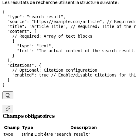
Les résultats de recherche utilisent la structure suivante :
{
  "type"
: 
"search_result"
,
  "source"
: 
"https://example.com/article"
, 
// Required:
  "title"
: 
"Article Title"
, 
// Required: Title of the r
  "content"
: [
    // Required: Array of text blocks
    {
      "type"
: 
"text"
,
      "text"
: 
"The actual content of the search result.
    }
  ],
  "citations"
: {
    // Optional: Citation configuration
    "enabled"
: 
true
 // Enable/disable citations for thi
  }
}


Champs obligatoires
Champ
Type
Description
string
Doit être
type
"search_result"