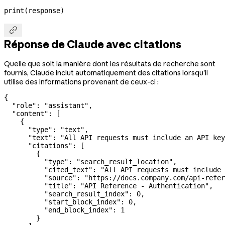
print
(response)

Réponse de Claude avec citations
Quelle que soit la manière dont les résultats de recherche sont
fournis, Claude inclut automatiquement des citations lorsqu'il
utilise des informations provenant de ceux-ci :
{
  "role"
: 
"assistant"
,
  "content"
: [
    {
      "type"
: 
"text"
,
      "text"
: 
"All API requests must include an API key
      "citations"
: [
        {
          "type"
: 
"search_result_location"
,
          "cited_text"
: 
"All API requests must include 
          "source"
: 
"https://docs.company.com/api-refer
          "title"
: 
"API Reference - Authentication"
,
          "search_result_index"
: 
0
,
          "start_block_index"
: 
0
,
          "end_block_index"
: 
1
        }