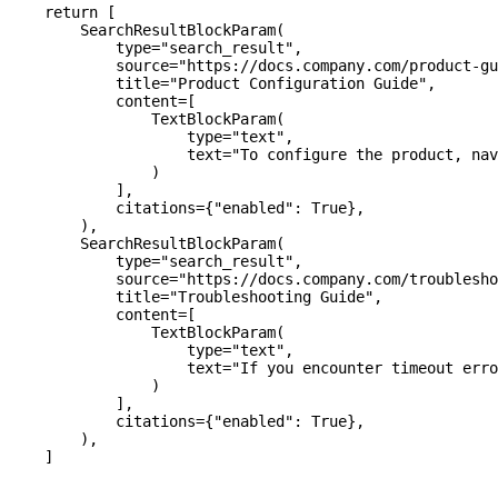
    return
 [
        SearchResultBlockParam(
            type
=
"search_result"
,
            source
=
"https://docs.company.com/product-gu
            title
=
"Product Configuration Guide"
,
            content
=
[
                TextBlockParam(
                    type
=
"text"
,
                    text
=
"To configure the product, nav
                )
            ],
            citations
=
{
"enabled"
: 
True
},
        ),
        SearchResultBlockParam(
            type
=
"search_result"
,
            source
=
"https://docs.company.com/troublesho
            title
=
"Troubleshooting Guide"
,
            content
=
[
                TextBlockParam(
                    type
=
"text"
,
                    text
=
"If you encounter timeout erro
                )
            ],
            citations
=
{
"enabled"
: 
True
},
        ),
    ]