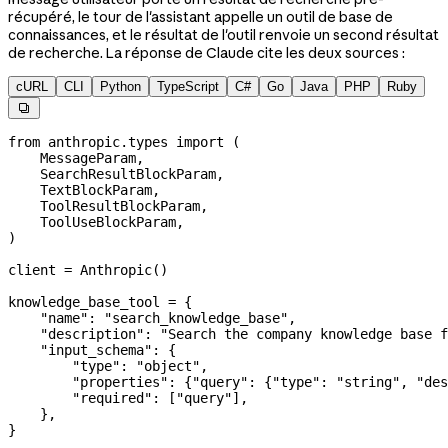
récupéré, le tour de l'assistant appelle un outil de base de
connaissances, et le résultat de l'outil renvoie un second résultat
de recherche. La réponse de Claude cite les deux sources :
cURL
CLI
Python
TypeScript
C#
Go
Java
PHP
Ruby

from
 anthropic.types 
import
 (
    MessageParam,
    SearchResultBlockParam,
    TextBlockParam,
    ToolResultBlockParam,
    ToolUseBlockParam,
)
client 
=
 Anthropic()
knowledge_base_tool 
=
 {
    "name"
: 
"search_knowledge_base"
,
    "description"
: 
"Search the company knowledge base f
    "input_schema"
: {
        "type"
: 
"object"
,
        "properties"
: {
"query"
: {
"type"
: 
"string"
, 
"des
        "required"
: [
"query"
],
    },
}