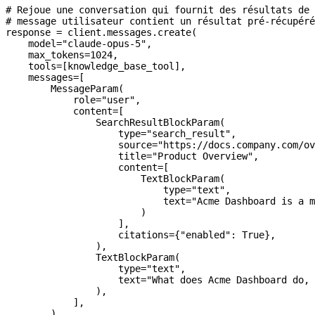
# Rejoue une conversation qui fournit des résultats de 
# message utilisateur contient un résultat pré-récupéré
response 
=
 client.messages.create(
    model
=
"claude-opus-5"
,
    max_tokens
=
1024
,
    tools
=
[knowledge_base_tool],
    messages
=
[
        MessageParam(
            role
=
"user"
,
            content
=
[
                SearchResultBlockParam(
                    type
=
"search_result"
,
                    source
=
"https://docs.company.com/ov
                    title
=
"Product Overview"
,
                    content
=
[
                        TextBlockParam(
                            type
=
"text"
,
                            text
=
"Acme Dashboard is a m
                        )
                    ],
                    citations
=
{
"enabled"
: 
True
},
                ),
                TextBlockParam(
                    type
=
"text"
,
                    text
=
"What does Acme Dashboard do, 
                ),
            ],
        ),