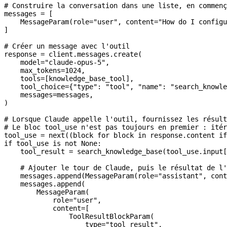
# Construire la conversation dans une liste, en commenç
messages 
=
 [
    MessageParam(
role
=
"user"
, 
content
=
"How do I configu
]
# Créer un message avec l'outil
response 
=
 client.messages.create(
    model
=
"claude-opus-5"
,
    max_tokens
=
1024
,
    tools
=
[knowledge_base_tool],
    tool_choice
=
{
"type"
: 
"tool"
, 
"name"
: 
"search_knowle
    messages
=
messages,
)
# Lorsque Claude appelle l'outil, fournissez les résult
# Le bloc tool_use n'est pas toujours en premier : itér
tool_use 
=
 next
((block 
for
 block 
in
 response.content 
if
if
 tool_use 
is
 not
 None
:
    tool_result 
=
 search_knowledge_base(tool_use.input[
    # Ajouter le tour de Claude, puis le résultat de l'
    messages.append(MessageParam(
role
=
"assistant"
, 
cont
    messages.append(
        MessageParam(
            role
=
"user"
,
            content
=
[
                ToolResultBlockParam(
                    type
=
"tool_result"
,