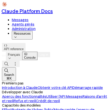
Claude Platform Docs
Messages
Agents gérés
Administration
Ressources


API reference

Français
Log in
Console




Search
⌘K
Premiers pas
Introduction à Claude
Obtenir votre clé API
Démarrage rapide
Développer avec Claude
Aperçu des fonctionnalités
Utiliser l'API Messages
Raisons d'arrêt
et repli
Refus et repli
Crédit de repli
Capacités des modèles
Effort
Budgets de tâches (bêta)
Mode rapide (aperçu de