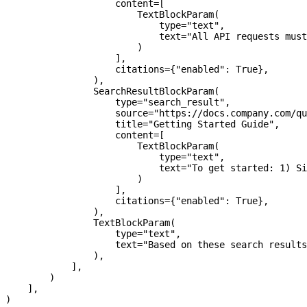
                    content
=
[
                        TextBlockParam(
                            type
=
"text"
,
                            text
=
"All API requests must
                        )
                    ],
                    citations
=
{
"enabled"
: 
True
},
                ),
                SearchResultBlockParam(
                    type
=
"search_result"
,
                    source
=
"https://docs.company.com/qu
                    title
=
"Getting Started Guide"
,
                    content
=
[
                        TextBlockParam(
                            type
=
"text"
,
                            text
=
"To get started: 1) Si
                        )
                    ],
                    citations
=
{
"enabled"
: 
True
},
                ),
                TextBlockParam(
                    type
=
"text"
,
                    text
=
"Based on these search results
                ),
            ],
        )
    ],
)