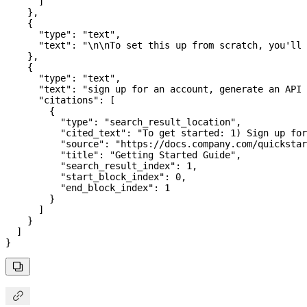
      ]
    },
    {
      "type"
: 
"text"
,
      "text"
: 
"
\n\n
To set this up from scratch, you'll 
    },
    {
      "type"
: 
"text"
,
      "text"
: 
"sign up for an account, generate an API 
      "citations"
: [
        {
          "type"
: 
"search_result_location"
,
          "cited_text"
: 
"To get started: 1) Sign up for
          "source"
: 
"https://docs.company.com/quickstar
          "title"
: 
"Getting Started Guide"
,
          "search_result_index"
: 
1
,
          "start_block_index"
: 
0
,
          "end_block_index"
: 
1
        }
      ]
    }
  ]
}

