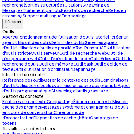
recherche)
Sorties structurées
Citations
Streaming de
Messages
Traitement par lots
Résultats de recherche
Refus en
streaming
Support multilingue
Embeddings
Réflexion

Outils
Aperçu
Fonctionnement de l'utilisation d'outils
Tutoriel : créer un
agent utilisant des outils
Définir des outils
Gérer les appels
d'outils
Utilisation d'outils en parallèle
Tool Runner (SDK)
Utilisation
d'outils stricte
Outils serveur
Outil de recherche web
Outil de
récupération web
Outil d'exécution de code
Outil Advisor
Outil de
recherche d'outils
Outil de mémoire
Outil bash
Outil d'édition de
texte
Outil d'utilisation d'ordinateur
Dépannage
Infrastructure d'outils
Référence des outils
Gérer le contexte des outils
Combinaisons
d'outils
Utilisation d'outils avec mise en cache des prompts
Appel
d'outils programmatique
Streaming d'outils granulaire
Gestion du contexte
Fenêtres de contexte
Compactage
Édition du contexte
Mise en
cache des prompts
Messages système et changements d'outils
en cours de conversation
Créer un mode
d'orchestration
Diagnostics de cache (bêta)
Comptage de
tokens
Travailler avec des fichiers