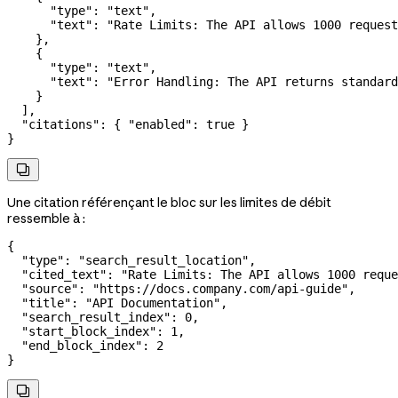
      "type"
: 
"text"
,
      "text"
: 
"Rate Limits: The API allows 1000 request
    },
    {
      "type"
: 
"text"
,
      "text"
: 
"Error Handling: The API returns standard
    }
  ],
  "citations"
: { 
"enabled"
: 
true
 }
}

Une citation référençant le bloc sur les limites de débit
ressemble à :
{
  "type"
: 
"search_result_location"
,
  "cited_text"
: 
"Rate Limits: The API allows 1000 reque
  "source"
: 
"https://docs.company.com/api-guide"
,
  "title"
: 
"API Documentation"
,
  "search_result_index"
: 
0
,
  "start_block_index"
: 
1
,
  "end_block_index"
: 
2
}
