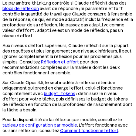
Le paramètre
contrôle si Claude réfléchit dans des
thinking
blocs de réflexion
avant de répondre ; le paramètre
effort
contrôle la quantité de travail que Claude consacre à l'ensemble
de la réponse, ce qui, en mode adaptatif, inclut la fréquence et la
profondeur de sa réflexion. Ne passez pas
comme
adaptive
valeur d'
:
est un mode de réflexion, pas un
effort
adaptive
niveau d'effort.
Aux niveaux d'effort supérieurs, Claude réfléchit sur la plupart
des requêtes et plus longuement ; aux niveaux inférieurs, il peut
ignorer complètement la réflexion pour les problèmes plus
simples. Consultez
Réflexion et effort
pour des
recommandations complètes sur la manière dont les deux
contrôles fonctionnent ensemble.
Sur Claude Opus 4.5, le seul modèle à réflexion étendue
uniquement qui prend en charge l'effort, celui-ci fonctionne
conjointement avec
: définissez le niveau
budget_tokens
d'effort pour votre tâche, puis définissez le budget de tokens
de réflexion en fonction de la profondeur de raisonnement dont
la tâche a besoin.
Pour la disponibilité de la réflexion par modèle, consultez le
tableau de configuration par modèle
. L'effort fonctionne avec
ou sans réflexion ; consultez
Comment fonctionne l'effort
.