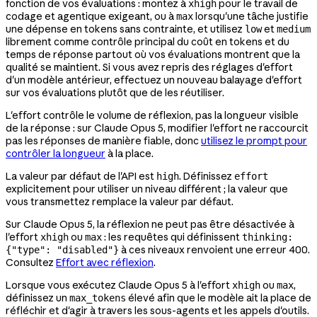
fonction de vos évaluations : montez à
pour le travail de
xhigh
codage et agentique exigeant, ou à
lorsqu'une tâche justifie
max
une dépense en tokens sans contrainte, et utilisez
et
low
medium
librement comme contrôle principal du coût en tokens et du
temps de réponse partout où vos évaluations montrent que la
qualité se maintient. Si vous avez repris des réglages d'effort
d'un modèle antérieur, effectuez un nouveau balayage d'effort
sur vos évaluations plutôt que de les réutiliser.
L'effort contrôle le volume de réflexion, pas la longueur visible
de la réponse : sur Claude Opus 5, modifier l'effort ne raccourcit
pas les réponses de manière fiable, donc
utilisez le prompt pour
contrôler la longueur
à la place.
La valeur par défaut de l'API est
. Définissez
high
effort
explicitement pour utiliser un niveau différent ; la valeur que
vous transmettez remplace la valeur par défaut.
Sur Claude Opus 5, la réflexion ne peut pas être désactivée à
l'effort
ou
: les requêtes qui définissent
xhigh
max
thinking:
à ces niveaux renvoient une erreur 400.
{"type": "disabled"}
Consultez
Effort avec réflexion
.
Lorsque vous exécutez Claude Opus 5 à l'effort
ou
,
xhigh
max
définissez un
élevé afin que le modèle ait la place de
max_tokens
réfléchir et d'agir à travers les sous-agents et les appels d'outils.