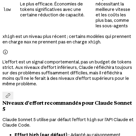
Le plus efficace. Économies de
nécessitant la
tokens significatives avec une
meilleure vitesse
low
certaine réduction de capacité.
et les coûts les
plus bas, comme
les sous-agents
est un niveau plus récent ; certains modèles qui prennent
xhigh
en charge
ne prennent pas en charge
.
max
xhigh

L'effort est un signal comportemental, pas un budget de tokens
strict. Aux niveaux d'effort inférieurs, Claude réfléchira toujours
sur des problèmes suffisamment difficiles, mais il réfléchira
moins qu'il ne le ferait à des niveaux d'effort supérieurs pour le
même problème.

Niveaux d'effort recommandés pour Claude Sonnet
5
Claude Sonnet 5 utilise par défaut l'effort
sur l'API Claude et
high
Claude Code.
Effort high (par défaut) :
Adapté au raisonnement