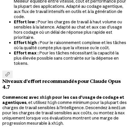
Meilleur équilibre entre vitesse, coût et performance pour
la plupart des applications. Adapté au codage agentique,
aux flux de travail intensifs en outils et à la génération de
code.
Effort low :
Pour les charges de travail à haut volume ou
sensibles à la latence. Adapté au chat et aux cas d'usage
hors codage où un délai de réponse plus rapide est
prioritaire.
Effort high :
Pour le raisonnement complexe et les tâches
où la qualité compte plus que la vitesse ou le coût.
Effort max :
Pour les tâches nécessitant la capacité la
plus élevée possible sans contrainte sur la dépense en
tokens.

Niveaux d'effort recommandés pour Claude Opus
4.7
Commencez avec
pour les cas d'usage de codage et
xhigh
agentiques
, et utilisez
comme minimum pour la plupart des
high
charges de travail sensibles à l'intelligence. Descendez à
medium
pour les charges de travail sensibles aux coûts, ou montez à
max
uniquement lorsque vos évaluations montrent une marge de
progression mesurable à
.
xhigh