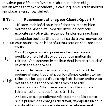
La valeur par défaut de l'API est
. Pour utiliser
,
high
xhigh
définissez
explicitement ; la valeur que vous transmettez
effort
remplace la valeur par défaut.
Effort
Recommandations pour Claude Opus 4.7
Efficace, mais idéal pour les tâches courtes et bien
délimitées. Associez
à des listes de contrôle
low
low
explicites si votre tâche comporte plusieurs sections.
La solution toute prête pour le flux de travail moyen où
vous souhaitez de bons résultats tout en réduisant les
medium
coûts.
Cas d'usage avancés qui nécessitent encore un
équilibre entre intelligence et consommation de
high
tokens. C'est souvent le meilleur équilibre entre qualité
et efficacité en tokens.
Le point de départ recommandé pour le travail de
codage et agentique, et pour les tâches exploratoires
telles que les appels d'outils répétés, la recherche web
xhigh
détaillée et la recherche dans des bases de
connaissances. Attendez-vous à une utilisation de
tokens nettement supérieure à
.
high
À réserver aux problèmes véritablement à la pointe.
Sur la plupart des charges de travail,
ajoute un coût
max
significatif pour des gains de qualité relativement