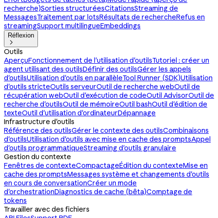
recherche)
Sorties structurées
Citations
Streaming de
Messages
Traitement par lots
Résultats de recherche
Refus en
streaming
Support multilingue
Embeddings
Réflexion

Outils
Aperçu
Fonctionnement de l'utilisation d'outils
Tutoriel : créer un
agent utilisant des outils
Définir des outils
Gérer les appels
d'outils
Utilisation d'outils en parallèle
Tool Runner (SDK)
Utilisation
d'outils stricte
Outils serveur
Outil de recherche web
Outil de
récupération web
Outil d'exécution de code
Outil Advisor
Outil de
recherche d'outils
Outil de mémoire
Outil bash
Outil d'édition de
texte
Outil d'utilisation d'ordinateur
Dépannage
Infrastructure d'outils
Référence des outils
Gérer le contexte des outils
Combinaisons
d'outils
Utilisation d'outils avec mise en cache des prompts
Appel
d'outils programmatique
Streaming d'outils granulaire
Gestion du contexte
Fenêtres de contexte
Compactage
Édition du contexte
Mise en
cache des prompts
Messages système et changements d'outils
en cours de conversation
Créer un mode
d'orchestration
Diagnostics de cache (bêta)
Comptage de
tokens
Travailler avec des fichiers