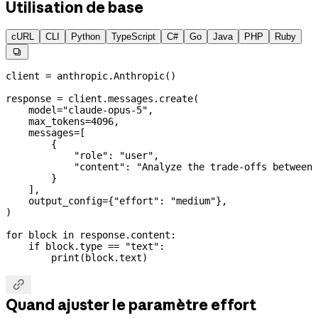
Utilisation de base
cURL
CLI
Python
TypeScript
C#
Go
Java
PHP
Ruby

client 
=
 anthropic.Anthropic()
response 
=
 client.messages.create(
    model
=
"claude-opus-5"
,
    max_tokens
=
4096
,
    messages
=
[
        {
            "role"
: 
"user"
,
            "content"
: 
"Analyze the trade-offs between 
        }
    ],
    output_config
=
{
"effort"
: 
"medium"
},
)
for
 block 
in
 response.content:
    if
 block.type 
==
 "text"
:
        print
(block.text)

Quand ajuster le paramètre effort