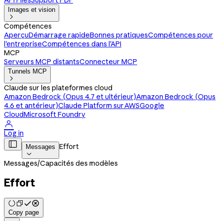
API Files
Support PDF
Images et vision

Compétences
Aperçu
Démarrage rapide
Bonnes pratiques
Compétences pour
l'entreprise
Compétences dans l'API
MCP
Serveurs MCP distants
Connecteur MCP
Tunnels MCP

Claude sur les plateformes cloud
Amazon Bedrock (Opus 4.7 et ultérieur)
Amazon Bedrock (Opus
4.6 et antérieur)
Claude Platform sur AWS
Google
Cloud
Microsoft Foundry

Log in

Effort
Messages

Messages
/
Capacités des modèles
Effort
Copy page