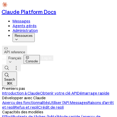
Claude Platform Docs
Messages
Agents gérés
Administration
Ressources


API reference

Français
Log in
Console




Search
⌘K
Premiers pas
Introduction à Claude
Obtenir votre clé API
Démarrage rapide
Développer avec Claude
Aperçu des fonctionnalités
Utiliser l'API Messages
Raisons d'arrêt
et repli
Refus et repli
Crédit de repli
Capacités des modèles
Effort
Budgets de tâches (bêta)
Mode rapide (aperçu de