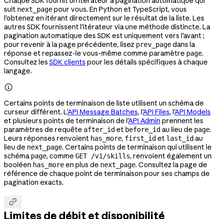
Chaque SDK fournit un itérateur à pagination automatique qui
suit
pour vous. En Python et TypeScript, vous
next_page
l'obtenez en itérant directement sur le résultat de la liste. Les
autres SDK fournissent l'itérateur via une méthode distincte. La
pagination automatique des SDK est uniquement vers l'avant ;
pour revenir à la page précédente, lisez
dans la
prev_page
réponse et repassez-le vous-même comme paramètre
.
page
Consultez les
SDK clients
pour les détails spécifiques à chaque
langage.

Certains points de terminaison de liste utilisent un schéma de
curseur différent. L'
API Message Batches
, l'
API Files
, l'
API Models
et plusieurs points de terminaison de l'
API Admin
prennent les
paramètres de requête
et
au lieu de
.
after_id
before_id
page
Leurs réponses renvoient
,
et
au
has_more
first_id
last_id
lieu de
. Certains points de terminaison qui utilisent le
next_page
schéma
, comme
, renvoient également un
page
GET /v1/skills
booléen
en plus de
. Consultez la page de
has_more
next_page
référence de chaque point de terminaison pour ses champs de
pagination exacts.

Limites de débit et disponibilité