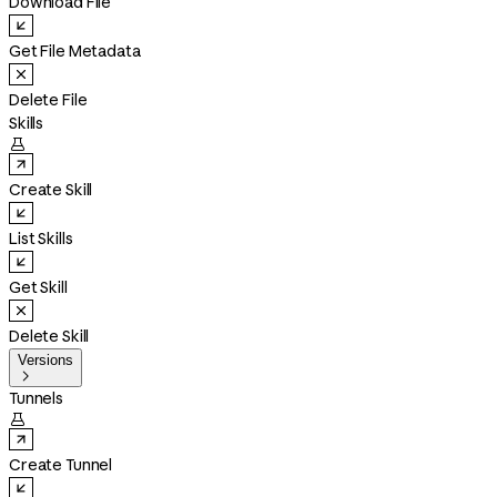
Download File
Get File Metadata
Delete File
Skills

Create Skill
List Skills
Get Skill
Delete Skill
Versions

Tunnels

Create Tunnel