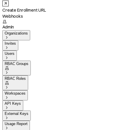
Create Enrollment URL
Webhooks

Admin
Organizations

Invites

Users

RBAC Groups


RBAC Roles


Workspaces

API Keys

External Keys

Usage Report
