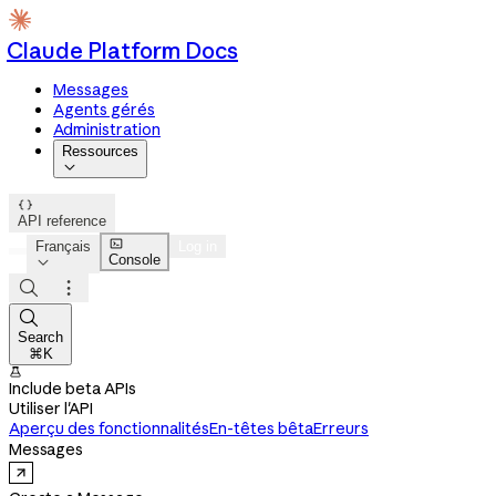
Claude Platform Docs
Messages
Agents gérés
Administration
Ressources


API reference

Français
Log in
Console




Search
⌘K

Include beta APIs
Utiliser l'API
Aperçu des fonctionnalités
En-têtes bêta
Erreurs
Messages