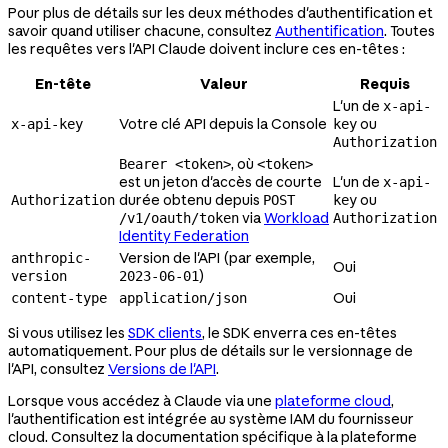
Pour plus de détails sur les deux méthodes d'authentification et
savoir quand utiliser chacune, consultez
Authentification
. Toutes
les requêtes vers l'API Claude doivent inclure ces en-têtes :
En-tête
Valeur
Requis
L'un de
x-api-
Votre clé API depuis la Console
ou
x-api-key
key
Authorization
, où
Bearer <token>
<token>
est un jeton d'accès de courte
L'un de
x-api-
durée obtenu depuis
ou
Authorization
POST
key
via
Workload
/v1/oauth/token
Authorization
Identity Federation
Version de l'API (par exemple,
anthropic-
Oui
)
version
2023-06-01
Oui
content-type
application/json
Si vous utilisez les
SDK clients
, le SDK enverra ces en-têtes
automatiquement. Pour plus de détails sur le versionnage de
l'API, consultez
Versions de l'API
.
Lorsque vous accédez à Claude via une
plateforme cloud
,
l'authentification est intégrée au système IAM du fournisseur
cloud. Consultez la documentation spécifique à la plateforme