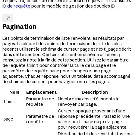
) en plus de l'en-tête standard
. Consultez
requestid
request-id
ID de requête
pour le modèle de gestion des doubles ID.

Pagination
Les points de terminaison de liste renvoient les résultats par
pages. La plupart des points de terminaison de liste les plus
récents utilisent le schéma de curseur
et
décrit
page
next_page
dans cette section. Certains utilisent un schéma différent ;
consultez la note à la fin de cette section. Utilisez le paramètre
de requête
pour contrôler la taille de la page et le
limit
paramètre de requête
pour récupérer une page
page
adjacente. Chaque réponse inclut un tableau
accompagné
data
de champs de curseur pour naviguer entre les pages.
Nom
Emplacement
Description
Paramètre de
Nombre maximal d'éléments à
limit
requête
renvoyer par page.
Curseur opaque provenant d'une
Paramètre de
réponse précédente. Passez ici une
page
requête
valeur
ou
next_page
prev_page
pour récupérer la page adjacente.
Direction de tri des résultats (
ou
asc