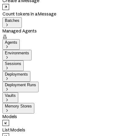
Create a Message
Count tokens in a Message
Batches

Managed Agents

Agents

Environments

Sessions

Deployments

Deployment Runs

Vaults

Memory Stores

Models
List Models