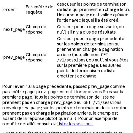
), sur les points de terminaison
desc
Paramètre de
de liste qui prennent en charge le tri.
order
requête
Un curseur
n'est valide qu'avec
page
l'
avec lequel il a été créé.
order
Champ de
Curseur pour la page suivante, ou
next_page
réponse
s'il n'y a plus de résultats.
null
Curseur pour la page précédente
sur les points de terminaison qui
prennent en charge la pagination
Champ de
arrière (actuellement
GET
prev_page
réponse
), ou
si vous êtes
/v1/sessions
null
sur la première page. Les autres
points de terminaison de liste
omettent ce champ.
Pour revenir à la page précédente, passez
comme
prev_page
paramètre
.
est
lorsque vous êtes sur la
page
prev_page
null
première page. Tous les points de terminaison de liste ne
prennent pas en charge
. Seul
prev_page
GET /v1/sessions
renvoie
; sur les points de terminaison de liste qui ne
prev_page
prennent pas en charge la pagination arrière, le champ est
absent de la réponse plutôt que
. Pour un exemple de
null
requête détaillé, consultez
Lister les sessions
.