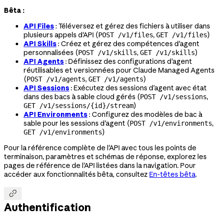
Bêta :
API Files
: Téléversez et gérez des fichiers à utiliser dans
plusieurs appels d'API (
,
)
POST /v1/files
GET /v1/files
API Skills
: Créez et gérez des compétences d'agent
personnalisées (
,
)
POST /v1/skills
GET /v1/skills
API Agents
: Définissez des configurations d'agent
réutilisables et versionnées pour Claude Managed Agents
(
,
)
POST /v1/agents
GET /v1/agents
API Sessions
: Exécutez des sessions d'agent avec état
dans des bacs à sable cloud gérés (
,
POST /v1/sessions
)
GET /v1/sessions/{id}/stream
API Environments
: Configurez des modèles de bac à
sable pour les sessions d'agent (
,
POST /v1/environments
)
GET /v1/environments
Pour la référence complète de l'API avec tous les points de
terminaison, paramètres et schémas de réponse, explorez les
pages de référence de l'API listées dans la navigation. Pour
accéder aux fonctionnalités bêta, consultez
En-têtes bêta
.

Authentification