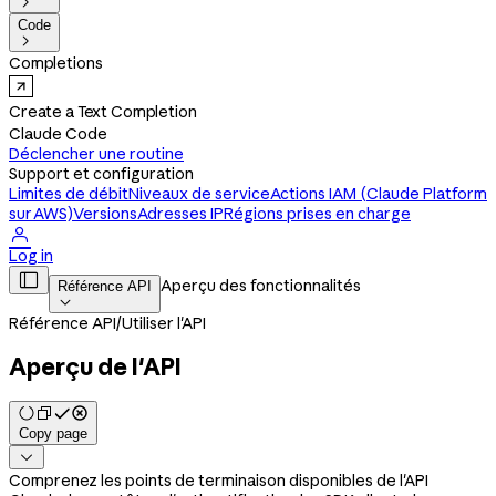

Code

Completions
Create a Text Completion
Claude Code
Déclencher une routine
Support et configuration
Limites de débit
Niveaux de service
Actions IAM (Claude Platform
sur AWS)
Versions
Adresses IP
Régions prises en charge

Log in

Aperçu des fonctionnalités
Référence API

Référence API
/
Utiliser l'API
Aperçu de l'API
Copy page

Comprenez les points de terminaison disponibles de l'API