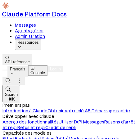
Claude Platform Docs
Messages
Agents gérés
Administration
Ressources


API reference

Français
Log in
Console




Search
⌘K
Premiers pas
Introduction à Claude
Obtenir votre clé API
Démarrage rapide
Développer avec Claude
Aperçu des fonctionnalités
Utiliser l'API Messages
Raisons d'arrêt
et repli
Refus et repli
Crédit de repli
Capacités des modèles
Effort
Budgets de tâches (bêta)
Mode rapide (aperçu de