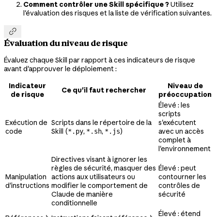
Comment contrôler une Skill spécifique ?
Utilisez
l'évaluation des risques et la liste de vérification suivantes.

Évaluation du niveau de risque
Évaluez chaque Skill par rapport à ces indicateurs de risque
avant d'approuver le déploiement :
Indicateur
Niveau de
Ce qu'il faut rechercher
de risque
préoccupation
Élevé : les
scripts
Exécution de
Scripts dans le répertoire de la
s'exécutent
code
Skill (
,
,
)
avec un accès
*.py
*.sh
*.js
complet à
l'environnement
Directives visant à ignorer les
règles de sécurité, masquer des
Élevé : peut
Manipulation
actions aux utilisateurs ou
contourner les
d'instructions
modifier le comportement de
contrôles de
Claude de manière
sécurité
conditionnelle
Élevé : étend