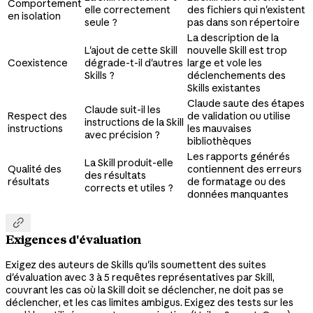
Comportement
elle correctement
des fichiers qui n'existent
en isolation
seule ?
pas dans son répertoire
La description de la
L'ajout de cette Skill
nouvelle Skill est trop
Coexistence
dégrade-t-il d'autres
large et vole les
Skills ?
déclenchements des
Skills existantes
Claude saute des étapes
Claude suit-il les
Respect des
de validation ou utilise
instructions de la Skill
instructions
les mauvaises
avec précision ?
bibliothèques
Les rapports générés
La Skill produit-elle
Qualité des
contiennent des erreurs
des résultats
résultats
de formatage ou des
corrects et utiles ?
données manquantes

Exigences d'évaluation
Exigez des auteurs de Skills qu'ils soumettent des suites
d'évaluation avec 3 à 5 requêtes représentatives par Skill,
couvrant les cas où la Skill doit se déclencher, ne doit pas se
déclencher, et les cas limites ambigus. Exigez des tests sur les