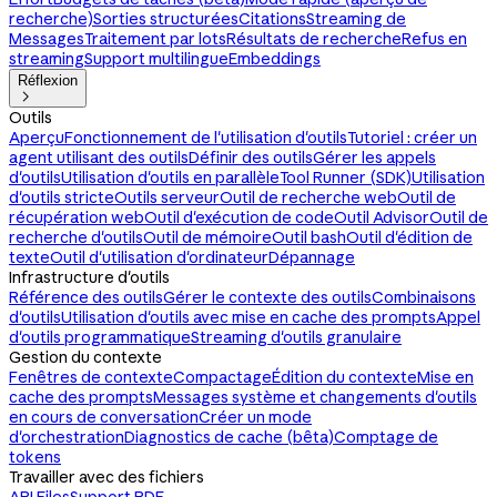
recherche)
Sorties structurées
Citations
Streaming de
Messages
Traitement par lots
Résultats de recherche
Refus en
streaming
Support multilingue
Embeddings
Réflexion

Outils
Aperçu
Fonctionnement de l'utilisation d'outils
Tutoriel : créer un
agent utilisant des outils
Définir des outils
Gérer les appels
d'outils
Utilisation d'outils en parallèle
Tool Runner (SDK)
Utilisation
d'outils stricte
Outils serveur
Outil de recherche web
Outil de
récupération web
Outil d'exécution de code
Outil Advisor
Outil de
recherche d'outils
Outil de mémoire
Outil bash
Outil d'édition de
texte
Outil d'utilisation d'ordinateur
Dépannage
Infrastructure d'outils
Référence des outils
Gérer le contexte des outils
Combinaisons
d'outils
Utilisation d'outils avec mise en cache des prompts
Appel
d'outils programmatique
Streaming d'outils granulaire
Gestion du contexte
Fenêtres de contexte
Compactage
Édition du contexte
Mise en
cache des prompts
Messages système et changements d'outils
en cours de conversation
Créer un mode
d'orchestration
Diagnostics de cache (bêta)
Comptage de
tokens
Travailler avec des fichiers