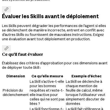

Évaluer les Skills avant le déploiement
Les Skills peuvent dégrader les performances de l'agent si elles
se déclenchent de manière incorrecte, entrent en conflit avec
d'autres Skills ou fournissent de mauvaises instructions. Exigez
une évaluation avant tout déploiement en production.

Ce qu'il faut évaluer
Établissez des critères d'approbation pour ces dimensions avant
de déployer toute Skill :
Dimension
Ce qu'elle mesure
Exemple d'échec
La Skill s'active-t-elle
La Skill se déclenche à
pour les bonnes
chaque mention de
Précision du
requêtes et reste-t-
feuille de calcul, même
déclenchement
elle inactive pour
lorsque l'utilisateur veut
celles qui ne sont pas
simplement discuter de
liées ?
données
La Skill fonctionne-t-
La Skill fait référence à