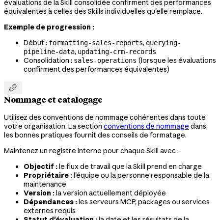
évaluations de la Skill consolidée confirment des performances
équivalentes à celles des Skills individuelles qu'elle remplace.
Exemple de progression :
Début :
,
formatting-sales-reports
querying-
,
pipeline-data
updating-crm-records
Consolidation :
(lorsque les évaluations
sales-operations
confirment des performances équivalentes)

Nommage et catalogage
Utilisez des conventions de nommage cohérentes dans toute
votre organisation. La section
conventions de nommage
dans
les bonnes pratiques fournit des conseils de formatage.
Maintenez un registre interne pour chaque Skill avec :
Objectif :
le flux de travail que la Skill prend en charge
Propriétaire :
l'équipe ou la personne responsable de la
maintenance
Version :
la version actuellement déployée
Dépendances :
les serveurs MCP, packages ou services
externes requis
Statut d'évaluation :
la date et les résultats de la