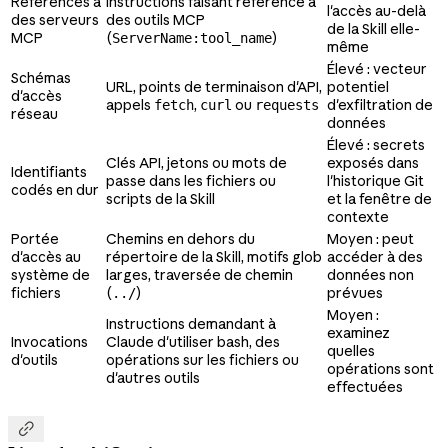
Références à
Instructions faisant référence à
l'accès au-delà
des serveurs
des outils MCP
de la Skill elle-
MCP
(
)
ServerName:tool_name
même
Élevé : vecteur
Schémas
URL, points de terminaison d'API,
potentiel
d'accès
appels
,
ou
d'exfiltration de
fetch
curl
requests
réseau
données
Élevé : secrets
Clés API, jetons ou mots de
exposés dans
Identifiants
passe dans les fichiers ou
l'historique Git
codés en dur
scripts de la Skill
et la fenêtre de
contexte
Portée
Chemins en dehors du
Moyen : peut
d'accès au
répertoire de la Skill, motifs glob
accéder à des
système de
larges, traversée de chemin
données non
fichiers
(
)
prévues
../
Moyen :
Instructions demandant à
examinez
Invocations
Claude d'utiliser bash, des
quelles
d'outils
opérations sur les fichiers ou
opérations sont
d'autres outils
effectuées
