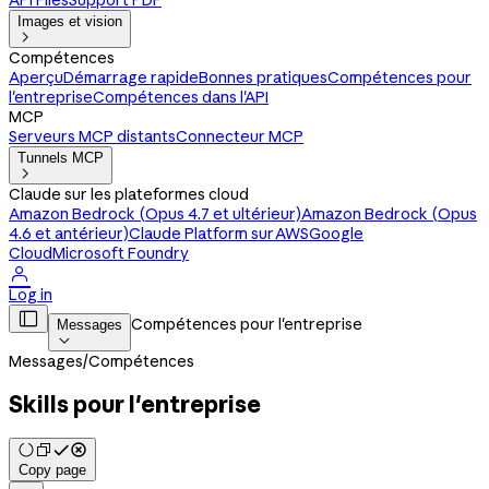
API Files
Support PDF
Images et vision

Compétences
Aperçu
Démarrage rapide
Bonnes pratiques
Compétences pour
l'entreprise
Compétences dans l'API
MCP
Serveurs MCP distants
Connecteur MCP
Tunnels MCP

Claude sur les plateformes cloud
Amazon Bedrock (Opus 4.7 et ultérieur)
Amazon Bedrock (Opus
4.6 et antérieur)
Claude Platform sur AWS
Google
Cloud
Microsoft Foundry

Log in

Compétences pour l'entreprise
Messages

Messages
/
Compétences
Skills pour l'entreprise
Copy page