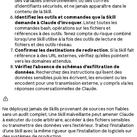
des variables d'environnement ou des coffres
d'identifiants sécurisés, et ne jamais apparaître dans le
contenu de la Skill.
Identifiez les outils et commandes que la Skill
demande à Claude d'invoquer.
Listez toutes les
commandes bash, opérations sur les fichiers et
références à des outils. Tenez compte du risque combiné
lorsqu'une Skill utilise à la fois des outils de lecture de
fichiers et des outils réseau.
Confirmez les destinations de redirection.
Si la Skill fait
référence à des URL externes, vérifiez qu'elles pointent
vers les domaines attendus.
Vérifiez l'absence de schémas d'exfiltration de
données.
Recherchez des instructions qui lisent des
données sensibles puis les écrivent, les envoient ou les
encodent pour une transmission externe, y compris via les
réponses conversationnelles de Claude.

Ne déployez jamais de Skills provenant de sources non fiables
sans un audit complet. Une Skill malveillante peut amener Claude
à exécuter du code arbitraire, accéder à des fichiers sensibles
ou transmettre des données vers l'extérieur. Traitez l'installation
d'une Skill avec la même rigueur que l'installation de logiciels sur
des systèmes de production.