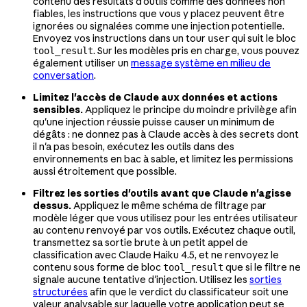
contenu des résultats d'outils comme des données non
fiables, les instructions que vous y placez peuvent être
ignorées ou signalées comme une injection potentielle.
Envoyez vos instructions dans un tour
qui suit le bloc
user
. Sur les modèles pris en charge, vous pouvez
tool_result
également utiliser un
message système en milieu de
conversation
.
Limitez l'accès de Claude aux données et actions
sensibles.
Appliquez le principe du moindre privilège afin
qu'une injection réussie puisse causer un minimum de
dégâts : ne donnez pas à Claude accès à des secrets dont
il n'a pas besoin, exécutez les outils dans des
environnements en bac à sable, et limitez les permissions
aussi étroitement que possible.
Filtrez les sorties d'outils avant que Claude n'agisse
dessus.
Appliquez le même schéma de filtrage par
modèle léger que vous utilisez pour les entrées utilisateur
au contenu renvoyé par vos outils. Exécutez chaque outil,
transmettez sa sortie brute à un petit appel de
classification avec Claude Haiku 4.5, et ne renvoyez le
contenu sous forme de bloc
que si le filtre ne
tool_result
signale aucune tentative d'injection. Utilisez les
sorties
structurées
afin que le verdict du classificateur soit une
valeur analysable sur laquelle votre application peut se