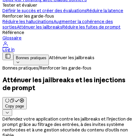
Tester et évaluer
Définir le succès et créer des évaluations
Réduire la latence
Renforcer les garde-fous
Réduire les hallucinations
Augmenter la cohérence des
sorties
Atténuer les jailbreaks
Réduire les fuites de prompt
Référence
Glossaire

Log in

Atténuer les jailbreaks
Bonnes pratiques

Bonnes pratiques
/
Renforcer les garde-fous
Atténuer les jailbreaks et les injections
de prompt
Copy page

Défendez votre application contre les jailbreaks et l'injection de
prompt grâce au filtrage des entrées, à des invites système
renforcées et à une gestion sécurisée du contenu d'outils non
fiable.