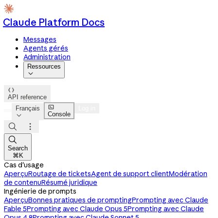
Claude Platform Docs
Messages
Agents gérés
Administration
Ressources


API reference

Français
Log in
Console




Search
⌘K
Cas d'usage
Aperçu
Routage de tickets
Agent de support client
Modération
de contenu
Résumé juridique
Ingénierie de prompts
Aperçu
Bonnes pratiques de prompting
Prompting avec Claude
Fable 5
Prompting avec Claude Opus 5
Prompting avec Claude
Opus 4.8
Prompting avec Claude Sonnet 5