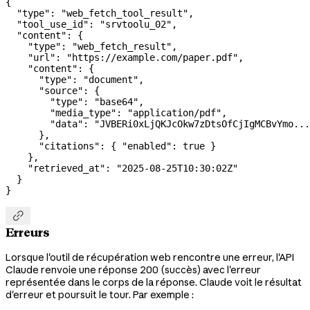
{
  "type"
: 
"web_fetch_tool_result"
,
  "tool_use_id"
: 
"srvtoolu_02"
,
  "content"
: {
    "type"
: 
"web_fetch_result"
,
    "url"
: 
"https://example.com/paper.pdf"
,
    "content"
: {
      "type"
: 
"document"
,
      "source"
: {
        "type"
: 
"base64"
,
        "media_type"
: 
"application/pdf"
,
        "data"
: 
"JVBERi0xLjQKJcOkw7zDtsOfCjIgMCBvYmo...
      },
      "citations"
: { 
"enabled"
: 
true
 }
    },
    "retrieved_at"
: 
"2025-08-25T10:30:02Z"
  }
}

Erreurs
Lorsque l'outil de récupération web rencontre une erreur, l'API
Claude renvoie une réponse 200 (succès) avec l'erreur
représentée dans le corps de la réponse. Claude voit le résultat
d'erreur et poursuit le tour. Par exemple :