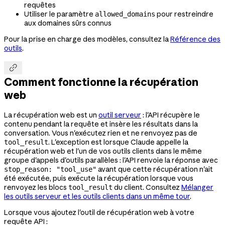
requêtes
Utiliser le paramètre
pour restreindre
allowed_domains
aux domaines sûrs connus
Pour la prise en charge des modèles, consultez la
Référence des
outils
.

Comment fonctionne la récupération
web
La récupération web est un
outil serveur
: l'API récupère le
contenu pendant la requête et insère les résultats dans la
conversation. Vous n'exécutez rien et ne renvoyez pas de
. L'exception est lorsque Claude appelle la
tool_result
récupération web et l'un de vos outils clients dans le même
groupe d'appels d'outils parallèles : l'API renvoie la réponse avec
avant que cette récupération n'ait
stop_reason: "tool_use"
été exécutée, puis exécute la récupération lorsque vous
renvoyez les blocs
du client. Consultez
Mélanger
tool_result
les outils serveur et les outils clients dans un même tour
.
Lorsque vous ajoutez l'outil de récupération web à votre
requête API :