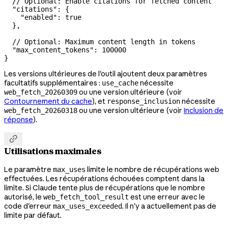
  // Optional: Enable citations for fetched content
  "citations"
: {
    "enabled"
: 
true
  },
  // Optional: Maximum content length in tokens
  "max_content_tokens"
: 
100000
}
Les versions ultérieures de l'outil ajoutent deux paramètres
facultatifs supplémentaires :
nécessite
use_cache
ou une version ultérieure (voir
web_fetch_20260309
Contournement du cache
), et
nécessite
response_inclusion
ou une version ultérieure (voir
Inclusion de
web_fetch_20260318
réponse
).

Utilisations maximales
Le paramètre
limite le nombre de récupérations web
max_uses
effectuées. Les récupérations échouées comptent dans la
limite. Si Claude tente plus de récupérations que le nombre
autorisé, le
est une erreur avec le
web_fetch_tool_result
code d'erreur
. Il n'y a actuellement pas de
max_uses_exceeded
limite par défaut.