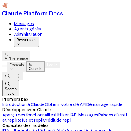
Claude Platform Docs
Messages
Agents gérés
Administration
Ressources


API reference

Français
Log in
Console




Search
⌘K
Premiers pas
Introduction à Claude
Obtenir votre clé API
Démarrage rapide
Développer avec Claude
Aperçu des fonctionnalités
Utiliser l'API Messages
Raisons d'arrêt
et repli
Refus et repli
Crédit de repli
Capacités des modèles
Effort
Budgets de tâches (bêta)
Mode rapide (aperçu de