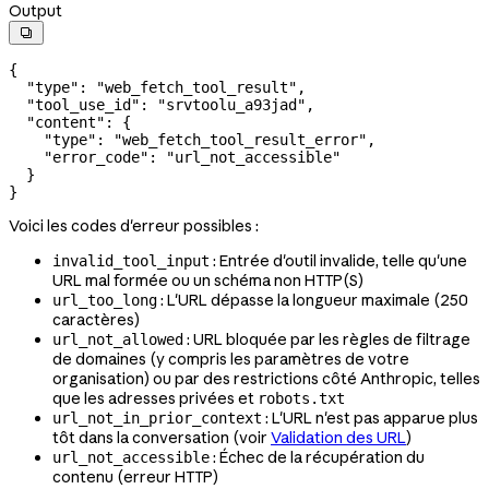
Output

{
  "type"
: 
"web_fetch_tool_result"
,
  "tool_use_id"
: 
"srvtoolu_a93jad"
,
  "content"
: {
    "type"
: 
"web_fetch_tool_result_error"
,
    "error_code"
: 
"url_not_accessible"
  }
}
Voici les codes d'erreur possibles :
: Entrée d'outil invalide, telle qu'une
invalid_tool_input
URL mal formée ou un schéma non HTTP(S)
: L'URL dépasse la longueur maximale (250
url_too_long
caractères)
: URL bloquée par les règles de filtrage
url_not_allowed
de domaines (y compris les paramètres de votre
organisation) ou par des restrictions côté Anthropic, telles
que les adresses privées et
robots.txt
: L'URL n'est pas apparue plus
url_not_in_prior_context
tôt dans la conversation (voir
Validation des URL
)
: Échec de la récupération du
url_not_accessible
contenu (erreur HTTP)