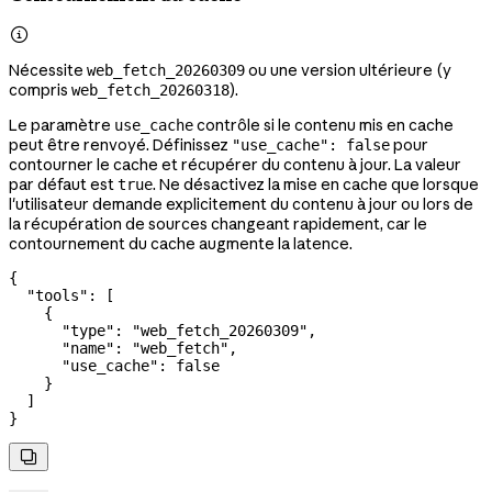

Nécessite
ou une version ultérieure (y
web_fetch_20260309
compris
).
web_fetch_20260318
Le paramètre
contrôle si le contenu mis en cache
use_cache
peut être renvoyé. Définissez
pour
"use_cache": false
contourner le cache et récupérer du contenu à jour. La valeur
par défaut est
. Ne désactivez la mise en cache que lorsque
true
l'utilisateur demande explicitement du contenu à jour ou lors de
la récupération de sources changeant rapidement, car le
contournement du cache augmente la latence.
{
  "tools"
: [
    {
      "type"
: 
"web_fetch_20260309"
,
      "name"
: 
"web_fetch"
,
      "use_cache"
: 
false
    }
  ]
}
