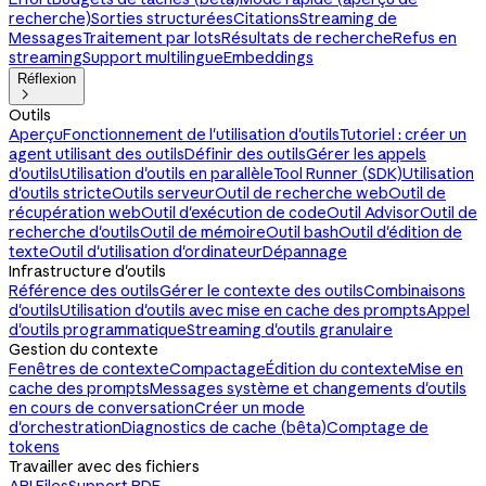
recherche)
Sorties structurées
Citations
Streaming de
Messages
Traitement par lots
Résultats de recherche
Refus en
streaming
Support multilingue
Embeddings
Réflexion

Outils
Aperçu
Fonctionnement de l'utilisation d'outils
Tutoriel : créer un
agent utilisant des outils
Définir des outils
Gérer les appels
d'outils
Utilisation d'outils en parallèle
Tool Runner (SDK)
Utilisation
d'outils stricte
Outils serveur
Outil de recherche web
Outil de
récupération web
Outil d'exécution de code
Outil Advisor
Outil de
recherche d'outils
Outil de mémoire
Outil bash
Outil d'édition de
texte
Outil d'utilisation d'ordinateur
Dépannage
Infrastructure d'outils
Référence des outils
Gérer le contexte des outils
Combinaisons
d'outils
Utilisation d'outils avec mise en cache des prompts
Appel
d'outils programmatique
Streaming d'outils granulaire
Gestion du contexte
Fenêtres de contexte
Compactage
Édition du contexte
Mise en
cache des prompts
Messages système et changements d'outils
en cours de conversation
Créer un mode
d'orchestration
Diagnostics de cache (bêta)
Comptage de
tokens
Travailler avec des fichiers