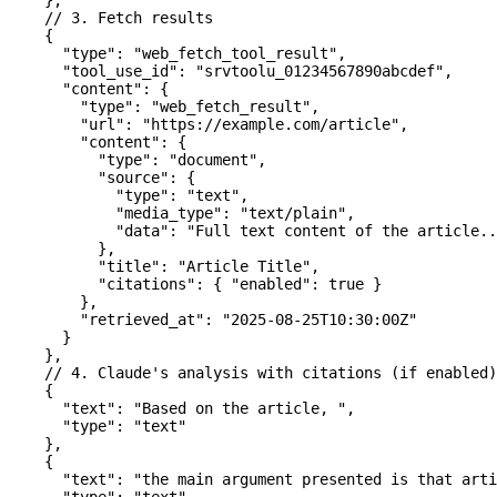
    },
    // 3. Fetch results
    {
      "type"
: 
"web_fetch_tool_result"
,
      "tool_use_id"
: 
"srvtoolu_01234567890abcdef"
,
      "content"
: {
        "type"
: 
"web_fetch_result"
,
        "url"
: 
"https://example.com/article"
,
        "content"
: {
          "type"
: 
"document"
,
          "source"
: {
            "type"
: 
"text"
,
            "media_type"
: 
"text/plain"
,
            "data"
: 
"Full text content of the article..
          },
          "title"
: 
"Article Title"
,
          "citations"
: { 
"enabled"
: 
true
 }
        },
        "retrieved_at"
: 
"2025-08-25T10:30:00Z"
      }
    },
    // 4. Claude's analysis with citations (if enabled)
    {
      "text"
: 
"Based on the article, "
,
      "type"
: 
"text"
    },
    {
      "text"
: 
"the main argument presented is that arti