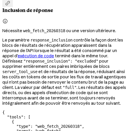

Inclusion de réponse

Nécessite
ou une version ultérieure.
web_fetch_20260318
Le paramètre
contrôle la façon dont les
response_inclusion
blocs de résultats de récupération apparaissent dans la
réponse de l'API lorsque le résultat a été consommé par un
appel d'
exécution de code
terminé dans le même tour.
Définissez
pour
"response_inclusion": "excluded"
supprimer entièrement ces paires imbriquées de blocs
et de résultats de la réponse, réduisant ainsi
server_tool_use
les coûts en tokens de sortie pour les flux de travail agentiques
qui n'ont pas besoin de renvoyer le contenu brut de la page au
client. La valeur par défaut est
. Les résultats des appels
"full"
directs, ou des appels d'exécution de code qui se sont
interrompus avant de se terminer, sont toujours renvoyés
intégralement afin de pouvoir être renvoyés au tour suivant.
{
  "tools"
: [
    {
      "type"
: 
"web_fetch_20260318"
,
      "name"
: 
"web_fetch"
,