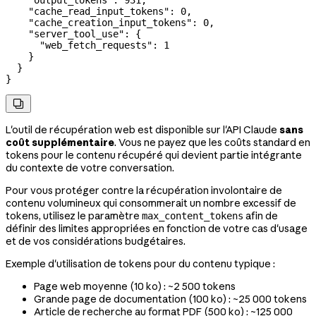
    "cache_read_input_tokens"
: 
0
,
    "cache_creation_input_tokens"
: 
0
,
    "server_tool_use"
: {
      "web_fetch_requests"
: 
1
    }
  }
}

L'outil de récupération web est disponible sur l'API Claude
sans
coût supplémentaire
. Vous ne payez que les coûts standard en
tokens pour le contenu récupéré qui devient partie intégrante
du contexte de votre conversation.
Pour vous protéger contre la récupération involontaire de
contenu volumineux qui consommerait un nombre excessif de
tokens, utilisez le paramètre
afin de
max_content_tokens
définir des limites appropriées en fonction de votre cas d'usage
et de vos considérations budgétaires.
Exemple d'utilisation de tokens pour du contenu typique :
Page web moyenne (10 ko) : ~2 500 tokens
Grande page de documentation (100 ko) : ~25 000 tokens
Article de recherche au format PDF (500 ko) : ~125 000