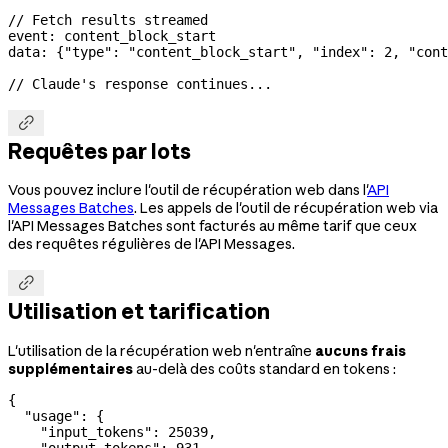
// Fetch results streamed
event: content_block_start
data: {
"type"
: 
"content_block_start"
, 
"index"
: 
2
, 
"cont
// Claude's response continues...

Requêtes par lots
Vous pouvez inclure l'outil de récupération web dans l'
API
Messages Batches
. Les appels de l'outil de récupération web via
l'API Messages Batches sont facturés au même tarif que ceux
des requêtes régulières de l'API Messages.

Utilisation et tarification
L'utilisation de la récupération web n'entraîne
aucuns frais
supplémentaires
au-delà des coûts standard en tokens :
{
  "usage"
: {
    "input_tokens"
: 
25039
,
    "output_tokens"
: 
931
,