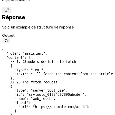

Réponse
Voici un exemple de structure de réponse :
Output

{
  "role"
: 
"assistant"
,
  "content"
: [
    // 1. Claude's decision to fetch
    {
      "type"
: 
"text"
,
      "text"
: 
"I'll fetch the content from the article 
    },
    // 2. The fetch request
    {
      "type"
: 
"server_tool_use"
,
      "id"
: 
"srvtoolu_01234567890abcdef"
,
      "name"
: 
"web_fetch"
,
      "input"
: {
        "url"
: 
"https://example.com/article"
      }