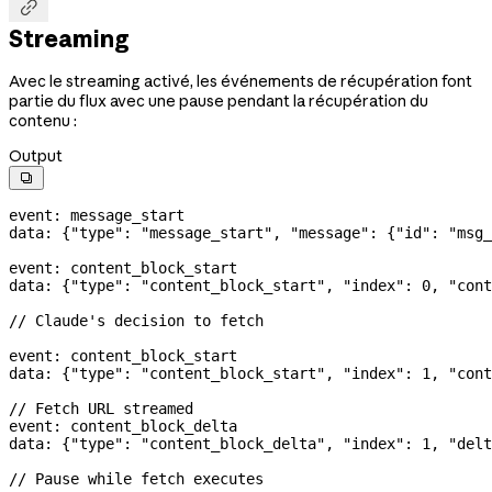

Streaming
Avec le streaming activé, les événements de récupération font
partie du flux avec une pause pendant la récupération du
contenu :
Output

event: message_start
data: {
"type"
: 
"message_start"
, 
"message"
: {
"id"
: 
"msg_
event: content_block_start
data: {
"type"
: 
"content_block_start"
, 
"index"
: 
0
, 
"cont
// Claude's decision to fetch
event: content_block_start
data: {
"type"
: 
"content_block_start"
, 
"index"
: 
1
, 
"cont
// Fetch URL streamed
event: content_block_delta
data: {
"type"
: 
"content_block_delta"
, 
"index"
: 
1
, 
"delt
// Pause while fetch executes