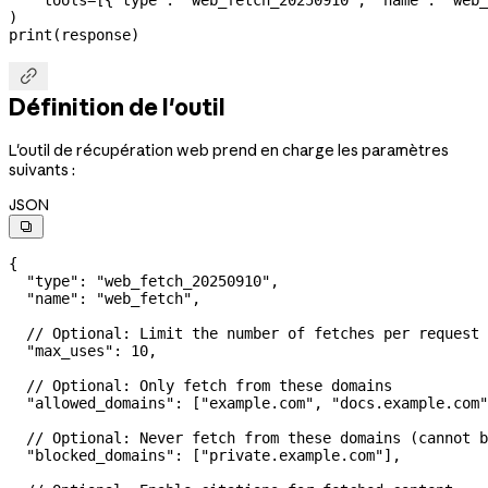
    tools
=
[{
"type"
: 
"web_fetch_20250910"
, 
"name"
: 
"web_
)
print
(response)

Définition de l'outil
L'outil de récupération web prend en charge les paramètres
suivants :
JSON

{
  "type"
: 
"web_fetch_20250910"
,
  "name"
: 
"web_fetch"
,
  // Optional: Limit the number of fetches per request
  "max_uses"
: 
10
,
  // Optional: Only fetch from these domains
  "allowed_domains"
: [
"example.com"
, 
"docs.example.com"
  // Optional: Never fetch from these domains (cannot b
  "blocked_domains"
: [
"private.example.com"
],