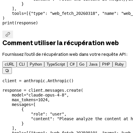
        }
    ],
    tools
=
[{
"type"
: 
"web_fetch_20260318"
, 
"name"
: 
"web_
)
print
(response)

Comment utiliser la récupération web
Fournissez l'outil de récupération web dans votre requête API :
cURL
CLI
Python
TypeScript
C#
Go
Java
PHP
Ruby

client 
=
 anthropic.Anthropic()
response 
=
 client.messages.create(
    model
=
"claude-opus-4-8"
,
    max_tokens
=
1024
,
    messages
=
[
        {
            "role"
: 
"user"
,
            "content"
: 
"Please analyze the content at h
        }
    ],