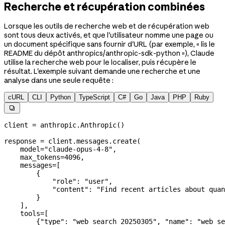
Recherche et récupération combinées
Lorsque les outils de recherche web et de récupération web
sont tous deux activés, et que l'utilisateur nomme une page ou
un document spécifique sans fournir d'URL (par exemple, « lis le
README du dépôt anthropics/anthropic-sdk-python »), Claude
utilise la recherche web pour le localiser, puis récupère le
résultat. L'exemple suivant demande une recherche et une
analyse dans une seule requête :
cURL
CLI
Python
TypeScript
C#
Go
Java
PHP
Ruby

client 
=
 anthropic.Anthropic()
response 
=
 client.messages.create(
    model
=
"claude-opus-4-8"
,
    max_tokens
=
4096
,
    messages
=
[
        {
            "role"
: 
"user"
,
            "content"
: 
"Find recent articles about quan
        }
    ],
    tools
=
[
        {
"type"
: 
"web_search_20250305"
, 
"name"
: 
"web_se