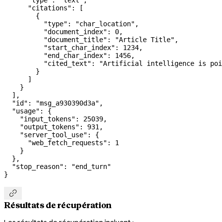
      "type"
: 
"text"
,
      "citations"
: [
        {
          "type"
: 
"char_location"
,
          "document_index"
: 
0
,
          "document_title"
: 
"Article Title"
,
          "start_char_index"
: 
1234
,
          "end_char_index"
: 
1456
,
          "cited_text"
: 
"Artificial intelligence is poi
        }
      ]
    }
  ],
  "id"
: 
"msg_a930390d3a"
,
  "usage"
: {
    "input_tokens"
: 
25039
,
    "output_tokens"
: 
931
,
    "server_tool_use"
: {
      "web_fetch_requests"
: 
1
    }
  },
  "stop_reason"
: 
"end_turn"
}

Résultats de récupération