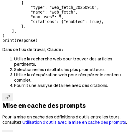
        {
            "type"
: 
"web_fetch_20250910"
,
            "name"
: 
"web_fetch"
,
            "max_uses"
: 
5
,
            "citations"
: {
"enabled"
: 
True
},
        },
    ],
)
print
(response)
Dans ce flux de travail, Claude :
Utilise la recherche web pour trouver des articles
pertinents.
Sélectionne les résultats les plus prometteurs.
Utilise la récupération web pour récupérer le contenu
complet.
Fournit une analyse détaillée avec des citations.

Mise en cache des prompts
Pour la mise en cache des définitions d'outils entre les tours,
consultez
Utilisation d'outils avec la mise en cache des prompts
.