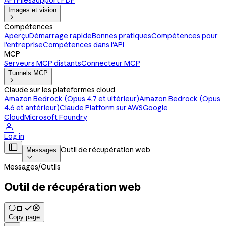
API Files
Support PDF
Images et vision

Compétences
Aperçu
Démarrage rapide
Bonnes pratiques
Compétences pour
l'entreprise
Compétences dans l'API
MCP
Serveurs MCP distants
Connecteur MCP
Tunnels MCP

Claude sur les plateformes cloud
Amazon Bedrock (Opus 4.7 et ultérieur)
Amazon Bedrock (Opus
4.6 et antérieur)
Claude Platform sur AWS
Google
Cloud
Microsoft Foundry

Log in

Outil de récupération web
Messages

Messages
/
Outils
Outil de récupération web
Copy page