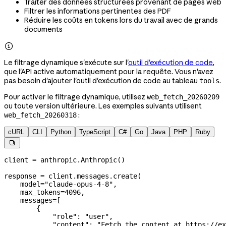
Traiter des données structurées provenant de pages web
Filtrer les informations pertinentes des PDF
Réduire les coûts en tokens lors du travail avec de grands
documents

Le filtrage dynamique s'exécute sur l'
outil d'exécution de code
,
que l'API active automatiquement pour la requête. Vous n'avez
pas besoin d'ajouter l'outil d'exécution de code au tableau
.
tools
Pour activer le filtrage dynamique, utilisez
web_fetch_20260209
ou toute version ultérieure. Les exemples suivants utilisent
:
web_fetch_20260318
cURL
CLI
Python
TypeScript
C#
Go
Java
PHP
Ruby

client 
=
 anthropic.Anthropic()
response 
=
 client.messages.create(
    model
=
"claude-opus-4-8"
,
    max_tokens
=
4096
,
    messages
=
[
        {
            "role"
: 
"user"
,
            "content"
: 
"Fetch the content at https://ex