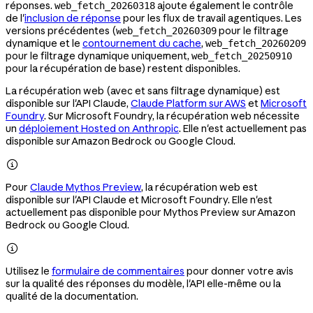
réponses.
ajoute également le contrôle
web_fetch_20260318
de l'
inclusion de réponse
pour les flux de travail agentiques. Les
versions précédentes (
pour le filtrage
web_fetch_20260309
dynamique et le
contournement du cache
,
web_fetch_20260209
pour le filtrage dynamique uniquement,
web_fetch_20250910
pour la récupération de base) restent disponibles.
La récupération web (avec et sans filtrage dynamique) est
disponible sur l'API Claude,
Claude Platform sur AWS
et
Microsoft
Foundry
. Sur Microsoft Foundry, la récupération web nécessite
un
déploiement Hosted on Anthropic
. Elle n'est actuellement pas
disponible sur Amazon Bedrock ou Google Cloud.

Pour
Claude Mythos Preview
, la récupération web est
disponible sur l'API Claude et Microsoft Foundry. Elle n'est
actuellement pas disponible pour Mythos Preview sur Amazon
Bedrock ou Google Cloud.

Utilisez le
formulaire de commentaires
pour donner votre avis
sur la qualité des réponses du modèle, l'API elle-même ou la
qualité de la documentation.