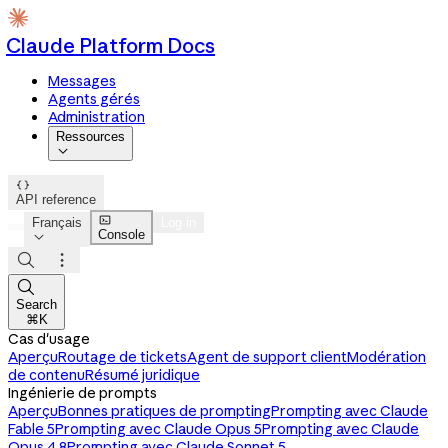
Claude Platform Docs
Messages
Agents gérés
Administration
Ressources


API reference

Français
Log in
Console




Search
⌘K
Cas d'usage
Aperçu
Routage de tickets
Agent de support client
Modération
de contenu
Résumé juridique
Ingénierie de prompts
Aperçu
Bonnes pratiques de prompting
Prompting avec Claude
Fable 5
Prompting avec Claude Opus 5
Prompting avec Claude
Opus 4.8
Prompting avec Claude Sonnet 5