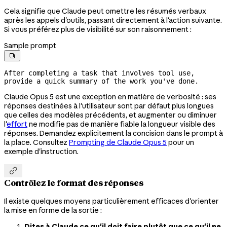
Cela signifie que Claude peut omettre les résumés verbaux
après les appels d'outils, passant directement à l'action suivante.
Si vous préférez plus de visibilité sur son raisonnement :
Sample prompt

After completing a task that involves tool use, 
provide a quick summary of the work you've done.
Claude Opus 5 est une exception en matière de verbosité : ses
réponses destinées à l'utilisateur sont par défaut plus longues
que celles des modèles précédents, et augmenter ou diminuer
l'
effort
ne modifie pas de manière fiable la longueur visible des
réponses. Demandez explicitement la concision dans le prompt à
la place. Consultez
Prompting de Claude Opus 5
pour un
exemple d'instruction.

Contrôlez le format des réponses
Il existe quelques moyens particulièrement efficaces d'orienter
la mise en forme de la sortie :
Dites à Claude ce qu'il doit faire plutôt que ce qu'il ne