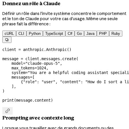
Donnez un rôle à Claude
Définir un rôle dans l'invite système concentre le comportement
et le ton de Claude pour votre cas d'usage. Même une seule
phrase fait la différence :
cURL
CLI
Python
TypeScript
C#
Go
Java
PHP
Ruby

client 
=
 anthropic.Anthropic()
message 
=
 client.messages.create(
    model
=
"claude-opus-5"
,
    max_tokens
=
1024
,
    system
=
"You are a helpful coding assistant speciali
    messages
=
[
        {
"role"
: 
"user"
, 
"content"
: 
"How do I sort a li
    ],
)
print
(message.content)

Prompting avec contexte long
Lorsque vous travaillez avec de grands documents ou des