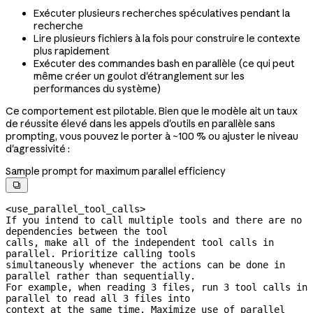
Exécuter plusieurs recherches spéculatives pendant la
recherche
Lire plusieurs fichiers à la fois pour construire le contexte
plus rapidement
Exécuter des commandes bash en parallèle (ce qui peut
même créer un goulot d'étranglement sur les
performances du système)
Ce comportement est pilotable. Bien que le modèle ait un taux
de réussite élevé dans les appels d'outils en parallèle sans
prompting, vous pouvez le porter à ~100 % ou ajuster le niveau
d'agressivité :
Sample prompt for maximum parallel efficiency

<use_parallel_tool_calls>

If you intend to call multiple tools and there are no 
dependencies between the tool

calls, make all of the independent tool calls in 
parallel. Prioritize calling tools

simultaneously whenever the actions can be done in 
parallel rather than sequentially.

For example, when reading 3 files, run 3 tool calls in 
parallel to read all 3 files into

context at the same time. Maximize use of parallel 