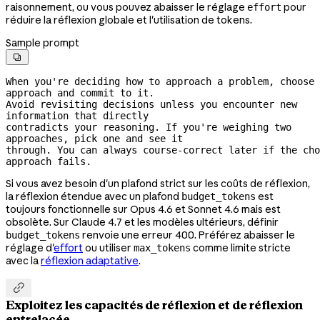
raisonnement, ou vous pouvez abaisser le réglage
pour
effort
réduire la réflexion globale et l'utilisation de tokens.
Sample prompt

When you're deciding how to approach a problem, choose 
approach and commit to it.
Avoid revisiting decisions unless you encounter new 
information that directly
contradicts your reasoning. If you're weighing two 
approaches, pick one and see it
through. You can always 
course-correct
 later if the cho
approach fails.
Si vous avez besoin d'un plafond strict sur les coûts de réflexion,
la réflexion étendue avec un plafond
est
budget_tokens
toujours fonctionnelle sur Opus 4.6 et Sonnet 4.6 mais est
obsolète. Sur Claude 4.7 et les modèles ultérieurs, définir
renvoie une erreur 400. Préférez abaisser le
budget_tokens
réglage d'
effort
ou utiliser
comme limite stricte
max_tokens
avec la
réflexion adaptative
.

Exploitez les capacités de réflexion et de réflexion
entrelacée