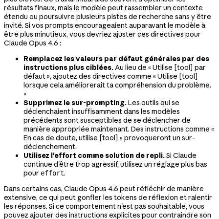
résultats finaux, mais le modèle peut rassembler un contexte
étendu ou poursuivre plusieurs pistes de recherche sans y être
invité. Si vos prompts encourageaient auparavant le modèle à
être plus minutieux, vous devriez ajuster ces directives pour
Claude Opus 4.6 :
Remplacez les valeurs par défaut générales par des
instructions plus ciblées.
Au lieu de « Utilise [tool] par
défaut », ajoutez des directives comme « Utilise [tool]
lorsque cela améliorerait ta compréhension du problème.
»
Supprimez le sur-prompting.
Les outils qui se
déclenchaient insuffisamment dans les modèles
précédents sont susceptibles de se déclencher de
manière appropriée maintenant. Des instructions comme «
En cas de doute, utilise [tool] » provoqueront un sur-
déclenchement.
Utilisez l'effort comme solution de repli.
Si Claude
continue d'être trop agressif, utilisez un réglage plus bas
pour
.
effort
Dans certains cas, Claude Opus 4.6 peut réfléchir de manière
extensive, ce qui peut gonfler les tokens de réflexion et ralentir
les réponses. Si ce comportement n'est pas souhaitable, vous
pouvez ajouter des instructions explicites pour contraindre son