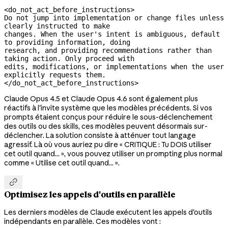
<do_not_act_before_instructions>

Do not jump into implementation or change files unless 
clearly instructed to make

changes. When the user's intent is ambiguous, default 
to providing information, doing

research, and providing recommendations rather than 
taking action. Only proceed with

edits, modifications, or implementations when the user 
explicitly requests them.

</do_not_act_before_instructions>
Claude Opus 4.5 et Claude Opus 4.6 sont également plus
réactifs à l'invite système que les modèles précédents. Si vos
prompts étaient conçus pour réduire le sous-déclenchement
des outils ou des skills, ces modèles peuvent désormais sur-
déclencher. La solution consiste à atténuer tout langage
agressif. Là où vous auriez pu dire « CRITIQUE : Tu DOIS utiliser
cet outil quand... », vous pouvez utiliser un prompting plus normal
comme « Utilise cet outil quand... ».

Optimisez les appels d'outils en parallèle
Les derniers modèles de Claude exécutent les appels d'outils
indépendants en parallèle. Ces modèles vont :