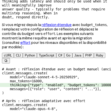
Thinking adds latency and should only be used when it 
will meaningfully improve

answer quality - typically for problems that require 
multistep reasoning. When in

doubt, respond directly.
Si vous migrez depuis la
réflexion étendue
avec
,
budget_tokens
remplacez votre configuration de réflexion et déplacez le
contrôle du budget vers
. Les exemples suivants
effort
montrent la même requête avant et après la migration
(consultez
effort
pour les niveaux disponibles et la disponibilité
par modèle) :
cURL
CLI
Python
TypeScript
C#
Go
Java
PHP
Ruby

# Avant : réflexion étendue avec un budget manuel (anci
client.messages.create(
    model
=
"claude-sonnet-4-5-20250929"
,
    max_tokens
=
16000
,
    thinking
=
{
"type"
: 
"enabled"
, 
"budget_tokens"
: 
10000
    messages
=
[{
"role"
: 
"user"
, 
"content"
: 
"..."
}],
)
# Après : réflexion adaptative avec effort
client.messages.create(
    model
=
"claude-opus-4-8"
,