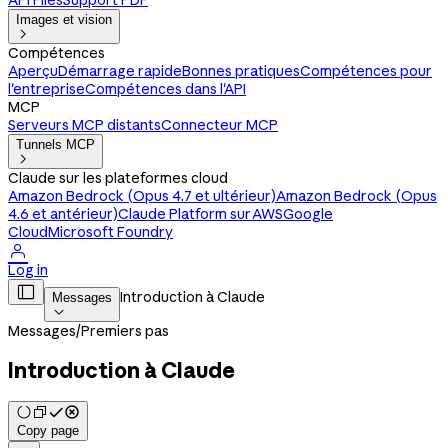
API Files
Support PDF
Images et vision

Compétences
Aperçu
Démarrage rapide
Bonnes pratiques
Compétences pour
l'entreprise
Compétences dans l'API
MCP
Serveurs MCP distants
Connecteur MCP
Tunnels MCP

Claude sur les plateformes cloud
Amazon Bedrock (Opus 4.7 et ultérieur)
Amazon Bedrock (Opus
4.6 et antérieur)
Claude Platform sur AWS
Google
Cloud
Microsoft Foundry

Log in

Introduction à Claude
Messages

Messages
/
Premiers pas
Introduction à Claude
Copy page