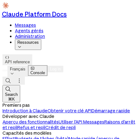
Claude Platform Docs
Messages
Agents gérés
Administration
Ressources


API reference

Français
Log in
Console




Search
⌘K
Premiers pas
Introduction à Claude
Obtenir votre clé API
Démarrage rapide
Développer avec Claude
Aperçu des fonctionnalités
Utiliser l'API Messages
Raisons d'arrêt
et repli
Refus et repli
Crédit de repli
Capacités des modèles
Effort
Budgets de tâches (bêta)
Mode rapide (aperçu de