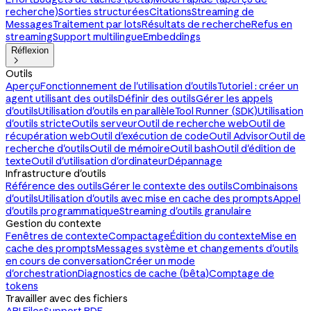
recherche)
Sorties structurées
Citations
Streaming de
Messages
Traitement par lots
Résultats de recherche
Refus en
streaming
Support multilingue
Embeddings
Réflexion

Outils
Aperçu
Fonctionnement de l'utilisation d'outils
Tutoriel : créer un
agent utilisant des outils
Définir des outils
Gérer les appels
d'outils
Utilisation d'outils en parallèle
Tool Runner (SDK)
Utilisation
d'outils stricte
Outils serveur
Outil de recherche web
Outil de
récupération web
Outil d'exécution de code
Outil Advisor
Outil de
recherche d'outils
Outil de mémoire
Outil bash
Outil d'édition de
texte
Outil d'utilisation d'ordinateur
Dépannage
Infrastructure d'outils
Référence des outils
Gérer le contexte des outils
Combinaisons
d'outils
Utilisation d'outils avec mise en cache des prompts
Appel
d'outils programmatique
Streaming d'outils granulaire
Gestion du contexte
Fenêtres de contexte
Compactage
Édition du contexte
Mise en
cache des prompts
Messages système et changements d'outils
en cours de conversation
Créer un mode
d'orchestration
Diagnostics de cache (bêta)
Comptage de
tokens
Travailler avec des fichiers