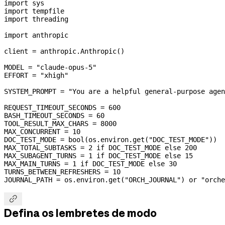
import
 sys
import
 tempfile
import
 threading
import
 anthropic
client 
=
 anthropic.Anthropic()
MODEL
 =
 "claude-opus-5"
EFFORT
 =
 "xhigh"
SYSTEM_PROMPT
 =
 "You are a helpful general-purpose agen
REQUEST_TIMEOUT_SECONDS
 =
 600
BASH_TIMEOUT_SECONDS
 =
 60
TOOL_RESULT_MAX_CHARS
 =
 8000
MAX_CONCURRENT
 =
 10
DOC_TEST_MODE
 =
 bool
(os.environ.get(
"DOC_TEST_MODE"
))
MAX_TOTAL_SUBTASKS
 =
 2
 if
 DOC_TEST_MODE
 else
 200
MAX_SUBAGENT_TURNS
 =
 1
 if
 DOC_TEST_MODE
 else
 15
MAX_MAIN_TURNS
 =
 1
 if
 DOC_TEST_MODE
 else
 30
TURNS_BETWEEN_REFRESHERS
 =
 10
JOURNAL_PATH
 =
 os.environ.get(
"ORCH_JOURNAL"
) 
or
 "orche

Defina os lembretes de modo