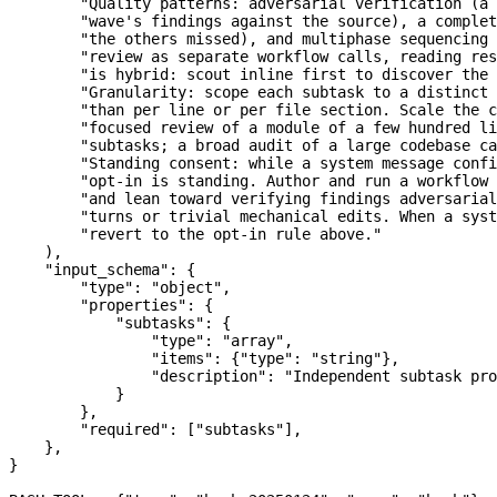
        "Quality patterns: adversarial verification (a 
        "wave's findings against the source), a complet
        "the others missed), and multiphase sequencing 
        "review as separate workflow calls, reading res
        "is hybrid: scout inline first to discover the 
        "Granularity: scope each subtask to a distinct 
        "than per line or per file section. Scale the c
        "focused review of a module of a few hundred li
        "subtasks; a broad audit of a large codebase ca
        "Standing consent: while a system message confi
        "opt-in is standing. Author and run a workflow 
        "and lean toward verifying findings adversarial
        "turns or trivial mechanical edits. When a sys
        "revert to the opt-in rule above."
    ),
    "input_schema"
: {
        "type"
: 
"object"
,
        "properties"
: {
            "subtasks"
: {
                "type"
: 
"array"
,
                "items"
: {
"type"
: 
"string"
},
                "description"
: 
"Independent subtask pro
            }
        },
        "required"
: [
"subtasks"
],
    },
}