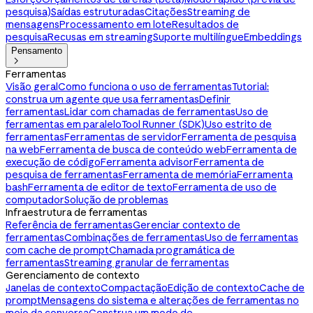
pesquisa)
Saídas estruturadas
Citações
Streaming de
mensagens
Processamento em lote
Resultados de
pesquisa
Recusas em streaming
Suporte multilíngue
Embeddings
Pensamento

Ferramentas
Visão geral
Como funciona o uso de ferramentas
Tutorial:
construa um agente que usa ferramentas
Definir
ferramentas
Lidar com chamadas de ferramentas
Uso de
ferramentas em paralelo
Tool Runner (SDK)
Uso estrito de
ferramentas
Ferramentas de servidor
Ferramenta de pesquisa
na web
Ferramenta de busca de conteúdo web
Ferramenta de
execução de código
Ferramenta advisor
Ferramenta de
pesquisa de ferramentas
Ferramenta de memória
Ferramenta
bash
Ferramenta de editor de texto
Ferramenta de uso de
computador
Solução de problemas
Infraestrutura de ferramentas
Referência de ferramentas
Gerenciar contexto de
ferramentas
Combinações de ferramentas
Uso de ferramentas
com cache de prompt
Chamada programática de
ferramentas
Streaming granular de ferramentas
Gerenciamento de contexto
Janelas de contexto
Compactação
Edição de contexto
Cache de
prompt
Mensagens do sistema e alterações de ferramentas no