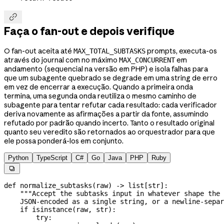

Faça o fan-out e depois verifique
O fan-out aceita até
prompts, executa-os
MAX_TOTAL_SUBTASKS
através do journal com no máximo
em
MAX_CONCURRENT
andamento (sequencial na versão em PHP) e isola falhas para
que um subagente quebrado se degrade em uma string de erro
em vez de encerrar a execução. Quando a primeira onda
termina, uma segunda onda reutiliza o mesmo caminho de
subagente para tentar refutar cada resultado: cada verificador
deriva novamente as afirmações a partir da fonte, assumindo
refutado por padrão quando incerto. Tanto o resultado original
quanto seu veredito são retornados ao orquestrador para que
ele possa ponderá-los em conjunto.
Python
TypeScript
C#
Go
Java
PHP
Ruby

def
 normalize_subtasks
(
raw
) -> list[
str
]:
    """Accept the subtasks input in whatever shape the 
    JSON-encoded as a single string, or a newline-separ
    if
 isinstance
(raw, 
str
):
        try
: