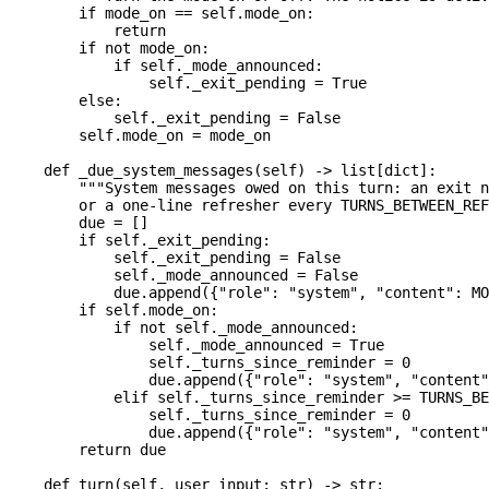
        if
 mode_on 
==
 self
.mode_on:
            return
        if
 not
 mode_on:
            if
 self
._mode_announced:
                self
._exit_pending 
=
 True
        else
:
            self
._exit_pending 
=
 False
        self
.mode_on 
=
 mode_on
    def
 _due_system_messages
(
self
) -> list[
dict
]:
        """System messages owed on this turn: an exit n
        or a one-line refresher every TURNS_BETWEEN_REF
        due 
=
 []
        if
 self
._exit_pending:
            self
._exit_pending 
=
 False
            self
._mode_announced 
=
 False
            due.append({
"role"
: 
"system"
, 
"content"
: 
MO
        if
 self
.mode_on:
            if
 not
 self
._mode_announced:
                self
._mode_announced 
=
 True
                self
._turns_since_reminder 
=
 0
                due.append({
"role"
: 
"system"
, 
"content"
            elif
 self
._turns_since_reminder 
>=
 TURNS_BE
                self
._turns_since_reminder 
=
 0
                due.append({
"role"
: 
"system"
, 
"content"
        return
 due
    def
 turn
(
self
, 
user_input
: 
str
) -> 
str
: