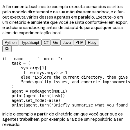
A ferramenta bash neste exemplo executa comandos escritos
pelo modelo diretamente na sua máquina sem sandbox, e o fan-
out executa vários desses agentes em paralelo. Execute-o em
um diretório e ambiente que você se sinta confortável em expor,
e adicione sandboxing antes de adaptá-lo para qualquer coisa
além de experimentação local.
Python
TypeScript
C#
Go
Java
PHP
Ruby

if
 __name__
 ==
 "__main__"
:
    task 
=
 (
        sys.argv[
1
]
        if
 len
(sys.argv) 
>
 1
        else
 "Explore the current directory, then give 
        "code-quality issues, and concrete improvements
    )
    agent 
=
 ModeAgent(
MODEL
)
    print
(agent.turn(task))
    agent.set_mode(
False
)
    print
(agent.turn(
"Briefly summarize what you found 
Inicie o exemplo a partir do diretório em que você quer que os
agentes trabalhem, por exemplo a raiz de um repositório a ser
revisado: