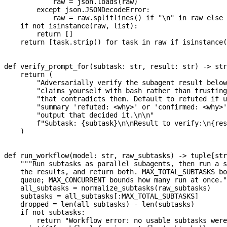
            raw 
=
 json.loads(raw)
        except
 json.JSONDecodeError:
            raw 
=
 raw.splitlines() 
if
 "
\n
"
 in
 raw 
else
 
    if
 not
 isinstance
(raw, 
list
):
        return
 []
    return
 [task.strip() 
for
 task 
in
 raw 
if
 isinstance
(
def
 verify_prompt_for
(
subtask
: 
str
, 
result
: 
str
) -> 
str
    return
 (
        "Adversarially verify the subagent result below
        "claims yourself with bash rather than trusting
        "that contradicts them. Default to refuted if u
        "summary 'refuted: <why>' or 'confirmed: <why>'
        "output that decided it.
\n\n
"
        f
"Subtask: 
{
subtask
}
\n\n
Result to verify:
\n
{
res
    )
def
 run_workflow
(
model
: 
str
, 
raw_subtasks
) -> tuple[
str
    """Run subtasks as parallel subagents, then run a s
    the results, and return both. MAX_TOTAL_SUBTASKS bo
    queue; MAX_CONCURRENT bounds how many run at once."
    all_subtasks 
=
 normalize_subtasks(raw_subtasks)
    subtasks 
=
 all_subtasks[:
MAX_TOTAL_SUBTASKS
]
    dropped 
=
 len
(all_subtasks) 
-
 len
(subtasks)
    if
 not
 subtasks:
        return
 "Workflow error: no usable subtasks were