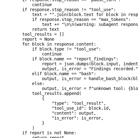
            continue
        if
 response.stop_reason 
!=
 "tool_use"
:
            text 
=
 ""
.join(block.text 
for
 block 
in
 resp
            if
 response.stop_reason 
==
 "max_tokens"
:
                text 
+=
 "
\n\n
(warning: subagent respons
            return
 text
        tool_results 
=
 []
        report 
=
 None
        for
 block 
in
 response.content:
            if
 block.type 
!=
 "tool_use"
:
                continue
            if
 block.name 
==
 "report_findings"
:
                report 
=
 json.dumps(block.input, 
indent
                output, is_error 
=
 "Findings recorded."
            elif
 block.name 
==
 "bash"
:
                output, is_error 
=
 handle_bash_block(bl
            else
:
                output, is_error 
=
 f
"unknown tool: 
{
blo
            tool_results.append(
                {
                    "type"
: 
"tool_result"
,
                    "tool_use_id"
: block.id,
                    "content"
: output,
                    "is_error"
: is_error,
                }
            )
        if
 report 
is
 not
 None
:
            return
 report