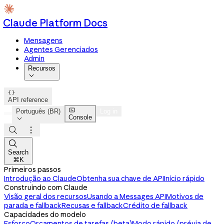
Claude Platform Docs
Mensagens
Agentes Gerenciados
Admin
Recursos


API reference

Português (BR)
Log in
Console




Search
⌘K
Primeiros passos
Introdução ao Claude
Obtenha sua chave de API
Início rápido
Construindo com Claude
Visão geral dos recursos
Usando a Messages API
Motivos de
parada e fallback
Recusas e fallback
Crédito de fallback
Capacidades do modelo
Esforço
Orçamentos de tarefas (beta)
Modo rápido (prévia de