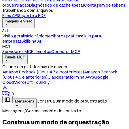
meio da conversa
Construa um modo de
orquestração
Diagnóstico de cache (beta)
Contagem de tokens
Trabalhando com arquivos
Files API
Suporte a PDF
Imagens e visão

Skills
Visão geral
Início rápido
Melhores práticas
Skills para
empresas
Skills na API
MCP
Servidores MCP remotos
Conector MCP
Túneis MCP

Claude em plataformas de nuvem
Amazon Bedrock (Opus 4.7 e posteriores)
Amazon Bedrock
(Opus 4.6 e anteriores)
Claude Platform na AWS
Google
Cloud
Microsoft Foundry

Log in

Construa um modo de orquestração
Mensagens

Mensagens
/
Gerenciamento de contexto
Construa um modo de orquestração