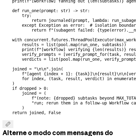
    print
(
f
"[workflow] fanning out 
{
len
(subtasks)
}
 agen
    def
 run_one
(
prompt
: 
str
) -> 
str
:
        try
:
            return
 journaled(prompt, 
lambda
: run_subage
        except
 Exception
 as
 error:  
# isolation boundar
            return
 f
"(subagent failed: 
{
type
(error).
__n
    with
 concurrent.futures.ThreadPoolExecutor(
max_work
        results 
=
 list
(pool.map(run_one, subtasks))
        print
(
f
"[workflow] verifying 
{
len
(results)
}
 res
        verify_prompts 
=
 [verify_prompt_for(task, resul
        verdicts 
=
 list
(pool.map(run_one, verify_prompt
    joined 
=
 "
\n\n
"
.join(
        f
"[agent 
{
index 
+
 1
}
: 
{
task
}
]
\n
{
result
}
\n\n
[ver
        for
 index, (task, result, verdict) 
in
 enumerate
    )
    if
 dropped 
>
 0
:
        joined 
=
 (
            f
"(note: 
{
dropped
}
 subtasks beyond MAX_TOTA
            "run; rerun them in a follow-up Workflow ca
        )
    return
 joined, 
False

Alterne o modo com mensagens do