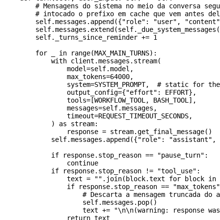
        # Mensagens do sistema no meio da conversa segu
        # intocado o prefixo em cache que vem antes del
        self
.messages.append({
"role"
: 
"user"
, 
"content"
        self
.messages.extend(
self
._due_system_messages(
        self
._turns_since_reminder 
+=
 1
        for
 _ 
in
 range
(
MAX_MAIN_TURNS
):
            with
 client.messages.stream(
                model
=
self
.model,
                max_tokens
=
64000
,
                system
=
SYSTEM_PROMPT
,  
# static for the
                output_config
=
{
"effort"
: 
EFFORT
},
                tools
=
[
WORKFLOW_TOOL
, 
BASH_TOOL
],
                messages
=
self
.messages,
                timeout
=
REQUEST_TIMEOUT_SECONDS
,
            ) 
as
 stream:
                response 
=
 stream.get_final_message()
            self
.messages.append({
"role"
: 
"assistant"
, 
            if
 response.stop_reason 
==
 "pause_turn"
:
                continue
            if
 response.stop_reason 
!=
 "tool_use"
:
                text 
=
 ""
.join(block.text 
for
 block 
in
 
                if
 response.stop_reason 
==
 "max_tokens"
                    # Descarta a mensagem truncada do a
                    self
.messages.pop()
                    text 
+=
 "
\n\n
(warning: response was
                return
 text