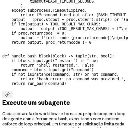
            timeout
=
BASH_TIMEOUT_SECONDS
,
        )
    except
 subprocess.TimeoutExpired:
        return
 f
"command timed out after 
{
BASH_TIMEOUT_
    output 
=
 (proc.stdout 
+
 proc.stderr).strip() 
or
 "(n
    if
 len
(output) 
>
 TOOL_RESULT_MAX_CHARS
:
        output 
=
 output[:
TOOL_RESULT_MAX_CHARS
] 
+
 f
"
\n
(
    if
 proc.returncode 
!=
 0
:
        output 
=
 f
"(exit code 
{
proc.returncode
}
)
\n
{
outp
    return
 output, proc.returncode 
!=
 0
def
 handle_bash_block
(
block
) -> tuple[
str
, 
bool
]:
    if
 block.input.get(
"restart"
) 
is
 True
:
        return
 "Shell restarted."
, 
False
    command 
=
 block.input.get(
"command"
)
    if
 not
 isinstance
(command, 
str
) 
or
 not
 command:
        return
 "bash error: no command was provided."
, 
    return
 run_bash(command)

Execute um subagente
Cada subtarefa do workflow se torna seu próprio pequeno loop
de agente com a ferramenta bash, executando com o mesmo
esforço do loop principal. Um timeout por solicitação limita cada