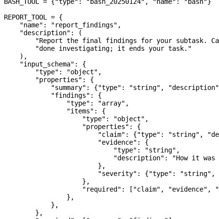
BASH_TOOL
 =
 {
"type"
: 
"bash_20250124"
, 
"name"
: 
"bash"
}
REPORT_TOOL
 =
 {
    "name"
: 
"report_findings"
,
    "description"
: (
        "Report the final findings for your subtask. Ca
        "done investigating; it ends your task."
    ),
    "input_schema"
: {
        "type"
: 
"object"
,
        "properties"
: {
            "summary"
: {
"type"
: 
"string"
, 
"description"
            "findings"
: {
                "type"
: 
"array"
,
                "items"
: {
                    "type"
: 
"object"
,
                    "properties"
: {
                        "claim"
: {
"type"
: 
"string"
, 
"de
                        "evidence"
: {
                            "type"
: 
"string"
,
                            "description"
: 
"How it was 
                        },
                        "severity"
: {
"type"
: 
"string"
, 
                    },
                    "required"
: [
"claim"
, 
"evidence"
, 
"
                },
            },
        },