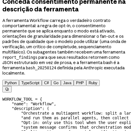
Conceda consentimento permanente na
descrição da ferramenta
A ferramenta Workflow carrega o verdadeiro contrato
comportamental: a regra de opt-in, o consentimento
permanente que se aplica enquanto o modo está ativado,
orientações de granularidade para dimensionar o fan-out e os
padrões de qualidade que o modelo pode utilizar (uma onda de
verificação, um crítico de completude, sequenciamento
multifásico). Os subagentes também recebem uma ferramenta
para que seus resultados retornem como
report_findings
JSON estruturado em vez de prosa, e a ferramenta bash é a
ferramenta
definida pela Anthropic executada
bash_20250124
localmente.
Python
TypeScript
C#
Go
Java
PHP
Ruby

WORKFLOW_TOOL
 =
 {
    "name"
: 
"Workflow"
,
    "description"
: (
        "Orchestrate a multiagent workflow: split a lar
        "and run them as parallel agents, then collect 
        "Opt-in: only use this tool when the user expli
        "system message confirms that orchestration mod