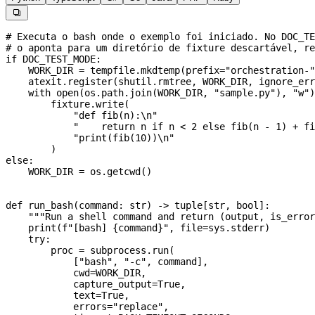

# Executa o bash onde o exemplo foi iniciado. No DOC_T
# o aponta para um diretório de fixture descartável, re
if
 DOC_TEST_MODE
:
    WORK_DIR
 =
 tempfile.mkdtemp(
prefix
=
"orchestration-"
    atexit.register(shutil.rmtree, 
WORK_DIR
, 
ignore_err
    with
 open
(os.path.join(
WORK_DIR
, 
"sample.py"
), 
"w"
)
        fixture.write(
            "def fib(n):
\n
"
            "    return n if n < 2 else fib(n - 1) + fi
            "print(fib(10))
\n
"
        )
else
:
    WORK_DIR
 =
 os.getcwd()
def
 run_bash
(
command
: 
str
) -> tuple[
str
, 
bool
]:
    """Run a shell command and return (output, is_error
    print
(
f
"[bash] 
{
command
}
"
, 
file
=
sys.stderr)
    try
:
        proc 
=
 subprocess.run(
            [
"bash"
, 
"-c"
, command],
            cwd
=
WORK_DIR
,
            capture_output
=
True
,
            text
=
True
,
            errors
=
"replace"
,