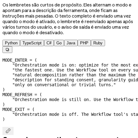
Os lembretes são curtos de propósito. Eles alternam o modo e
apontam para a descrição da ferramenta, onde ficam as
instruções mais pesadas. O texto completo é enviado uma vez
quando o modo é ativado, o lembrete é reenviado apenas após
vários turnos do usuário, e o aviso de saída é enviado uma vez
quando o modo é desativado.
Python
TypeScript
C#
Go
Java
PHP
Ruby

MODE_ENTER
 =
 (
    "Orchestration mode is on: optimize for the most ex
    "the fastest one. Use the Workflow tool on every su
    "natural decomposition rather than the maximum the 
    "description for standing consent, granularity guid
    "only on conversational or trivial turns."
)
MODE_REFRESH
 =
 (
    "Orchestration mode is still on. Use the Workflow t
)
MODE_EXIT
 =
 (
    "Orchestration mode is off. The Workflow tool's sta
)
