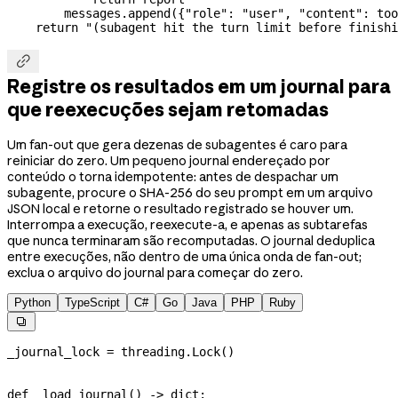
        messages.append({
"role"
: 
"user"
, 
"content"
: too
    return
 "(subagent hit the turn limit before finishi

Registre os resultados em um journal para
que reexecuções sejam retomadas
Um fan-out que gera dezenas de subagentes é caro para
reiniciar do zero. Um pequeno journal endereçado por
conteúdo o torna idempotente: antes de despachar um
subagente, procure o SHA-256 do seu prompt em um arquivo
JSON local e retorne o resultado registrado se houver um.
Interrompa a execução, reexecute-a, e apenas as subtarefas
que nunca terminaram são recomputadas. O journal deduplica
entre execuções, não dentro de uma única onda de fan-out;
exclua o arquivo do journal para começar do zero.
Python
TypeScript
C#
Go
Java
PHP
Ruby

_journal_lock 
=
 threading.Lock()
def
 _load_journal
() -> 
dict
: