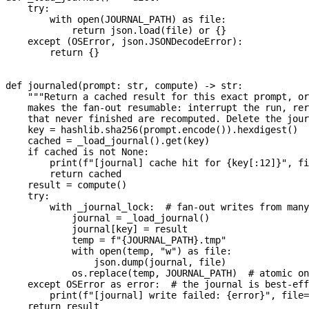
    try
:
        with
 open
(
JOURNAL_PATH
) 
as
 file
:
            return
 json.load(
file
) 
or
 {}
    except
 (
OSError
, json.JSONDecodeError):
        return
 {}
def
 journaled
(
prompt
: 
str
, 
compute
) -> 
str
:
    """Return a cached result for this exact prompt, or
    makes the fan-out resumable: interrupt the run, rer
    that never finished are recomputed. Delete the jour
    key 
=
 hashlib.sha256(prompt.encode()).hexdigest()
    cached 
=
 _load_journal().get(key)
    if
 cached 
is
 not
 None
:
        print
(
f
"[journal] cache hit for 
{
key[:
12
]
}
"
, 
fi
        return
 cached
    result 
=
 compute()
    try
:
        with
 _journal_lock:  
# fan-out writes from many
            journal 
=
 _load_journal()
            journal[key] 
=
 result
            temp 
=
 f
"
{
JOURNAL_PATH
}
.tmp"
            with
 open
(temp, 
"w"
) 
as
 file
:
                json.dump(journal, 
file
)
            os.replace(temp, 
JOURNAL_PATH
)  
# atomic on
    except
 OSError
 as
 error:  
# the journal is best-eff
        print
(
f
"[journal] write failed: 
{
error
}
"
, 
file
=
    return
 result