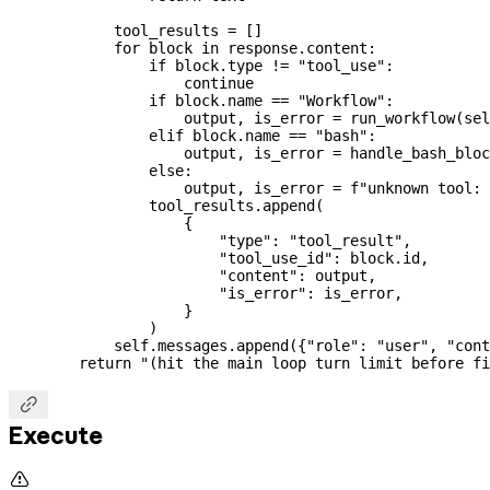
            tool_results 
=
 []
            for
 block 
in
 response.content:
                if
 block.type 
!=
 "tool_use"
:
                    continue
                if
 block.name 
==
 "Workflow"
:
                    output, is_error 
=
 run_workflow(
sel
                elif
 block.name 
==
 "bash"
:
                    output, is_error 
=
 handle_bash_bloc
                else
:
                    output, is_error 
=
 f
"unknown tool: 
                tool_results.append(
                    {
                        "type"
: 
"tool_result"
,
                        "tool_use_id"
: block.id,
                        "content"
: output,
                        "is_error"
: is_error,
                    }
                )
            self
.messages.append({
"role"
: 
"user"
, 
"cont
        return
 "(hit the main loop turn limit before fi

Execute
