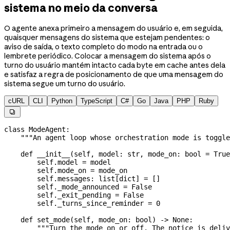
sistema no meio da conversa
O agente anexa primeiro a mensagem do usuário e, em seguida,
quaisquer mensagens do sistema que estejam pendentes: o
aviso de saída, o texto completo do modo na entrada ou o
lembrete periódico. Colocar a mensagem do sistema após o
turno do usuário mantém intacto cada byte em cache antes dela
e satisfaz a regra de posicionamento de que uma mensagem do
sistema segue um turno do usuário.
cURL
CLI
Python
TypeScript
C#
Go
Java
PHP
Ruby

class
 ModeAgent
:
    """An agent loop whose orchestration mode is toggl
    def
 __init__
(
self
, 
model
: 
str
, 
mode_on
: 
bool
 =
 True
        self
.model 
=
 model
        self
.mode_on 
=
 mode_on
        self
.messages: list[
dict
] 
=
 []
        self
._mode_announced 
=
 False
        self
._exit_pending 
=
 False
        self
._turns_since_reminder 
=
 0
    def
 set_mode
(
self
, 
mode_on
: 
bool
) -> 
None
:
        """Turn the mode on or off. The notice is deliv