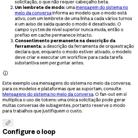
solicitação, o que não requer cabeçalho beta.
Um lembrete de modo:
uma
mensagem do sistema no
meio da conversa
informa ao modelo que o modo está
ativo, com um lembrete de uma linha a cada vários turnos
e um aviso de saída quando o modo é desativado. O
campo
de nível superior nunca muda, então o
system
prefixo em cache permanece intacto.
Consentimento permanente na descrição da
ferramenta:
a descrição da ferramenta de orquestração
declara que, enquanto o modo estiver ativado, o modelo
deve criar e executar um workflow para cada tarefa
substantiva sem perguntar antes.

Este exemplo usa mensagens do sistema no meio da conversa;
para os modelos e plataformas que as suportam, consulte
Mensagens do sistema no meio da conversa
. O fan-out em si
multiplica o uso de tokens: uma única solicitação pode gerar
muitas conversas de subagentes, portanto reserve o modo
para trabalhos que justifiquem o custo.

Configure o loop