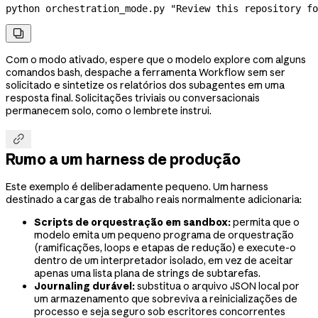
python
 orchestration_mode.py
 "Review this repository fo

Com o modo ativado, espere que o modelo explore com alguns
comandos bash, despache a ferramenta Workflow sem ser
solicitado e sintetize os relatórios dos subagentes em uma
resposta final. Solicitações triviais ou conversacionais
permanecem solo, como o lembrete instrui.

Rumo a um harness de produção
Este exemplo é deliberadamente pequeno. Um harness
destinado a cargas de trabalho reais normalmente adicionaria:
Scripts de orquestração em sandbox:
permita que o
modelo emita um pequeno programa de orquestração
(ramificações, loops e etapas de redução) e execute-o
dentro de um interpretador isolado, em vez de aceitar
apenas uma lista plana de strings de subtarefas.
Journaling durável:
substitua o arquivo JSON local por
um armazenamento que sobreviva a reinicializações de
processo e seja seguro sob escritores concorrentes