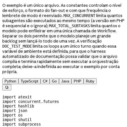
O exemplo é um único arquivo. As constantes controlam o nível
de esforço, o formato do fan-out e com que frequência o
lembrete de modo é reenviado.
limita quantos
MAX_CONCURRENT
subagentes são executados ao mesmo tempo (a versão em PHP
é sequencial e o ignora);
limita quantos o
MAX_TOTAL_SUBTASKS
modelo pode enfileirar em uma única chamada de Workflow.
Separar os dois permite que o modelo planeje um grande
backlog sem lançá-lo todo de uma vez. A verificação
limita os loops a um único turno quando essa
DOC_TEST_MODE
variável de ambiente está definida, para que o harness
automatizado de documentação possa validar que o arquivo
compila e termina rapidamente sem executar a orquestração
completa; deixe-a indefinida ao executar o exemplo por conta
própria.
Python
TypeScript
C#
Go
Java
PHP
Ruby

import
 atexit
import
 concurrent.futures
import
 hashlib
import
 json
import
 os
import
 shutil
import
 subprocess