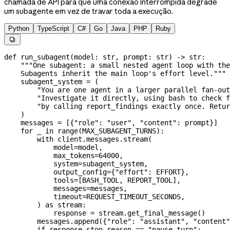
chamada de API para que uma conexão interrompida degrade
um subagente em vez de travar toda a execução.
Python
TypeScript
C#
Go
Java
PHP
Ruby

def
 run_subagent
(
model
: 
str
, 
prompt
: 
str
) -> 
str
:
    """One subagent: a small nested agent loop with the
    Subagents inherit the main loop's effort level."""
    subagent_system 
=
 (
        "You are one agent in a larger parallel fan-out
        "Investigate it directly, using bash to check f
        "by calling report_findings exactly once. Retur
    )
    messages 
=
 [{
"role"
: 
"user"
, 
"content"
: prompt}]
    for
 _ 
in
 range
(
MAX_SUBAGENT_TURNS
):
        with
 client.messages.stream(
            model
=
model,
            max_tokens
=
64000
,
            system
=
subagent_system,
            output_config
=
{
"effort"
: 
EFFORT
},
            tools
=
[
BASH_TOOL
, 
REPORT_TOOL
],
            messages
=
messages,
            timeout
=
REQUEST_TIMEOUT_SECONDS
,
        ) 
as
 stream:
            response 
=
 stream.get_final_message()
        messages.append({
"role"
: 
"assistant"
, 
"content"
        if
 response.stop_reason 
==
 "pause_turn"
: