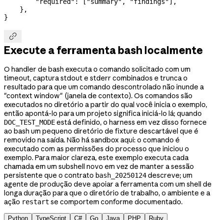
        "required"
: [
"summary"
, 
"findings"
],
    },
}

Execute a ferramenta bash localmente
O handler de bash executa o comando solicitado com um
timeout, captura stdout e stderr combinados e trunca o
resultado para que um comando descontrolado não inunde a
"context window" (janela de contexto). Os comandos são
executados no diretório a partir do qual você inicia o exemplo,
então apontá-lo para um projeto significa iniciá-lo lá; quando
está definido, o harness em vez disso fornece
DOC_TEST_MODE
ao bash um pequeno diretório de fixture descartável que é
removido na saída. Não há sandbox aqui: o comando é
executado com as permissões do processo que iniciou o
exemplo. Para maior clareza, este exemplo executa cada
chamada em um subshell novo em vez de manter a sessão
persistente que o contrato
descreve; um
bash_20250124
agente de produção deve apoiar a ferramenta com um shell de
longa duração para que o diretório de trabalho, o ambiente e a
ação
se comportem conforme documentado.
restart
Python
TypeScript
C#
Go
Java
PHP
Ruby