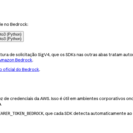
de no Bedrock:
to3 (Python)
to3 (Python)
tura de solicitação SigV4, que os SDKs nas outras abas tratam a
Amazon Bedrock
.
 oficial do Bedrock
.
 de credenciais da AWS. Isso é útil em ambientes corporativos o
.
, que cada SDK detecta automaticamente ao r
EARER_TOKEN_BEDROCK