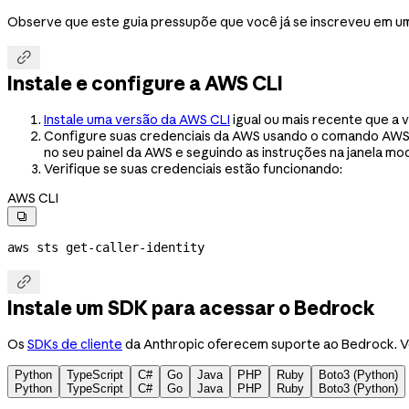
Observe que este guia pressupõe que você já se inscreveu em 

Instale e configure a AWS CLI
Instale uma versão da AWS CLI
igual ou mais recente que a 
Configure suas credenciais da AWS usando o comando AWS
no seu painel da AWS e seguindo as instruções na janela mod
Verifique se suas credenciais estão funcionando:
AWS CLI

aws
 sts
 get-caller-identity

Instale um SDK para acessar o Bedrock
Os
SDKs de cliente
da Anthropic oferecem suporte ao Bedrock.
Python
TypeScript
C#
Go
Java
PHP
Ruby
Boto3 (Python)
Python
TypeScript
C#
Go
Java
PHP
Ruby
Boto3 (Python)