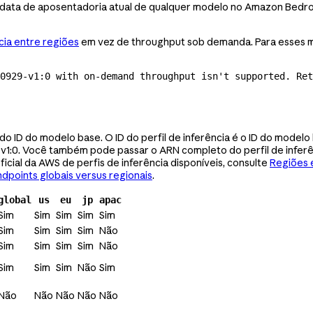
a data de aposentadoria atual de qualquer modelo no Amazon Bedro
cia entre regiões
em vez de throughput sob demanda. Para esses mo
0929-v1:0 with 
on-demand
 throughput isn't supported. Ret
 do ID do modelo base. O ID do perfil de inferência é o ID do mode
v1:0
. Você também pode passar o ARN completo do perfil de inferê
a oficial da AWS de perfis de inferência disponíveis, consulte
Regiões 
ndpoints globais versus regionais
.
global
us
eu
jp
apac
Sim
Sim
Sim
Sim
Sim
Sim
Sim
Sim
Sim
Não
Sim
Sim
Sim
Sim
Não
Sim
Sim
Sim
Não
Sim
Não
Não
Não
Não
Não