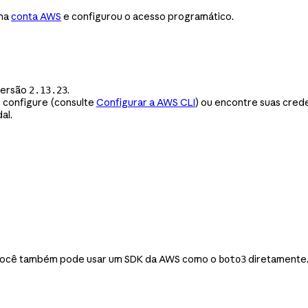
uma
conta AWS
e configurou o acesso programático.
versão
.
2.13.23
 configure (consulte
Configurar a AWS CLI
) ou encontre suas cre
al.
 Você também pode usar um SDK da AWS como o
diretamente
boto3