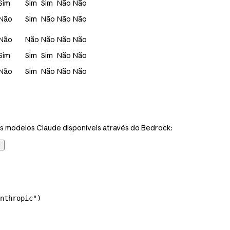
Sim
Sim
Sim
Não
Não
Não
Sim
Não
Não
Não
Não
Não
Não
Não
Não
Sim
Sim
Sim
Não
Não
Não
Sim
Não
Não
Não
os modelos Claude disponíveis através do Bedrock:
y
nthropic"
)