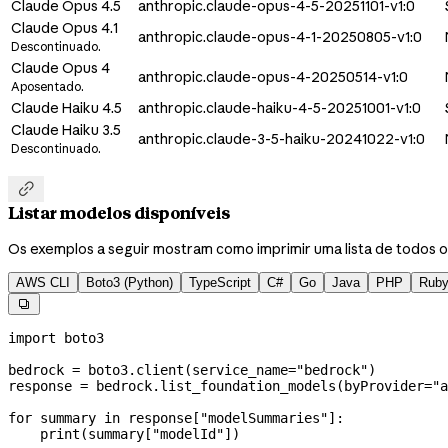
Claude Opus 4.5
anthropic.claude-opus-4-5-20251101-v1:0
Claude Opus 4.1
anthropic.claude-opus-4-1-20250805-v1:0
Descontinuado.
Claude Opus 4
anthropic.claude-opus-4-20250514-v1:0
Aposentado.
Claude Haiku 4.5
anthropic.claude-haiku-4-5-20251001-v1:0
Claude Haiku 3.5
anthropic.claude-3-5-haiku-20241022-v1:0
Descontinuado.

Listar modelos disponíveis
Os exemplos a seguir mostram como imprimir uma lista de todos 
AWS CLI
Boto3 (Python)
TypeScript
C#
Go
Java
PHP
Rub

import
 boto3
bedrock 
=
 boto3.client(
service_name
=
"bedrock"
)
response 
=
 bedrock.list_foundation_models(
byProvider
=
"a
for
 summary 
in
 response[
"modelSummaries"
]:
    print
(summary[
"modelId"
])