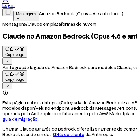
Log in

Amazon Bedrock (Opus 4.6 e anteriores)
Mensagens

Mensagens
/
Claude em plataformas de nuvem
Claude no Amazon Bedrock (Opus 4.6 e ant
Copy page

A integração legada do Amazon Bedrock para modelos Claude, us
Copy page


Esta página cobre a integração legada do Amazon Bedrock: as AP
modelos disponíveis no endpoint Bedrock da Messages API, cons
operada pela Anthropic com faturamento pelo AWS Marketplace e
guia de migração
.
Chamar Claude através do Bedrock difere ligeiramente de como v
Bedrock usando um dos
SDKs de cliente
da Anthropic.