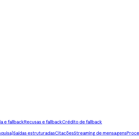
a e fallback
Recusas e fallback
Crédito de fallback
squisa)
Saídas estruturadas
Citações
Streaming de mensagens
Proce