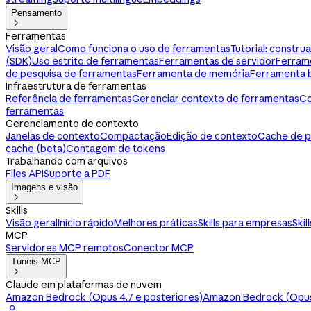
Pensamento

Ferramentas
Visão geral
Como funciona o uso de ferramentas
Tutorial: constr
(SDK)
Uso estrito de ferramentas
Ferramentas de servidor
Ferram
de pesquisa de ferramentas
Ferramenta de memória
Ferramenta 
Infraestrutura de ferramentas
Referência de ferramentas
Gerenciar contexto de ferramentas
Co
ferramentas
Gerenciamento de contexto
Janelas de contexto
Compactação
Edição de contexto
Cache de 
cache (beta)
Contagem de tokens
Trabalhando com arquivos
Files API
Suporte a PDF
Imagens e visão

Skills
Visão geral
Início rápido
Melhores práticas
Skills para empresas
Skil
MCP
Servidores MCP remotos
Conector MCP
Túneis MCP

Claude em plataformas de nuvem
Amazon Bedrock (Opus 4.7 e posteriores)
Amazon Bedrock (Opus 
