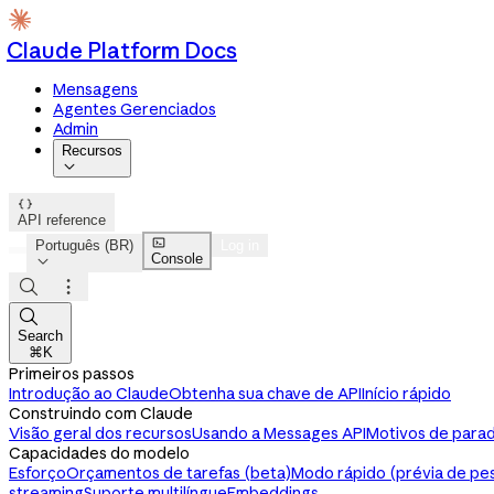
Claude Platform Docs
Mensagens
Agentes Gerenciados
Admin
Recursos


API reference

Português (BR)
Log in
Console




Search
⌘K
Primeiros passos
Introdução ao Claude
Obtenha sua chave de API
Início rápido
Construindo com Claude
Visão geral dos recursos
Usando a Messages API
Motivos de parad
Capacidades do modelo
Esforço
Orçamentos de tarefas (beta)
Modo rápido (prévia de pe
streaming
Suporte multilíngue
Embeddings