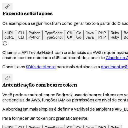

Fazendo solicitações
Os exemplos a seguir mostram como gerar texto a partir do Clau
cURL
CLI
Python
TypeScript
C#
Go
Java
PHP
Ruby
Bo
cURL
CLI
Python
TypeScript
C#
Go
Java
PHP
Ruby
Bo

Chamar a API
com credenciais da AWS requer assina
InvokeModel
chamar com um comando cURL autocontido, consulte
Claude no 
Consulte os
SDKs de cliente
para mais detalhes, e a
documentação

Autenticação com bearer token
Você pode se autenticar no Bedrock usando bearer tokens em vez
credenciais da AWS, funções IAM ou permissões em nível de conta
A abordagem mais simples é definir a variável de ambiente
AWS_B
Para fornecer um token programaticamente:
cURL
CLI
Python
TypeScript
C#
Go
Java
PHP
Ruby