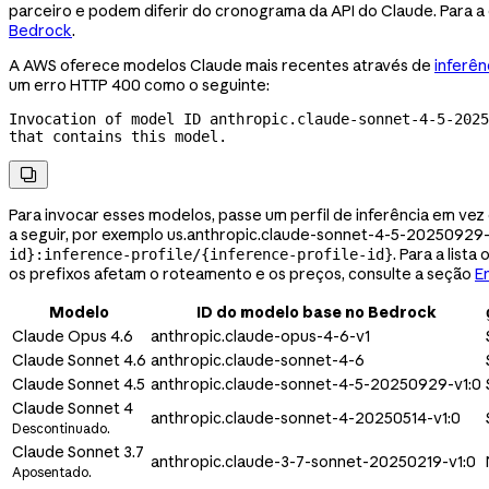
parceiro e podem diferir do cronograma da API do Claude. Para 
Bedrock
.
A AWS oferece modelos Claude mais recentes através de
inferên
um erro HTTP 400 como o seguinte:
Invocation of model ID anthropic.claude-sonnet-4-5-2025
that contains this model.

Para invocar esses modelos, passe um perfil de inferência em vez
a seguir, por exemplo
us.anthropic.claude-sonnet-4-5-20250929-
. Para a list
id}:inference-profile/{inference-profile-id}
os prefixos afetam o roteamento e os preços, consulte a seção
E
Modelo
ID do modelo base no Bedrock
Claude Opus 4.6
anthropic.claude-opus-4-6-v1
Claude Sonnet 4.6
anthropic.claude-sonnet-4-6
Claude Sonnet 4.5
anthropic.claude-sonnet-4-5-20250929-v1:0
Claude Sonnet 4
anthropic.claude-sonnet-4-20250514-v1:0
Descontinuado.
Claude Sonnet 3.7
anthropic.claude-3-7-sonnet-20250219-v1:0
Aposentado.