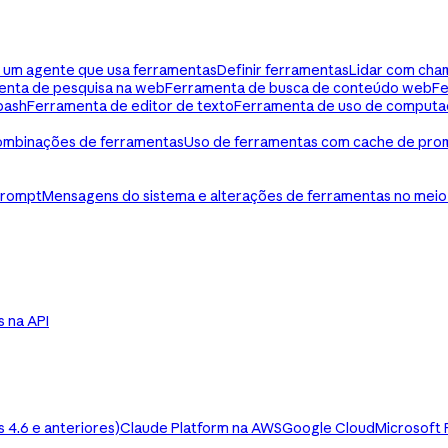
ua um agente que usa ferramentas
Definir ferramentas
Lidar com cha
enta de pesquisa na web
Ferramenta de busca de conteúdo web
Fe
bash
Ferramenta de editor de texto
Ferramenta de uso de computa
mbinações de ferramentas
Uso de ferramentas com cache de pro
prompt
Mensagens do sistema e alterações de ferramentas no meio
ls na API
4.6 e anteriores)
Claude Platform na AWS
Google Cloud
Microsoft