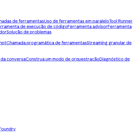
madas de ferramentas
Uso de ferramentas em paralelo
Tool Runner
rramenta de execução de código
Ferramenta advisor
Ferramenta
dor
Solução de problemas
mpt
Chamada programática de ferramentas
Streaming granular de
 da conversa
Construa um modo de orquestração
Diagnóstico de
 Foundry