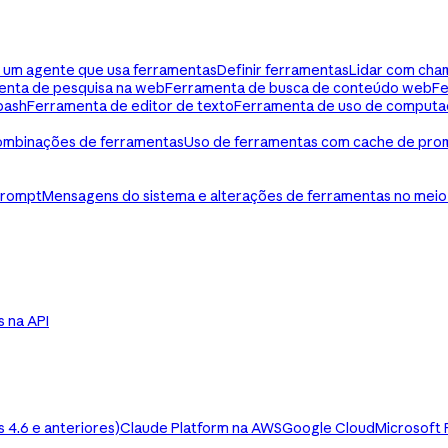
ua um agente que usa ferramentas
Definir ferramentas
Lidar com cha
enta de pesquisa na web
Ferramenta de busca de conteúdo web
Fe
bash
Ferramenta de editor de texto
Ferramenta de uso de computa
mbinações de ferramentas
Uso de ferramentas com cache de pro
prompt
Mensagens do sistema e alterações de ferramentas no meio
ls na API
4.6 e anteriores)
Claude Platform na AWS
Google Cloud
Microsoft