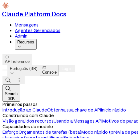
Claude Platform Docs
Mensagens
Agentes Gerenciados
Admin
Recursos


API reference

Português (BR)
Log in
Console




Search
⌘K
Primeiros passos
Introdução ao Claude
Obtenha sua chave de API
Início rápido
Construindo com Claude
Visão geral dos recursos
Usando a Messages API
Motivos de parad
Capacidades do modelo
Esforço
Orçamentos de tarefas (beta)
Modo rápido (prévia de pe
streaming
Suporte multilíngue
Embeddings