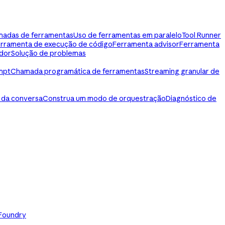
madas de ferramentas
Uso de ferramentas em paralelo
Tool Runner
rramenta de execução de código
Ferramenta advisor
Ferramenta
dor
Solução de problemas
mpt
Chamada programática de ferramentas
Streaming granular de
 da conversa
Construa um modo de orquestração
Diagnóstico de
 Foundry