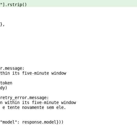
"
].rstrip()
},
r.message:
thin its five-minute window
token
dy)
retry_error.message:
n within its five-minute window
 e tente novamente sem ele.
"model"
: response.model}))