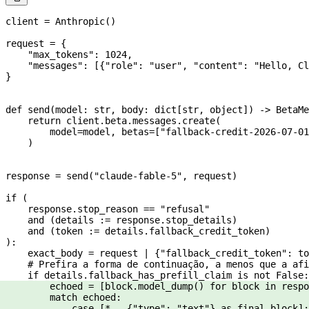
client 
=
 Anthropic()
request 
=
 {
    "max_tokens"
: 
1024
,
    "messages"
: [{
"role"
: 
"user"
, 
"content"
: 
"Hello, Cl
}
def
 send
(
model
: 
str
, 
body
: dict[
str
, 
object
]) -> BetaMe
    return
 client.beta.messages.create(
        model
=
model, 
betas
=
[
"fallback-credit-2026-07-01
    )
response 
=
 send(
"claude-fable-5"
, request)
if
 (
    response.stop_reason 
==
 "refusal"
    and
 (details 
:=
 response.stop_details)
    and
 (token 
:=
 details.fallback_credit_token)
):
    exact_body 
=
 request 
|
 {
"fallback_credit_token"
: to
    # Prefira a forma de continuação, a menos que a afi
    if
 details.fallback_has_prefill_claim 
is
 not
 False
:
        echoed 
=
 [block.model_dump() 
for
 block 
in
 respo
        match
 echoed:
            case
 [
*
_, {
"type"
: 
"text"
} 
as
 final_block]: