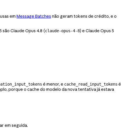
ecusas em
Message Batches
não geram tokens de crédito, e o
5 são Claude Opus 4.8 (
) e Claude Opus 5
claude-opus-4-8
é menor, e
é
eation_input_tokens
cache_read_input_tokens
mplo, porque o cache do modelo da nova tentativa já estava
tar em seguida.