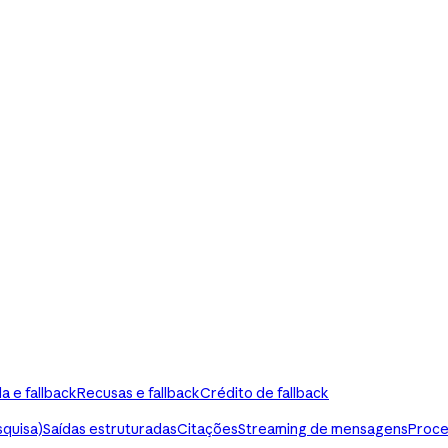
a e fallback
Recusas e fallback
Crédito de fallback
squisa)
Saídas estruturadas
Citações
Streaming de mensagens
Proce