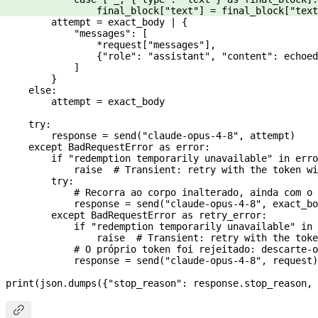
                final_block[
"text"
] 
=
 final_block[
"text
        attempt 
=
 exact_body 
|
 {
            "messages"
: [
                *
request[
"messages"
],
                {
"role"
: 
"assistant"
, 
"content"
: echoed
            ]
        }
    else
:
        attempt 
=
 exact_body
    try
:
        response 
=
 send(
"claude-opus-4-8"
, attempt)
    except
 BadRequestError 
as
 error:
        if
 "redemption temporarily unavailable"
 in
 erro
            raise
  # Transient: retry with the token wi
        try
:
            # Recorra ao corpo inalterado, ainda com o 
            response 
=
 send(
"claude-opus-4-8"
, exact_bo
        except
 BadRequestError 
as
 retry_error:
            if
 "redemption temporarily unavailable"
 in
 
                raise
  # Transient: retry with the toke
            # O próprio token foi rejeitado: descarte-o
            response 
=
 send(
"claude-opus-4-8"
, request)
print
(json.dumps({
"stop_reason"
: response.stop_reason, 
