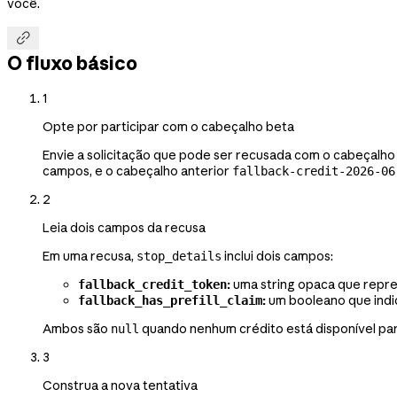
você.

O fluxo básico
1
Opte por participar com o cabeçalho beta
Envie a solicitação que pode ser recusada com o cabeçalh
campos, e o cabeçalho anterior
fallback-credit-2026-06
2
Leia dois campos da recusa
Em uma recusa,
inclui dois campos:
stop_details
:
uma string opaca que repre
fallback_credit_token
:
um booleano que indic
fallback_has_prefill_claim
Ambos são
quando nenhum crédito está disponível par
null
3
Construa a nova tentativa