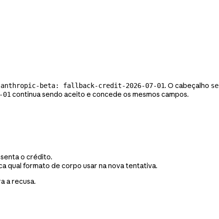
o
. O cabeçalho
anthropic-beta: fallback-credit-2026-07-01
se
continua sendo aceito e concede os mesmos campos.
-01
senta o crédito.
a qual formato de corpo usar na nova tentativa.
a a recusa.