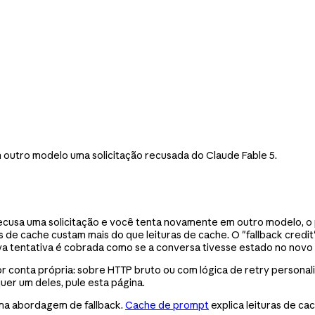
 outro modelo uma solicitação recusada do Claude Fable 5.
cusa uma solicitação e você tenta novamente em outro modelo, o p
e cache custam mais do que leituras de cache. O "fallback credit"
va tentativa é cobrada como se a conversa tivesse estado no novo 
or conta própria: sobre HTTP bruto ou com lógica de retry personal
uer um deles, pule esta página.
ma abordagem de fallback.
Cache de prompt
explica leituras de c