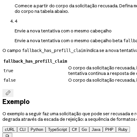
Comece a partir do corpo da solicitação recusada. Defina
m
do corpo na tabela abaixo.
4
Envie a nova tentativa com o mesmo cabeçalho
Envie a nova tentativa com o mesmo cabeçalho beta
fallb
O campo
indica se a nova tentati
fallback_has_prefill_claim
fallback_has_prefill_claim
O corpo da solicitação recusada,
true
tentativa continua a resposta de
O corpo da solicitação recusada, 
false

Exemplo
O exemplo a seguir faz uma solicitação que pode ser recusada e 
degrada através da escada de rejeição: a sequência de formatos
cURL
CLI
Python
TypeScript
C#
Go
Java
PHP
Ruby
