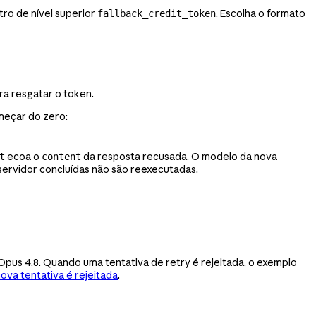
ro de nível superior
. Escolha o formato
fallback_credit_token
ra resgatar o token.
meçar do zero:
ecoa o
da resposta recusada. O modelo da nova
t
content
servidor concluídas não são reexecutadas.
Opus 4.8. Quando uma tentativa de retry é rejeitada, o exemplo
va tentativa é rejeitada
.