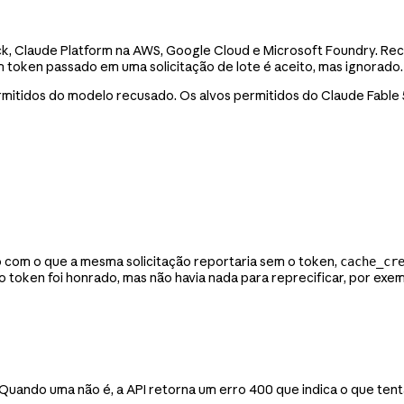
ck, Claude Platform na AWS, Google Cloud e Microsoft Foundry. R
um token passado em uma solicitação de lote é aceito, mas ignorado.
rmitidos do modelo recusado. Os alvos permitidos do Claude Fable 
 com o que a mesma solicitação reportaria sem o token,
cache_cr
 token foi honrado, mas não havia nada para reprecificar, por exe
. Quando uma não é, a API retorna um erro 400 que indica o que ten