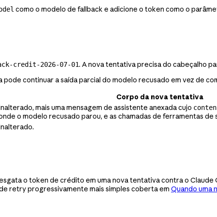
como o modelo de fallback e adicione o token como o parâmet
odel
. A nova tentativa precisa do cabeçalho pa
ack-credit-2026-07-01
va pode continuar a saída parcial do modelo recusado em vez de co
Corpo da nova tentativa
 inalterado, mais uma mensagem de assistente anexada cujo
conten
 onde o modelo recusado parou, e as chamadas de ferramentas de 
inalterado.
resgata o token de crédito em uma nova tentativa contra o Claude 
 de retry progressivamente mais simples coberta em
Quando uma no