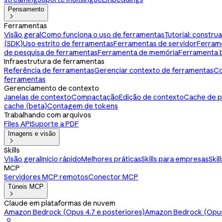
Pensamento

Ferramentas
Visão geral
Como funciona o uso de ferramentas
Tutorial: constr
(SDK)
Uso estrito de ferramentas
Ferramentas de servidor
Ferram
de pesquisa de ferramentas
Ferramenta de memória
Ferramenta 
Infraestrutura de ferramentas
Referência de ferramentas
Gerenciar contexto de ferramentas
Co
ferramentas
Gerenciamento de contexto
Janelas de contexto
Compactação
Edição de contexto
Cache de 
cache (beta)
Contagem de tokens
Trabalhando com arquivos
Files API
Suporte a PDF
Imagens e visão

Skills
Visão geral
Início rápido
Melhores práticas
Skills para empresas
Skil
MCP
Servidores MCP remotos
Conector MCP
Túneis MCP

Claude em plataformas de nuvem
Amazon Bedrock (Opus 4.7 e posteriores)
Amazon Bedrock (Opus 
