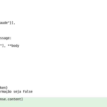
aude"
}],
ssage:
"
], 
**
body
ken}
rmação seja False
nse.content]