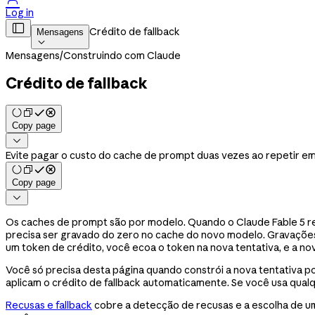
Log in

Crédito de fallback
Mensagens

Mensagens
/
Construindo com Claude
Crédito de fallback
Copy page

Evite pagar o custo do cache de prompt duas vezes ao repetir em
Copy page

Os caches de prompt são por modelo. Quando o Claude Fable 5 re
precisa ser gravado do zero no cache do novo modelo. Gravações d
um token de crédito, você ecoa o token na nova tentativa, e a no
Você só precisa desta página quando constrói a nova tentativa p
aplicam o crédito de fallback automaticamente. Se você usa qualq
Recusas e fallback
cobre a detecção de recusas e a escolha de u