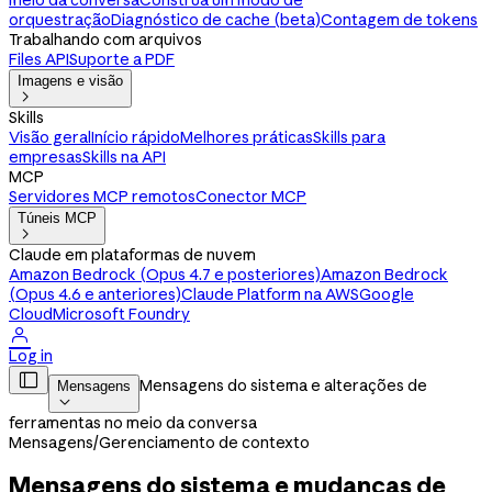
meio da conversa
Construa um modo de
orquestração
Diagnóstico de cache (beta)
Contagem de tokens
Trabalhando com arquivos
Files API
Suporte a PDF
Imagens e visão

Skills
Visão geral
Início rápido
Melhores práticas
Skills para
empresas
Skills na API
MCP
Servidores MCP remotos
Conector MCP
Túneis MCP

Claude em plataformas de nuvem
Amazon Bedrock (Opus 4.7 e posteriores)
Amazon Bedrock
(Opus 4.6 e anteriores)
Claude Platform na AWS
Google
Cloud
Microsoft Foundry

Log in

Mensagens do sistema e alterações de
Mensagens

ferramentas no meio da conversa
Mensagens
/
Gerenciamento de contexto
Mensagens do sistema e mudanças de