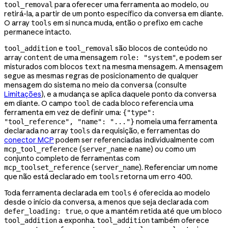
para oferecer uma ferramenta ao modelo, ou
tool_removal
retirá-la, a partir de um ponto específico da conversa em diante.
O array
em si nunca muda, então o prefixo em cache
tools
permanece intacto.
e
são blocos de conteúdo no
tool_addition
tool_removal
array
de uma mensagem
, e podem ser
content
role: "system"
misturados com blocos
na mesma mensagem. A mensagem
text
segue as mesmas regras de posicionamento de qualquer
mensagem do sistema no meio da conversa (consulte
Limitações
), e a mudança se aplica daquele ponto da conversa
em diante. O campo
de cada bloco referencia uma
tool
ferramenta em vez de definir uma:
{"type":
nomeia uma ferramenta
"tool_reference", "name": "..."}
declarada no array
da requisição, e ferramentas do
tools
conector MCP
podem ser referenciadas individualmente com
(
e
) ou como um
mcp_tool_reference
server_name
name
conjunto completo de ferramentas com
(
). Referenciar um nome
mcp_toolset_reference
server_name
que não está declarado em
retorna um erro 400.
tools
Toda ferramenta declarada em
é oferecida ao modelo
tools
desde o início da conversa, a menos que seja declarada com
, o que a mantém retida até que um bloco
defer_loading: true
a exponha.
também oferece
tool_addition
tool_addition