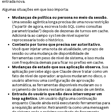
entrada nova.
Algumas situações em que isso importa:
Mudanças de política ou persona no meio da sessão.
Uma sessão agêntica longa precisa de uma nova restrição
("a partir de agora, escreva todo SQL como consultas
parametrizadas") depois de dezenas de turnos em cache.
Adicioná-la ao campo
de nível superior
system
reprocessaria todo o histórico.
Contexto por turno que precisa ser autoritativo.
Você quer injetar uma nota de atualidade, um prazo de
sessão ou uma mudança de disponibilidade de
ferramentas com peso de nível de sistema, e isso muda
com frequência demais para ficar no prefixo em cache.
Mudanças de estado que sua aplicação observa.
Sua
aplicação percebe algo que Claude deve tratar como um
fato de nível de operador: arquivos mudaram no disco, o
usuário alternou uma configuração de aprovação
automática, as ferramentas disponíveis mudaram ou o
orçamento de tokens restante caiu abaixo de um limite.
Entrada do usuário que não deve interromper um
loop agêntico.
Um usuário digita uma continuação
enquanto Claude ainda está executando ferramentas para
a requisição anterior. Retransmiti-la como uma mensagem
do sistema após o próximo resultado de ferramenta