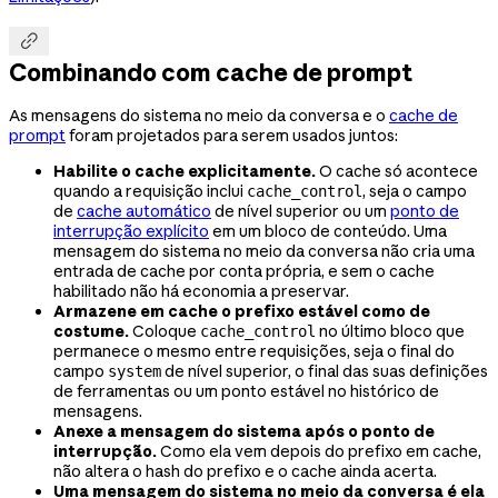

Combinando com cache de prompt
As mensagens do sistema no meio da conversa e o
cache de
prompt
foram projetados para serem usados juntos:
Habilite o cache explicitamente.
O cache só acontece
quando a requisição inclui
, seja o campo
cache_control
de
cache automático
de nível superior ou um
ponto de
interrupção explícito
em um bloco de conteúdo. Uma
mensagem do sistema no meio da conversa não cria uma
entrada de cache por conta própria, e sem o cache
habilitado não há economia a preservar.
Armazene em cache o prefixo estável como de
costume.
Coloque
no último bloco que
cache_control
permanece o mesmo entre requisições, seja o final do
campo
de nível superior, o final das suas definições
system
de ferramentas ou um ponto estável no histórico de
mensagens.
Anexe a mensagem do sistema após o ponto de
interrupção.
Como ela vem depois do prefixo em cache,
não altera o hash do prefixo e o cache ainda acerta.
Uma mensagem do sistema no meio da conversa é ela