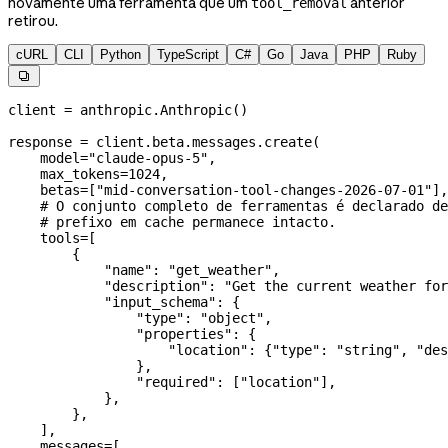
novamente uma ferramenta que um
anterior
tool_removal
retirou.
cURL
CLI
Python
TypeScript
C#
Go
Java
PHP
Ruby

client 
=
 anthropic.Anthropic()
response 
=
 client.beta.messages.create(
    model
=
"claude-opus-5"
,
    max_tokens
=
1024
,
    betas
=
[
"mid-conversation-tool-changes-2026-07-01"
],
    # O conjunto completo de ferramentas é declarado d
    # prefixo em cache permanece intacto.
    tools
=
[
        {
            "name"
: 
"get_weather"
,
            "description"
: 
"Get the current weather for
            "input_schema"
: {
                "type"
: 
"object"
,
                "properties"
: {
                    "location"
: {
"type"
: 
"string"
, 
"des
                },
                "required"
: [
"location"
],
            },
        },
    ],
    messages
=
[