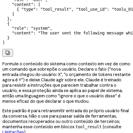
    "content"
: [
      { 
"type"
: 
"tool_result"
, 
"tool_use_id"
: 
"toolu_01
    ]
  },
  {
    "role"
: 
"system"
,
    "content"
: 
"The user sent the following message whi
  }
]

Formule o conteúdo do sistema como contexto em vez de como
um comando que sobrepõe o usuário. Declare o fato ("nova
entrada chegou do usuário: X", "o orçamento de tokens restante
agora é Y") e deixe Claude agir sobre ele. Claude é treinado
para resistir a instruções que parecem trabalhar contra o
usuário, e essa proteção ainda se aplica ao papel de sistema,
então uma linguagem como "ignore o que o usuário disse" é
menos eficaz do que declarar o que mudou.
Este padrão é para retransmitir entrada do próprio usuário final
da conversa. Não o use para passar saída de ferramentas,
documentos recuperados ou outro conteúdo de terceiros;
mantenha esse conteúdo em blocos
(consulte
tool_result
Limitações
).