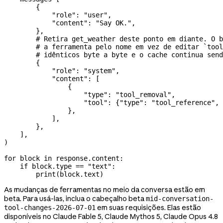
        {
            "role"
: 
"user"
,
            "content"
: 
"Say OK."
,
        },
        # Retira get_weather deste ponto em diante. O b
        # a ferramenta pelo nome em vez de editar `tool
        # idênticos byte a byte e o cache continua send
        {
            "role"
: 
"system"
,
            "content"
: [
                {
                    "type"
: 
"tool_removal"
,
                    "tool"
: {
"type"
: 
"tool_reference"
, 
                },
            ],
        },
    ],
)
for
 block 
in
 response.content:
    if
 block.type 
==
 "text"
:
        print
(block.text)
As mudanças de ferramentas no meio da conversa estão em
beta. Para usá-las, inclua o cabeçalho beta
mid-conversation-
em suas requisições. Elas estão
tool-changes-2026-07-01
disponíveis no Claude Fable 5, Claude Mythos 5, Claude Opus 4.8