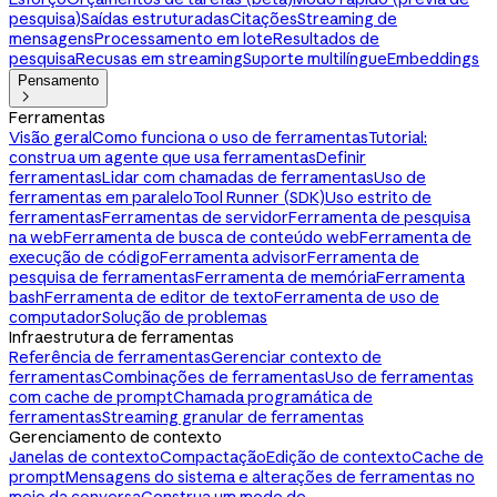
pesquisa)
Saídas estruturadas
Citações
Streaming de
mensagens
Processamento em lote
Resultados de
pesquisa
Recusas em streaming
Suporte multilíngue
Embeddings
Pensamento

Ferramentas
Visão geral
Como funciona o uso de ferramentas
Tutorial:
construa um agente que usa ferramentas
Definir
ferramentas
Lidar com chamadas de ferramentas
Uso de
ferramentas em paralelo
Tool Runner (SDK)
Uso estrito de
ferramentas
Ferramentas de servidor
Ferramenta de pesquisa
na web
Ferramenta de busca de conteúdo web
Ferramenta de
execução de código
Ferramenta advisor
Ferramenta de
pesquisa de ferramentas
Ferramenta de memória
Ferramenta
bash
Ferramenta de editor de texto
Ferramenta de uso de
computador
Solução de problemas
Infraestrutura de ferramentas
Referência de ferramentas
Gerenciar contexto de
ferramentas
Combinações de ferramentas
Uso de ferramentas
com cache de prompt
Chamada programática de
ferramentas
Streaming granular de ferramentas
Gerenciamento de contexto
Janelas de contexto
Compactação
Edição de contexto
Cache de
prompt
Mensagens do sistema e alterações de ferramentas no