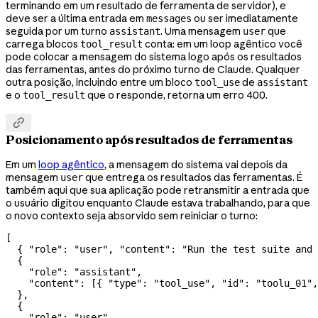
terminando em um resultado de ferramenta de servidor), e
deve ser a última entrada em
ou ser imediatamente
messages
seguida por um turno
. Uma mensagem
que
assistant
user
carrega blocos
conta: em um loop agêntico você
tool_result
pode colocar a mensagem do sistema logo após os resultados
das ferramentas, antes do próximo turno de Claude. Qualquer
outra posição, incluindo entre um bloco
de
tool_use
assistant
e o
que o responde, retorna um erro 400.
tool_result

Posicionamento após resultados de ferramentas
Em um
loop agêntico
, a mensagem do sistema vai depois da
mensagem
que entrega os resultados das ferramentas. É
user
também aqui que sua aplicação pode retransmitir a entrada que
o usuário digitou enquanto Claude estava trabalhando, para que
o novo contexto seja absorvido sem reiniciar o turno:
[
  { 
"role"
: 
"user"
, 
"content"
: 
"Run the test suite and 
  {
    "role"
: 
"assistant"
,
    "content"
: [{ 
"type"
: 
"tool_use"
, 
"id"
: 
"toolu_01"
,
  },
  {
    "role"
: 
"user"
,