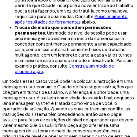
permite que Claude incorpore a nova entrada ao trabalho
que já está fazendo, em vez de tratá-la como uma nova
requisição para a qual mudar. Consulte
Posicionamento
após resultados de ferramentas
abaixo.
Trocas de modo que concedem permissões
permanentes.
Um modo de nível de sessão pode usar
uma mensagem do sistema no meio da conversa para
conceder consentimento permanente a uma capacidade
cara, como iniciar automaticamente fluxos de trabalho
multiagente, com um lembrete curto a cada vários turnos
e um aviso de saída quando o modo é desativado. Para um
exemplo prático, consulte
Construa um modo de
orquestração
.
Em todos esses casos você poderia colocar a instrução em uma
mensagem
comum, e Claude de fato segue instruções que
user
chegam em turnos de usuário. A diferença é a prioridade: uma
mensagem
é tratada como vinda do usuário final, enquanto
user
uma mensagem
é tratada como vinda de você, o
system
operador da aplicação. Quando as duas entram em conflito, as
instruções do sistema têm precedência, então use o papel
para fatos e restrições de nível de operador que devem
system
valer mesmo que o usuário final peça algo diferente. Uma
mensagem do sistema no meio da conversa mantém essa
prioridade de nível de operador sem pagar o custo de erro de