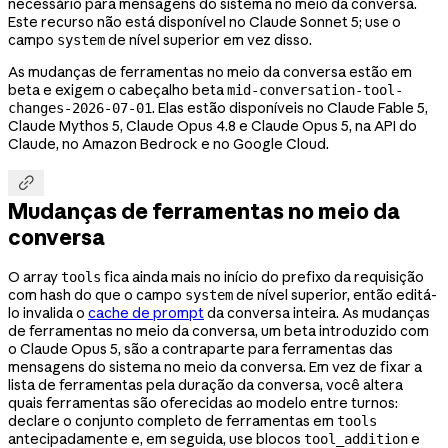
necessário para mensagens do sistema no meio da conversa.
Este recurso não está disponível no Claude Sonnet 5; use o
campo
de nível superior em vez disso.
system
As mudanças de ferramentas no meio da conversa estão em
beta e exigem o cabeçalho beta
mid-conversation-tool-
. Elas estão disponíveis no Claude Fable 5,
changes-2026-07-01
Claude Mythos 5, Claude Opus 4.8 e Claude Opus 5, na API do
Claude, no Amazon Bedrock e no Google Cloud.

Mudanças de ferramentas no meio da
conversa
O array
fica ainda mais no início do prefixo da requisição
tools
com hash do que o campo
de nível superior, então editá-
system
lo invalida o
cache de prompt
da conversa inteira. As mudanças
de ferramentas no meio da conversa, um beta introduzido com
o Claude Opus 5, são a contraparte para ferramentas das
mensagens do sistema no meio da conversa. Em vez de fixar a
lista de ferramentas pela duração da conversa, você altera
quais ferramentas são oferecidas ao modelo entre turnos:
declare o conjunto completo de ferramentas em
tools
antecipadamente e, em seguida, use blocos
e
tool_addition