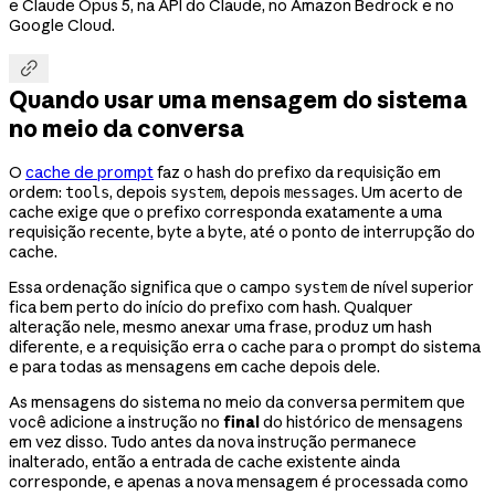
e Claude Opus 5, na API do Claude, no Amazon Bedrock e no
Google Cloud.

Quando usar uma mensagem do sistema
no meio da conversa
O
cache de prompt
faz o hash do prefixo da requisição em
ordem:
, depois
, depois
. Um acerto de
tools
system
messages
cache exige que o prefixo corresponda exatamente a uma
requisição recente, byte a byte, até o ponto de interrupção do
cache.
Essa ordenação significa que o campo
de nível superior
system
fica bem perto do início do prefixo com hash. Qualquer
alteração nele, mesmo anexar uma frase, produz um hash
diferente, e a requisição erra o cache para o prompt do sistema
e para todas as mensagens em cache depois dele.
As mensagens do sistema no meio da conversa permitem que
você adicione a instrução no
final
do histórico de mensagens
em vez disso. Tudo antes da nova instrução permanece
inalterado, então a entrada de cache existente ainda
corresponde, e apenas a nova mensagem é processada como