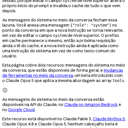
sessão, porque editar o campo
de nível superior altera o
system
próprio início do prompt e invalida o cache de tudo o que vem
depois.
As mensagens do sistema no meio da conversa fecham essa
lacuna. Você anexa uma mensagem
no
{"role": "system"}
ponto da conversa em que a nova instrução se torna relevante,
em vez de editar o campo
de nível superior. O prefixo
system
em cache permanece o mesmo, então a próxima requisição
ainda o lê do cache, e a nova instrução ainda é aplicada como
uma instrução do sistema em vez de como texto comum do
usuário.
Esta página cobre dois recursos: mensagens do sistema no meio
da conversa, que estão disponíveis de forma geral, e
mudanças
de ferramentas no meio da conversa
, um beta introduzido com
o Claude Opus 5 que aplica a mesma abordagem ao array
.
tools

As mensagens do sistema no meio da conversa estão
disponíveis na API do Claude, no
Claude no Amazon Bedrock
e
no
Google Cloud
.
Este recurso está disponível no Claude Fable 5,
Claude Mythos 5
,
Claude Opus 4.8 e Claude Opus 5. Nenhum cabeçalho beta é