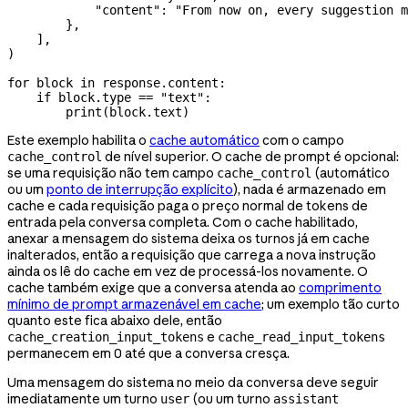
            "content"
: 
"From now on, every suggestion m
        },
    ],
)
for
 block 
in
 response.content:
    if
 block.type 
==
 "text"
:
        print
(block.text)
Este exemplo habilita o
cache automático
com o campo
de nível superior. O cache de prompt é opcional:
cache_control
se uma requisição não tem campo
(automático
cache_control
ou um
ponto de interrupção explícito
), nada é armazenado em
cache e cada requisição paga o preço normal de tokens de
entrada pela conversa completa. Com o cache habilitado,
anexar a mensagem do sistema deixa os turnos já em cache
inalterados, então a requisição que carrega a nova instrução
ainda os lê do cache em vez de processá-los novamente. O
cache também exige que a conversa atenda ao
comprimento
mínimo de prompt armazenável em cache
; um exemplo tão curto
quanto este fica abaixo dele, então
e
cache_creation_input_tokens
cache_read_input_tokens
permanecem em 0 até que a conversa cresça.
Uma mensagem do sistema no meio da conversa deve seguir
imediatamente um turno
(ou um turno
user
assistant