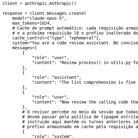
client 
=
 anthropic.Anthropic()
response 
=
 client.messages.create(
    model
=
"claude-opus-5"
,
    max_tokens
=
1024
,
    # Cache de prompt automático: cada requisição armaz
    # e a próxima requisição lê o prefixo inalterado do
    cache_control
=
{
"type"
: 
"ephemeral"
},
    system
=
"You are a code review assistant. Be concise
    messages
=
[
        {
            "role"
: 
"user"
,
            "content"
: 
"Review process() in utils.py fo
        },
        {
            "role"
: 
"assistant"
,
            "content"
: 
"The list comprehension is fine 
        },
        {
            "role"
: 
"user"
,
            "content"
: 
"Now review the calling code tha
        },
        # O revisor percebe no meio da sessão que toda
        # devem passar pela política de tipagem estrita
        # instrução aqui mantém os turnos anteriores id
        # prefixo armazenado em cache pela requisição a
        {
            "role"
: 
"system"
,