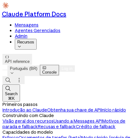
Claude Platform Docs
Mensagens
Agentes Gerenciados
Admin
Recursos


API reference

Português (BR)
Log in
Console




Search
⌘K
Primeiros passos
Introdução ao Claude
Obtenha sua chave de API
Início rápido
Construindo com Claude
Visão geral dos recursos
Usando a Messages API
Motivos de
parada e fallback
Recusas e fallback
Crédito de fallback
Capacidades do modelo
Esforço
Orçamentos de tarefas (beta)
Modo rápido (prévia de