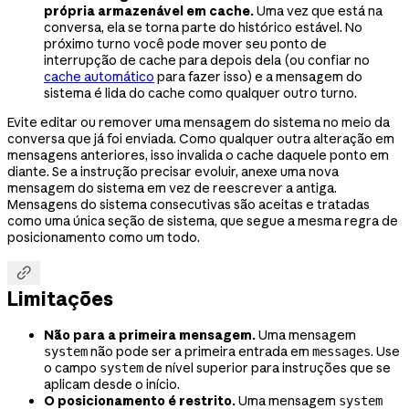
própria armazenável em cache.
Uma vez que está na
conversa, ela se torna parte do histórico estável. No
próximo turno você pode mover seu ponto de
interrupção de cache para depois dela (ou confiar no
cache automático
para fazer isso) e a mensagem do
sistema é lida do cache como qualquer outro turno.
Evite editar ou remover uma mensagem do sistema no meio da
conversa que já foi enviada. Como qualquer outra alteração em
mensagens anteriores, isso invalida o cache daquele ponto em
diante. Se a instrução precisar evoluir, anexe uma nova
mensagem do sistema em vez de reescrever a antiga.
Mensagens do sistema consecutivas são aceitas e tratadas
como uma única seção de sistema, que segue a mesma regra de
posicionamento como um todo.

Limitações
Não para a primeira mensagem.
Uma mensagem
não pode ser a primeira entrada em
. Use
system
messages
o campo
de nível superior para instruções que se
system
aplicam desde o início.
O posicionamento é restrito.
Uma mensagem
system