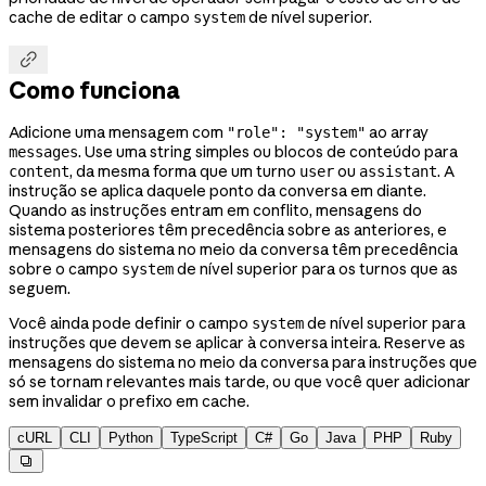
cache de editar o campo
de nível superior.
system

Como funciona
Adicione uma mensagem com
ao array
"role": "system"
. Use uma string simples ou blocos de conteúdo para
messages
, da mesma forma que um turno
ou
. A
content
user
assistant
instrução se aplica daquele ponto da conversa em diante.
Quando as instruções entram em conflito, mensagens do
sistema posteriores têm precedência sobre as anteriores, e
mensagens do sistema no meio da conversa têm precedência
sobre o campo
de nível superior para os turnos que as
system
seguem.
Você ainda pode definir o campo
de nível superior para
system
instruções que devem se aplicar à conversa inteira. Reserve as
mensagens do sistema no meio da conversa para instruções que
só se tornam relevantes mais tarde, ou que você quer adicionar
sem invalidar o prefixo em cache.
cURL
CLI
Python
TypeScript
C#
Go
Java
PHP
Ruby
