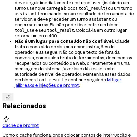
deve seguir imediatamente um turno
(incluindo um
user
turno
que carrega blocos
) ou um turno
user
tool_result
terminando em um resultado de ferramenta de
assistant
servidor, e deve preceder um turno
ou
assistant
encerrar o array. Ela não pode ficar entre um bloco
e seu
. Colocá-la em outro lugar
tool_use
tool_result
retorna um erro 400.
Não é um lugar para conteúdo não confiável.
Claude
trata o conteúdo do sistema como instruções do
operador e as segue. Não coloque texto de fora da
conversa, como saída bruta de ferramentas, documentos
recuperados ou conteúdo da web, diretamente em uma
mensagem do sistema; fazer isso dá a esse texto
autoridade de nível de operador. Mantenha esses dados
em blocos
e continue seguindo
Mitigar
tool_result
jailbreaks e injeções de prompt
.

Relacionados

Cache de prompt
Como o cache funciona, onde colocar pontos de interrupção e