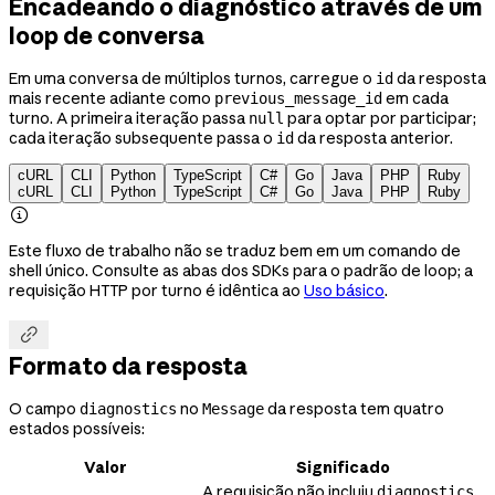
Encadeando o diagnóstico através de um
loop de conversa
Em uma conversa de múltiplos turnos, carregue o
da resposta
id
mais recente adiante como
em cada
previous_message_id
turno. A primeira iteração passa
para optar por participar;
null
cada iteração subsequente passa o
da resposta anterior.
id
cURL
CLI
Python
TypeScript
C#
Go
Java
PHP
Ruby
cURL
CLI
Python
TypeScript
C#
Go
Java
PHP
Ruby

Este fluxo de trabalho não se traduz bem em um comando de
shell único. Consulte as abas dos SDKs para o padrão de loop; a
requisição HTTP por turno é idêntica ao
Uso básico
.

Formato da resposta
O campo
no
da resposta tem quatro
diagnostics
Message
estados possíveis:
Valor
Significado
A requisição não incluiu
,
diagnostics