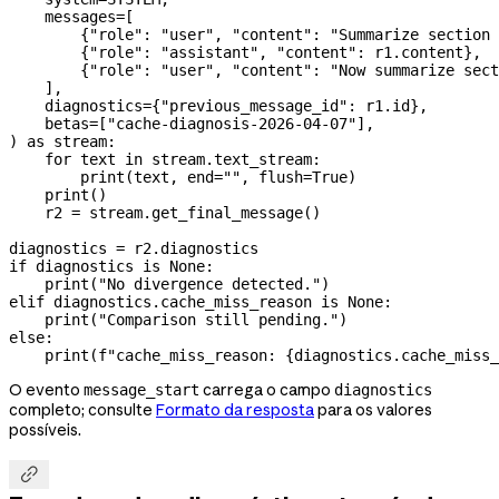
    messages
=
[
        {
"role"
: 
"user"
, 
"content"
: 
"Summarize section 
        {
"role"
: 
"assistant"
, 
"content"
: r1.content},
        {
"role"
: 
"user"
, 
"content"
: 
"Now summarize sect
    ],
    diagnostics
=
{
"previous_message_id"
: r1.id},
    betas
=
[
"cache-diagnosis-2026-04-07"
],
) 
as
 stream:
    for
 text 
in
 stream.text_stream:
        print
(text, 
end
=
""
, 
flush
=
True
)
    print
()
    r2 
=
 stream.get_final_message()
diagnostics 
=
 r2.diagnostics
if
 diagnostics 
is
 None
:
    print
(
"No divergence detected."
)
elif
 diagnostics.cache_miss_reason 
is
 None
:
    print
(
"Comparison still pending."
)
else
:
    print
(
f
"cache_miss_reason: 
{
diagnostics.cache_miss_
O evento
carrega o campo
message_start
diagnostics
completo; consulte
Formato da resposta
para os valores
possíveis.
