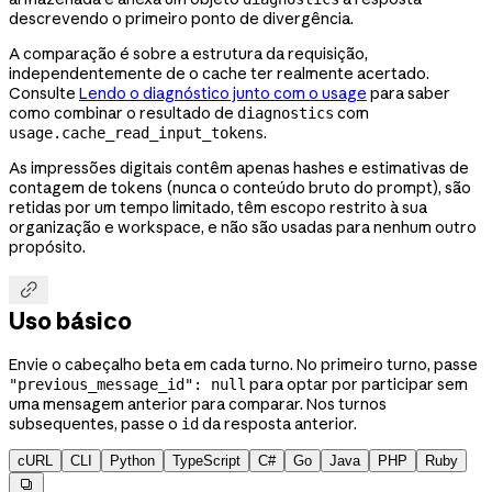
descrevendo o primeiro ponto de divergência.
A comparação é sobre a estrutura da requisição,
independentemente de o cache ter realmente acertado.
Consulte
Lendo o diagnóstico junto com o usage
para saber
como combinar o resultado de
com
diagnostics
.
usage.cache_read_input_tokens
As impressões digitais contêm apenas hashes e estimativas de
contagem de tokens (nunca o conteúdo bruto do prompt), são
retidas por um tempo limitado, têm escopo restrito à sua
organização e workspace, e não são usadas para nenhum outro
propósito.

Uso básico
Envie o cabeçalho beta em cada turno. No primeiro turno, passe
para optar por participar sem
"previous_message_id": null
uma mensagem anterior para comparar. Nos turnos
subsequentes, passe o
da resposta anterior.
id
cURL
CLI
Python
TypeScript
C#
Go
Java
PHP
Ruby
