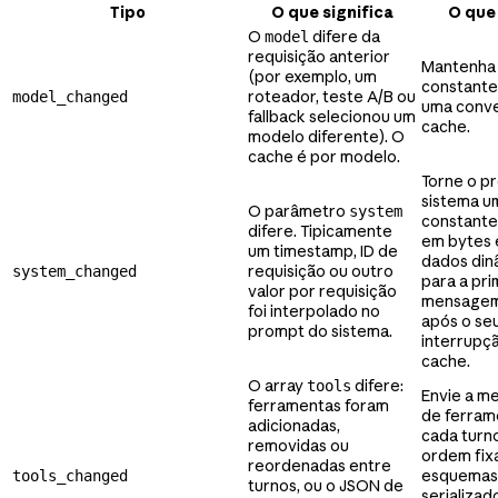
Tipo
O que significa
O que
O
difere da
model
requisição anterior
Mantenha
(por exemplo, um
constante
roteador, teste A/B ou
model_changed
uma conv
fallback selecionou um
cache.
modelo diferente). O
cache é por modelo.
Torne o p
sistema u
O parâmetro
system
constante
difere. Tipicamente
em bytes 
um timestamp, ID de
dados din
requisição ou outro
system_changed
para a pri
valor por requisição
mensage
foi interpolado no
após o se
prompt do sistema.
interrupç
cache.
O array
difere:
tools
Envie a me
ferramentas foram
de ferram
adicionadas,
cada turn
removidas ou
ordem fix
reordenadas entre
esquemas
tools_changed
turnos, ou o JSON de
serializad