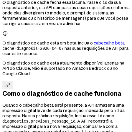
O diagnóstico de cache fecha essa lacuna. Passe o
da sua
id
resposta anterior, e a API compara as duas requisições e informa
onde elas divergiram (o modelo, o prompt do sistema, as
ferramentas ou o histórico de mensagens) para que você possa
corrigir a causa raiz em vez de adivinhar.

O diagnóstico de cache está em beta. Inclua o
cabeçalho beta
nas suas requisições de API para
cache-diagnosis-2026-04-07
usar este recurso.
O diagnóstico de cache está atualmente disponível apenas na
API do Claude. Não é suportado no Amazon Bedrock ou no
Google Cloud.

Como o diagnóstico de cache funciona
Quando o cabeçalho beta está presente, a API armazena uma
impressão digital leve de cada requisição, indexada pelo
da
id
resposta. Na sua próxima requisição, inclua esse
como
id
. A API reconstrói a
diagnostics.previous_message_id
impressão digital para a nova requisição, compara-a com a
armazenada e anexa um objeto
à resposta
diagnostics