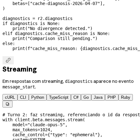
    betas
=
[
"cache-diagnosis-2026-04-07"
],
)
diagnostics 
=
 r2.diagnostics
if
 diagnostics 
is
 None
:
    print
(
"No divergence detected."
)
elif
 diagnostics.cache_miss_reason 
is
 None
:
    print
(
"Comparison still pending."
)
else
:
    print
(
f
"cache_miss_reason: 
{
diagnostics.cache_miss_

Streaming
Em respostas com streaming,
aparece no evento
diagnostics
.
message_start
cURL
CLI
Python
TypeScript
C#
Go
Java
PHP
Ruby

# Turno 2: faz streaming, referenciando o id da respost
with
 client.beta.messages.stream(
    model
=
"claude-opus-5"
,
    max_tokens
=
1024
,
    cache_control
=
{
"type"
: 
"ephemeral"
},
    system
=
SYSTEM
,