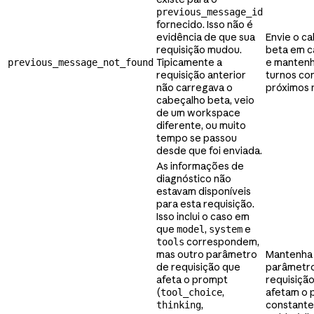
previous_message_id
fornecido. Isso não é
evidência de que sua
Envie o c
requisição mudou.
beta em c
Tipicamente a
e mantenh
previous_message_not_found
requisição anterior
turnos co
não carregava o
próximos 
cabeçalho beta, veio
de um workspace
diferente, ou muito
tempo se passou
desde que foi enviada.
As informações de
diagnóstico não
estavam disponíveis
para esta requisição.
Isso inclui o caso em
que
,
e
model
system
correspondem,
tools
mas outro parâmetro
Mantenha
de requisição que
parâmetr
afeta o prompt
requisiçã
(
,
afetam o 
tool_choice
,
constante
thinking