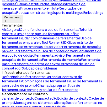
pesquisa)
Saídas estruturadas
Citações
Streaming de
mensagens
Processamento em lote
Resultados de
pesquisa
Recusas em streaming
Suporte multilíngue
Embeddings
Pensamento

Ferramentas
Visão geral
Como funciona o uso de ferramentas
Tutorial:
construa um agente que usa ferramentas
Definir
ferramentas
Lidar com chamadas de ferramentas
Uso de
ferramentas em paralelo
Tool Runner (SDK)
Uso estrito de
ferramentas
Ferramentas de servidor
Ferramenta de pesquisa
na web
Ferramenta de busca de conteúdo web
Ferramenta de
execução de código
Ferramenta advisor
Ferramenta de
pesquisa de ferramentas
Ferramenta de memória
Ferramenta
bash
Ferramenta de editor de texto
Ferramenta de uso de
computador
Solução de problemas
Infraestrutura de ferramentas
Referência de ferramentas
Gerenciar contexto de
ferramentas
Combinações de ferramentas
Uso de ferramentas
com cache de prompt
Chamada programática de
ferramentas
Streaming granular de ferramentas
Gerenciamento de contexto
Janelas de contexto
Compactação
Edição de contexto
Cache de
prompt
Mensagens do sistema e alterações de ferramentas no