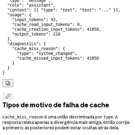
  "type"
: 
"message"
,
  "role"
: 
"assistant"
,
  "content"
: [{ 
"type"
: 
"text"
, 
"text"
: 
"..."
 }],
  "usage"
: {
    "input_tokens"
: 
42
,
    "cache_read_input_tokens"
: 
0
,
    "cache_creation_input_tokens"
: 
41850
,
    "output_tokens"
: 
210
  },
  "diagnostics"
: {
    "cache_miss_reason"
: {
      "type"
: 
"system_changed"
,
      "cache_missed_input_tokens"
: 
41850
    }
  }
}


Tipos de motivo de falha de cache
é uma união discriminada por
. A
cache_miss_reason
type
resposta relata apenas a divergência mais antiga, então corrija-
a primeiro; as posteriores podem estar ocultas atrás dela.