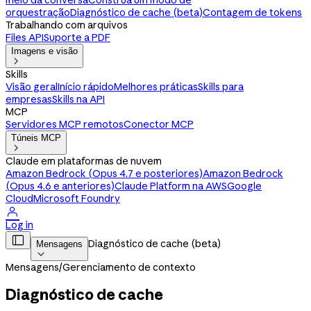
meio da conversa
Construa um modo de
orquestração
Diagnóstico de cache (beta)
Contagem de tokens
Trabalhando com arquivos
Files API
Suporte a PDF
Imagens e visão

Skills
Visão geral
Início rápido
Melhores práticas
Skills para
empresas
Skills na API
MCP
Servidores MCP remotos
Conector MCP
Túneis MCP

Claude em plataformas de nuvem
Amazon Bedrock (Opus 4.7 e posteriores)
Amazon Bedrock
(Opus 4.6 e anteriores)
Claude Platform na AWS
Google
Cloud
Microsoft Foundry

Log in

Diagnóstico de cache (beta)
Mensagens

Mensagens
/
Gerenciamento de contexto
Diagnóstico de cache