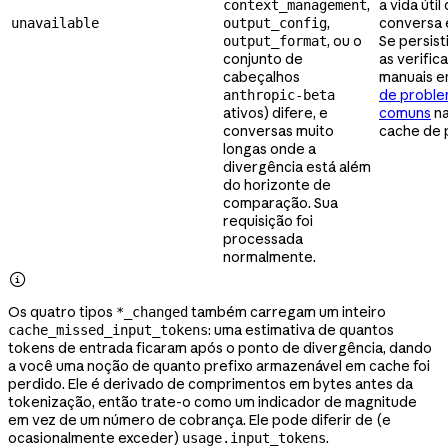
,
a vida úti
context_management
,
conversa 
unavailable
output_config
, ou o
Se persisti
output_format
conjunto de
as verific
cabeçalhos
manuais 
de probl
anthropic-beta
ativos) difere, e
comuns
na
conversas muito
cache de 
longas onde a
divergência está além
do horizonte de
comparação. Sua
requisição foi
processada
normalmente.

Os quatro tipos
também carregam um inteiro
*_changed
: uma estimativa de quantos
cache_missed_input_tokens
tokens de entrada ficaram após o ponto de divergência, dando
a você uma noção de quanto prefixo armazenável em cache foi
perdido. Ele é derivado de comprimentos em bytes antes da
tokenização, então trate-o como um indicador de magnitude
em vez de um número de cobrança. Ele pode diferir de (e
ocasionalmente exceder)
.
usage.input_tokens