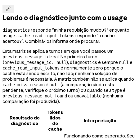

Lendo o diagnóstico junto com o usage
responde "minha requisição mudou?" enquanto
diagnostics
responde "o cache
usage.cache_read_input_tokens
acertou?". Combiná-los informa onde procurar.
Esta matriz se aplica a turnos em que você passou um
real. No primeiro turno
previous_message_id
(
),
é sempre
e
previous_message_id: null
diagnostics
null
é normalmente zero porque o
cache_read_input_tokens
cache está sendo escrito, não lido; nenhuma solução de
problemas é necessária. A matriz também não se aplica quando
é
(a comparação ainda está
cache_miss_reason
null
pendente; verifique o próximo turno) ou quando seu
é
type
ou
(nenhuma
previous_message_not_found
unavailable
comparação foi produzida).
Tokens
Resultado do
lidos
Interpretação
diagnóstico
do
cache
Funcionando como esperado. Seu