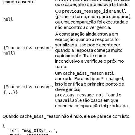
campo ausente
ou o cabeçalho beta estava faltando.
Ou
era
previous_message_id
null
(primeiro turno, nada para comparar),
null
ou uma comparação foi executada e
não encontrou divergência.
A comparação ainda estava em
execução quando a resposta foi
serializada. Isso pode acontecer
{"cache_miss_reason":
quando a resposta começa muito
null}
rapidamente. Trate como
inconclusivo e verifique o próximo
turno.
Um
está
cache_miss_reason
anexado. Para os tipos
,
*_changed
isso identifica o primeiro ponto de
{"cache_miss_reason":
divergência;
{...}}
e
previous_message_not_found
são casos em que
unavailable
nenhuma comparação foi produzida.
Quando
não é nulo, ele se parece com isto:
cache_miss_reason
{
  "id"
: 
"msg_01Xyz..."
,