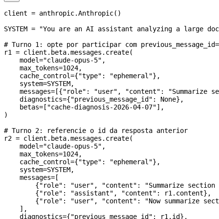
client 
=
 anthropic.Anthropic()
SYSTEM
 =
 "You are an AI assistant analyzing a large do
# Turno 1: opte por participar com previous_message_id=
r1 
=
 client.beta.messages.create(
    model
=
"claude-opus-5"
,
    max_tokens
=
1024
,
    cache_control
=
{
"type"
: 
"ephemeral"
},
    system
=
SYSTEM
,
    messages
=
[{
"role"
: 
"user"
, 
"content"
: 
"Summarize se
    diagnostics
=
{
"previous_message_id"
: 
None
},
    betas
=
[
"cache-diagnosis-2026-04-07"
],
)
# Turno 2: referencie o id da resposta anterior
r2 
=
 client.beta.messages.create(
    model
=
"claude-opus-5"
,
    max_tokens
=
1024
,
    cache_control
=
{
"type"
: 
"ephemeral"
},
    system
=
SYSTEM
,
    messages
=
[
        {
"role"
: 
"user"
, 
"content"
: 
"Summarize section 
        {
"role"
: 
"assistant"
, 
"content"
: r1.content},
        {
"role"
: 
"user"
, 
"content"
: 
"Now summarize sect
    ],
    diagnostics
=
{
"previous_message_id"
: r1.id},