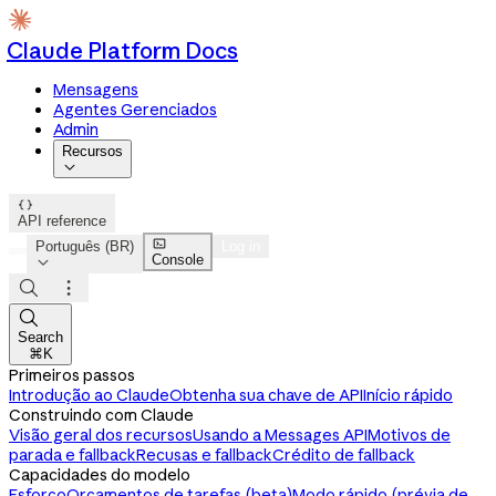
Claude Platform Docs
Mensagens
Agentes Gerenciados
Admin
Recursos


API reference

Português (BR)
Log in
Console




Search
⌘K
Primeiros passos
Introdução ao Claude
Obtenha sua chave de API
Início rápido
Construindo com Claude
Visão geral dos recursos
Usando a Messages API
Motivos de
parada e fallback
Recusas e fallback
Crédito de fallback
Capacidades do modelo
Esforço
Orçamentos de tarefas (beta)
Modo rápido (prévia de