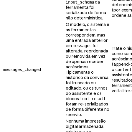
da
input_schema
determini
ferramenta foi
(por exem
serializado de forma
ordene as
não determinística.
O modelo, o sistema e
as ferramentas
correspondem, mas
uma entrada anterior
em
foi
messages
Trate o hi
alterada, reordenada
como som
ou removida em vez
acréscim
de apenas receber
(append-o
acréscimos.
o
messages_changed
content
Tipicamente o
assistente
histórico da conversa
resultado
foi truncado ou
ferrament
editado, ou os turnos
volta lite
do assistente e os
blocos
tool_result
foram re-serializados
de forma diferente no
reenvio.
Nenhuma impressão
digital armazenada
existe para o