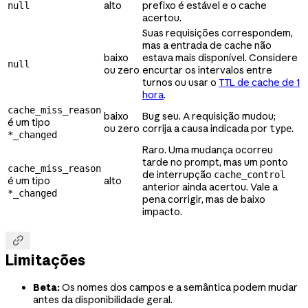
alto
prefixo é estável e o cache
null
acertou.
Suas requisições correspondem,
mas a entrada de cache não
baixo
estava mais disponível. Considere
null
ou zero
encurtar os intervalos entre
turnos ou usar o
TTL de cache de 1
hora
.
cache_miss_reason
baixo
Bug seu. A requisição mudou;
é um tipo
ou zero
corrija a causa indicada por
.
type
*_changed
Raro. Uma mudança ocorreu
tarde no prompt, mas um ponto
cache_miss_reason
de interrupção
cache_control
é um tipo
alto
anterior ainda acertou. Vale a
*_changed
pena corrigir, mas de baixo
impacto.

Limitações
Beta:
Os nomes dos campos e a semântica podem mudar
antes da disponibilidade geral.