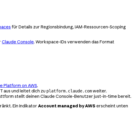
paces
für Details zur Regionsbindung, IAM-Ressourcen-Scoping
r
Claude Console
. Workspace-IDs verwenden das Format
de Platform on AWS
.
T aus und leitet dich zu
weiter.
platform.claude.com
attform stellt deinen Claude Console-Benutzer just-in-time bereit.
änkt. Ein Indikator
Account managed by AWS
erscheint unten