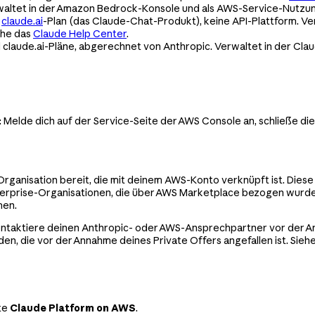
rwaltet in der Amazon Bedrock-Konsole und als AWS-Service-Nutzu
n
claude.ai
-Plan (das Claude-Chat-Produkt), keine API-Plattform. Ve
ehe das
Claude Help Center
.
d claude.ai-Pläne, abgerechnet von Anthropic. Verwaltet in der Clau
: Melde dich auf der Service-Seite der AWS Console an, schließe die
rganisation bereit, die mit deinem AWS-Konto verknüpft ist. Diese
Enterprise-Organisationen, die über AWS Marketplace bezogen wurd
men.
taktiere deinen Anthropic- oder AWS-Ansprechpartner vor der Anm
, die vor der Annahme deines Private Offers angefallen ist. Sieh
ite
Claude Platform on AWS
.