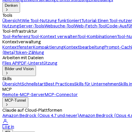
Denken

Tools
Übersicht
Wie Tool-Nutzung funktioniert
Tutorial: Einen Tool-nutz
Nutzung
Server-Tools
Websuche-Tool
Web-Fetch-Tool
Code-Ausfüh
Tool-Infrastruktur
Tool-Referenz
Tool-Kontext verwalten
Tool-Kombinationen
Tool-N
Kontextverwaltung
Kontextfenster
Kompaktierung
Kontextbearbeitung
Prompt-Cach
(Beta)
Token-Zählung
Arbeiten mit Dateien
Files API
PDF-Unterstützung
Bilder und Vision

Skills
Übersicht
Schnellstart
Best Practices
Skills für Unternehmen
Skills 
MCP
Remote-MCP-Server
MCP-Connector
MCP-Tunnel

Claude auf Cloud-Plattformen
Amazon Bedrock (Opus 4.7 und neuer)
Amazon Bedrock (Opus 4.6

Log in