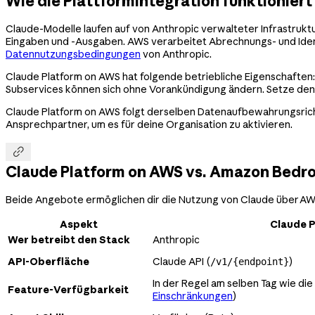
Wie die Plattformintegration funktioniert
Claude-Modelle laufen auf von Anthropic verwalteter Infrastruktur
Eingaben und -Ausgaben. AWS verarbeitet Abrechnungs- und Iden
Datennutzungsbedingungen
von Anthropic.
Claude Platform on AWS hat folgende betriebliche Eigenschaften:
Subservices können sich ohne Vorankündigung ändern. Setze de
Claude Platform on AWS folgt derselben Datenaufbewahrungsrichtli
Ansprechpartner, um es für deine Organisation zu aktivieren.

Claude Platform on AWS vs. Amazon Bedr
Beide Angebote ermöglichen dir die Nutzung von Claude über AWS
Aspekt
Claude 
Wer betreibt den Stack
Anthropic
API-Oberfläche
Claude API (
)
/v1/{endpoint}
In der Regel am selben Tag wie die
Feature-Verfügbarkeit
Einschränkungen
)