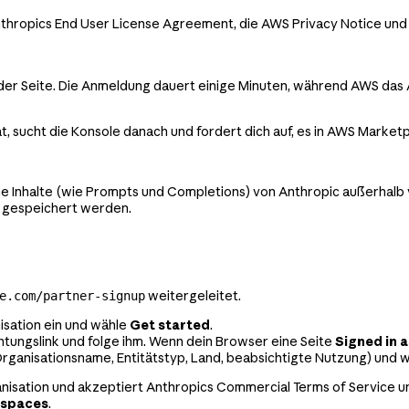
nthropics End User License Agreement, die AWS Privacy Notice un
f der Seite. Die Anmeldung dauert einige Minuten, während AWS das
t, sucht die Konsole danach und fordert dich auf, es in AWS Marke
 Inhalte (wie Prompts und Completions) von Anthropic außerhalb 
d gespeichert werden.
weitergeleitet.
e.com/partner-signup
isation ein und wähle
Get started
.
htungslink und folge ihm. Wenn dein Browser eine Seite
Signed in a
(Organisationsname, Entitätstyp, Land, beabsichtigte Nutzung) und 
anisation und akzeptiert Anthropics Commercial Terms of Service u
spaces
.