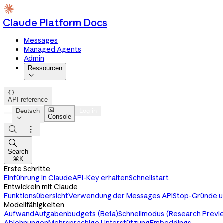
Claude Platform Docs
Messages
Managed Agents
Admin
Ressourcen


API reference

Deutsch
Log in
Console




Search
⌘K
Erste Schritte
Einführung in Claude
API-Key erhalten
Schnellstart
Entwickeln mit Claude
Funktionsübersicht
Verwendung der Messages API
Stop-Gründe u
Modellfähigkeiten
Aufwand
Aufgabenbudgets (Beta)
Schnellmodus (Research Previ
Ablehnungen
Mehrsprachige Unterstützung
Embeddings