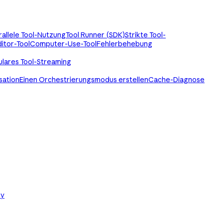
rallele Tool-Nutzung
Tool Runner (SDK)
Strikte Tool-
itor-Tool
Computer-Use-Tool
Fehlerbehebung
ulares Tool-Streaming
sation
Einen Orchestrierungsmodus erstellen
Cache-Diagnose
ry