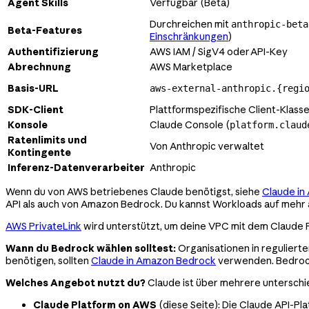
Agent Skills
Verfügbar (Beta)
Durchreichen mit
anthropic-beta
Beta-Features
Einschränkungen
)
Authentifizierung
AWS IAM / SigV4 oder API-Key
Abrechnung
AWS Marketplace
Basis-URL
aws-external-anthropic.{regi
SDK-Client
Plattformspezifische Client-Klasse 
Konsole
Claude Console (
platform.claud
Ratenlimits und
Von Anthropic verwaltet
Kontingente
Inferenz-Datenverarbeiter
Anthropic
Wenn du von AWS betriebenes Claude benötigst, siehe
Claude in
API als auch von Amazon Bedrock. Du kannst Workloads auf mehr al
AWS PrivateLink
wird unterstützt, um deine VPC mit dem Claude 
Wann du Bedrock wählen solltest:
Organisationen in reguliert
benötigen, sollten
Claude in Amazon Bedrock
verwenden. Bedrock 
Welches Angebot nutzt du?
Claude ist über mehrere unterschi
Claude Platform on AWS
(diese Seite): Die Claude API-P