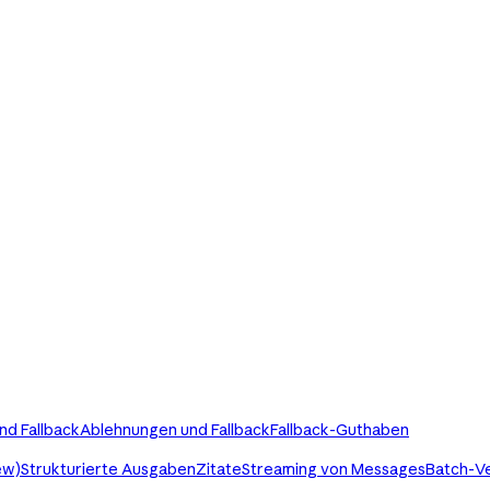
nd Fallback
Ablehnungen und Fallback
Fallback-Guthaben
ew)
Strukturierte Ausgaben
Zitate
Streaming von Messages
Batch-V