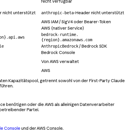
Nicht verfügbar
 nicht unterstützt
-Header nicht unterstützt
anthropic-beta
AWS IAM / SigV4 oder Bearer-Token
AWS (nativer Service)
bedrock-runtime.
on}.api.aws
{region}.amazonaws.com
/ Bedrock SDK
le
AnthropicBedrock
Bedrock Console
Von AWS verwaltet
AWS
ten Kapazitätspool, getrennt sowohl von der First-Party Claude
führen.
ce benötigen oder die AWS als alleinigen Datenverarbeiter
betreibender Partei.
de Console
und der AWS Console.