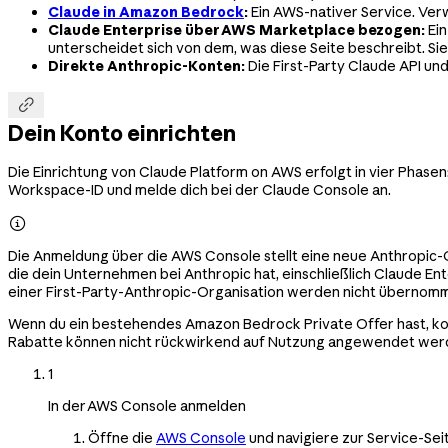
Claude in Amazon Bedrock
:
Ein AWS-nativer Service. Ve
Claude Enterprise über AWS Marketplace bezogen:
Ei
unterscheidet sich von dem, was diese Seite beschreibt. Si
Direkte Anthropic-Konten:
Die First-Party Claude API un

Dein Konto einrichten
Die Einrichtung von Claude Platform on AWS erfolgt in vier Phasen
Workspace-ID und melde dich bei der Claude Console an.

Die Anmeldung über die AWS Console stellt eine neue Anthropic-O
die dein Unternehmen bei Anthropic hat, einschließlich Claude 
einer First-Party-Anthropic-Organisation werden nicht übernom
Wenn du ein bestehendes Amazon Bedrock Private Offer hast, kon
Rabatte können nicht rückwirkend auf Nutzung angewendet werden
1
In der AWS Console anmelden
Öffne die
AWS Console
und navigiere zur Service-Se