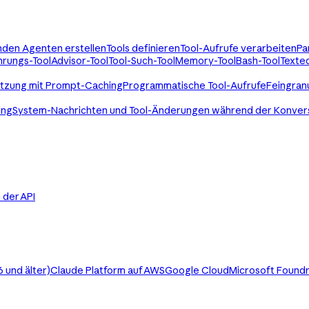
enden Agenten erstellen
Tools definieren
Tool-Aufrufe verarbeiten
Pa
rungs-Tool
Advisor-Tool
Tool-Such-Tool
Memory-Tool
Bash-Tool
Texted
utzung mit Prompt-Caching
Programmatische Tool-Aufrufe
Feingran
ing
System-Nachrichten und Tool-Änderungen während der Konver
in der API
 und älter)
Claude Platform auf AWS
Google Cloud
Microsoft Found