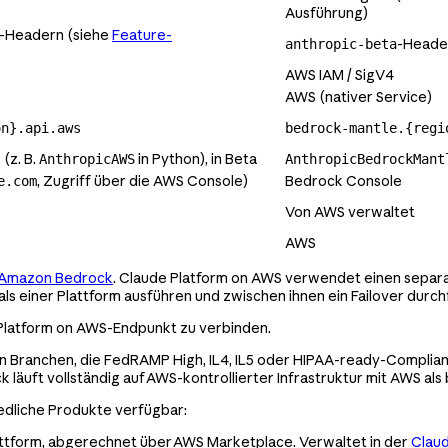
Ausführung)
-Headern (siehe
Feature-
-Header
anthropic-beta
AWS IAM / SigV4
AWS (nativer Service)
on}.api.aws
bedrock-mantle.{regi
(z. B.
in Python), in Beta
AnthropicAWS
AnthropicBedrockMant
, Zugriff über die AWS Console)
Bedrock Console
e.com
Von AWS verwaltet
AWS
 Amazon Bedrock
. Claude Platform on AWS verwendet einen separa
s einer Plattform ausführen und zwischen ihnen ein Failover durch
Platform on AWS-Endpunkt zu verbinden.
en Branchen, die FedRAMP High, IL4, IL5 oder HIPAA-ready-Complian
läuft vollständig auf AWS-kontrollierter Infrastruktur mit AWS als 
edliche Produkte verfügbar:
lattform, abgerechnet über AWS Marketplace. Verwaltet in der
Clau