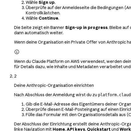
Wähle
Sign up
.
Überprüfe auf der Anmeldeseite die Bedingungen (A
Kontrollkästchen.
Wähle
Continue
.
Die Seite zeigt ein Banner
Sign-up in progress
. Bleibe au
dann automatisch weiter.
Wenn deine Organisation ein Private Offer von Anthropic ha

Wenn du Claude Platform on AWS verwendest, werden deine
für Details dazu, wie Inhalte und Metadaten verarbeitet un
2
Deine Anthropic-Organisation einrichten
Nach Abschluss der Anmeldung wirst du zu
platform.claud
Gib die E-Mail-Adresse des Eigentümers deiner Organ
Überprüfe diesen E-Mail-Posteingang auf einen Einric
Fülle das Formular mit den Organisationsdetails aus 
Der Abschluss der Einrichtung erstellt deine Anthropic-Org
linke Navigation mit
Home
,
API keys
,
Quickstart
und
Work