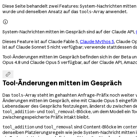
Diese Seite behandelt zwei Features: System-Nachrichten mitten 
wurde und denselben Ansatz auf das
-Array anwendet.
tools

System-Nachrichten mitten im Gespräch sind auf der Claude API,
Dieses Feature ist auf Claude Fable 5,
Claude Mythos 5
, Claude O
ist auf Claude Sonnet 5 nicht verfügbar; verwende stattdessen d
Tool-Änderungen mitten im Gespräch befinden sich in der Beta 
Opus 4.8 und Claude Opus 5 verfügbar, auf der Claude API, Ama

Tool-Änderungen mitten im Gespräch
Das
-Array steht im gehashten Anfrage-Präfix noch weiter 
tools
Änderungen mitten im Gespräch, eine mit Claude Opus 5 eingeführ
Lebensdauer des Gesprächs festzulegen, änderst du zwischen den
- und
-Blöcke, um dem Modell ein T
tool_addition
tool_removal
zwischengespeicherte Präfix intakt bleibt.
und
sind Content-Blöcke im
tool_addition
tool_removal
conte
denselben Platzierungsregeln wie jede System-Nachricht mitten