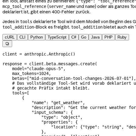
ein Tool, anstatt eines zu definieren:
{"type": "tool_reference
(
und
) oder als ganzes To
mcp_tool_reference
server_name
name
deklariert ist, gibt einen 400-Fehler zurück.
Jedes in
deklarierte Tool wird dem Modell von Beginn des G
tools
-Block es freigibt.
bietet auch ein 
tool_addition
tool_addition
cURL
CLI
Python
TypeScript
C#
Go
Java
PHP
Ruby

client 
=
 anthropic.Anthropic()
response 
=
 client.beta.messages.create(
    model
=
"claude-opus-5"
,
    max_tokens
=
1024
,
    betas
=
[
"mid-conversation-tool-changes-2026-07-01"
],
    # Das vollständige Tool-Set wird vorab deklariert u
    # gecachte Präfix intakt bleibt.
    tools
=
[
        {
            "name"
: 
"get_weather"
,
            "description"
: 
"Get the current weather for
            "input_schema"
: {
                "type"
: 
"object"
,
                "properties"
: {
                    "location"
: {
"type"
: 
"string"
, 
"des
                },