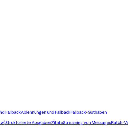
nd Fallback
Ablehnungen und Fallback
Fallback-Guthaben
ew)
Strukturierte Ausgaben
Zitate
Streaming von Messages
Batch-V