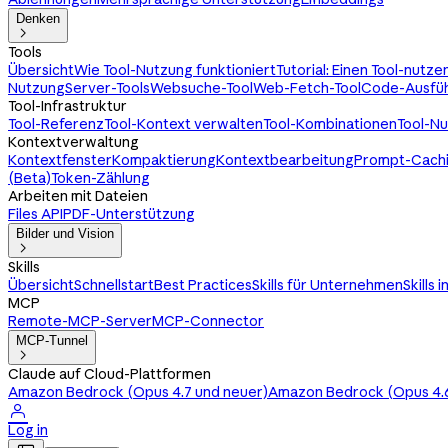
Denken

Tools
Übersicht
Wie Tool-Nutzung funktioniert
Tutorial: Einen Tool-nutz
Nutzung
Server-Tools
Websuche-Tool
Web-Fetch-Tool
Code-Ausfüh
Tool-Infrastruktur
Tool-Referenz
Tool-Kontext verwalten
Tool-Kombinationen
Tool-N
Kontextverwaltung
Kontextfenster
Kompaktierung
Kontextbearbeitung
Prompt-Cach
(Beta)
Token-Zählung
Arbeiten mit Dateien
Files API
PDF-Unterstützung
Bilder und Vision

Skills
Übersicht
Schnellstart
Best Practices
Skills für Unternehmen
Skills 
MCP
Remote-MCP-Server
MCP-Connector
MCP-Tunnel

Claude auf Cloud-Plattformen
Amazon Bedrock (Opus 4.7 und neuer)
Amazon Bedrock (Opus 4.6

Log in