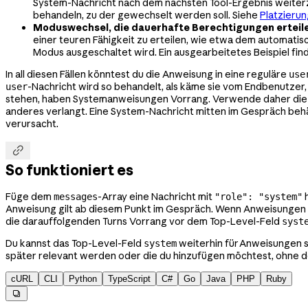
System-Nachricht nach dem nächsten Tool-Ergebnis weiterzug
behandeln, zu der gewechselt werden soll. Siehe
Platzierun
Moduswechsel, die dauerhafte Berechtigungen erteil
einer teuren Fähigkeit zu erteilen, wie etwa dem automati
Modus ausgeschaltet wird. Ein ausgearbeitetes Beispiel fin
In all diesen Fällen könntest du die Anweisung in eine reguläre
use
-Nachricht wird so behandelt, als käme sie vom Endbenutzer
user
stehen, haben Systemanweisungen Vorrang. Verwende daher di
anderes verlangt. Eine System-Nachricht mitten im Gespräch behä
verursacht.

So funktioniert es
Füge dem
-Array eine Nachricht mit
h
messages
"role": "system"
Anweisung gilt ab diesem Punkt im Gespräch. Wenn Anweisungen i
die darauffolgenden Turns Vorrang vor dem Top-Level-Feld
syst
Du kannst das Top-Level-Feld
weiterhin für Anweisungen s
system
später relevant werden oder die du hinzufügen möchtest, ohne de
cURL
CLI
Python
TypeScript
C#
Go
Java
PHP
Ruby
