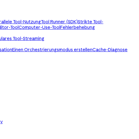
rallele Tool-Nutzung
Tool Runner (SDK)
Strikte Tool-
itor-Tool
Computer-Use-Tool
Fehlerbehebung
ulares Tool-Streaming
sation
Einen Orchestrierungsmodus erstellen
Cache-Diagnose
ry