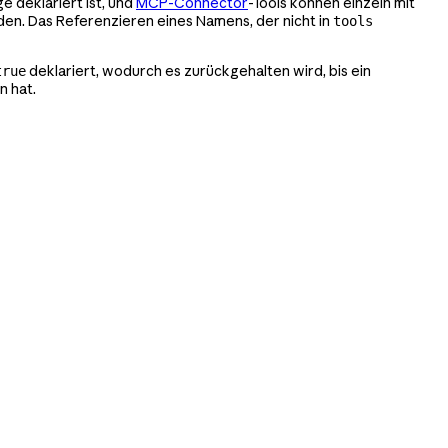
e deklariert ist, und
MCP-Connector
-Tools können einzeln mit
den. Das Referenzieren eines Namens, der nicht in
tools
deklariert, wodurch es zurückgehalten wird, bis ein
true
 hat.