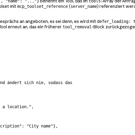
benennt ein Tool, das im
-Array der Anfrag
", "name": "..."}
tools
olset mit
(
) referenziert wer
mcp_toolset_reference
server_name
esprächs an angeboten, es sei denn, es wird mit
defer_loading: 
Tool erneut an, das ein früherer
-Block zurückgezogen
tool_removal
nd ändert sich nie, sodass das
 a location."
,
cription"
: 
"City name"
},