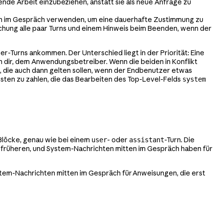
nde Arbeit einzubeziehen, anstatt sie als neue Anfrage zu
en im Gespräch verwenden, um eine dauerhafte Zustimmung zu
schung alle paar Turns und einem Hinweis beim Beenden, wenn der
r-Turns ankommen. Der Unterschied liegt in der Priorität: Eine
on dir, dem Anwendungsbetreiber. Wenn die beiden in Konflikt
, die auch dann gelten sollen, wenn der Endbenutzer etwas
sten zu zahlen, die das Bearbeiten des Top-Level-Felds
system
Blöcke, genau wie bei einem
- oder
-Turn. Die
user
assistant
 früheren, und System-Nachrichten mitten im Gespräch haben für
stem-Nachrichten mitten im Gespräch für Anweisungen, die erst