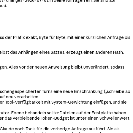
in deine Anfragen ein. Sie sind auf
ol-changes-2026-07-01
oud.
ss der Präfix exakt, Byte für Byte, mit einer kürzlichen Anfrage bis
elbst das Anhängen eines Satzes, erzeugt einen anderen Hash,
en. Alles vor der neuen Anweisung bleibt unverändert, sodass
ischengespeicherter Turns eine neue Einschränkung („schreibe ab
uf neu verarbeiten.
der Tool-Verfügbarkeit mit System-Gewichtung einfügen, und sie
tor-Ebene behandeln sollte: Dateien auf der Festplatte haben
er das verbleibende Token-Budget ist unter einen Schwellenwert
laude noch Tools für die vorherige Anfrage ausführt. Sie als