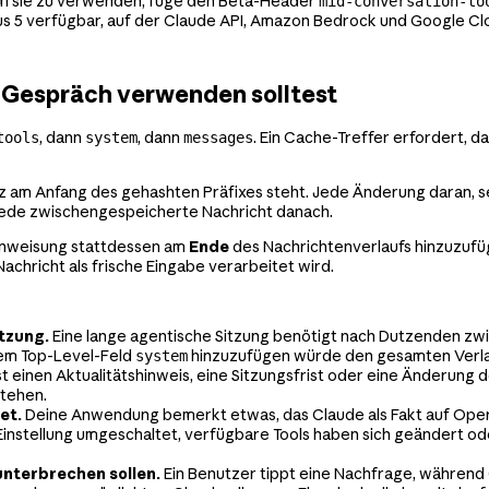
 Um sie zu verwenden, füge den Beta-Header
mid-conversation-to
us 5 verfügbar, auf der Claude API, Amazon Bedrock und Google Cl
 Gespräch verwenden solltest
, dann
, dann
. Ein Cache-Treffer erfordert, da
tools
system
messages
 am Anfang des gehashten Präfixes steht. Jede Änderung daran, s
jede zwischengespeicherte Nachricht danach.
 Anweisung stattdessen am
Ende
des Nachrichtenverlaufs hinzuzufüg
chricht als frische Eingabe verarbeitet wird.
tzung.
Eine lange agentische Sitzung benötigt nach Dutzenden zw
 dem Top-Level-Feld
hinzuzufügen würde den gesamten Verla
system
 einen Aktualitätshinweis, eine Sitzungsfrist oder eine Änderung 
stehen.
et.
Deine Anwendung bemerkt etwas, das Claude als Fakt auf Opera
instellung umgeschaltet, verfügbare Tools haben sich geändert od
unterbrechen sollen.
Ein Benutzer tippt eine Nachfrage, während C