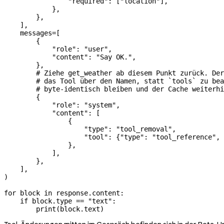
                "required"
: [
"location"
],
            },
        },
    ],
    messages
=
[
        {
            "role"
: 
"user"
,
            "content"
: 
"Say OK."
,
        },
        # Ziehe get_weather ab diesem Punkt zurück. Der
        # das Tool über den Namen, statt `tools` zu bea
        # byte-identisch bleiben und der Cache weiterhi
        {
            "role"
: 
"system"
,
            "content"
: [
                {
                    "type"
: 
"tool_removal"
,
                    "tool"
: {
"type"
: 
"tool_reference"
, 
                },
            ],
        },
    ],
)
for
 block 
in
 response.content:
    if
 block.type 
==
 "text"
:
        print
(block.text)