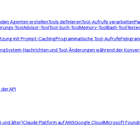
enden Agenten erstellen
Tools definieren
Tool-Aufrufe verarbeiten
Pa
rungs-Tool
Advisor-Tool
Tool-Such-Tool
Memory-Tool
Bash-Tool
Texted
utzung mit Prompt-Caching
Programmatische Tool-Aufrufe
Feingran
ing
System-Nachrichten und Tool-Änderungen während der Konver
in der API
 und älter)
Claude Platform auf AWS
Google Cloud
Microsoft Found