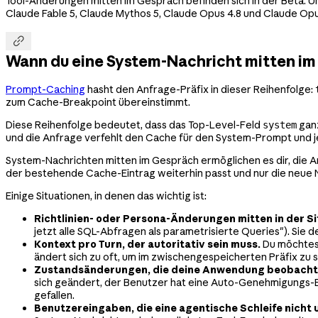
Tool-Änderungen mitten im Gespräch befinden sich in der Beta.
Claude Fable 5, Claude Mythos 5, Claude Opus 4.8 und Claude Op

Wann du eine System-Nachricht mitten im
Prompt-Caching
hasht den Anfrage-Präfix in dieser Reihenfolge:
zum Cache-Breakpoint übereinstimmt.
Diese Reihenfolge bedeutet, dass das Top-Level-Feld
ganz
system
und die Anfrage verfehlt den Cache für den System-Prompt und 
System-Nachrichten mitten im Gespräch ermöglichen es dir, die
der bestehende Cache-Eintrag weiterhin passt und nur die neue Na
Einige Situationen, in denen das wichtig ist:
Richtlinien- oder Persona-Änderungen mitten in der Si
jetzt alle SQL-Abfragen als parametrisierte Queries"). Sie
Kontext pro Turn, der autoritativ sein muss.
Du möchtest
ändert sich zu oft, um im zwischengespeicherten Präfix zu 
Zustandsänderungen, die deine Anwendung beobacht
sich geändert, der Benutzer hat eine Auto-Genehmigungs-E
gefallen.
Benutzereingaben, die eine agentische Schleife nicht 