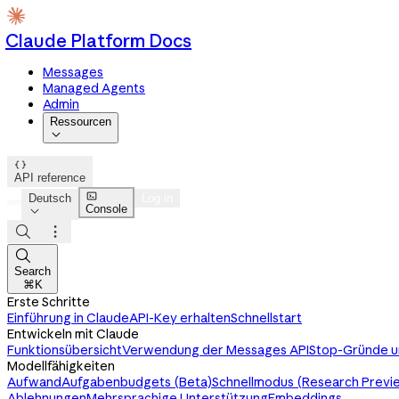
Claude Platform Docs
Messages
Managed Agents
Admin
Ressourcen


API reference

Deutsch
Log in
Console




Search
⌘K
Erste Schritte
Einführung in Claude
API-Key erhalten
Schnellstart
Entwickeln mit Claude
Funktionsübersicht
Verwendung der Messages API
Stop-Gründe u
Modellfähigkeiten
Aufwand
Aufgabenbudgets (Beta)
Schnellmodus (Research Previ
Ablehnungen
Mehrsprachige Unterstützung
Embeddings