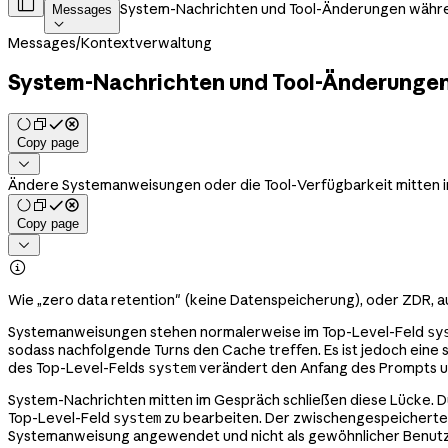

System-Nachrichten und Tool-Änderungen währe
Messages

Messages
/
Kontextverwaltung
System-Nachrichten und Tool-Änderungen
Copy page

Ändere Systemanweisungen oder die Tool-Verfügbarkeit mitten in
Copy page


Wie „zero data retention" (keine Datenspeicherung), oder ZDR, a
Systemanweisungen stehen normalerweise im Top-Level-Feld
sy
sodass nachfolgende Turns den Cache treffen. Es ist jedoch eine s
des Top-Level-Felds
verändert den Anfang des Prompts und
system
System-Nachrichten mitten im Gespräch schließen diese Lücke. D
Top-Level-Feld
zu bearbeiten. Der zwischengespeicherte P
system
Systemanweisung angewendet und nicht als gewöhnlicher Benutz