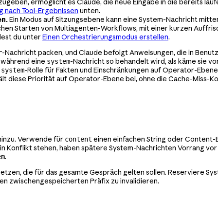
eben, ermöglicht es Claude, die neue Eingabe in die bereits laufe
g nach Tool-Ergebnissen
unten.
en.
Ein Modus auf Sitzungsebene kann eine System-Nachricht mitt
schen Starten von Multiagenten-Workflows, mit einer kurzen Auffri
dest du unter
Einen Orchestrierungsmodus erstellen
.
-Nachricht packen, und Claude befolgt Anweisungen, die in Benutze
r
, während eine
-Nachricht so behandelt wird, als käme sie v
system
e
-Rolle für Fakten und Einschränkungen auf Operator-Ebene
system
lt diese Priorität auf Operator-Ebene bei, ohne die Cache-Miss-Ko
inzu. Verwende für
einen einfachen String oder Content-
content
n Konflikt stehen, haben spätere System-Nachrichten Vorrang vor
.
em
etzen, die für das gesamte Gespräch gelten sollen. Reserviere Sy
n zwischengespeicherten Präfix zu invalidieren.