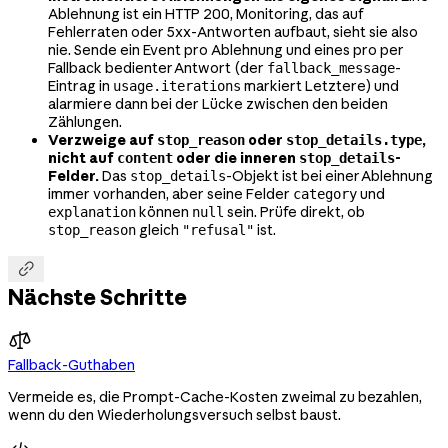
Ablehnung ist ein HTTP 200, Monitoring, das auf
Fehlerraten oder 5xx-Antworten aufbaut, sieht sie also
nie. Sende ein Event pro Ablehnung und eines pro per
Fallback bedienter Antwort (der
-
fallback_message
Eintrag in
markiert Letztere) und
usage.iterations
alarmiere dann bei der Lücke zwischen den beiden
Zählungen.
Verzweige auf
oder
,
stop_reason
stop_details.type
nicht auf
oder die inneren
-
content
stop_details
Felder.
Das
-Objekt ist bei einer Ablehnung
stop_details
immer vorhanden, aber seine Felder
und
category
können
sein. Prüfe direkt, ob
explanation
null
gleich
ist.
stop_reason
"refusal"

Nächste Schritte
Fallback-Guthaben
Vermeide es, die Prompt-Cache-Kosten zweimal zu bezahlen,
wenn du den Wiederholungsversuch selbst baust.