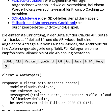
Fallback-Guthaben
: wie abgelehnte Anfragen
abgerechnet werden und wie du vermeidest, bei einem
Wiederholungsversuch zweimal für Prompt-Caching zu
bezahlen.
SDK-Middleware
: der SDK-Helfer, der all das kapselt.
Fallback- und Abrechnungs-Cookbook
: ein
durchgearbeitetes End-to-End-Beispiel.
Die einfachste Einrichtung, in der Beta auf der Claude API: Setze
auf
, und die API wiederholt eine
fallbacks
"default"
abgelehnte Anfrage auf dem Fallback-Modell, das Anthropic für
ihre Ablehnungskategorie empfiehlt. Für Kategorien ohne
empfohlenes Fallback bleibt die Ablehnung bestehen.
cURL
CLI
Python
TypeScript
C#
Go
Java
PHP
Ruby

client 
=
 Anthropic()
response 
=
 client.beta.messages.create(
    model
=
"claude-fable-5"
,
    max_tokens
=
1024
,
    messages
=
[{
"role"
: 
"user"
, 
"content"
: 
"Hello, Claud
    fallbacks
=
"default"
,
    betas
=
[
"server-side-fallback-2026-07-01"
],
)
print
(response.model)