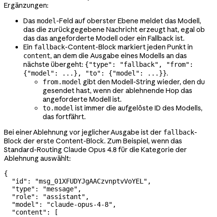
Ergänzungen:
Das
-Feld auf oberster Ebene meldet das Modell,
model
das die zurückgegebene Nachricht erzeugt hat, egal ob
das das angeforderte Modell oder ein Fallback ist.
Ein
-Content-Block markiert jeden Punkt in
fallback
, an dem die Ausgabe eines Modells an das
content
nächste übergeht:
{"type": "fallback", "from":
.
{"model": ...}, "to": {"model": ...}}
gibt den Modell-String wieder, den du
from.model
gesendet hast, wenn der ablehnende Hop das
angeforderte Modell ist.
ist immer die aufgelöste ID des Modells,
to.model
das fortfährt.
Bei einer Ablehnung vor jeglicher Ausgabe ist der
-
fallback
Block der erste Content-Block. Zum Beispiel, wenn das
Standard-Routing Claude Opus 4.8 für die Kategorie der
Ablehnung auswählt:
{
  "id"
: 
"msg_01XFUDYJgAACzvnptvVoYEL"
,
  "type"
: 
"message"
,
  "role"
: 
"assistant"
,
  "model"
: 
"claude-opus-4-8"
,
  "content"
: [