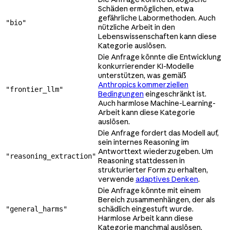
Schäden ermöglichen, etwa
gefährliche Labormethoden. Auch
"bio"
nützliche Arbeit in den
Lebenswissenschaften kann diese
Kategorie auslösen.
Die Anfrage könnte die Entwicklung
konkurrierender KI-Modelle
unterstützen, was gemäß
Anthropics kommerziellen
"frontier_llm"
Bedingungen
eingeschränkt ist.
Auch harmlose Machine-Learning-
Arbeit kann diese Kategorie
auslösen.
Die Anfrage fordert das Modell auf,
sein internes Reasoning im
Antworttext wiederzugeben. Um
"reasoning_extraction"
Reasoning stattdessen in
strukturierter Form zu erhalten,
verwende
adaptives Denken
.
Die Anfrage könnte mit einem
Bereich zusammenhängen, der als
schädlich eingestuft wurde.
"general_harms"
Harmlose Arbeit kann diese
Kategorie manchmal auslösen.