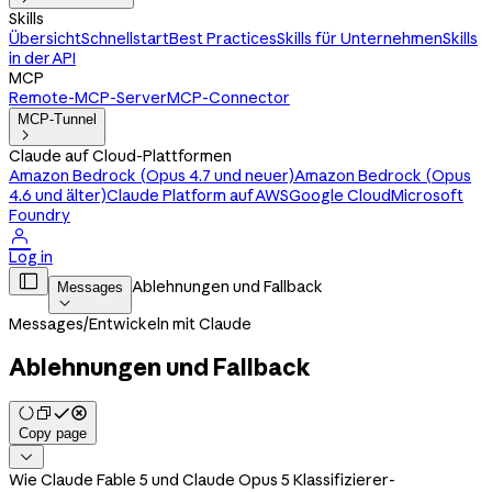
Skills
Übersicht
Schnellstart
Best Practices
Skills für Unternehmen
Skills
in der API
MCP
Remote-MCP-Server
MCP-Connector
MCP-Tunnel

Claude auf Cloud-Plattformen
Amazon Bedrock (Opus 4.7 und neuer)
Amazon Bedrock (Opus
4.6 und älter)
Claude Platform auf AWS
Google Cloud
Microsoft
Foundry

Log in

Ablehnungen und Fallback
Messages

Messages
/
Entwickeln mit Claude
Ablehnungen und Fallback
Copy page

Wie Claude Fable 5 und Claude Opus 5 Klassifizierer-