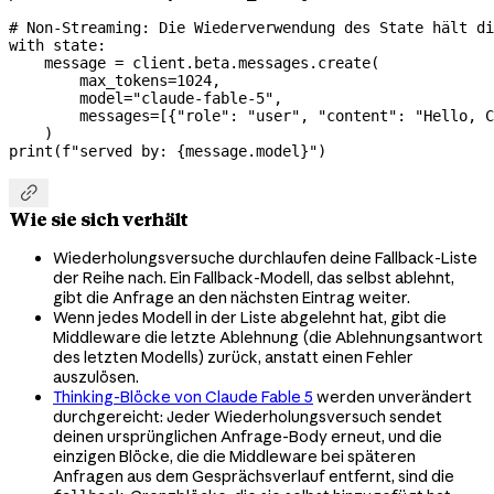
# Non-Streaming: Die Wiederverwendung des State hält di
with
 state:
    message 
=
 client.beta.messages.create(
        max_tokens
=
1024
,
        model
=
"claude-fable-5"
,
        messages
=
[{
"role"
: 
"user"
, 
"content"
: 
"Hello, C
    )
print
(
f
"served by: 
{
message.model
}
"
)

Wie sie sich verhält
Wiederholungsversuche durchlaufen deine Fallback-Liste
der Reihe nach. Ein Fallback-Modell, das selbst ablehnt,
gibt die Anfrage an den nächsten Eintrag weiter.
Wenn jedes Modell in der Liste abgelehnt hat, gibt die
Middleware die letzte Ablehnung (die Ablehnungsantwort
des letzten Modells) zurück, anstatt einen Fehler
auszulösen.
Thinking-Blöcke von Claude Fable 5
werden unverändert
durchgereicht: Jeder Wiederholungsversuch sendet
deinen ursprünglichen Anfrage-Body erneut, und die
einzigen Blöcke, die die Middleware bei späteren
Anfragen aus dem Gesprächsverlauf entfernt, sind die