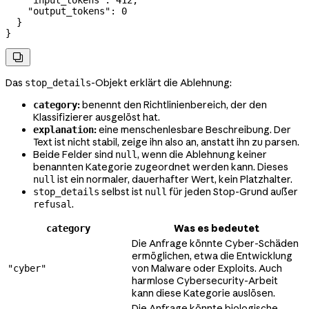
    "output_tokens"
: 
0
  }
}

Das
-Objekt erklärt die Ablehnung:
stop_details
:
benennt den Richtlinienbereich, der den
category
Klassifizierer ausgelöst hat.
:
eine menschenlesbare Beschreibung. Der
explanation
Text ist nicht stabil, zeige ihn also an, anstatt ihn zu parsen.
Beide Felder sind
, wenn die Ablehnung keiner
null
benannten Kategorie zugeordnet werden kann. Dieses
ist ein normaler, dauerhafter Wert, kein Platzhalter.
null
selbst ist
für jeden Stop-Grund außer
stop_details
null
.
refusal
Was es bedeutet
category
Die Anfrage könnte Cyber-Schäden
ermöglichen, etwa die Entwicklung
von Malware oder Exploits. Auch
"cyber"
harmlose Cybersecurity-Arbeit
kann diese Kategorie auslösen.
Die Anfrage könnte biologische