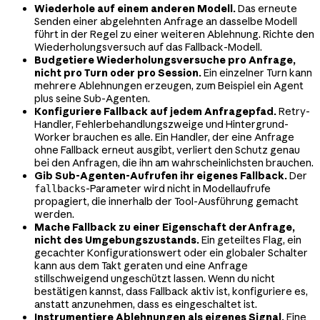
Wiederhole auf einem anderen Modell.
Das erneute
Senden einer abgelehnten Anfrage an dasselbe Modell
führt in der Regel zu einer weiteren Ablehnung. Richte den
Wiederholungsversuch auf das Fallback-Modell.
Budgetiere Wiederholungsversuche pro Anfrage,
nicht pro Turn oder pro Session.
Ein einzelner Turn kann
mehrere Ablehnungen erzeugen, zum Beispiel ein Agent
plus seine Sub-Agenten.
Konfiguriere Fallback auf jedem Anfragepfad.
Retry-
Handler, Fehlerbehandlungszweige und Hintergrund-
Worker brauchen es alle. Ein Handler, der eine Anfrage
ohne Fallback erneut ausgibt, verliert den Schutz genau
bei den Anfragen, die ihn am wahrscheinlichsten brauchen.
Gib Sub-Agenten-Aufrufen ihr eigenes Fallback.
Der
-Parameter wird nicht in Modellaufrufe
fallbacks
propagiert, die innerhalb der Tool-Ausführung gemacht
werden.
Mache Fallback zu einer Eigenschaft der Anfrage,
nicht des Umgebungszustands.
Ein geteiltes Flag, ein
gecachter Konfigurationswert oder ein globaler Schalter
kann aus dem Takt geraten und eine Anfrage
stillschweigend ungeschützt lassen. Wenn du nicht
bestätigen kannst, dass Fallback aktiv ist, konfiguriere es,
anstatt anzunehmen, dass es eingeschaltet ist.
Instrumentiere Ablehnungen als eigenes Signal.
Eine