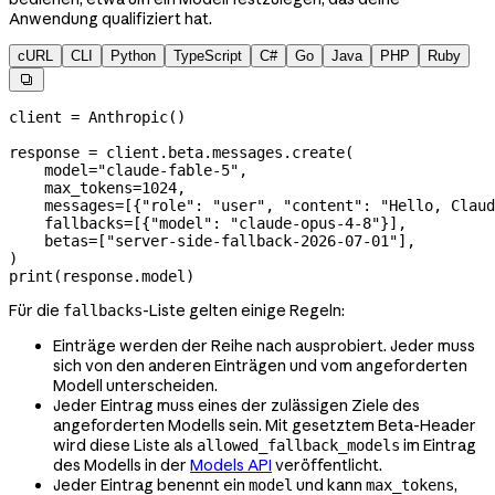
Anwendung qualifiziert hat.
cURL
CLI
Python
TypeScript
C#
Go
Java
PHP
Ruby

client 
=
 Anthropic()
response 
=
 client.beta.messages.create(
    model
=
"claude-fable-5"
,
    max_tokens
=
1024
,
    messages
=
[{
"role"
: 
"user"
, 
"content"
: 
"Hello, Claud
    fallbacks
=
[{
"model"
: 
"claude-opus-4-8"
}],
    betas
=
[
"server-side-fallback-2026-07-01"
],
)
print
(response.model)
Für die
-Liste gelten einige Regeln:
fallbacks
Einträge werden der Reihe nach ausprobiert. Jeder muss
sich von den anderen Einträgen und vom angeforderten
Modell unterscheiden.
Jeder Eintrag muss eines der zulässigen Ziele des
angeforderten Modells sein. Mit gesetztem Beta-Header
wird diese Liste als
im Eintrag
allowed_fallback_models
des Modells in der
Models API
veröffentlicht.
Jeder Eintrag benennt ein
und kann
,
model
max_tokens