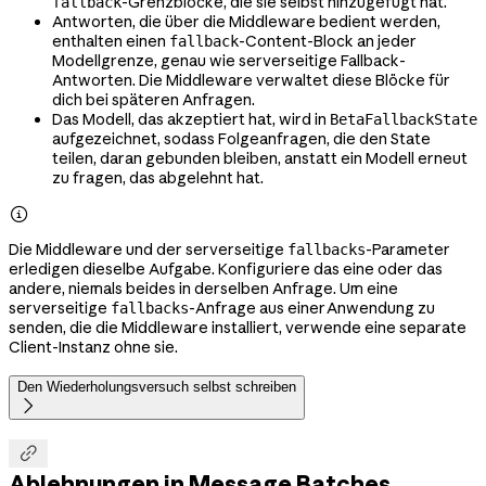
-Grenzblöcke, die sie selbst hinzugefügt hat.
fallback
Antworten, die über die Middleware bedient werden,
enthalten einen
-Content-Block an jeder
fallback
Modellgrenze, genau wie serverseitige Fallback-
Antworten. Die Middleware verwaltet diese Blöcke für
dich bei späteren Anfragen.
Das Modell, das akzeptiert hat, wird in
BetaFallbackState
aufgezeichnet, sodass Folgeanfragen, die den State
teilen, daran gebunden bleiben, anstatt ein Modell erneut
zu fragen, das abgelehnt hat.

Die Middleware und der serverseitige
-Parameter
fallbacks
erledigen dieselbe Aufgabe. Konfiguriere das eine oder das
andere, niemals beides in derselben Anfrage. Um eine
serverseitige
-Anfrage aus einer Anwendung zu
fallbacks
senden, die die Middleware installiert, verwende eine separate
Client-Instanz ohne sie.
Den Wiederholungsversuch selbst schreiben


Ablehnungen in Message Batches