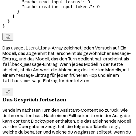
        "cache_read_input_tokens"
: 
0
,
        "cache_creation_input_tokens"
: 
0
      }
    ]
  }
}

Das
-Array zeichnet jeden Versuch auf. Ein
usage.iterations
Modell, das abgelehnt hat, erscheint als gewöhnlicher
-
message
Eintrag, und das Modell, das den Turn bedient hat, erscheint als
-Eintrag. Wenn jedes Modell in der Kette
fallback_message
ablehnt, ist die Antwort die Ablehnung des letzten Modells, mit
einem
-Eintrag für jeden früheren Hop und einem
message
-Eintrag für den letzten.
fallback_message

Das Gespräch fortsetzen
Sende im nächsten Turn den Assistant-Content so zurück, wie
du ihn erhalten hast. Nach einem Fallback mitten in der Ausgabe
kann
Blocktypen enthalten, die das ablehnende Modell
content
vor der Übergabe erzeugt hat; die folgende Tabelle zeigt,
welche du behalten und welche du weglassen solltest, wenn du