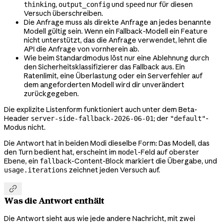
,
und
nur für diesen
thinking
output_config
speed
Versuch überschreiben.
Die Anfrage muss als direkte Anfrage an jedes benannte
Modell gültig sein. Wenn ein Fallback-Modell ein Feature
nicht unterstützt, das die Anfrage verwendet, lehnt die
API die Anfrage von vornherein ab.
Wie beim Standardmodus löst nur eine Ablehnung durch
den Sicherheitsklassifizierer das Fallback aus. Ein
Ratenlimit, eine Überlastung oder ein Serverfehler auf
dem angeforderten Modell wird dir unverändert
zurückgegeben.
Die explizite Listenform funktioniert auch unter dem Beta-
Header
; der
-
server-side-fallback-2026-06-01
"default"
Modus nicht.
Die Antwort hat in beiden Modi dieselbe Form: Das Modell, das
den Turn bedient hat, erscheint im
-Feld auf oberster
model
Ebene, ein
-Content-Block markiert die Übergabe, und
fallback
zeichnet jeden Versuch auf.
usage.iterations

Was die Antwort enthält
Die Antwort sieht aus wie jede andere Nachricht, mit zwei