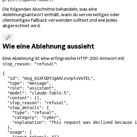
Die folgenden Abschnitte behandeln, was eine
Ablehnungsantwort enthält, wann du serverseitiges oder
clientseitiges Fallback verwenden solltest und wie jedes
abgerechnet wird.

Wie eine Ablehnung aussieht
Eine Ablehnung ist eine erfolgreiche HTTP-200-Antwort mit
:
stop_reason: "refusal"
{
  "id"
: 
"msg_01XFUDYJgAACzvnptvVoYEL"
,
  "type"
: 
"message"
,
  "role"
: 
"assistant"
,
  "model"
: 
"claude-fable-5"
,
  "content"
: [],
  "stop_reason"
: 
"refusal"
,
  "stop_details"
: {
    "type"
: 
"refusal"
,
    "category"
: 
"cyber"
,
    "explanation"
: 
"This request was declined because i
  },
  "usage"
: {
    "input_tokens"
: 
412
,