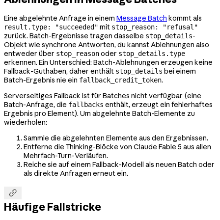
Eine abgelehnte Anfrage in einem
Message Batch
kommt als
mit
result.type: "succeeded"
stop_reason: "refusal"
zurück. Batch-Ergebnisse tragen dasselbe
-
stop_details
Objekt wie synchrone Antworten, du kannst Ablehnungen also
entweder über
oder
stop_reason
stop_details.type
erkennen. Ein Unterschied: Batch-Ablehnungen erzeugen keine
Fallback-Guthaben, daher enthält
bei einem
stop_details
Batch-Ergebnis nie ein
.
fallback_credit_token
Serverseitiges Fallback ist für Batches nicht verfügbar (eine
Batch-Anfrage, die
enthält, erzeugt ein fehlerhaftes
fallbacks
Ergebnis pro Element). Um abgelehnte Batch-Elemente zu
wiederholen:
Sammle die abgelehnten Elemente aus den Ergebnissen.
Entferne die Thinking-Blöcke von Claude Fable 5 aus allen
Mehrfach-Turn-Verläufen.
Reiche sie auf einem Fallback-Modell als neuen Batch oder
als direkte Anfragen erneut ein.

Häufige Fallstricke