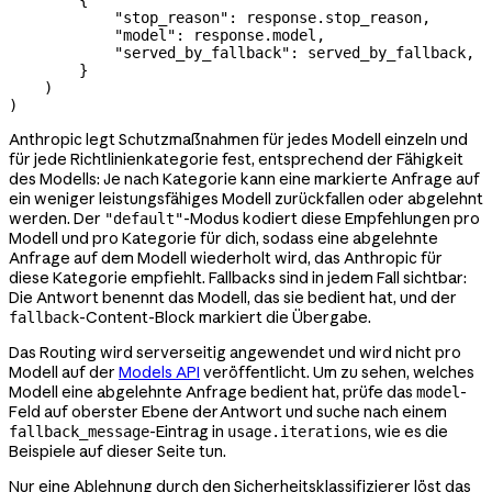
        {
            "stop_reason"
: response.stop_reason,
            "model"
: response.model,
            "served_by_fallback"
: served_by_fallback,
        }
    )
)
Anthropic legt Schutzmaßnahmen für jedes Modell einzeln und
für jede Richtlinienkategorie fest, entsprechend der Fähigkeit
des Modells: Je nach Kategorie kann eine markierte Anfrage auf
ein weniger leistungsfähiges Modell zurückfallen oder abgelehnt
werden. Der
-Modus kodiert diese Empfehlungen pro
"default"
Modell und pro Kategorie für dich, sodass eine abgelehnte
Anfrage auf dem Modell wiederholt wird, das Anthropic für
diese Kategorie empfiehlt. Fallbacks sind in jedem Fall sichtbar:
Die Antwort benennt das Modell, das sie bedient hat, und der
-Content-Block markiert die Übergabe.
fallback
Das Routing wird serverseitig angewendet und wird nicht pro
Modell auf der
Models API
veröffentlicht. Um zu sehen, welches
Modell eine abgelehnte Anfrage bedient hat, prüfe das
-
model
Feld auf oberster Ebene der Antwort und suche nach einem
-Eintrag in
, wie es die
fallback_message
usage.iterations
Beispiele auf dieser Seite tun.
Nur eine Ablehnung durch den Sicherheitsklassifizierer löst das