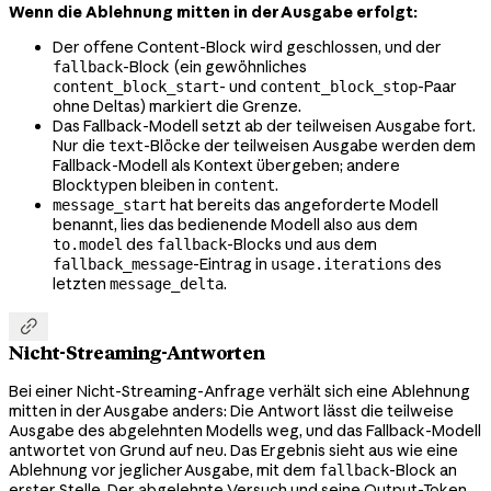
Wenn die Ablehnung mitten in der Ausgabe erfolgt:
Der offene Content-Block wird geschlossen, und der
-Block (ein gewöhnliches
fallback
- und
-Paar
content_block_start
content_block_stop
ohne Deltas) markiert die Grenze.
Das Fallback-Modell setzt ab der teilweisen Ausgabe fort.
Nur die
-Blöcke der teilweisen Ausgabe werden dem
text
Fallback-Modell als Kontext übergeben; andere
Blocktypen bleiben in
.
content
hat bereits das angeforderte Modell
message_start
benannt, lies das bedienende Modell also aus dem
des
-Blocks und aus dem
to.model
fallback
-Eintrag in
des
fallback_message
usage.iterations
letzten
.
message_delta

Nicht-Streaming-Antworten
Bei einer Nicht-Streaming-Anfrage verhält sich eine Ablehnung
mitten in der Ausgabe anders: Die Antwort lässt die teilweise
Ausgabe des abgelehnten Modells weg, und das Fallback-Modell
antwortet von Grund auf neu. Das Ergebnis sieht aus wie eine
Ablehnung vor jeglicher Ausgabe, mit dem
-Block an
fallback
erster Stelle. Der abgelehnte Versuch und seine Output-Token