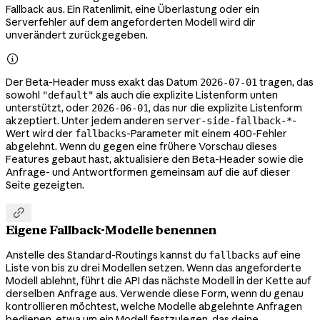
Fallback aus. Ein Ratenlimit, eine Überlastung oder ein
Serverfehler auf dem angeforderten Modell wird dir
unverändert zurückgegeben.

Der Beta-Header muss exakt das Datum
tragen, das
2026-07-01
sowohl
als auch die explizite Listenform unten
"default"
unterstützt, oder
, das nur die explizite Listenform
2026-06-01
akzeptiert. Unter jedem anderen
-
server-side-fallback-*
Wert wird der
-Parameter mit einem 400-Fehler
fallbacks
abgelehnt. Wenn du gegen eine frühere Vorschau dieses
Features gebaut hast, aktualisiere den Beta-Header sowie die
Anfrage- und Antwortformen gemeinsam auf die auf dieser
Seite gezeigten.

Eigene Fallback-Modelle benennen
Anstelle des Standard-Routings kannst du
auf eine
fallbacks
Liste von bis zu drei Modellen setzen. Wenn das angeforderte
Modell ablehnt, führt die API das nächste Modell in der Kette auf
derselben Anfrage aus. Verwende diese Form, wenn du genau
kontrollieren möchtest, welche Modelle abgelehnte Anfragen
bedienen, etwa um ein Modell festzulegen, das deine