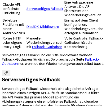
Eine Anfrage, eine
Claude API,
Antwort. Die API
einfachste
Serverseitiges Fallback
übernimmt den
Einrichtung
Wiederholungsversuch.
Beliebige
Einmal auf dem Client
Plattform, mit
konfigurieren.
Die SDK-Middleware
einem
Wiederholungsversuche
Anthropic SDK
erfolgen automatisch.
Rohes HTTP
Manueller
Volle Kontrolle. Fallback-
oder eigene
Wiederholungsversuch
Guthaben hält die
Retry-Logik
mit
Fallback-Guthaben
Kosten niedrig.
Serverseitiges Fallback und die SDK-Middleware wenden
Fallback-Guthaben für dich an. Du brauchst die Seite
Fallback-
Guthaben
nur, wenn du den Wiederholungsversuch selbst baust.

Serverseitiges Fallback
Serverseitiges Fallback wiederholt eine abgelehnte Anfrage
innerhalb eines einzigen API-Aufrufs. Im Standardmodus führt
die API, wenn das primäre Modell ablehnt und die
Ablehnungskategorie ein empfohlenes Fallback hat, dieselbe
Anfrage auf dem Modell aus, das Anthropic für diese Kategorie