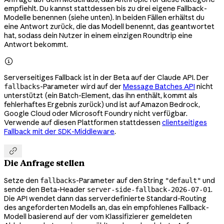
empfiehlt. Du kannst stattdessen bis zu drei eigene Fallback-
Modelle benennen (siehe unten). In beiden Fällen erhältst du
eine Antwort zurück, die das Modell benennt, das geantwortet
hat, sodass dein Nutzer in einem einzigen Roundtrip eine
Antwort bekommt.

Serverseitiges Fallback ist in der Beta auf der Claude API. Der
-Parameter wird auf der
Message Batches API
nicht
fallbacks
unterstützt (ein Batch-Element, das ihn enthält, kommt als
fehlerhaftes Ergebnis zurück) und ist auf Amazon Bedrock,
Google Cloud oder Microsoft Foundry nicht verfügbar.
Verwende auf diesen Plattformen stattdessen
clientseitiges
Fallback mit der SDK-Middleware
.

Die Anfrage stellen
Setze den
-Parameter auf den String
und
fallbacks
"default"
sende den Beta-Header
.
server-side-fallback-2026-07-01
Die API wendet dann das serverdefinierte Standard-Routing
des angeforderten Modells an, das ein empfohlenes Fallback-
Modell basierend auf der vom Klassifizierer gemeldeten