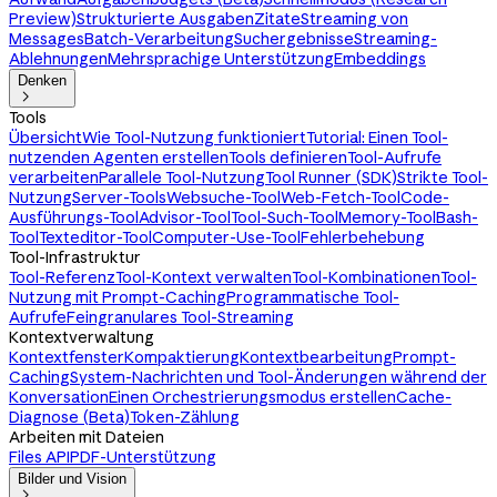
Preview)
Strukturierte Ausgaben
Zitate
Streaming von
Messages
Batch-Verarbeitung
Suchergebnisse
Streaming-
Ablehnungen
Mehrsprachige Unterstützung
Embeddings
Denken

Tools
Übersicht
Wie Tool-Nutzung funktioniert
Tutorial: Einen Tool-
nutzenden Agenten erstellen
Tools definieren
Tool-Aufrufe
verarbeiten
Parallele Tool-Nutzung
Tool Runner (SDK)
Strikte Tool-
Nutzung
Server-Tools
Websuche-Tool
Web-Fetch-Tool
Code-
Ausführungs-Tool
Advisor-Tool
Tool-Such-Tool
Memory-Tool
Bash-
Tool
Texteditor-Tool
Computer-Use-Tool
Fehlerbehebung
Tool-Infrastruktur
Tool-Referenz
Tool-Kontext verwalten
Tool-Kombinationen
Tool-
Nutzung mit Prompt-Caching
Programmatische Tool-
Aufrufe
Feingranulares Tool-Streaming
Kontextverwaltung
Kontextfenster
Kompaktierung
Kontextbearbeitung
Prompt-
Caching
System-Nachrichten und Tool-Änderungen während der
Konversation
Einen Orchestrierungsmodus erstellen
Cache-
Diagnose (Beta)
Token-Zählung
Arbeiten mit Dateien
Files API
PDF-Unterstützung
Bilder und Vision
