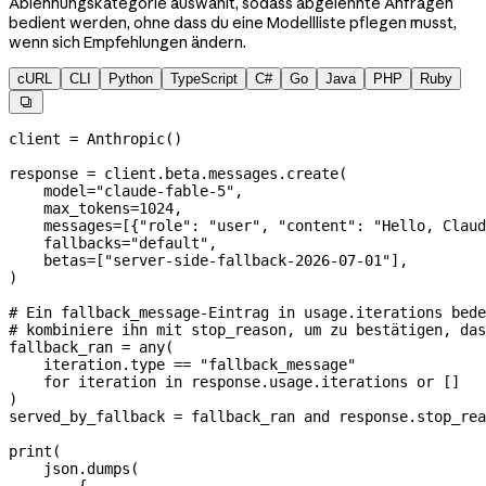
Ablehnungskategorie auswählt, sodass abgelehnte Anfragen
bedient werden, ohne dass du eine Modellliste pflegen musst,
wenn sich Empfehlungen ändern.
cURL
CLI
Python
TypeScript
C#
Go
Java
PHP
Ruby

client 
=
 Anthropic()
response 
=
 client.beta.messages.create(
    model
=
"claude-fable-5"
,
    max_tokens
=
1024
,
    messages
=
[{
"role"
: 
"user"
, 
"content"
: 
"Hello, Claud
    fallbacks
=
"default"
,
    betas
=
[
"server-side-fallback-2026-07-01"
],
)
# Ein fallback_message-Eintrag in usage.iterations bede
# kombiniere ihn mit stop_reason, um zu bestätigen, das
fallback_ran 
=
 any
(
    iteration.type 
==
 "fallback_message"
    for
 iteration 
in
 response.usage.iterations 
or
 []
)
served_by_fallback 
=
 fallback_ran 
and
 response.stop_rea
print
(
    json.dumps(