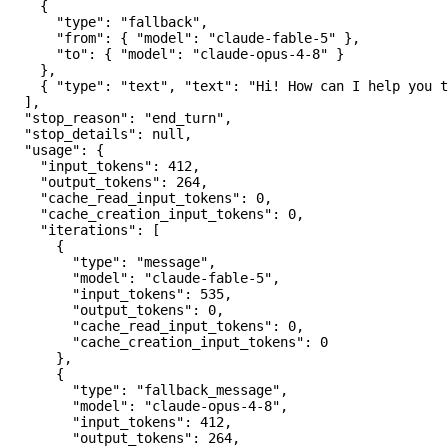
    {
      "type"
: 
"fallback"
,
      "from"
: { 
"model"
: 
"claude-fable-5"
 },
      "to"
: { 
"model"
: 
"claude-opus-4-8"
 }
    },
    { 
"type"
: 
"text"
, 
"text"
: 
"Hi! How can I help you t
  ],
  "stop_reason"
: 
"end_turn"
,
  "stop_details"
: 
null
,
  "usage"
: {
    "input_tokens"
: 
412
,
    "output_tokens"
: 
264
,
    "cache_read_input_tokens"
: 
0
,
    "cache_creation_input_tokens"
: 
0
,
    "iterations"
: [
      {
        "type"
: 
"message"
,
        "model"
: 
"claude-fable-5"
,
        "input_tokens"
: 
535
,
        "output_tokens"
: 
0
,
        "cache_read_input_tokens"
: 
0
,
        "cache_creation_input_tokens"
: 
0
      },
      {
        "type"
: 
"fallback_message"
,
        "model"
: 
"claude-opus-4-8"
,
        "input_tokens"
: 
412
,
        "output_tokens"
: 
264
,