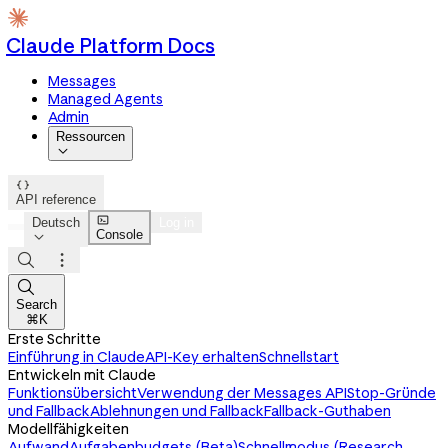
Claude Platform Docs
Messages
Managed Agents
Admin
Ressourcen


API reference

Deutsch
Log in
Console




Search
⌘K
Erste Schritte
Einführung in Claude
API-Key erhalten
Schnellstart
Entwickeln mit Claude
Funktionsübersicht
Verwendung der Messages API
Stop-Gründe
und Fallback
Ablehnungen und Fallback
Fallback-Guthaben
Modellfähigkeiten
Aufwand
Aufgabenbudgets (Beta)
Schnellmodus (Research