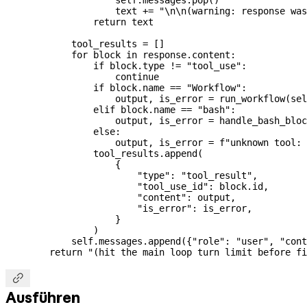
                    text 
+=
 "
\n\n
(warning: response was
                return
 text
            tool_results 
=
 []
            for
 block 
in
 response.content:
                if
 block.type 
!=
 "tool_use"
:
                    continue
                if
 block.name 
==
 "Workflow"
:
                    output, is_error 
=
 run_workflow(
sel
                elif
 block.name 
==
 "bash"
:
                    output, is_error 
=
 handle_bash_bloc
                else
:
                    output, is_error 
=
 f
"unknown tool: 
                tool_results.append(
                    {
                        "type"
: 
"tool_result"
,
                        "tool_use_id"
: block.id,
                        "content"
: output,
                        "is_error"
: is_error,
                    }
                )
            self
.messages.append({
"role"
: 
"user"
, 
"cont
        return
 "(hit the main loop turn limit before fi

Ausführen