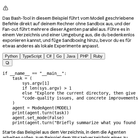

Das Bash-Tool in diesem Beispiel führt vom Modell geschriebene
Befehle direkt auf deinem Rechner ohne Sandbox aus, und der
Fan-out führt mehrere dieser Agenten parallel aus. Führe es in
einem Verzeichnis und einer Umgebung aus, die du bedenkenlos
exponieren kannst, und füge Sandboxing hinzu, bevor du es für
etwas anderes als lokale Experimente anpasst.
Python
TypeScript
C#
Go
Java
PHP
Ruby

if
 __name__
 ==
 "__main__"
:
    task 
=
 (
        sys.argv[
1
]
        if
 len
(sys.argv) 
>
 1
        else
 "Explore the current directory, then give 
        "code-quality issues, and concrete improvements
    )
    agent 
=
 ModeAgent(
MODEL
)
    print
(agent.turn(task))
    agent.set_mode(
False
)
    print
(agent.turn(
"Briefly summarize what you found 
Starte das Beispiel aus dem Verzeichnis, in dem die Agenten
arbeiten sollen, zum Beispiel dem Wurzelverzeichnis eines zu