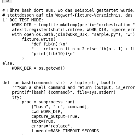

# Führe bash dort aus, wo das Beispiel gestartet wurde
# stattdessen auf ein Wegwerf-Fixture-Verzeichnis, das 
if
 DOC_TEST_MODE
:
    WORK_DIR
 =
 tempfile.mkdtemp(
prefix
=
"orchestration-"
    atexit.register(shutil.rmtree, 
WORK_DIR
, 
ignore_err
    with
 open
(os.path.join(
WORK_DIR
, 
"sample.py"
), 
"w"
)
        fixture.write(
            "def fib(n):
\n
"
            "    return n if n < 2 else fib(n - 1) + fi
            "print(fib(10))
\n
"
        )
else
:
    WORK_DIR
 =
 os.getcwd()
def
 run_bash
(
command
: 
str
) -> tuple[
str
, 
bool
]:
    """Run a shell command and return (output, is_error
    print
(
f
"[bash] 
{
command
}
"
, 
file
=
sys.stderr)
    try
:
        proc 
=
 subprocess.run(
            [
"bash"
, 
"-c"
, command],
            cwd
=
WORK_DIR
,
            capture_output
=
True
,
            text
=
True
,
            errors
=
"replace"
,
            timeout
=
BASH_TIMEOUT_SECONDS
,