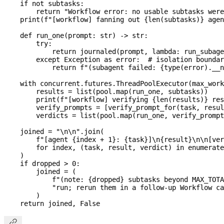
    if
 not
 subtasks:
        return
 "Workflow error: no usable subtasks were
    print
(
f
"[workflow] fanning out 
{
len
(subtasks)
}
 agen
    def
 run_one
(
prompt
: 
str
) -> 
str
:
        try
:
            return
 journaled(prompt, 
lambda
: run_subage
        except
 Exception
 as
 error:  
# isolation boundar
            return
 f
"(subagent failed: 
{
type
(error).
__n
    with
 concurrent.futures.ThreadPoolExecutor(
max_work
        results 
=
 list
(pool.map(run_one, subtasks))
        print
(
f
"[workflow] verifying 
{
len
(results)
}
 res
        verify_prompts 
=
 [verify_prompt_for(task, resul
        verdicts 
=
 list
(pool.map(run_one, verify_prompt
    joined 
=
 "
\n\n
"
.join(
        f
"[agent 
{
index 
+
 1
}
: 
{
task
}
]
\n
{
result
}
\n\n
[ver
        for
 index, (task, result, verdict) 
in
 enumerate
    )
    if
 dropped 
>
 0
:
        joined 
=
 (
            f
"(note: 
{
dropped
}
 subtasks beyond MAX_TOTA
            "run; rerun them in a follow-up Workflow ca
        )
    return
 joined, 
False
