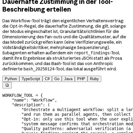
Dauerhafte Zustimmung in der Tool-
Beschreibung erteilen
Das Workflow-Tool trägt den eigentlichen Verhaltensvertrag:
die Opt-in-Regel, die dauerhafte Zustimmung, die gilt, solange
der Modus eingeschaltet ist, Granularitätsrichtlinien für die
Dimensionierung des Fan-outs und die Qualitätsmuster, auf die
das Modell zurückgreifen kann (eine Verifizierungswelle, ein
Vollständigkeitskritiker, mehrphasige Sequenzierung).
Subagenten erhalten außerdem ein
-Tool,
report_findings
damit ihre Ergebnisse als strukturiertes JSON statt als Prosa
zurückkommen, und das Bash-Tool ist das von Anthropic
definierte
-Tool, das lokal ausgeführt wird.
bash_20250124
Python
TypeScript
C#
Go
Java
PHP
Ruby

WORKFLOW_TOOL
 =
 {
    "name"
: 
"Workflow"
,
    "description"
: (
        "Orchestrate a multiagent workflow: split a lar
        "and run them as parallel agents, then collect 
        "Opt-in: only use this tool when the user expli
        "system message confirms that orchestration mod
        "Quality patterns: adversarial verification (a 