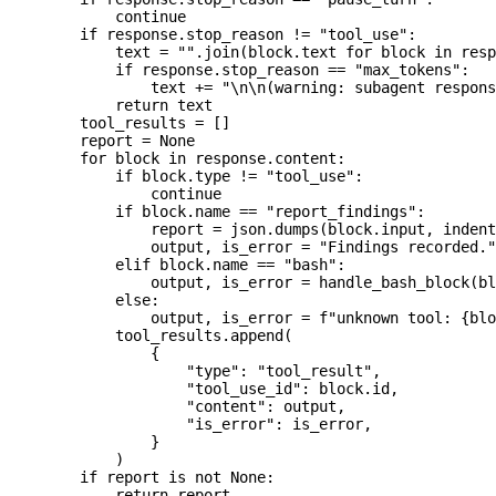
            continue
        if
 response.stop_reason 
!=
 "tool_use"
:
            text 
=
 ""
.join(block.text 
for
 block 
in
 resp
            if
 response.stop_reason 
==
 "max_tokens"
:
                text 
+=
 "
\n\n
(warning: subagent respons
            return
 text
        tool_results 
=
 []
        report 
=
 None
        for
 block 
in
 response.content:
            if
 block.type 
!=
 "tool_use"
:
                continue
            if
 block.name 
==
 "report_findings"
:
                report 
=
 json.dumps(block.input, 
indent
                output, is_error 
=
 "Findings recorded."
            elif
 block.name 
==
 "bash"
:
                output, is_error 
=
 handle_bash_block(bl
            else
:
                output, is_error 
=
 f
"unknown tool: 
{
blo
            tool_results.append(
                {
                    "type"
: 
"tool_result"
,
                    "tool_use_id"
: block.id,
                    "content"
: output,
                    "is_error"
: is_error,
                }
            )
        if
 report 
is
 not
 None
:
            return
 report