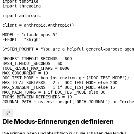
import
 tempfile
import
 threading
import
 anthropic
client 
=
 anthropic.Anthropic()
MODEL
 =
 "claude-opus-5"
EFFORT
 =
 "xhigh"
SYSTEM_PROMPT
 =
 "You are a helpful general-purpose agen
REQUEST_TIMEOUT_SECONDS
 =
 600
BASH_TIMEOUT_SECONDS
 =
 60
TOOL_RESULT_MAX_CHARS
 =
 8000
MAX_CONCURRENT
 =
 10
DOC_TEST_MODE
 =
 bool
(os.environ.get(
"DOC_TEST_MODE"
))
MAX_TOTAL_SUBTASKS
 =
 2
 if
 DOC_TEST_MODE
 else
 200
MAX_SUBAGENT_TURNS
 =
 1
 if
 DOC_TEST_MODE
 else
 15
MAX_MAIN_TURNS
 =
 1
 if
 DOC_TEST_MODE
 else
 30
TURNS_BETWEEN_REFRESHERS
 =
 10
JOURNAL_PATH
 =
 os.environ.get(
"ORCH_JOURNAL"
) 
or
 "orche

Die Modus-Erinnerungen definieren
Die Erinnerungen sind absichtlich kurz. Sie schalten den Modus