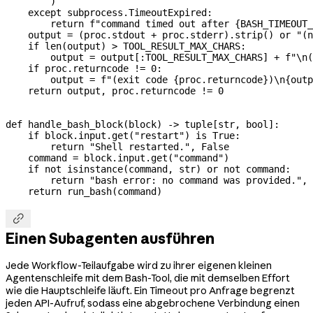
        )
    except
 subprocess.TimeoutExpired:
        return
 f
"command timed out after 
{
BASH_TIMEOUT_
    output 
=
 (proc.stdout 
+
 proc.stderr).strip() 
or
 "(n
    if
 len
(output) 
>
 TOOL_RESULT_MAX_CHARS
:
        output 
=
 output[:
TOOL_RESULT_MAX_CHARS
] 
+
 f
"
\n
(
    if
 proc.returncode 
!=
 0
:
        output 
=
 f
"(exit code 
{
proc.returncode
}
)
\n
{
outp
    return
 output, proc.returncode 
!=
 0
def
 handle_bash_block
(
block
) -> tuple[
str
, 
bool
]:
    if
 block.input.get(
"restart"
) 
is
 True
:
        return
 "Shell restarted."
, 
False
    command 
=
 block.input.get(
"command"
)
    if
 not
 isinstance
(command, 
str
) 
or
 not
 command:
        return
 "bash error: no command was provided."
, 
    return
 run_bash(command)

Einen Subagenten ausführen
Jede Workflow-Teilaufgabe wird zu ihrer eigenen kleinen
Agentenschleife mit dem Bash-Tool, die mit demselben Effort
wie die Hauptschleife läuft. Ein Timeout pro Anfrage begrenzt
jeden API-Aufruf, sodass eine abgebrochene Verbindung einen