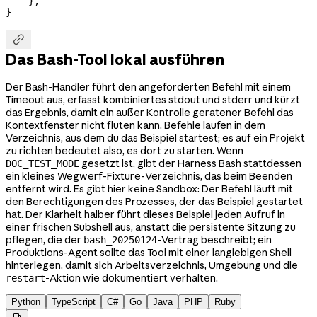
    },
}

Das Bash-Tool lokal ausführen
Der Bash-Handler führt den angeforderten Befehl mit einem
Timeout aus, erfasst kombiniertes stdout und stderr und kürzt
das Ergebnis, damit ein außer Kontrolle geratener Befehl das
Kontextfenster nicht fluten kann. Befehle laufen in dem
Verzeichnis, aus dem du das Beispiel startest; es auf ein Projekt
zu richten bedeutet also, es dort zu starten. Wenn
gesetzt ist, gibt der Harness Bash stattdessen
DOC_TEST_MODE
ein kleines Wegwerf-Fixture-Verzeichnis, das beim Beenden
entfernt wird. Es gibt hier keine Sandbox: Der Befehl läuft mit
den Berechtigungen des Prozesses, der das Beispiel gestartet
hat. Der Klarheit halber führt dieses Beispiel jeden Aufruf in
einer frischen Subshell aus, anstatt die persistente Sitzung zu
pflegen, die der
-Vertrag beschreibt; ein
bash_20250124
Produktions-Agent sollte das Tool mit einer langlebigen Shell
hinterlegen, damit sich Arbeitsverzeichnis, Umgebung und die
-Aktion wie dokumentiert verhalten.
restart
Python
TypeScript
C#
Go
Java
PHP
Ruby