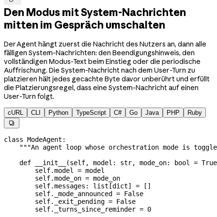
Den Modus mit System-Nachrichten
mitten im Gespräch umschalten
Der Agent hängt zuerst die Nachricht des Nutzers an, dann alle
fälligen System-Nachrichten: den Beendigungshinweis, den
vollständigen Modus-Text beim Einstieg oder die periodische
Auffrischung. Die System-Nachricht nach dem User-Turn zu
platzieren hält jedes gecachte Byte davor unberührt und erfüllt
die Platzierungsregel, dass eine System-Nachricht auf einen
User-Turn folgt.
cURL
CLI
Python
TypeScript
C#
Go
Java
PHP
Ruby

class
 ModeAgent
:
    """An agent loop whose orchestration mode is toggl
    def
 __init__
(
self
, 
model
: 
str
, 
mode_on
: 
bool
 =
 True
        self
.model 
=
 model
        self
.mode_on 
=
 mode_on
        self
.messages: list[
dict
] 
=
 []
        self
._mode_announced 
=
 False
        self
._exit_pending 
=
 False
        self
._turns_since_reminder 
=
 0