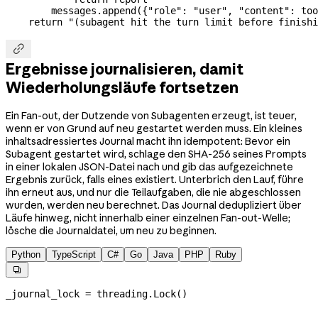
        messages.append({
"role"
: 
"user"
, 
"content"
: too
    return
 "(subagent hit the turn limit before finishi

Ergebnisse journalisieren, damit
Wiederholungsläufe fortsetzen
Ein Fan-out, der Dutzende von Subagenten erzeugt, ist teuer,
wenn er von Grund auf neu gestartet werden muss. Ein kleines
inhaltsadressiertes Journal macht ihn idempotent: Bevor ein
Subagent gestartet wird, schlage den SHA-256 seines Prompts
in einer lokalen JSON-Datei nach und gib das aufgezeichnete
Ergebnis zurück, falls eines existiert. Unterbrich den Lauf, führe
ihn erneut aus, und nur die Teilaufgaben, die nie abgeschlossen
wurden, werden neu berechnet. Das Journal dedupliziert über
Läufe hinweg, nicht innerhalb einer einzelnen Fan-out-Welle;
lösche die Journaldatei, um neu zu beginnen.
Python
TypeScript
C#
Go
Java
PHP
Ruby

_journal_lock 
=
 threading.Lock()