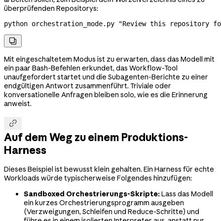
überprüfenden Repositorys:
python
 orchestration_mode.py
 "Review this repository fo

Mit eingeschaltetem Modus ist zu erwarten, dass das Modell mit
ein paar Bash-Befehlen erkundet, das Workflow-Tool
unaufgefordert startet und die Subagenten-Berichte zu einer
endgültigen Antwort zusammenführt. Triviale oder
konversationelle Anfragen bleiben solo, wie es die Erinnerung
anweist.

Auf dem Weg zu einem Produktions-
Harness
Dieses Beispiel ist bewusst klein gehalten. Ein Harness für echte
Workloads würde typischerweise Folgendes hinzufügen:
Sandboxed Orchestrierungs-Skripte:
Lass das Modell
ein kurzes Orchestrierungsprogramm ausgeben
(Verzweigungen, Schleifen und Reduce-Schritte) und
führe es in einem isolierten Interpreter aus, anstatt nur