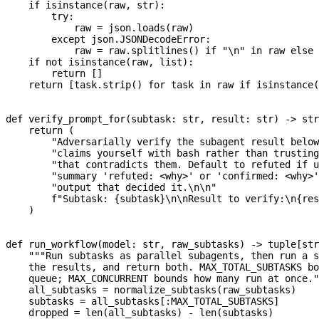
    if
 isinstance
(raw, 
str
):
        try
:
            raw 
=
 json.loads(raw)
        except
 json.JSONDecodeError:
            raw 
=
 raw.splitlines() 
if
 "
\n
"
 in
 raw 
else
 
    if
 not
 isinstance
(raw, 
list
):
        return
 []
    return
 [task.strip() 
for
 task 
in
 raw 
if
 isinstance
(
def
 verify_prompt_for
(
subtask
: 
str
, 
result
: 
str
) -> 
str
    return
 (
        "Adversarially verify the subagent result below
        "claims yourself with bash rather than trusting
        "that contradicts them. Default to refuted if u
        "summary 'refuted: <why>' or 'confirmed: <why>'
        "output that decided it.
\n\n
"
        f
"Subtask: 
{
subtask
}
\n\n
Result to verify:
\n
{
res
    )
def
 run_workflow
(
model
: 
str
, 
raw_subtasks
) -> tuple[
str
    """Run subtasks as parallel subagents, then run a s
    the results, and return both. MAX_TOTAL_SUBTASKS bo
    queue; MAX_CONCURRENT bounds how many run at once."
    all_subtasks 
=
 normalize_subtasks(raw_subtasks)
    subtasks 
=
 all_subtasks[:
MAX_TOTAL_SUBTASKS
]
    dropped 
=
 len
(all_subtasks) 
-
 len
(subtasks)