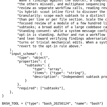
        "wave's findings against the source), a complet
        "the others missed), and multiphase sequencing 
        "review as separate workflow calls, reading res
        "is hybrid: scout inline first to discover the 
        "Granularity: scope each subtask to a distinct 
        "than per line or per file section. Scale the c
        "focused review of a module of a few hundred li
        "subtasks; a broad audit of a large codebase ca
        "Standing consent: while a system message confi
        "opt-in is standing. Author and run a workflow 
        "and lean toward verifying findings adversarial
        "turns or trivial mechanical edits. When a sys
        "revert to the opt-in rule above."
    ),
    "input_schema"
: {
        "type"
: 
"object"
,
        "properties"
: {
            "subtasks"
: {
                "type"
: 
"array"
,
                "items"
: {
"type"
: 
"string"
},
                "description"
: 
"Independent subtask pro
            }
        },
        "required"
: [
"subtasks"
],
    },
}
BASH_TOOL
 =
 {
"type"
: 
"bash_20250124"
, 
"name"
: 
"bash"
}