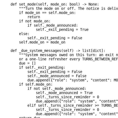
    def
 set_mode
(
self
, 
mode_on
: 
bool
) -> 
None
:
        """Turn the mode on or off. The notice is deliv
        if
 mode_on 
==
 self
.mode_on:
            return
        if
 not
 mode_on:
            if
 self
._mode_announced:
                self
._exit_pending 
=
 True
        else
:
            self
._exit_pending 
=
 False
        self
.mode_on 
=
 mode_on
    def
 _due_system_messages
(
self
) -> list[
dict
]:
        """System messages owed on this turn: an exit n
        or a one-line refresher every TURNS_BETWEEN_REF
        due 
=
 []
        if
 self
._exit_pending:
            self
._exit_pending 
=
 False
            self
._mode_announced 
=
 False
            due.append({
"role"
: 
"system"
, 
"content"
: 
MO
        if
 self
.mode_on:
            if
 not
 self
._mode_announced:
                self
._mode_announced 
=
 True
                self
._turns_since_reminder 
=
 0
                due.append({
"role"
: 
"system"
, 
"content"
            elif
 self
._turns_since_reminder 
>=
 TURNS_BE
                self
._turns_since_reminder 
=
 0
                due.append({
"role"
: 
"system"
, 
"content"
        return
 due