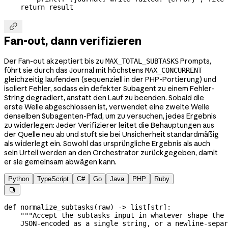
    return
 result

Fan-out, dann verifizieren
Der Fan-out akzeptiert bis zu
Prompts,
MAX_TOTAL_SUBTASKS
führt sie durch das Journal mit höchstens
MAX_CONCURRENT
gleichzeitig laufenden (sequenziell in der PHP-Portierung) und
isoliert Fehler, sodass ein defekter Subagent zu einem Fehler-
String degradiert, anstatt den Lauf zu beenden. Sobald die
erste Welle abgeschlossen ist, verwendet eine zweite Welle
denselben Subagenten-Pfad, um zu versuchen, jedes Ergebnis
zu widerlegen: Jeder Verifizierer leitet die Behauptungen aus
der Quelle neu ab und stuft sie bei Unsicherheit standardmäßig
als widerlegt ein. Sowohl das ursprüngliche Ergebnis als auch
sein Urteil werden an den Orchestrator zurückgegeben, damit
er sie gemeinsam abwägen kann.
Python
TypeScript
C#
Go
Java
PHP
Ruby

def
 normalize_subtasks
(
raw
) -> list[
str
]:
    """Accept the subtasks input in whatever shape the 
    JSON-encoded as a single string, or a newline-separ