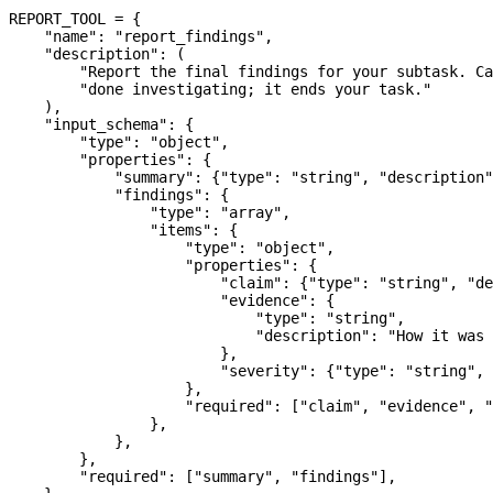
REPORT_TOOL
 =
 {
    "name"
: 
"report_findings"
,
    "description"
: (
        "Report the final findings for your subtask. Ca
        "done investigating; it ends your task."
    ),
    "input_schema"
: {
        "type"
: 
"object"
,
        "properties"
: {
            "summary"
: {
"type"
: 
"string"
, 
"description"
            "findings"
: {
                "type"
: 
"array"
,
                "items"
: {
                    "type"
: 
"object"
,
                    "properties"
: {
                        "claim"
: {
"type"
: 
"string"
, 
"de
                        "evidence"
: {
                            "type"
: 
"string"
,
                            "description"
: 
"How it was 
                        },
                        "severity"
: {
"type"
: 
"string"
, 
                    },
                    "required"
: [
"claim"
, 
"evidence"
, 
"
                },
            },
        },
        "required"
: [
"summary"
, 
"findings"
],