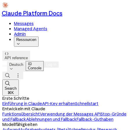
Claude Platform Docs
Messages
Managed Agents
Admin
Ressourcen


API reference

Deutsch
Log in
Console




Search
⌘K
Erste Schritte
Einführung in Claude
API-Key erhalten
Schnellstart
Entwickeln mit Claude
Funktionsübersicht
Verwendung der Messages API
Stop-Gründe
und Fallback
Ablehnungen und Fallback
Fallback-Guthaben
Modellfähigkeiten
Aufwand
Aufgabenbudgets (Beta)
Schnellmodus (Research