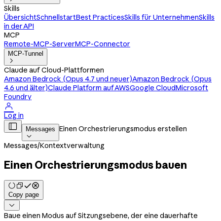
Skills
Übersicht
Schnellstart
Best Practices
Skills für Unternehmen
Skills
in der API
MCP
Remote-MCP-Server
MCP-Connector
MCP-Tunnel

Claude auf Cloud-Plattformen
Amazon Bedrock (Opus 4.7 und neuer)
Amazon Bedrock (Opus
4.6 und älter)
Claude Platform auf AWS
Google Cloud
Microsoft
Foundry

Log in

Einen Orchestrierungsmodus erstellen
Messages

Messages
/
Kontextverwaltung
Einen Orchestrierungsmodus bauen
Copy page

Baue einen Modus auf Sitzungsebene, der eine dauerhafte