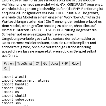
Effort-Level, die Form des Fan-outs und wie oft die Modus-
Auffrischung erneut gesendet wird.
begrenzt,
MAX_CONCURRENT
wie viele Subagenten gleichzeitig laufen (die PHP-Portierung ist
sequenziell und ignoriert es);
begrenzt,
MAX_TOTAL_SUBTASKS
wie viele das Modell in einem einzelnen Workflow-Aufruf in die
Warteschlange stellen darf. Die Trennung der beiden erlaubt es
dem Modell, einen großen Backlog zu planen, ohne alles auf
einmal zu starten. Die
-Prüfung begrenzt die
DOC_TEST_MODE
Schleifen auf einen einzigen Turn, wenn diese
Umgebungsvariable gesetzt ist, sodass der automatisierte
Docs-Harness validieren kann, dass die Datei kompiliert und
schnell fertig wird, ohne die vollständige Orchestrierung
auszuführen; lass sie ungesetzt, wenn du das Beispiel selbst
ausführst.
Python
TypeScript
C#
Go
Java
PHP
Ruby

import
 atexit
import
 concurrent.futures
import
 hashlib
import
 json
import
 os
import
 shutil
import
 subprocess
import
 sys