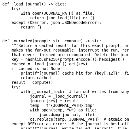
def
 _load_journal
() -> 
dict
:
    try
:
        with
 open
(
JOURNAL_PATH
) 
as
 file
:
            return
 json.load(
file
) 
or
 {}
    except
 (
OSError
, json.JSONDecodeError):
        return
 {}
def
 journaled
(
prompt
: 
str
, 
compute
) -> 
str
:
    """Return a cached result for this exact prompt, or
    makes the fan-out resumable: interrupt the run, rer
    that never finished are recomputed. Delete the jour
    key 
=
 hashlib.sha256(prompt.encode()).hexdigest()
    cached 
=
 _load_journal().get(key)
    if
 cached 
is
 not
 None
:
        print
(
f
"[journal] cache hit for 
{
key[:
12
]
}
"
, 
fi
        return
 cached
    result 
=
 compute()
    try
:
        with
 _journal_lock:  
# fan-out writes from many
            journal 
=
 _load_journal()
            journal[key] 
=
 result
            temp 
=
 f
"
{
JOURNAL_PATH
}
.tmp"
            with
 open
(temp, 
"w"
) 
as
 file
:
                json.dump(journal, 
file
)
            os.replace(temp, 
JOURNAL_PATH
)  
# atomic on
    except
 OSError
 as
 error:  
# the journal is best-eff
        print
(
f
"[journal] write failed: 
{
error
}
"
, 
file
=