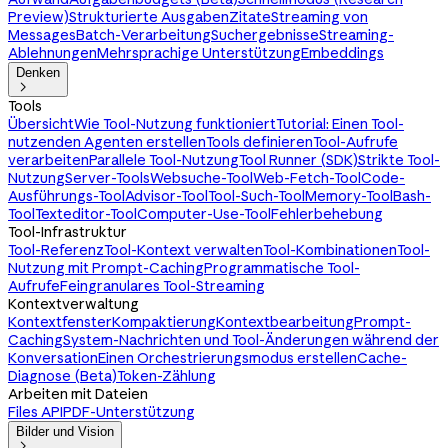
Preview)
Strukturierte Ausgaben
Zitate
Streaming von
Messages
Batch-Verarbeitung
Suchergebnisse
Streaming-
Ablehnungen
Mehrsprachige Unterstützung
Embeddings
Denken

Tools
Übersicht
Wie Tool-Nutzung funktioniert
Tutorial: Einen Tool-
nutzenden Agenten erstellen
Tools definieren
Tool-Aufrufe
verarbeiten
Parallele Tool-Nutzung
Tool Runner (SDK)
Strikte Tool-
Nutzung
Server-Tools
Websuche-Tool
Web-Fetch-Tool
Code-
Ausführungs-Tool
Advisor-Tool
Tool-Such-Tool
Memory-Tool
Bash-
Tool
Texteditor-Tool
Computer-Use-Tool
Fehlerbehebung
Tool-Infrastruktur
Tool-Referenz
Tool-Kontext verwalten
Tool-Kombinationen
Tool-
Nutzung mit Prompt-Caching
Programmatische Tool-
Aufrufe
Feingranulares Tool-Streaming
Kontextverwaltung
Kontextfenster
Kompaktierung
Kontextbearbeitung
Prompt-
Caching
System-Nachrichten und Tool-Änderungen während der
Konversation
Einen Orchestrierungsmodus erstellen
Cache-
Diagnose (Beta)
Token-Zählung
Arbeiten mit Dateien
Files API
PDF-Unterstützung
Bilder und Vision
