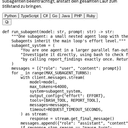
Subagenten beeinträchtigt, anstatt den gesamten Lauf zum
Stillstand zu bringen.
Python
TypeScript
C#
Go
Java
PHP
Ruby

def
 run_subagent
(
model
: 
str
, 
prompt
: 
str
) -> 
str
:
    """One subagent: a small nested agent loop with the
    Subagents inherit the main loop's effort level."""
    subagent_system 
=
 (
        "You are one agent in a larger parallel fan-out
        "Investigate it directly, using bash to check f
        "by calling report_findings exactly once. Retur
    )
    messages 
=
 [{
"role"
: 
"user"
, 
"content"
: prompt}]
    for
 _ 
in
 range
(
MAX_SUBAGENT_TURNS
):
        with
 client.messages.stream(
            model
=
model,
            max_tokens
=
64000
,
            system
=
subagent_system,
            output_config
=
{
"effort"
: 
EFFORT
},
            tools
=
[
BASH_TOOL
, 
REPORT_TOOL
],
            messages
=
messages,
            timeout
=
REQUEST_TIMEOUT_SECONDS
,
        ) 
as
 stream:
            response 
=
 stream.get_final_message()
        messages.append({
"role"
: 
"assistant"
, 
"content"
        if
 response.stop_reason 
==
 "pause_turn"
: