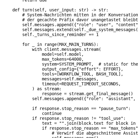
    def
 turn
(
self
, 
user_input
: 
str
) -> 
str
:
        # System-Nachrichten mitten in der Konversation
        # der gecachte Präfix davor unangetastet bleibt
        self
.messages.append({
"role"
: 
"user"
, 
"content"
        self
.messages.extend(
self
._due_system_messages(
        self
._turns_since_reminder 
+=
 1
        for
 _ 
in
 range
(
MAX_MAIN_TURNS
):
            with
 client.messages.stream(
                model
=
self
.model,
                max_tokens
=
64000
,
                system
=
SYSTEM_PROMPT
,  
# static for the
                output_config
=
{
"effort"
: 
EFFORT
},
                tools
=
[
WORKFLOW_TOOL
, 
BASH_TOOL
],
                messages
=
self
.messages,
                timeout
=
REQUEST_TIMEOUT_SECONDS
,
            ) 
as
 stream:
                response 
=
 stream.get_final_message()
            self
.messages.append({
"role"
: 
"assistant"
, 
            if
 response.stop_reason 
==
 "pause_turn"
:
                continue
            if
 response.stop_reason 
!=
 "tool_use"
:
                text 
=
 ""
.join(block.text 
for
 block 
in
 
                if
 response.stop_reason 
==
 "max_tokens"
                    # Verwirf die abgeschnittene Assist
                    self
.messages.pop()