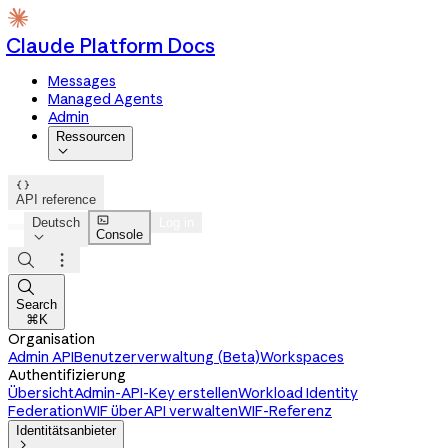
Claude Platform Docs
Messages
Managed Agents
Admin
Ressourcen


API reference

Deutsch
Log in
Console




Search
⌘K
Organisation
Admin API
Benutzerverwaltung (Beta)
Workspaces
Authentifizierung
Übersicht
Admin-API-Key erstellen
Workload Identity
Federation
WIF über API verwalten
WIF-Referenz
Identitätsanbieter
