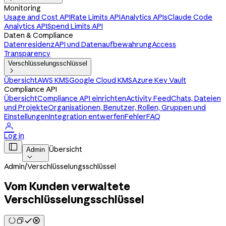
Monitoring
Usage and Cost API
Rate Limits API
Analytics APIs
Claude Code
Analytics API
Spend Limits API
Daten & Compliance
Datenresidenz
API und Datenaufbewahrung
Access
Transparency
Verschlüsselungsschlüssel

Übersicht
AWS KMS
Google Cloud KMS
Azure Key Vault
Compliance API
Übersicht
Compliance API einrichten
Activity Feed
Chats, Dateien
und Projekte
Organisationen, Benutzer, Rollen, Gruppen und
Einstellungen
Integration entwerfen
Fehler
FAQ

Log in

Übersicht
Admin

Admin
/
Verschlüsselungsschlüssel
Vom Kunden verwaltete
Verschlüsselungsschlüssel