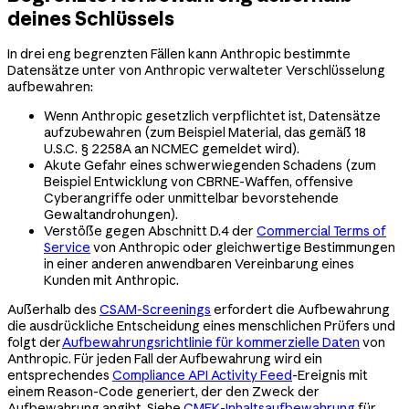
deines Schlüssels
In drei eng begrenzten Fällen kann Anthropic bestimmte
Datensätze unter von Anthropic verwalteter Verschlüsselung
aufbewahren:
Wenn Anthropic gesetzlich verpflichtet ist, Datensätze
aufzubewahren (zum Beispiel Material, das gemäß 18
U.S.C. § 2258A an NCMEC gemeldet wird).
Akute Gefahr eines schwerwiegenden Schadens (zum
Beispiel Entwicklung von CBRNE-Waffen, offensive
Cyberangriffe oder unmittelbar bevorstehende
Gewaltandrohungen).
Verstöße gegen Abschnitt D.4 der
Commercial Terms of
Service
von Anthropic oder gleichwertige Bestimmungen
in einer anderen anwendbaren Vereinbarung eines
Kunden mit Anthropic.
Außerhalb des
CSAM-Screenings
erfordert die Aufbewahrung
die ausdrückliche Entscheidung eines menschlichen Prüfers und
folgt der
Aufbewahrungsrichtlinie für kommerzielle Daten
von
Anthropic. Für jeden Fall der Aufbewahrung wird ein
entsprechendes
Compliance API Activity Feed
-Ereignis mit
einem Reason-Code generiert, der den Zweck der
Aufbewahrung angibt. Siehe
CMEK-Inhaltsaufbewahrung
für