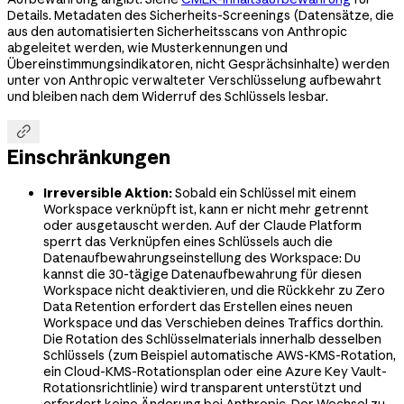
Details. Metadaten des Sicherheits-Screenings (Datensätze, die
aus den automatisierten Sicherheitsscans von Anthropic
abgeleitet werden, wie Musterkennungen und
Übereinstimmungsindikatoren, nicht Gesprächsinhalte) werden
unter von Anthropic verwalteter Verschlüsselung aufbewahrt
und bleiben nach dem Widerruf des Schlüssels lesbar.

Einschränkungen
Irreversible Aktion:
Sobald ein Schlüssel mit einem
Workspace verknüpft ist, kann er nicht mehr getrennt
oder ausgetauscht werden. Auf der Claude Platform
sperrt das Verknüpfen eines Schlüssels auch die
Datenaufbewahrungseinstellung des Workspace: Du
kannst die 30-tägige Datenaufbewahrung für diesen
Workspace nicht deaktivieren, und die Rückkehr zu Zero
Data Retention erfordert das Erstellen eines neuen
Workspace und das Verschieben deines Traffics dorthin.
Die Rotation des Schlüsselmaterials innerhalb desselben
Schlüssels (zum Beispiel automatische AWS-KMS-Rotation,
ein Cloud-KMS-Rotationsplan oder eine Azure Key Vault-
Rotationsrichtlinie) wird transparent unterstützt und
erfordert keine Änderung bei Anthropic. Der Wechsel zu