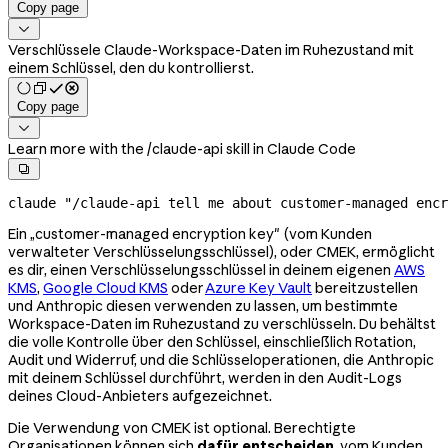
Copy page

Verschlüssele Claude-Workspace-Daten im Ruhezustand mit
einem Schlüssel, den du kontrollierst.
Copy page

Learn more with the /claude-api skill in Claude Code

claude
 "/claude-api tell me about customer-managed encr
Ein „customer-managed encryption key" (vom Kunden
verwalteter Verschlüsselungsschlüssel), oder CMEK, ermöglicht
es dir, einen Verschlüsselungsschlüssel in deinem eigenen
AWS
KMS
,
Google Cloud KMS
oder
Azure Key Vault
bereitzustellen
und Anthropic diesen verwenden zu lassen, um bestimmte
Workspace-Daten im Ruhezustand zu verschlüsseln. Du behältst
die volle Kontrolle über den Schlüssel, einschließlich Rotation,
Audit und Widerruf, und die Schlüsseloperationen, die Anthropic
mit deinem Schlüssel durchführt, werden in den Audit-Logs
deines Cloud-Anbieters aufgezeichnet.
Die Verwendung von CMEK ist optional. Berechtigte
Organisationen können sich
dafür entscheiden
, vom Kunden