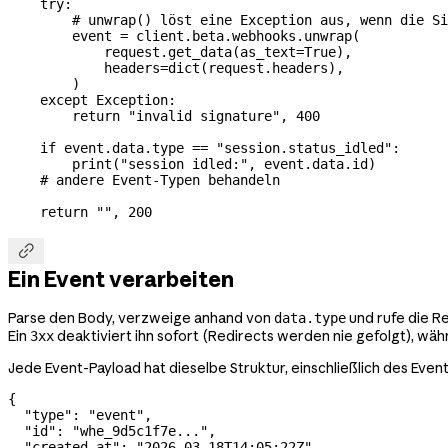
    try
:
        # unwrap() löst eine Exception aus, wenn die Si
        event 
=
 client.beta.webhooks.unwrap(
            request.get_data(
as_text
=
True
),
            headers
=
dict
(request.headers),
        )
    except
 Exception
:
        return
 "invalid signature"
, 
400
    if
 event.data.type 
==
 "session.status_idled"
:
        print
(
"session idled:"
, event.data.id)
    # andere Event-Typen behandeln
    return
 ""
, 
200

Ein Event verarbeiten
Parse den Body, verzweige anhand von
und rufe die Re
data.type
Ein
deaktiviert ihn sofort (Redirects werden nie gefolgt), w
3xx
Jede Event-Payload hat dieselbe Struktur, einschließlich des Event
{
  "type"
: 
"event"
,
  "id"
: 
"whe_9d5c1f7e..."
,
  "created_at"
: 
"2026-03-18T14:05:22Z"
,