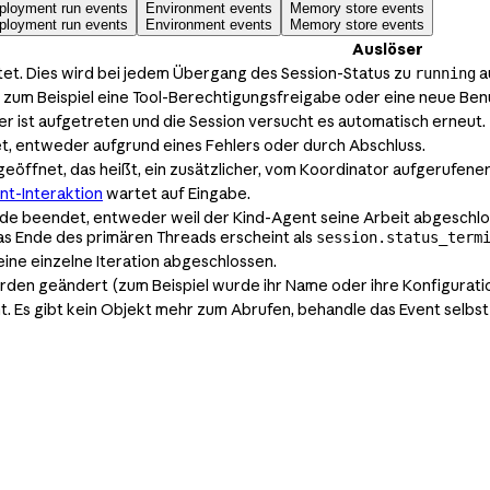
ployment run events
Environment events
Memory store events
ployment run events
Environment events
Memory store events
Auslöser
et. Dies wird bei jedem Übergang des Session-Status zu
a
running
 zum Beispiel eine Tool-Berechtigungsfreigabe oder eine neue Ben
r ist aufgetreten und die Session versucht es automatisch erneut.
, entweder aufgrund eines Fehlers oder durch Abschluss.
eöffnet, das heißt, ein zusätzlicher, vom Koordinator aufgerufener
nt-Interaktion
wartet auf Eingabe.
e beendet, entweder weil der Kind-Agent seine Arbeit abgeschloss
as Ende des primären Threads erscheint als
session.status_term
eine einzelne Iteration abgeschlossen.
den geändert (zum Beispiel wurde ihr Name oder ihre Konfiguration
. Es gibt kein Objekt mehr zum Abrufen, behandle das Event selbst a