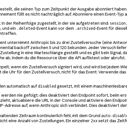
gestellt, die seinen Typ zum Zeitpunkt der Ausgabe abonniert haben
nnement füllt es nicht nachträglich auf. Abonniere einen Event-Typ a
in der Reihenfolge zugestellt, in der sie aufgetreten sind:
session
, und ein
-Event kann vor dem
-Event für diese
.deleted
.archived
intreffen.
ent unternimmt Anthropic bis zu drei Zustellversuche (eine Antwor
ponential backoff zwischen 5 und 120 Sekunden. Jeder Versuch liefe
e Zustellung in eine Warteschlange gestellt und es gibt kein Signal
 ab, indem du die Ressource über die API auflistest oder abrufst.
elt, wenn ein Zustellversuch signiert wird, und wird bei jedem W
t die Uhr für den Zustellversuch, nicht für das Event: Verwende das
ällen automatisch auf
gesetzt, mit einem maschinenlesbar
disabled
 werden nie gefolgt; dies deaktiviert den Endpoint sofort, beim e
zieht, aktualisiere die URL in der Console und aktiviere den Endpoi
n IP-Adresse auf, wenn Anthropic sich verbindet. Dies deaktiviert d
altenden Zeitraum kontinuierlich fehl, mit dem Grund
auto-disabl
icht eine Anzahl von Zustellungen. Ein einzelner
setzt das Zeitf
2xx