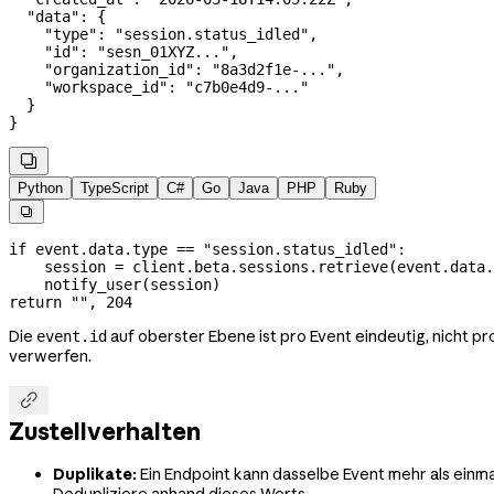
  "data"
: {
    "type"
: 
"session.status_idled"
,
    "id"
: 
"sesn_01XYZ..."
,
    "organization_id"
: 
"8a3d2f1e-..."
,
    "workspace_id"
: 
"c7b0e4d9-..."
  }
}

Python
TypeScript
C#
Go
Java
PHP
Ruby

if
 event.data.type 
==
 "session.status_idled"
:
    session 
=
 client.beta.sessions.retrieve(event.data.
    notify_user(session)
return
 ""
, 
204
Die
auf oberster Ebene ist pro Event eindeutig, nicht p
event.id
verwerfen.

Zustellverhalten
Duplikate:
Ein Endpoint kann dasselbe Event mehr als einmal