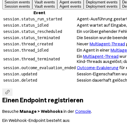
Session events
Vault events
Agent events
Deployment events
De
Session events
Vault events
Agent events
Deployment events
De
Event
Agent-Ausführung gestart
session.status_run_started
Agent wartet auf Eingabe,
session.status_idled
Ein vorübergehender Fehle
session.status_rescheduled
Die Session wurde beendet
session.status_terminated
Neuer
Multiagent-Thread
g
session.thread_created
Ein Agent in einer
Multiage
session.thread_idled
Ein
Multiagent-Thread
wurd
session.thread_terminated
Kind-Threads ausgelöst; d
Outcome-Evaluierung
für 
session.outcome_evaluation_ended
Session-Eigenschaften wur
session.updated
Session dauerhaft gelöscht
session.deleted

Einen Endpoint registrieren
Besuche
Manage > Webhooks
in der
Console
.
Ein Webhook-Endpoint besteht aus: