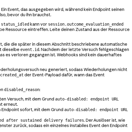
. Ein Event, das ausgegeben wird, während kein Endpoint seinen
lso, bevor du ihn brauchst.
kann vor
.status_idled
session.outcome_evaluation_ended
lbe Ressource eintreffen. Leite deinen Zustand aus der Ressource
t, die die später in diesem Abschnitt beschriebene automatische
rt dieselbe
. Nachdem der letzte Versuch fehlgeschlagen
event.id
, dass es verloren gegangen ist. Webhooks sind kein dauerhaftes
iederholungsversuch neu generiert, sodass Wiederholungen nicht
der Event-Payload dafür, wann das Event
created_at
en
:
disabled_reason
rsten Versuch, mit dem Grund
auto-disabled: endpoint URL
nt erneut.
en Endpoint sofort, mit dem Grund
auto-disabled: endpoint URL
. Der Auslöser ist, wie
ed after sustained delivery failures
enster zurück, sodass ein einzelnes instabiles Event den Endpoint