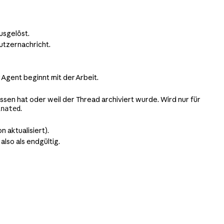
usgelöst.
utzernachricht.
 Agent beginnt mit der Arbeit.
en hat oder weil der Thread archiviert wurde. Wird nur für
.
inated
 aktualisiert).
lso als endgültig.