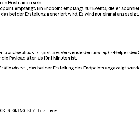
aren Hostnamen sein.
ndpoint empfängt. Ein Endpoint empfängt nur Events, die er abonnier
, das bei der Erstellung generiert wird. Es wird nur einmal angezei
und
. Verwende den
-Helper des S
amp
webhook-signature
unwrap()
die Payload älter als fünf Minuten ist.
Präfix
, das bei der Erstellung des Endpoints angezeigt wurd
whsec_
OK_SIGNING_KEY from env