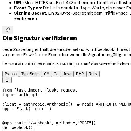
URL:
Muss HTTPS auf Port 443 mit einem öffentlich auflösb
Event-Typen:
Die Liste der
-Werte, die dieser E
data.type
Signing Secret:
Ein 32-Byte-Secret mit dem Präfix
whsec_
verifizieren.

Die Signatur verifizieren
Jede Zustellung enthält die Header
,
webhook-id
webhook-timest
zu parsen. Er wirft eine Exception, wenn die Signatur ungültig oder 
Setze
auf das Secret mit dem 
ANTHROPIC_WEBHOOK_SIGNING_KEY
Python
TypeScript
C#
Go
Java
PHP
Ruby

from
 flask 
import
 Flask, request
import
 anthropic
client 
=
 anthropic.Anthropic()  
# reads ANTHROPIC_WEBHO
app 
=
 Flask(
__name__
)
@app.route
(
"/webhook"
, 
methods
=
[
"POST"
])
def
 webhook
():