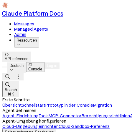
Claude Platform Docs
Messages
Managed Agents
Admin
Ressourcen


API reference

Deutsch
Log in
Console




Search
⌘K
Erste Schritte
Übersicht
Schnellstart
Prototyp in der Console
Migration
Agent definieren
Agent-Einrichtung
Tools
MCP-Connector
Berechtigungsrichtlinien
A
Agent-Umgebung konfigurieren
Cloud-Umgebung einrichten
Cloud-Sandbox-Referenz