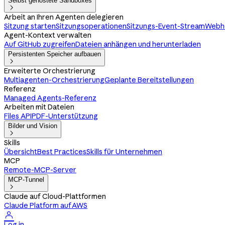
Selbst gehostete Sandboxes

Arbeit an Ihren Agenten delegieren
Sitzung starten
Sitzungsoperationen
Sitzungs-Event-Stream
Webho
Agent-Kontext verwalten
Auf GitHub zugreifen
Dateien anhängen und herunterladen
Persistenten Speicher aufbauen

Erweiterte Orchestrierung
Multiagenten-Orchestrierung
Geplante Bereitstellungen
Referenz
Managed Agents-Referenz
Arbeiten mit Dateien
Files API
PDF-Unterstützung
Bilder und Vision

Skills
Übersicht
Best Practices
Skills für Unternehmen
MCP
Remote-MCP-Server
MCP-Tunnel

Claude auf Cloud-Plattformen
Claude Platform auf AWS

Log in