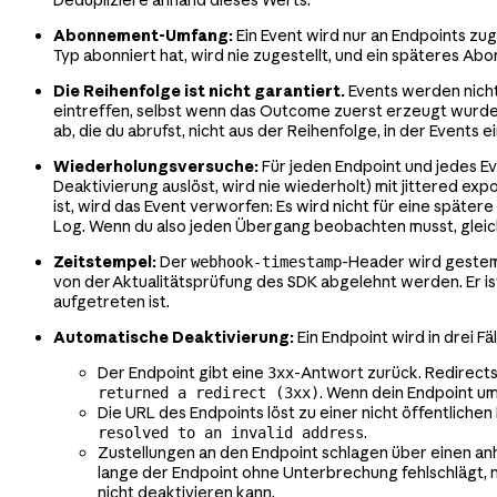
Dedupliziere anhand dieses Werts.
Abonnement-Umfang:
Ein Event wird nur an Endpoints zu
Typ abonniert hat, wird nie zugestellt, und ein späteres Abo
Die Reihenfolge ist nicht garantiert.
Events werden nicht 
eintreffen, selbst wenn das Outcome zuerst erzeugt wurde
ab, die du abrufst, nicht aus der Reihenfolge, in der Events e
Wiederholungsversuche:
Für jeden Endpoint und jedes Ev
Deaktivierung auslöst, wird nie wiederholt) mit jittered ex
ist, wird das Event verworfen: Es wird nicht für eine später
Log. Wenn du also jeden Übergang beobachten musst, gleiche
Zeitstempel:
Der
-Header wird gestemp
webhook-timestamp
von der Aktualitätsprüfung des SDK abgelehnt werden. Er is
aufgetreten ist.
Automatische Deaktivierung:
Ein Endpoint wird in drei F
Der Endpoint gibt eine
-Antwort zurück. Redirects
3xx
. Wenn dein Endpoint um
returned a redirect (3xx)
Die URL des Endpoints löst zu einer nicht öffentliche
.
resolved to an invalid address
Zustellungen an den Endpoint schlagen über einen anh
lange der Endpoint ohne Unterbrechung fehlschlägt, n
nicht deaktivieren kann.