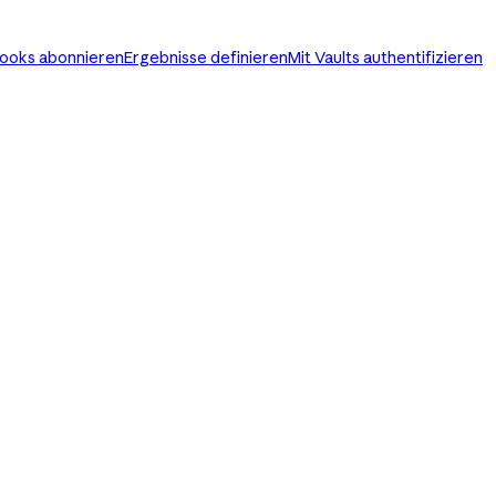
oks abonnieren
Ergebnisse definieren
Mit Vaults authentifizieren