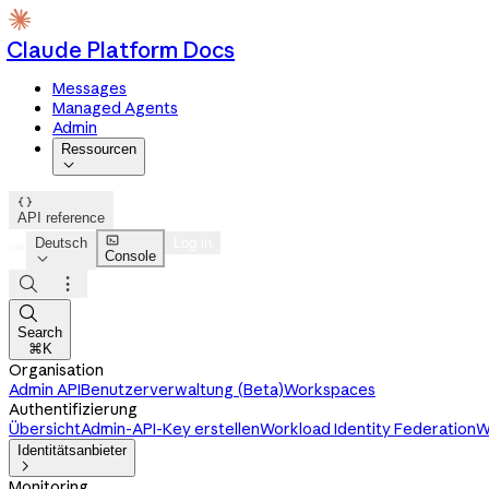
Claude Platform Docs
Messages
Managed Agents
Admin
Ressourcen


API reference

Deutsch
Log in
Console




Search
⌘K
Organisation
Admin API
Benutzerverwaltung (Beta)
Workspaces
Authentifizierung
Übersicht
Admin-API-Key erstellen
Workload Identity Federation
W
Identitätsanbieter

Monitoring