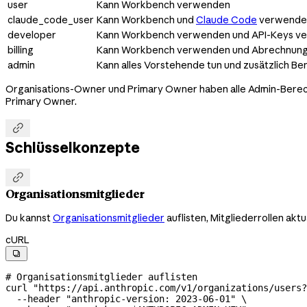
user
Kann Workbench verwenden
claude_code_user
Kann Workbench und
Claude Code
verwende
developer
Kann Workbench verwenden und API-Keys ve
billing
Kann Workbench verwenden und Abrechnungs
admin
Kann alles Vorstehende tun und zusätzlich B
Organisations-Owner und Primary Owner haben alle Admin-Berecht
Primary Owner.

Schlüsselkonzepte

Organisationsmitglieder
Du kannst
Organisationsmitglieder
auflisten, Mitgliederrollen akt
cURL

# Organisationsmitglieder auflisten
curl
 "https://api.anthropic.com/v1/organizations/users?
  --header
 "anthropic-version: 2023-06-01"
 \