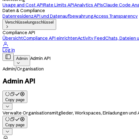
Usage and Cost API
Rate Limits API
Analytics APIs
Claude Code Anal
Daten & Compliance
Datenresidenz
API und Datenaufbewahrung
Access Transparency
Verschlüsselungsschlüssel

Compliance API
Übersicht
Compliance API einrichten
Activity Feed
Chats, Dateien 

Log in

Admin API
Admin

Admin
/
Organisation
Admin API
Copy page

Verwalte Organisationsmitglieder, Workspaces, Einladungen und
Copy page

