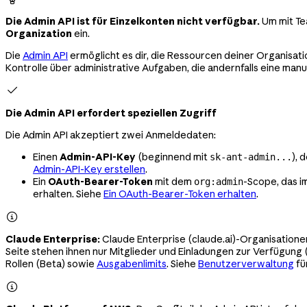
Die Admin API ist für Einzelkonten nicht verfügbar.
Um mit Te
Organization
ein.
Die
Admin API
ermöglicht es dir, die Ressourcen deiner Organisat
Kontrolle über administrative Aufgaben, die andernfalls eine manu

Die Admin API erfordert speziellen Zugriff
Die Admin API akzeptiert zwei Anmeldedaten:
Einen
Admin-API-Key
(beginnend mit
), 
sk-ant-admin...
Admin-API-Key erstellen
.
Ein
OAuth-Bearer-Token
mit dem
-Scope, das i
org:admin
erhalten. Siehe
Ein OAuth-Bearer-Token erhalten
.

Claude Enterprise:
Claude Enterprise (claude.ai)-Organisationen
Seite stehen ihnen nur Mitglieder und Einladungen zur Verfügung 
Rollen (Beta) sowie
Ausgabenlimits
. Siehe
Benutzerverwaltung
fü
