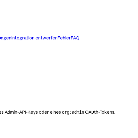
lungen
Integration entwerfen
Fehler
FAQ
nes Admin-API-Keys oder eines
OAuth-Tokens.
org:admin