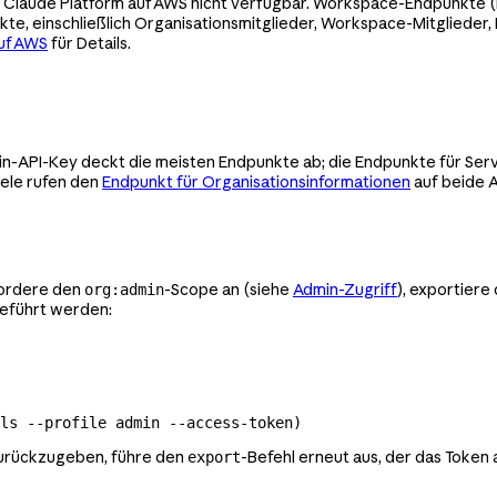
r Claude Platform auf AWS nicht verfügbar. Workspace-Endpunkte (Er
kte, einschließlich Organisationsmitglieder, Workspace-Mitglieder
uf AWS
für Details.
min-API-Key deckt die meisten Endpunkte ab; die Endpunkte für Ser
ele rufen den
Endpunkt für Organisationsinformationen
auf beide A
fordere den
-Scope an (siehe
Admin-Zugriff
), exportiere
org:admin
geführt werden:
ls
 --profile
 admin
 --access-token
)
 zurückzugeben, führe den
-Befehl erneut aus, der das Token 
export