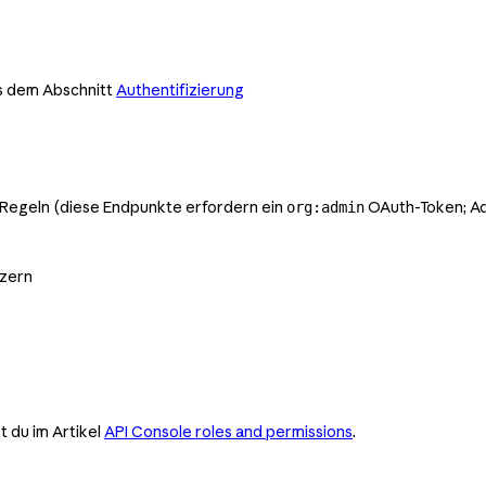
s dem Abschnitt
Authentifizierung
-Regeln (diese Endpunkte erfordern ein
OAuth-Token; Ad
org:admin
tzern
t du im Artikel
API Console roles and permissions
.