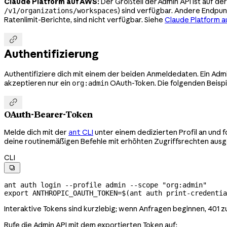
Claude Platform auf AWS:
Der Großteil der Admin API ist auf de
) sind verfügbar. Andere Endpun
/v1/organizations/workspaces
Ratenlimit-Berichte, sind nicht verfügbar. Siehe
Claude Platform a

Authentifizierung
Authentifiziere dich mit einem der beiden Anmeldedaten. Ein Ad
akzeptieren nur ein
OAuth-Token. Die folgenden Beispi
org:admin

OAuth-Bearer-Token
Melde dich mit der
CLI
unter einem dedizierten Profil an und 
ant
deine routinemäßigen Befehle mit erhöhten Zugriffsrechten aus
CLI

ant
 auth
 login
 --profile
 admin
 --scope
 "org:admin"
export
 ANTHROPIC_OAUTH_TOKEN
=
$(
ant
 auth
 print-credentia
Interaktive Tokens sind kurzlebig; wenn Anfragen beginnen, 401
Rufe die Admin API mit dem exportierten Token auf: