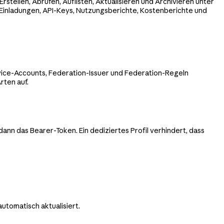
stellen, Abrufen, Auflisten, Aktualisieren und Archivieren unter
, Einladungen, API-Keys, Nutzungsberichte, Kostenberichte und
vice-Accounts, Federation-Issuer und Federation-Regeln
rten auf.
 dann das Bearer-Token. Ein dediziertes Profil verhindert, dass
automatisch aktualisiert.