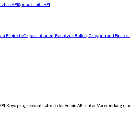
ytics API
Spend Limits API
und Projekte
Organisationen, Benutzer, Rollen, Gruppen und Einstel
 API-Keys programmatisch mit der Admin API, unter Verwendung ei