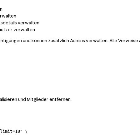
n
rwalten
details verwalten
enutzer verwalten
igungen und können zusätzlich Admins verwalten. Alle Verweise au
ualisieren und Mitglieder entfernen.
limit=10"
 \