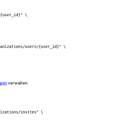
{user_id}"
 \
anizations/users/{user_id}"
 \
ngen
verwalten.
izations/invites"
 \