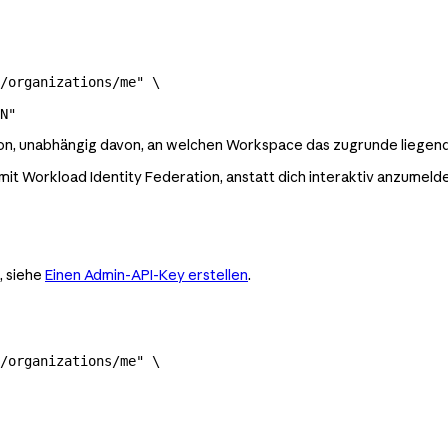
/organizations/me"
 \
N
"
on, unabhängig davon, an welchen Workspace das zugrunde liegend
mit Workload Identity Federation, anstatt dich interaktiv anzumeld
, siehe
Einen Admin-API-Key erstellen
.
/organizations/me"
 \