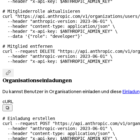
  --header
 "x-api-key: 
$ANTHROPIC_ADMIN_KEY
"
# Mitgliederrolle aktualisieren
curl
 "https://api.anthropic.com/v1/organizations/users/
  --header
 "anthropic-version: 2023-06-01"
 \
  --header
 "content-type: application/json"
 \
  --header
 "x-api-key: 
$ANTHROPIC_ADMIN_KEY
"
 \
  --data
 '{"role": "developer"}'
# Mitglied entfernen
curl
 --request
 DELETE
 "https://api.anthropic.com/v1/org
  --header
 "anthropic-version: 2023-06-01"
 \
  --header
 "x-api-key: 
$ANTHROPIC_ADMIN_KEY
"

Organisationseinladungen
Du kannst Benutzer in Organisationen einladen und diese
Einladu
cURL

# Einladung erstellen
curl
 --request
 POST
 "https://api.anthropic.com/v1/organ
  --header
 "anthropic-version: 2023-06-01"
 \
  --header
 "content-type: application/json"
 \
  --header
 "x-api-key: 
$ANTHROPIC_ADMIN_KEY
"
 \