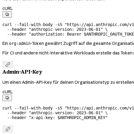
cURL

curl
 --fail-with-body
 -sS
 "https://api.anthropic.com/v1
  --header
 "anthropic-version: 2023-06-01"
 \
  --header
 "authorization: Bearer 
$ANTHROPIC_OAUTH_TOKE
Ein
-Token gewährt Zugriff auf die gesamte Organisati
org:admin
Für CI und andere nicht-interaktive Workloads erstelle das Token 

Admin-API-Key
Um einen Admin-API-Key für deinen Organisationstyp zu erstellen
cURL

curl
 --fail-with-body
 -sS
 "https://api.anthropic.com/v1
  --header
 "anthropic-version: 2023-06-01"
 \
  --header
 "x-api-key: 
$ANTHROPIC_ADMIN_KEY
"
