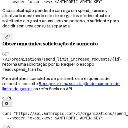
  --header
 "x-api-key: 
$ANTHROPIC_ADMIN_KEY
"
Cada solicitação pendente carrega um
spend_summary
atualizado mostrando o limite de gastos efetivo atual do
solicitante e o gasto acumulado no período, o suficiente para
decidir sem uma consulta separada.

Obter uma única solicitação de aumento
GET
/v1/organizations/spend_limit_increase_requests/{id}
retorna uma solicitação por ID. Requer o escopo
.
read:spend_limits
Para detalhes completos de parâmetros e esquemas de
resposta, consulte
Recuperar uma solicitação de aumento de
limite de gastos
na referência da API.
cURL

curl
 "https://api.anthropic.com/v1/organizations/spend_
  --header
 "x-api-key: 
$ANTHROPIC_ADMIN_KEY
"