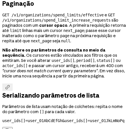
Paginação
e
GET /v1/organizations/spend_limits/effective
GET
são
/v1/organizations/spend_limit_increase_requests
paginados com um
cursor opaco
. A primeira requisição retorna
até
linhas mais um cursor
; passe esse cursor
limit
next_page
inalterado como o parâmetro
na próxima requisição e
page
repita até que
seja
.
next_page
null
Não altere os parâmetros de consulta no meio da
sequência.
Os cursores estão vinculados aos filtros que os
emitiram. Se você alterar
,
,
ou
user_ids[]
period[]
status[]
e passar um cursor antigo, receberá um 400 com
actor_ids[]
"cursor does not match current query parameters"
. Em vez disso,
inicie uma nova sequência a partir da primeira página.

Serializando parâmetros de lista
Parâmetros de lista usam notação de colchetes: repita o nome
do parâmetro com
para cada valor.
[]
user_ids[]=user_01AbCdEfGh&user_ids[]=user_01JkLmNoPq