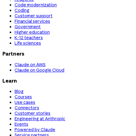
Code modernization
Coding
Customer support
Financial services
Government
Higher education
K-12 teachers
Life sciences
Partners
Claude on AWS
Claude on Google Cloud
Learn
Blog
Courses
Use cases
Connectors
Customer stories
Engineering at Anthropic
Events
Powered by Claude
Service partners