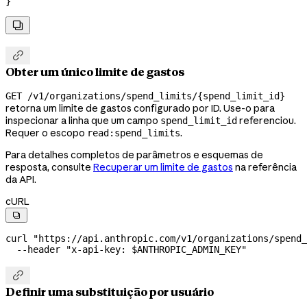
}


Obter um único limite de gastos
GET /v1/organizations/spend_limits/{spend_limit_id}
retorna um limite de gastos configurado por ID. Use-o para
inspecionar a linha que um campo
referenciou.
spend_limit_id
Requer o escopo
.
read:spend_limits
Para detalhes completos de parâmetros e esquemas de
resposta, consulte
Recuperar um limite de gastos
na referência
da API.
cURL

curl
 "https://api.anthropic.com/v1/organizations/spend_
  --header
 "x-api-key: 
$ANTHROPIC_ADMIN_KEY
"

Definir uma substituição por usuário