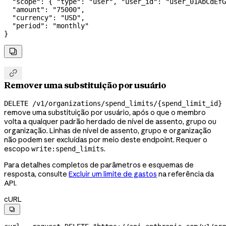
  "scope"
: { 
"type"
: 
"user"
, 
"user_id"
: 
"user_01AbCdEfG
  "amount"
: 
"75000"
,
  "currency"
: 
"USD"
,
  "period"
: 
"monthly"
}


Remover uma substituição por usuário
DELETE /v1/organizations/spend_limits/{spend_limit_id}
remove uma substituição por usuário, após o que o membro
volta a qualquer padrão herdado de nível de assento, grupo ou
organização. Linhas de nível de assento, grupo e organização
não podem ser excluídas por meio deste endpoint. Requer o
escopo
.
write:spend_limits
Para detalhes completos de parâmetros e esquemas de
resposta, consulte
Excluir um limite de gastos
na referência da
API.
cURL
