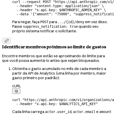
curl
 --request
 POST
 "https://api.anthropic.com/v1/
  --header
 "content-type: application/json"
 \
  --header
 "x-api-key: 
$ANTHROPIC_ADMIN_KEY
"
 \
  --data
 '{"amount": "75000", "suppress_notificati
Para negar, faça
para
em vez disso.
POST
.../{id}/deny
Passe
quando seu
suppress_notification: true
próprio sistema notificar o solicitante.

Identificar membros próximos ao limite de gastos
Encontre membros que estão se aproximando do limite para
que você possa aumentá-lo antes que sejam bloqueados.
Obtenha o gasto acumulado no mês de cada membro a
partir da API de Analytics (uma linha por membro, maior
gasto primeiro por padrão):
cURL

curl
 "https://api.anthropic.com/v1/organizations/a
  --header
 "x-api-key: 
$ANALYTICS_API_KEY
"
Cada linha carrega
,
e
actor.user_id
actor.email
amount