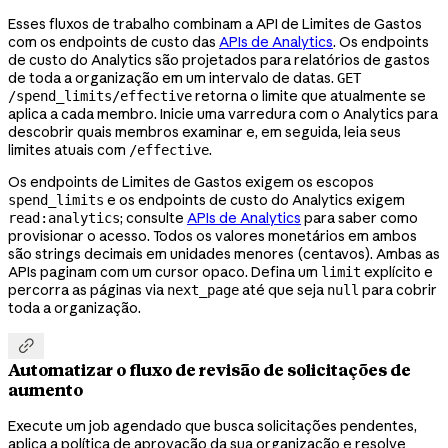
Esses fluxos de trabalho combinam a API de Limites de Gastos
com os endpoints de custo das
APIs de Analytics
. Os endpoints
de custo do Analytics são projetados para relatórios de gastos
de toda a organização em um intervalo de datas.
GET
retorna o limite que atualmente se
/spend_limits/effective
aplica a cada membro. Inicie uma varredura com o Analytics para
descobrir quais membros examinar e, em seguida, leia seus
limites atuais com
.
/effective
Os endpoints de Limites de Gastos exigem os escopos
e os endpoints de custo do Analytics exigem
spend_limits
; consulte
APIs de Analytics
para saber como
read:analytics
provisionar o acesso. Todos os valores monetários em ambos
são strings decimais em unidades menores (centavos). Ambas as
APIs paginam com um cursor opaco. Defina um
explícito e
limit
percorra as páginas via
até que seja
para cobrir
next_page
null
toda a organização.

Automatizar o fluxo de revisão de solicitações de
aumento
Execute um job agendado que busca solicitações pendentes,
aplica a política de aprovação da sua organização e resolve