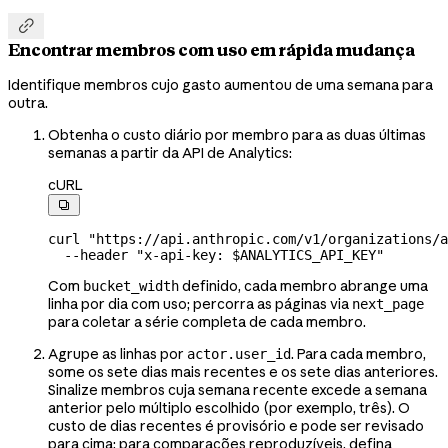

Encontrar membros com uso em rápida mudança
Identifique membros cujo gasto aumentou de uma semana para
outra.
Obtenha o custo diário por membro para as duas últimas
semanas a partir da API de Analytics:
cURL

curl
 "https://api.anthropic.com/v1/organizations/a
  --header
 "x-api-key: 
$ANALYTICS_API_KEY
"
Com
definido, cada membro abrange uma
bucket_width
linha por dia com uso; percorra as páginas via
next_page
para coletar a série completa de cada membro.
Agrupe as linhas por
. Para cada membro,
actor.user_id
some os sete dias mais recentes e os sete dias anteriores.
Sinalize membros cuja semana recente excede a semana
anterior pelo múltiplo escolhido (por exemplo, três). O
custo de dias recentes é provisório e pode ser revisado
para cima; para comparações reproduzíveis, defina