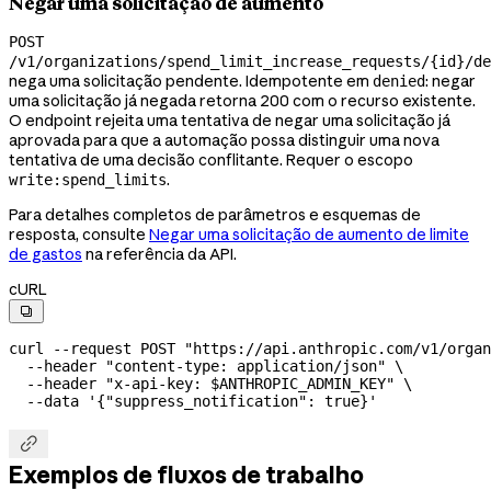
Negar uma solicitação de aumento
POST
/v1/organizations/spend_limit_increase_requests/{id}/de
nega uma solicitação pendente. Idempotente em
: negar
denied
uma solicitação já negada retorna 200 com o recurso existente.
O endpoint rejeita uma tentativa de negar uma solicitação já
aprovada para que a automação possa distinguir uma nova
tentativa de uma decisão conflitante. Requer o escopo
.
write:spend_limits
Para detalhes completos de parâmetros e esquemas de
resposta, consulte
Negar uma solicitação de aumento de limite
de gastos
na referência da API.
cURL

curl
 --request
 POST
 "https://api.anthropic.com/v1/organ
  --header
 "content-type: application/json"
 \
  --header
 "x-api-key: 
$ANTHROPIC_ADMIN_KEY
"
 \
  --data
 '{"suppress_notification": true}'

Exemplos de fluxos de trabalho