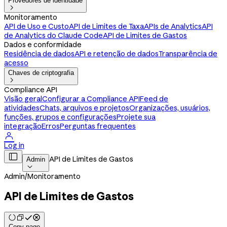
Provedores de identidade

Monitoramento
API de Uso e Custo
API de Limites de Taxa
APIs de Analytics
API
de Analytics do Claude Code
API de Limites de Gastos
Dados e conformidade
Residência de dados
API e retenção de dados
Transparência de
acesso
Chaves de criptografia

Compliance API
Visão geral
Configurar a Compliance API
Feed de
atividades
Chats, arquivos e projetos
Organizações, usuários,
funções, grupos e configurações
Projete sua
integração
Erros
Perguntas frequentes

Log in

API de Limites de Gastos
Admin

Admin
/
Monitoramento
API de Limites de Gastos
Copy page