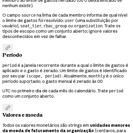
membro ao limite de gastos herdado (ou o deixa ilimitado se
nenhum existir).
O campo
na linha de cada membro informa de qual nível
source
o limite de gastos foi resolvido:
(uma substituição por
user
usuário),
,
ou
. Trate os
seat_tier
rbac_group
organization
tipos de escopo como um conjunto aberto; ignore valores
desconhecidos em vez de falhar.

Período
é a janela recorrente durante a qual o limite de gastos é
period
aplicado e o gasto é zerado. Um limite de gastos é identificado
por seu par
. Atualmente,
é o único
(scope, period)
monthly
período suportado; o gasto mensal é zerado às 00
UTC no primeiro dia de cada mês do calendário. Trate
period
como um conjunto aberto.

Valores e moeda
Todos os valores monetários são strings em
unidades menores
da moeda de faturamento da organização
(centavos, para