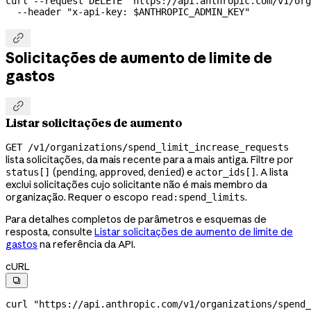
curl
 --request
 DELETE
 "https://api.anthropic.com/v1/org
  --header
 "x-api-key: 
$ANTHROPIC_ADMIN_KEY
"

Solicitações de aumento de limite de
gastos

Listar solicitações de aumento
GET /v1/organizations/spend_limit_increase_requests
lista solicitações, da mais recente para a mais antiga. Filtre por
(
,
,
) e
. A lista
status[]
pending
approved
denied
actor_ids[]
exclui solicitações cujo solicitante não é mais membro da
organização. Requer o escopo
.
read:spend_limits
Para detalhes completos de parâmetros e esquemas de
resposta, consulte
Listar solicitações de aumento de limite de
gastos
na referência da API.
cURL

curl
 "https://api.anthropic.com/v1/organizations/spend_