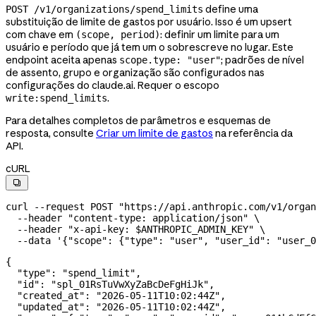
define uma
POST /v1/organizations/spend_limits
substituição de limite de gastos por usuário. Isso é um upsert
com chave em
: definir um limite para um
(scope, period)
usuário e período que já tem um o sobrescreve no lugar. Este
endpoint aceita apenas
; padrões de nível
scope.type: "user"
de assento, grupo e organização são configurados nas
configurações do claude.ai. Requer o escopo
.
write:spend_limits
Para detalhes completos de parâmetros e esquemas de
resposta, consulte
Criar um limite de gastos
na referência da
API.
cURL

curl
 --request
 POST
 "https://api.anthropic.com/v1/organ
  --header
 "content-type: application/json"
 \
  --header
 "x-api-key: 
$ANTHROPIC_ADMIN_KEY
"
 \
  --data
 '{"scope": {"type": "user", "user_id": "user_
{
  "type"
: 
"spend_limit"
,
  "id"
: 
"spl_01RsTuVwXyZaBcDeFgHiJk"
,
  "created_at"
: 
"2026-05-11T10:02:44Z"
,
  "updated_at"
: 
"2026-05-11T10:02:44Z"
,