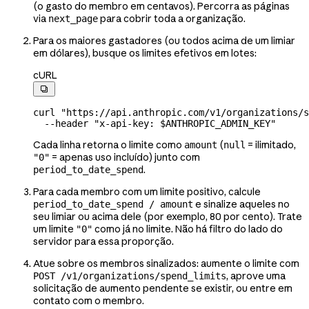
(o gasto do membro em centavos). Percorra as páginas
via
para cobrir toda a organização.
next_page
Para os maiores gastadores (ou todos acima de um limiar
em dólares), busque os limites efetivos em lotes:
cURL

curl
 "https://api.anthropic.com/v1/organizations/s
  --header
 "x-api-key: 
$ANTHROPIC_ADMIN_KEY
"
Cada linha retorna o limite como
(
= ilimitado,
amount
null
= apenas uso incluído) junto com
"0"
.
period_to_date_spend
Para cada membro com um limite positivo, calcule
e sinalize aqueles no
period_to_date_spend / amount
seu limiar ou acima dele (por exemplo, 80 por cento). Trate
um limite
como já no limite. Não há filtro do lado do
"0"
servidor para essa proporção.
Atue sobre os membros sinalizados: aumente o limite com
, aprove uma
POST /v1/organizations/spend_limits
solicitação de aumento pendente se existir, ou entre em
contato com o membro.