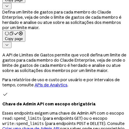

Defina um limite de gastos para cada membro do Claude
Enterprise, veja de onde o limite de gastos de cada membro é
herdado e analise ou atue sobre as solicitações dos membros
por um limite maior.
Copy page

A API de Limites de Gastos permite que você defina um limite de
gastos para cada membro do Claude Enterprise, veja de onde o
limite de gastos de cada membro é herdado e analise ou atue
sobre as solicitações dos membros por um limite maior.
Para
relatórios
de uso e custo por usuário e por intervalos de
tempo, consulte
APIs de Analytics
.

Chave de Admin API com escopo obrigatória
Esses endpoints exigem uma chave de Admin API com o escopo
(para endpoints
) ou o escopo
read:spend_limits
GET
(para endpoints
e
). Consulte
write:spend_limits
POST
DELETE
Criar uma chave de Admin API
para saber onde seu proprietário