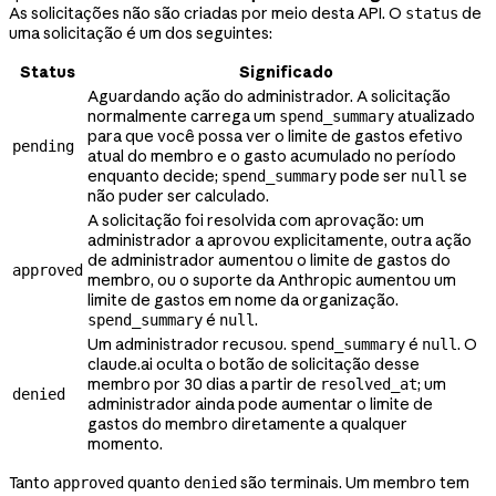
As solicitações não são criadas por meio desta API. O
de
status
uma solicitação é um dos seguintes:
Status
Significado
Aguardando ação do administrador. A solicitação
normalmente carrega um
atualizado
spend_summary
para que você possa ver o limite de gastos efetivo
pending
atual do membro e o gasto acumulado no período
enquanto decide;
pode ser
se
spend_summary
null
não puder ser calculado.
A solicitação foi resolvida com aprovação: um
administrador a aprovou explicitamente, outra ação
de administrador aumentou o limite de gastos do
approved
membro, ou o suporte da Anthropic aumentou um
limite de gastos em nome da organização.
é
.
spend_summary
null
Um administrador recusou.
é
. O
spend_summary
null
claude.ai oculta o botão de solicitação desse
membro por 30 dias a partir de
; um
resolved_at
denied
administrador ainda pode aumentar o limite de
gastos do membro diretamente a qualquer
momento.
Tanto
quanto
são terminais. Um membro tem
approved
denied