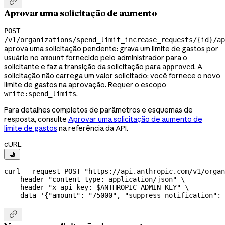

Aprovar uma solicitação de aumento
POST
/v1/organizations/spend_limit_increase_requests/{id}/ap
aprova uma solicitação pendente: grava um limite de gastos por
usuário no
fornecido pelo administrador para o
amount
solicitante e faz a transição da solicitação para
. A
approved
solicitação não carrega um valor solicitado; você fornece o novo
limite de gastos na aprovação. Requer o escopo
.
write:spend_limits
Para detalhes completos de parâmetros e esquemas de
resposta, consulte
Aprovar uma solicitação de aumento de
limite de gastos
na referência da API.
cURL

curl
 --request
 POST
 "https://api.anthropic.com/v1/organ
  --header
 "content-type: application/json"
 \
  --header
 "x-api-key: 
$ANTHROPIC_ADMIN_KEY
"
 \
  --data
 '{"amount": "75000", "suppress_notification": 
