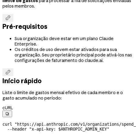
limite de gastos
para processar a fila de solicitações enviadas
pelos membros.

Pré-requisitos
Sua organização deve estar em um plano Claude
Enterprise.
Os créditos de uso devem estar ativados para sua
organização. Seu proprietário principal pode ativá-los nas
configurações de faturamento do claude.ai.

Início rápido
Liste o limite de gastos mensal efetivo de cada membro e o
gasto acumulado no período:
cURL

curl
 "https://api.anthropic.com/v1/organizations/spend_
  --header
 "x-api-key: 
$ANTHROPIC_ADMIN_KEY
"