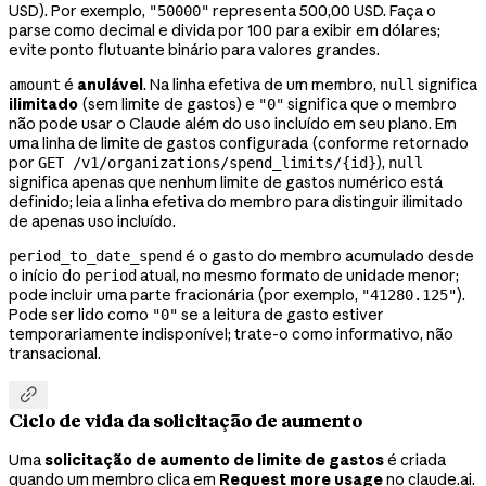
USD). Por exemplo,
representa 500,00 USD. Faça o
"50000"
parse como decimal e divida por 100 para exibir em dólares;
evite ponto flutuante binário para valores grandes.
é
anulável
. Na linha efetiva de um membro,
significa
amount
null
ilimitado
(sem limite de gastos) e
significa que o membro
"0"
não pode usar o Claude além do uso incluído em seu plano. Em
uma linha de limite de gastos configurada (conforme retornado
por
),
GET /v1/organizations/spend_limits/{id}
null
significa apenas que nenhum limite de gastos numérico está
definido; leia a linha efetiva do membro para distinguir ilimitado
de apenas uso incluído.
é o gasto do membro acumulado desde
period_to_date_spend
o início do
atual, no mesmo formato de unidade menor;
period
pode incluir uma parte fracionária (por exemplo,
).
"41280.125"
Pode ser lido como
se a leitura de gasto estiver
"0"
temporariamente indisponível; trate-o como informativo, não
transacional.

Ciclo de vida da solicitação de aumento
Uma
solicitação de aumento de limite de gastos
é criada
quando um membro clica em
Request more usage
no claude.ai.