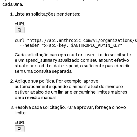
cada uma.
Liste as solicitações pendentes:
cURL

curl
 "https://api.anthropic.com/v1/organizations/s
  --header
 "x-api-key: 
$ANTHROPIC_ADMIN_KEY
"
Cada solicitação carrega o
do solicitante
actor.user_id
e um
atualizado com seu
efetivo
spend_summary
amount
atual e
, o suficiente para decidir
period_to_date_spend
sem uma consulta separada.
Aplique sua política. Por exemplo, aprove
automaticamente quando o
atual do membro
amount
estiver abaixo de um limiar e encaminhe limites maiores
para revisão manual.
Resolva cada solicitação. Para aprovar, forneça o novo
limite:
cURL
