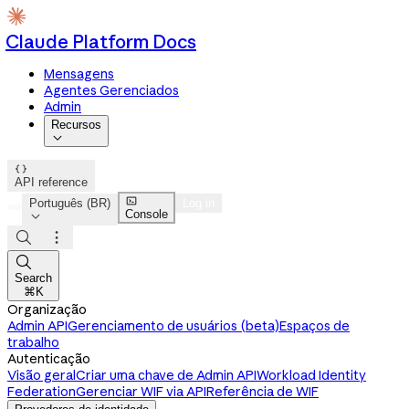
Claude Platform Docs
Mensagens
Agentes Gerenciados
Admin
Recursos


API reference

Português (BR)
Log in
Console




Search
⌘K
Organização
Admin API
Gerenciamento de usuários (beta)
Espaços de
trabalho
Autenticação
Visão geral
Criar uma chave de Admin API
Workload Identity
Federation
Gerenciar WIF via API
Referência de WIF