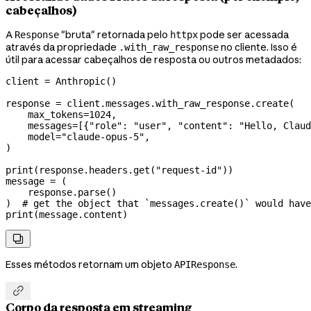
cabeçalhos)
A
"bruta" retornada pelo
pode ser acessada
Response
httpx
através da propriedade
no cliente. Isso é
.with_raw_response
útil para acessar cabeçalhos de resposta ou outros metadados:
client 
=
 Anthropic()
response 
=
 client.messages.with_raw_response.create(
    max_tokens
=
1024
,
    messages
=
[{
"role"
: 
"user"
, 
"content"
: 
"Hello, Claud
    model
=
"claude-opus-5"
,
)
print
(response.headers.get(
"request-id"
))
message 
=
 (
    response.parse()
)  
# get the object that `messages.create()` would have
print
(message.content)

Esses métodos retornam um objeto
.
APIResponse

Corpo da resposta em streaming