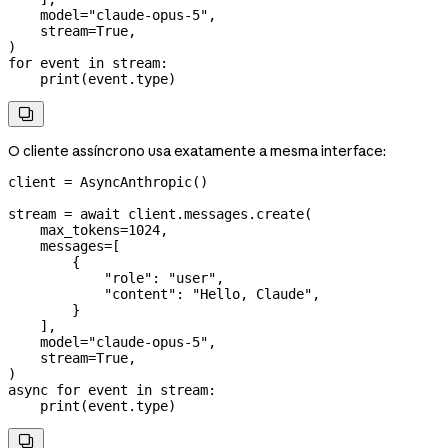
    model
=
"claude-opus-5"
,
    stream
=
True
,
)
for
 event 
in
 stream:
    print
(event.type)

O cliente assíncrono usa exatamente a mesma interface:
client 
=
 AsyncAnthropic()
stream 
=
 await
 client.messages.create(
    max_tokens
=
1024
,
    messages
=
[
        {
            "role"
: 
"user"
,
            "content"
: 
"Hello, Claude"
,
        }
    ],
    model
=
"claude-opus-5"
,
    stream
=
True
,
)
async
 for
 event 
in
 stream:
    print
(event.type)
