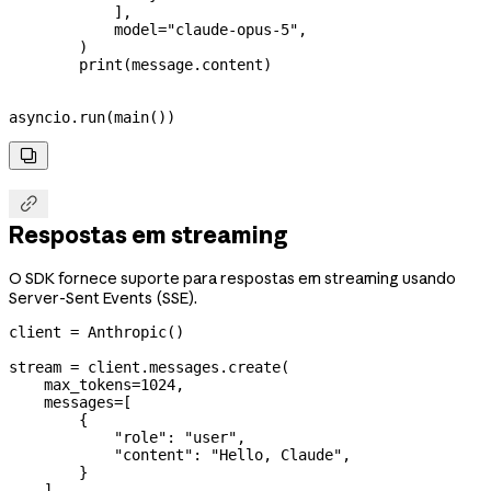
            ],
            model
=
"claude-opus-5"
,
        )
        print
(message.content)
asyncio.run(main())


Respostas em streaming
O SDK fornece suporte para respostas em streaming usando
Server-Sent Events (SSE).
client 
=
 Anthropic()
stream 
=
 client.messages.create(
    max_tokens
=
1024
,
    messages
=
[
        {
            "role"
: 
"user"
,
            "content"
: 
"Hello, Claude"
,
        }
    ],