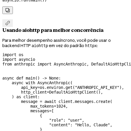
asyncio.run(main())


Usando aiohttp para melhor concorrência
Para melhor desempenho assíncrono, você pode usar o
backend HTTP
em vez do padrão
:
aiohttp
httpx
import
 os
import
 asyncio
from
 anthropic 
import
 AsyncAnthropic, DefaultAioHttpCli
async
 def
 main
() -> 
None
:
    async
 with
 AsyncAnthropic(
        api_key
=
os.environ.get(
"ANTHROPIC_API_KEY"
),
        http_client
=
DefaultAioHttpClient(),
    ) 
as
 client:
        message 
=
 await
 client.messages.create(
            max_tokens
=
1024
,
            messages
=
[
                {
                    "role"
: 
"user"
,
                    "content"
: 
"Hello, Claude"
,
                }