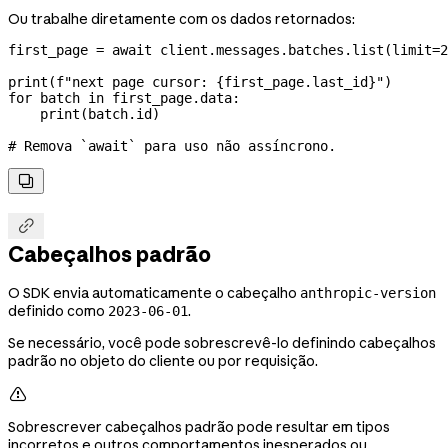
Ou trabalhe diretamente com os dados retornados:
first_page 
=
 await
 client.messages.batches.list(
limit
=
2
print
(
f
"next page cursor: 
{
first_page.last_id
}
"
)
for
 batch 
in
 first_page.data:
    print
(batch.id)
# Remova `await` para uso não assíncrono.


Cabeçalhos padrão
O SDK envia automaticamente o cabeçalho
anthropic-version
definido como
.
2023-06-01
Se necessário, você pode sobrescrevê-lo definindo cabeçalhos
padrão no objeto do cliente ou por requisição.

Sobrescrever cabeçalhos padrão pode resultar em tipos
incorretos e outros comportamentos inesperados ou