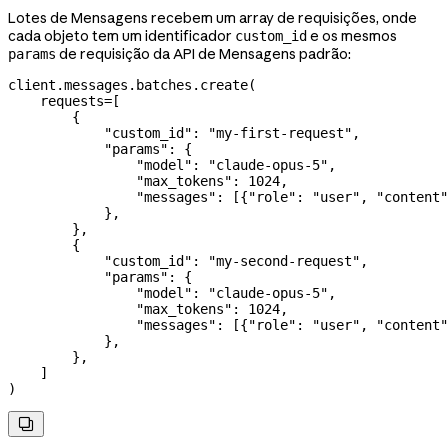
Lotes de Mensagens recebem um array de requisições, onde
cada objeto tem um identificador
e os mesmos
custom_id
de requisição da API de Mensagens padrão:
params
client.messages.batches.create(
    requests
=
[
        {
            "custom_id"
: 
"my-first-request"
,
            "params"
: {
                "model"
: 
"claude-opus-5"
,
                "max_tokens"
: 
1024
,
                "messages"
: [{
"role"
: 
"user"
, 
"content"
            },
        },
        {
            "custom_id"
: 
"my-second-request"
,
            "params"
: {
                "model"
: 
"claude-opus-5"
,
                "max_tokens"
: 
1024
,
                "messages"
: [{
"role"
: 
"user"
, 
"content"
            },
        },
    ]
)
