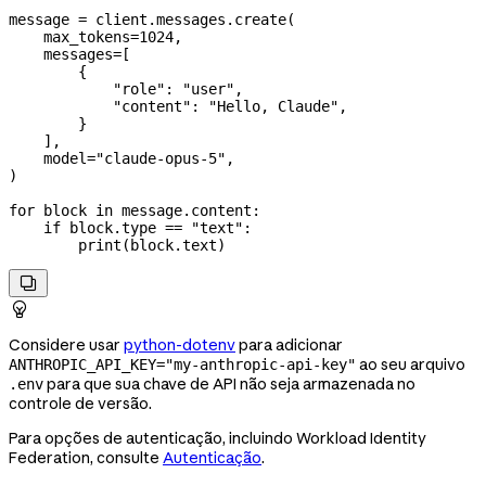
message 
=
 client.messages.create(
    max_tokens
=
1024
,
    messages
=
[
        {
            "role"
: 
"user"
,
            "content"
: 
"Hello, Claude"
,
        }
    ],
    model
=
"claude-opus-5"
,
)
for
 block 
in
 message.content:
    if
 block.type 
==
 "text"
:
        print
(block.text)


Considere usar
python-dotenv
para adicionar
ao seu arquivo
ANTHROPIC_API_KEY="my-anthropic-api-key"
para que sua chave de API não seja armazenada no
.env
controle de versão.
Para opções de autenticação, incluindo Workload Identity
Federation, consulte
Autenticação
.