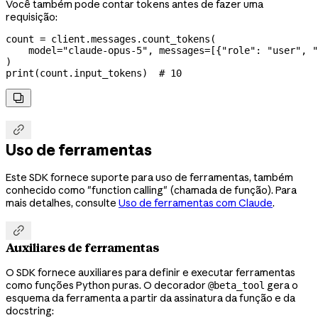
Você também pode contar tokens antes de fazer uma
requisição:
count 
=
 client.messages.count_tokens(
    model
=
"claude-opus-5"
, 
messages
=
[{
"role"
: 
"user"
, 
"
)
print
(count.input_tokens)  
# 10


Uso de ferramentas
Este SDK fornece suporte para uso de ferramentas, também
conhecido como "function calling" (chamada de função). Para
mais detalhes, consulte
Uso de ferramentas com Claude
.

Auxiliares de ferramentas
O SDK fornece auxiliares para definir e executar ferramentas
como funções Python puras. O decorador
gera o
@beta_tool
esquema da ferramenta a partir da assinatura da função e da
docstring: