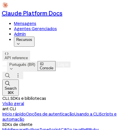
Claude Platform Docs
Mensagens
Agentes Gerenciados
Admin
Recursos


API reference

Português (BR)
Log in
Console




Search
⌘K
CLI, SDKs e bibliotecas
Visão geral
ant CLI
Início rápido
Opções de autenticação
Usando a CLI
Scripts e
automação
SDKs de cliente
Middleware
Python
TypeScript
C#
Go
Java
PHP
Ruby