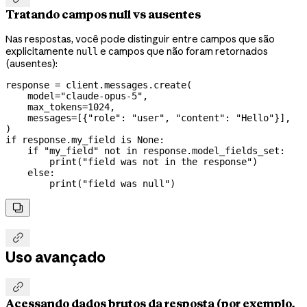
Tratando campos null vs ausentes
Nas respostas, você pode distinguir entre campos que são
explicitamente
e campos que não foram retornados
null
(ausentes):
response 
=
 client.messages.create(
    model
=
"claude-opus-5"
,
    max_tokens
=
1024
,
    messages
=
[{
"role"
: 
"user"
, 
"content"
: 
"Hello"
}],
)
if
 response.my_field 
is
 None
:
    if
 "my_field"
 not
 in
 response.model_fields_set:
        print
(
"field was not in the response"
)
    else
:
        print
(
"field was null"
)


Uso avançado

Acessando dados brutos da resposta (por exemplo,