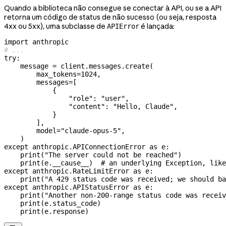
Quando a biblioteca não consegue se conectar à API, ou se a API
retorna um código de status de não sucesso (ou seja, resposta
4xx ou 5xx), uma subclasse de
é lançada:
APIError
import
 anthropic
# ...
try
:
    message 
=
 client.messages.create(
        max_tokens
=
1024
,
        messages
=
[
            {
                "role"
: 
"user"
,
                "content"
: 
"Hello, Claude"
,
            }
        ],
        model
=
"claude-opus-5"
,
    )
except
 anthropic.APIConnectionError 
as
 e:
    print
(
"The server could not be reached"
)
    print
(e.__cause__)  
# an underlying Exception, like
except
 anthropic.RateLimitError 
as
 e:
    print
(
"A 429 status code was received; we should ba
except
 anthropic.APIStatusError 
as
 e:
    print
(
"Another non-200-range status code was receiv
    print
(e.status_code)
    print
(e.response)