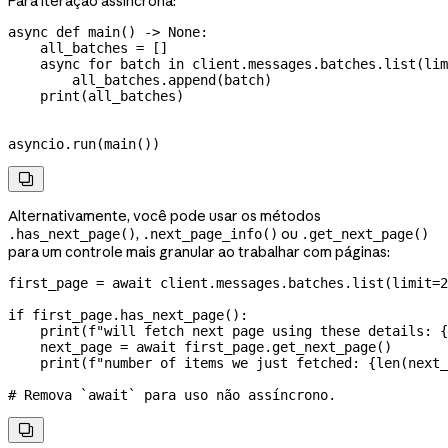
Para iteração assíncrona:
async
 def
 main
() -> 
None
:
    all_batches 
=
 []
    async
 for
 batch 
in
 client.messages.batches.list(
lim
        all_batches.append(batch)
    print
(all_batches)
asyncio.run(main())

Alternativamente, você pode usar os métodos
,
ou
.has_next_page()
.next_page_info()
.get_next_page()
para um controle mais granular ao trabalhar com páginas:
first_page 
=
 await
 client.messages.batches.list(
limit
=
2
if
 first_page.has_next_page():
    print
(
f
"will fetch next page using these details: 
{
    next_page 
=
 await
 first_page.get_next_page()
    print
(
f
"number of items we just fetched: 
{
len
(next_
# Remova `await` para uso não assíncrono.
