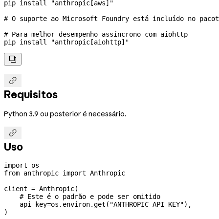
pip
 install
 "anthropic[aws]"
# O suporte ao Microsoft Foundry está incluído no pacot
# Para melhor desempenho assíncrono com aiohttp
pip
 install
 "anthropic[aiohttp]"


Requisitos
Python 3.9 ou posterior é necessário.

Uso
import
 os
from
 anthropic 
import
 Anthropic
client 
=
 Anthropic(
    # Este é o padrão e pode ser omitido
    api_key
=
os.environ.get(
"ANTHROPIC_API_KEY"
),
)