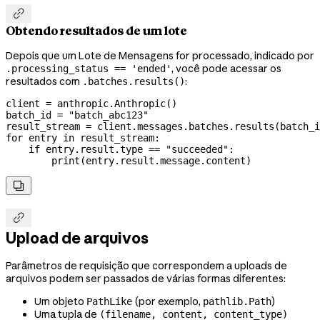

Obtendo resultados de um lote
Depois que um Lote de Mensagens for processado, indicado por
, você pode acessar os
.processing_status == 'ended'
resultados com
:
.batches.results()
client 
=
 anthropic.Anthropic()
batch_id 
=
 "batch_abc123"
result_stream 
=
 client.messages.batches.results(batch_i
for
 entry 
in
 result_stream:
    if
 entry.result.type 
==
 "succeeded"
:
        print
(entry.result.message.content)


Upload de arquivos
Parâmetros de requisição que correspondem a uploads de
arquivos podem ser passados de várias formas diferentes:
Um objeto
(por exemplo,
)
PathLike
pathlib.Path
Uma tupla de
(filename, content, content_type)