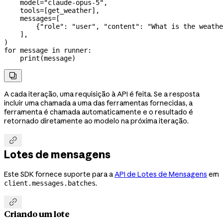
    model
=
"claude-opus-5"
,
    tools
=
[get_weather],
    messages
=
[
        {
"role"
: 
"user"
, 
"content"
: 
"What is the weathe
    ],
)
for
 message 
in
 runner:
    print
(message)

A cada iteração, uma requisição à API é feita. Se a resposta
incluir uma chamada a uma das ferramentas fornecidas, a
ferramenta é chamada automaticamente e o resultado é
retornado diretamente ao modelo na próxima iteração.

Lotes de mensagens
Este SDK fornece suporte para a
API de Lotes de Mensagens
em
.
client.messages.batches

Criando um lote