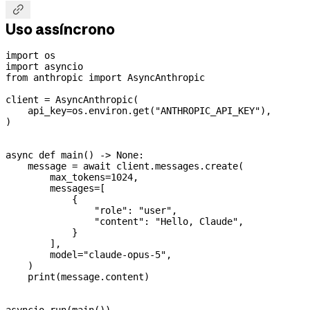

Uso assíncrono
import
 os
import
 asyncio
from
 anthropic 
import
 AsyncAnthropic
client 
=
 AsyncAnthropic(
    api_key
=
os.environ.get(
"ANTHROPIC_API_KEY"
),
)
async
 def
 main
() -> 
None
:
    message 
=
 await
 client.messages.create(
        max_tokens
=
1024
,
        messages
=
[
            {
                "role"
: 
"user"
,
                "content"
: 
"Hello, Claude"
,
            }
        ],
        model
=
"claude-opus-5"
,
    )
    print
(message.content)