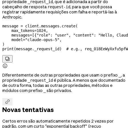
propriedade
, que é adicionada a partir do
_request_id
cabeçalho de resposta
, para que você possa
request-id
registrar rapidamente requisições com falha e reportá-las à
Anthropic.
message 
=
 client.messages.create(
    max_tokens
=
1024
,
    messages
=
[{
"role"
: 
"user"
, 
"content"
: 
"Hello, Claud
    model
=
"claude-opus-5"
,
)
print
(message._request_id)  
# e.g., req_018EeWyXxfu5pfW


Diferentemente de outras propriedades que usam o prefixo
, a
_
propriedade
é pública. A menos que documentado
_request_id
de outra forma, todas as outras propriedades, métodos e
módulos com prefixo
são privados.
_

Novas tentativas
Certos erros são automaticamente repetidos 2 vezes por
padrão, com um curto "exponential backoff" (recuo