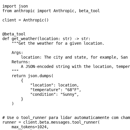
import
 json
from
 anthropic 
import
 Anthropic, beta_tool
client 
=
 Anthropic()
@beta_tool
def
 get_weather
(
location
: 
str
) -> 
str
:
    """Get the weather for a given location.
    Args:
        location: The city and state, for example, San 
    Returns:
        A JSON-encoded string with the location, temper
    """
    return
 json.dumps(
        {
            "location"
: location,
            "temperature"
: 
"68°F"
,
            "condition"
: 
"Sunny"
,
        }
    )
# Use o tool_runner para lidar automaticamente com cham
runner 
=
 client.beta.messages.tool_runner(
    max_tokens
=
1024
,