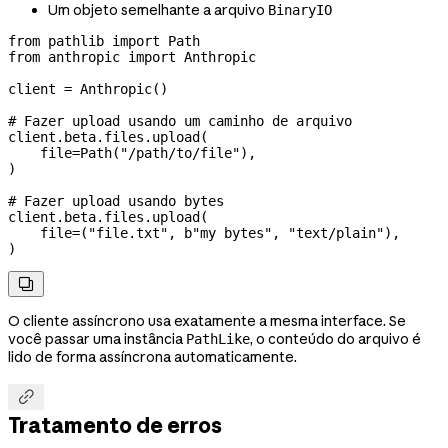
Um objeto semelhante a arquivo
BinaryIO
from
 pathlib 
import
 Path
from
 anthropic 
import
 Anthropic
client 
=
 Anthropic()
# Fazer upload usando um caminho de arquivo
client.beta.files.upload(
    file
=
Path(
"/path/to/file"
),
)
# Fazer upload usando bytes
client.beta.files.upload(
    file
=
(
"file.txt"
, 
b
"my bytes"
, 
"text/plain"
),
)

O cliente assíncrono usa exatamente a mesma interface. Se
você passar uma instância
, o conteúdo do arquivo é
PathLike
lido de forma assíncrona automaticamente.

Tratamento de erros