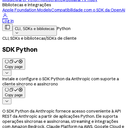
Bibliotecas e integrações
Apple Foundation Models
Compatibilidade com o SDK da OpenAI

Log in

Python
CLI, SDKs e bibliotecas

CLI, SDKs e bibliotecas
/
SDKs de cliente
SDK Python
Copy page

Instale e configure o SDK Python da Anthropic com suporte a
cliente síncrono e assíncrono
Copy page

O SDK Python da Anthropic fornece acesso conveniente à API
REST da Anthropic a partir de aplicações Python. Ele suporta
operações síncronas e assíncronas, streaming e integrações
com Amazon Bedrock, Claude Platform na AWS, Google Cloud e