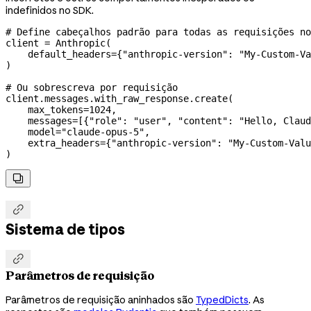
indefinidos no SDK.
# Define cabeçalhos padrão para todas as requisições no
client 
=
 Anthropic(
    default_headers
=
{
"anthropic-version"
: 
"My-Custom-Va
)
# Ou sobrescreva por requisição
client.messages.with_raw_response.create(
    max_tokens
=
1024
,
    messages
=
[{
"role"
: 
"user"
, 
"content"
: 
"Hello, Claud
    model
=
"claude-opus-5"
,
    extra_headers
=
{
"anthropic-version"
: 
"My-Custom-Valu
)


Sistema de tipos

Parâmetros de requisição
Parâmetros de requisição aninhados são
TypedDicts
. As