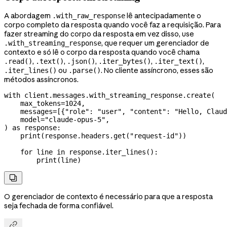
A abordagem
lê antecipadamente o
.with_raw_response
corpo completo da resposta quando você faz a requisição. Para
fazer streaming do corpo da resposta em vez disso, use
, que requer um gerenciador de
.with_streaming_response
contexto e só lê o corpo da resposta quando você chama
,
,
,
,
,
.read()
.text()
.json()
.iter_bytes()
.iter_text()
ou
. No cliente assíncrono, esses são
.iter_lines()
.parse()
métodos assíncronos.
with
 client.messages.with_streaming_response.create(
    max_tokens
=
1024
,
    messages
=
[{
"role"
: 
"user"
, 
"content"
: 
"Hello, Claud
    model
=
"claude-opus-5"
,
) 
as
 response:
    print
(response.headers.get(
"request-id"
))
    for
 line 
in
 response.iter_lines():
        print
(line)

O gerenciador de contexto é necessário para que a resposta
seja fechada de forma confiável.
