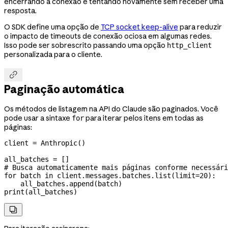
encerrando a conexão e tentando novamente sem receber uma
resposta.
O SDK define uma opção de
TCP socket keep-alive
para reduzir
o impacto de timeouts de conexão ociosa em algumas redes.
Isso pode ser sobrescrito passando uma opção
http_client
personalizada para o cliente.

Paginação automática
Os métodos de listagem na API do Claude são paginados. Você
pode usar a sintaxe
para iterar pelos itens em todas as
for
páginas:
client 
=
 Anthropic()
all_batches 
=
 []
# Busca automaticamente mais páginas conforme necessári
for
 batch 
in
 client.messages.batches.list(
limit
=
20
):
    all_batches.append(batch)
print
(all_batches)
