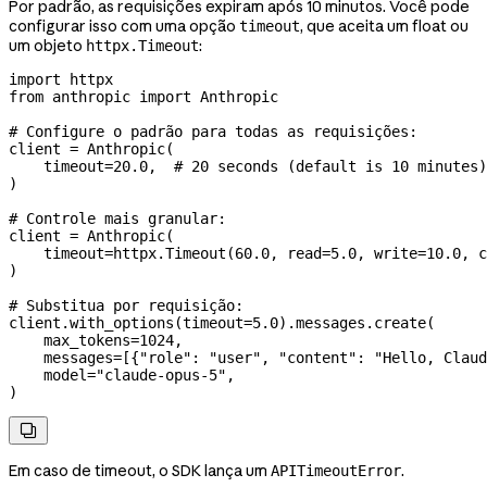
Por padrão, as requisições expiram após 10 minutos. Você pode
configurar isso com uma opção
, que aceita um float ou
timeout
um objeto
:
httpx.Timeout
import
 httpx
from
 anthropic 
import
 Anthropic
# Configure o padrão para todas as requisições:
client 
=
 Anthropic(
    timeout
=
20.0
,  
# 20 seconds (default is 10 minutes)
)
# Controle mais granular:
client 
=
 Anthropic(
    timeout
=
httpx.Timeout(
60.0
, 
read
=
5.0
, 
write
=
10.0
, 
c
)
# Substitua por requisição:
client.with_options(
timeout
=
5.0
).messages.create(
    max_tokens
=
1024
,
    messages
=
[{
"role"
: 
"user"
, 
"content"
: 
"Hello, Claud
    model
=
"claude-opus-5"
,
)

Em caso de timeout, o SDK lança um
.
APITimeoutError