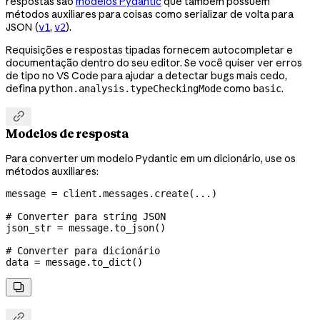
respostas são
modelos Pydantic
que também possuem
métodos auxiliares para coisas como serializar de volta para
JSON (
,
).
v1
v2
Requisições e respostas tipadas fornecem autocompletar e
documentação dentro do seu editor. Se você quiser ver erros
de tipo no VS Code para ajudar a detectar bugs mais cedo,
defina
como
.
python.analysis.typeCheckingMode
basic

Modelos de resposta
Para converter um modelo Pydantic em um dicionário, use os
métodos auxiliares:
message 
=
 client.messages.create(
...
)
# Converter para string JSON
json_str 
=
 message.to_json()
# Converter para dicionário
data 
=
 message.to_dict()

