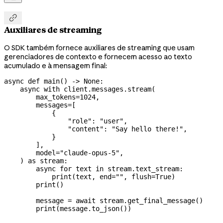

Auxiliares de streaming
O SDK também fornece auxiliares de streaming que usam
gerenciadores de contexto e fornecem acesso ao texto
acumulado e à mensagem final:
async
 def
 main
() -> 
None
:
    async
 with
 client.messages.stream(
        max_tokens
=
1024
,
        messages
=
[
            {
                "role"
: 
"user"
,
                "content"
: 
"Say hello there!"
,
            }
        ],
        model
=
"claude-opus-5"
,
    ) 
as
 stream:
        async
 for
 text 
in
 stream.text_stream:
            print
(text, 
end
=
""
, 
flush
=
True
)
        print
()
        message 
=
 await
 stream.get_final_message()
        print
(message.to_json())