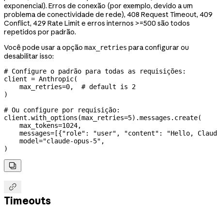
exponencial). Erros de conexão (por exemplo, devido a um
problema de conectividade de rede), 408 Request Timeout, 409
Conflict, 429 Rate Limit e erros internos >=500 são todos
repetidos por padrão.
Você pode usar a opção
para configurar ou
max_retries
desabilitar isso:
# Configure o padrão para todas as requisições:
client 
=
 Anthropic(
    max_retries
=
0
,  
# default is 2
)
# Ou configure por requisição:
client.with_options(
max_retries
=
5
).messages.create(
    max_tokens
=
1024
,
    messages
=
[{
"role"
: 
"user"
, 
"content"
: 
"Hello, Claud
    model
=
"claude-opus-5"
,
)


Timeouts