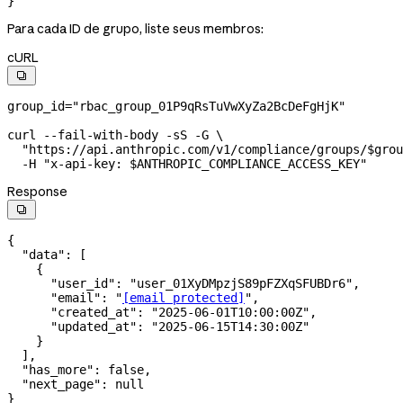
}
Para cada ID de grupo, liste seus membros:
cURL

group_id
=
"rbac_group_01P9qRsTuVwXyZa2BcDeFgHjK"
curl
 --fail-with-body
 -sS
 -G
 \
  "https://api.anthropic.com/v1/compliance/groups/
$grou
  -H
 "x-api-key: 
$ANTHROPIC_COMPLIANCE_ACCESS_KEY
"
Response

{
  "data"
: [
    {
      "user_id"
: 
"user_01XyDMpzjS89pFZXqSFUBDr6"
,
      "email"
: 
"
[email protected]
"
,
      "created_at"
: 
"2025-06-01T10:00:00Z"
,
      "updated_at"
: 
"2025-06-15T14:30:00Z"
    }
  ],
  "has_more"
: 
false
,
  "next_page"
: 
null
}