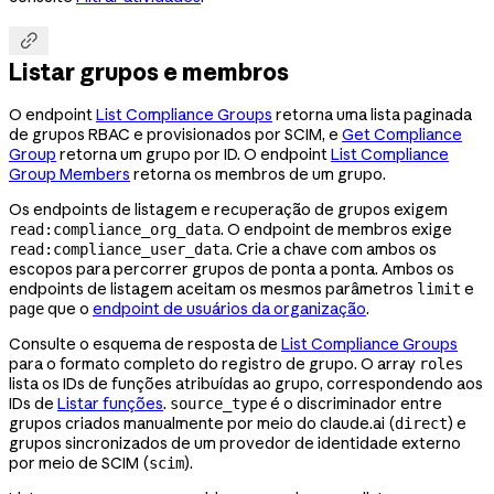

Listar grupos e membros
O endpoint
List Compliance Groups
retorna uma lista paginada
de grupos RBAC e provisionados por SCIM, e
Get Compliance
Group
retorna um grupo por ID. O endpoint
List Compliance
Group Members
retorna os membros de um grupo.
Os endpoints de listagem e recuperação de grupos exigem
. O endpoint de membros exige
read:compliance_org_data
. Crie a chave com ambos os
read:compliance_user_data
escopos para percorrer grupos de ponta a ponta. Ambos os
endpoints de listagem aceitam os mesmos parâmetros
e
limit
que o
endpoint de usuários da organização
.
page
Consulte o esquema de resposta de
List Compliance Groups
para o formato completo do registro de grupo. O array
roles
lista os IDs de funções atribuídas ao grupo, correspondendo aos
IDs de
Listar funções
.
é o discriminador entre
source_type
grupos criados manualmente por meio do claude.ai (
) e
direct
grupos sincronizados de um provedor de identidade externo
por meio de SCIM (
).
scim