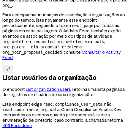
.
org_
Para acompanhar mudanças de associação a organizações ao
longo do tempo, liste novamente este endpoint
periodicamente, seguindo o token
por todas as
next_page
páginas em cada passagem. O Activity Feed também expõe
eventos de associação por meio dos tipos de atividade
,
,
org_deletion_requested
org_deleted_via_bulk
e
org_parent_join_proposal_created
; consulte
Consultar o Activity
org_join_proposal_decided
Feed
.

Listar usuários da organização
O endpoint
List organization users
retorna uma lista paginada
de registros de usuários de uma organização.
Este endpoint exige
, não
read:compliance_user_data
. Crie a Compliance Access Key
read:compliance_org_data
com ambos os escopos quando pretender usá-la para
enumeração de diretório; caso contrário, a chamada retorna
403 Forbidden
.