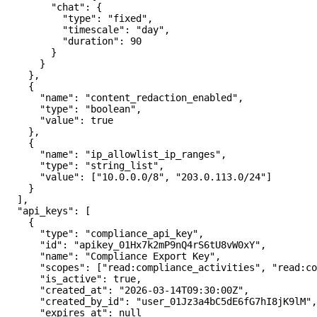
        "chat"
: {
          "type"
: 
"fixed"
,
          "timescale"
: 
"day"
,
          "duration"
: 
90
        }
      }
    },
    {
      "name"
: 
"content_redaction_enabled"
,
      "type"
: 
"boolean"
,
      "value"
: 
true
    },
    {
      "name"
: 
"ip_allowlist_ip_ranges"
,
      "type"
: 
"string_list"
,
      "value"
: [
"10.0.0.0/8"
, 
"203.0.113.0/24"
]
    }
  ],
  "api_keys"
: [
    {
      "type"
: 
"compliance_api_key"
,
      "id"
: 
"apikey_01Hx7k2mP9nQ4rS6tU8vW0xY"
,
      "name"
: 
"Compliance Export Key"
,
      "scopes"
: [
"read:compliance_activities"
, 
"read:co
      "is_active"
: 
true
,
      "created_at"
: 
"2026-03-14T09:30:00Z"
,
      "created_by_id"
: 
"user_01Jz3a4bC5dE6fG7hI8jK9lM"
,
      "expires_at"
: 
null