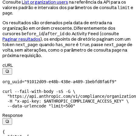
Consulte
List organization users
na referência da API para os
valores padrão e intervalos dos parâmetros de consulta
e
limit
.
page
Os resultados são ordenados pela data de entrada na
organização em ordem crescente. Diferentemente dos
cursores
/
do Activity Feed (consulte
before_id
after_id
Paginar resultados
), os endpoints de diretório paginam com um
token
: quando
é
, passe
de
next_page
has_more
true
next_page
volta, sem alterações, como o parâmetro de consulta
na
page
próxima requisição.
cURL

org_uuid
=
"91012d09-e48b-438e-a489-1bebfd8fa6f9"
curl
 --fail-with-body
 -sS
 -G
 \
  "https://api.anthropic.com/v1/compliance/organization
  -H
 "x-api-key: 
$ANTHROPIC_COMPLIANCE_ACCESS_KEY
"
 \
  --data-urlencode
 "limit=500"
Response

{