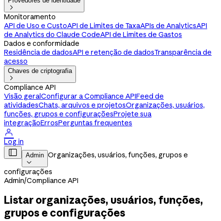
Provedores de identidade

Monitoramento
API de Uso e Custo
API de Limites de Taxa
APIs de Analytics
API
de Analytics do Claude Code
API de Limites de Gastos
Dados e conformidade
Residência de dados
API e retenção de dados
Transparência de
acesso
Chaves de criptografia

Compliance API
Visão geral
Configurar a Compliance API
Feed de
atividades
Chats, arquivos e projetos
Organizações, usuários,
funções, grupos e configurações
Projete sua
integração
Erros
Perguntas frequentes

Log in

Organizações, usuários, funções, grupos e
Admin

configurações
Admin
/
Compliance API
Listar organizações, usuários, funções,
grupos e configurações