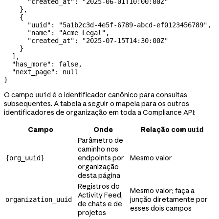
      "created_at"
: 
"2025-06-01T10:00:00Z"
    },
    {
      "uuid"
: 
"5a1b2c3d-4e5f-6789-abcd-ef0123456789"
,
      "name"
: 
"Acme Legal"
,
      "created_at"
: 
"2025-07-15T14:30:00Z"
    }
  ],
  "has_more"
: 
false
,
  "next_page"
: 
null
}
O campo
é o identificador canônico para consultas
uuid
subsequentes. A tabela a seguir o mapeia para os outros
identificadores de organização em toda a Compliance API:
Campo
Onde
Relação com
uuid
Parâmetro de
caminho nos
endpoints por
Mesmo valor
{org_uuid}
organização
desta página
Registros do
Mesmo valor; faça a
Activity Feed,
junção diretamente por
organization_uuid
de chats e de
esses dois campos
projetos