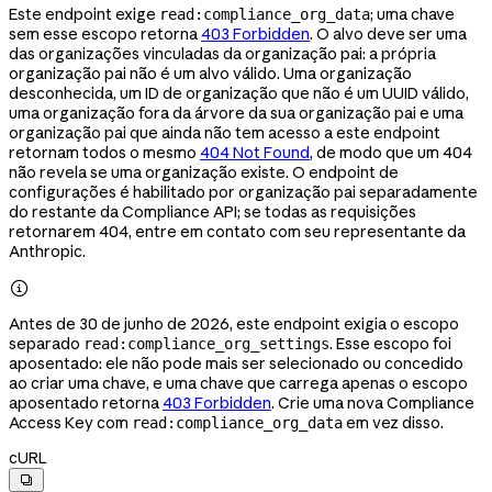
Este endpoint exige
; uma chave
read:compliance_org_data
sem esse escopo retorna
403 Forbidden
. O alvo deve ser uma
das organizações vinculadas da organização pai: a própria
organização pai não é um alvo válido. Uma organização
desconhecida, um ID de organização que não é um UUID válido,
uma organização fora da árvore da sua organização pai e uma
organização pai que ainda não tem acesso a este endpoint
retornam todos o mesmo
404 Not Found
, de modo que um 404
não revela se uma organização existe. O endpoint de
configurações é habilitado por organização pai separadamente
do restante da Compliance API; se todas as requisições
retornarem 404, entre em contato com seu representante da
Anthropic.

Antes de 30 de junho de 2026, este endpoint exigia o escopo
separado
. Esse escopo foi
read:compliance_org_settings
aposentado: ele não pode mais ser selecionado ou concedido
ao criar uma chave, e uma chave que carrega apenas o escopo
aposentado retorna
403 Forbidden
. Crie uma nova Compliance
Access Key com
em vez disso.
read:compliance_org_data
cURL
