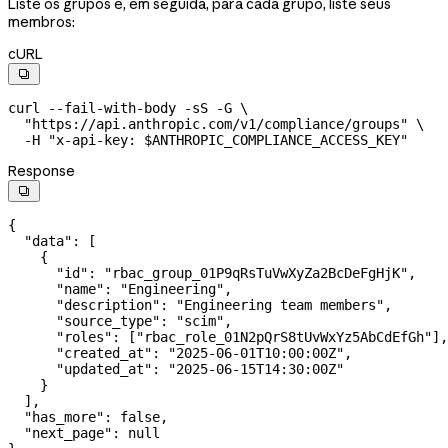
Liste os grupos e, em seguida, para cada grupo, liste seus
membros:
cURL

curl
 --fail-with-body
 -sS
 -G
 \
  "https://api.anthropic.com/v1/compliance/groups"
 \
  -H
 "x-api-key: 
$ANTHROPIC_COMPLIANCE_ACCESS_KEY
"
Response

{
  "data"
: [
    {
      "id"
: 
"rbac_group_01P9qRsTuVwXyZa2BcDeFgHjK"
,
      "name"
: 
"Engineering"
,
      "description"
: 
"Engineering team members"
,
      "source_type"
: 
"scim"
,
      "roles"
: [
"rbac_role_01N2pQrS8tUvWxYz5AbCdEfGh"
],
      "created_at"
: 
"2025-06-01T10:00:00Z"
,
      "updated_at"
: 
"2025-06-15T14:30:00Z"
    }
  ],
  "has_more"
: 
false
,
  "next_page"
: 
null