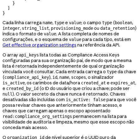
    }
  ]
}
Cada linha carrega
,
e
; o campo
(
,
name
type
value
type
boolean
,
,
ou
)
integer
string_list
provisioning_mode
data_retention
indica o formato de
. A lista completa de nomes de
value
configurações, e o esquema de
para cada tipo, está em
value
Get effective organization settings
na referência da API.
O array
lista todas as Compliance Access Keys
api_keys
configuradas para sua organização pai, de modo que a mesma
lista é retornada independentemente de qual organização
vinculada você consultar. Cada entrada carrega o
da chave
type
(
),
,
,
, o sinalizador
compliance_api_key
id
name
scopes
, os carimbos de data/hora
e
,
is_active
created_at
expires_at
e
(o ID do usuário que criou a chave; pode ser
created_by_id
). O valor secreto da chave nunca é retornado. Chaves
null
desativadas são incluídas com
para que você
is_active: false
possa revisar chaves que anteriormente tinham acesso, e
chaves que carregam apenas o escopo aposentado
permanecem na lista para
read:compliance_org_settings
visibilidade de auditoria e limpeza, mesmo que esse escopo não
conceda mais acesso.
O
de nível superior é o UUID puro da
organization_id