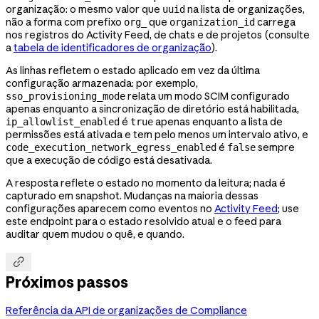
organização: o mesmo valor que
na lista de organizações,
uuid
não a forma com prefixo
que
carrega
org_
organization_id
nos registros do Activity Feed, de chats e de projetos (consulte
a
tabela de identificadores de organização
).
As linhas refletem o estado aplicado em vez da última
configuração armazenada: por exemplo,
relata um modo SCIM configurado
sso_provisioning_mode
apenas enquanto a sincronização de diretório está habilitada,
é
apenas enquanto a lista de
ip_allowlist_enabled
true
permissões está ativada e tem pelo menos um intervalo ativo, e
é
sempre
code_execution_network_egress_enabled
false
que a execução de código está desativada.
A resposta reflete o estado no momento da leitura; nada é
capturado em snapshot. Mudanças na maioria dessas
configurações aparecem como eventos no
Activity Feed
; use
este endpoint para o estado resolvido atual e o feed para
auditar quem mudou o quê, e quando.

Próximos passos
Referência da API de organizações de Compliance