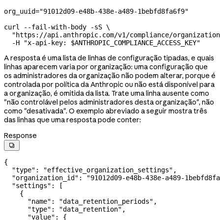
org_uuid
=
"91012d09-e48b-438e-a489-1bebfd8fa6f9"
curl
 --fail-with-body
 -sS
 \
  "https://api.anthropic.com/v1/compliance/organization
  -H
 "x-api-key: 
$ANTHROPIC_COMPLIANCE_ACCESS_KEY
"
A resposta é uma lista de linhas de configuração tipadas, e quais
linhas aparecem varia por organização: uma configuração que
os administradores da organização não podem alterar, porque é
controlada por política da Anthropic ou não está disponível para
a organização, é omitida da lista. Trate uma linha ausente como
"não controlável pelos administradores desta organização", não
como "desativada". O exemplo abreviado a seguir mostra três
das linhas que uma resposta pode conter:
Response

{
  "type"
: 
"effective_organization_settings"
,
  "organization_id"
: 
"91012d09-e48b-438e-a489-1bebfd8fa
  "settings"
: [
    {
      "name"
: 
"data_retention_periods"
,
      "type"
: 
"data_retention"
,
      "value"
: {