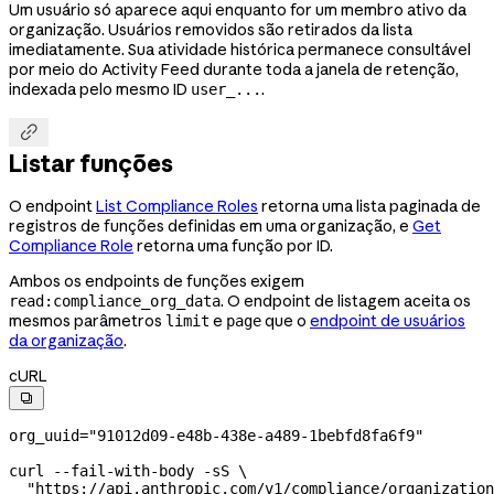
Um usuário só aparece aqui enquanto for um membro ativo da
organização. Usuários removidos são retirados da lista
imediatamente. Sua atividade histórica permanece consultável
por meio do Activity Feed durante toda a janela de retenção,
indexada pelo mesmo ID
.
user_...

Listar funções
O endpoint
List Compliance Roles
retorna uma lista paginada de
registros de funções definidas em uma organização, e
Get
Compliance Role
retorna uma função por ID.
Ambos os endpoints de funções exigem
. O endpoint de listagem aceita os
read:compliance_org_data
mesmos parâmetros
e
que o
endpoint de usuários
limit
page
da organização
.
cURL

org_uuid
=
"91012d09-e48b-438e-a489-1bebfd8fa6f9"
curl
 --fail-with-body
 -sS
 \
  "https://api.anthropic.com/v1/compliance/organization