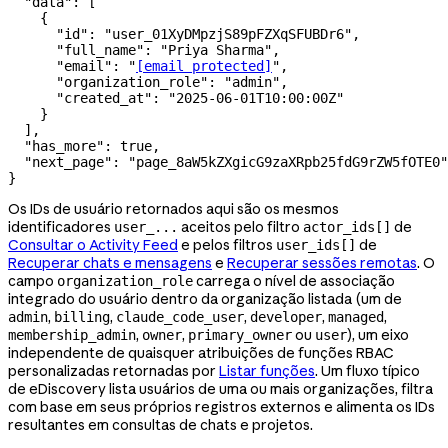
  "data"
: [
    {
      "id"
: 
"user_01XyDMpzjS89pFZXqSFUBDr6"
,
      "full_name"
: 
"Priya Sharma"
,
      "email"
: 
"
[email protected]
"
,
      "organization_role"
: 
"admin"
,
      "created_at"
: 
"2025-06-01T10:00:00Z"
    }
  ],
  "has_more"
: 
true
,
  "next_page"
: 
"page_8aW5kZXgicG9zaXRpb25fdG9rZW5fOTE0"
}
Os IDs de usuário retornados aqui são os mesmos
identificadores
aceitos pelo filtro
de
user_...
actor_ids[]
Consultar o Activity Feed
e pelos filtros
de
user_ids[]
Recuperar chats e mensagens
e
Recuperar sessões remotas
. O
campo
carrega o nível de associação
organization_role
integrado do usuário dentro da organização listada (um de
,
,
,
,
,
admin
billing
claude_code_user
developer
managed
,
,
ou
), um eixo
membership_admin
owner
primary_owner
user
independente de quaisquer atribuições de funções RBAC
personalizadas retornadas por
Listar funções
. Um fluxo típico
de eDiscovery lista usuários de uma ou mais organizações, filtra
com base em seus próprios registros externos e alimenta os IDs
resultantes em consultas de chats e projetos.