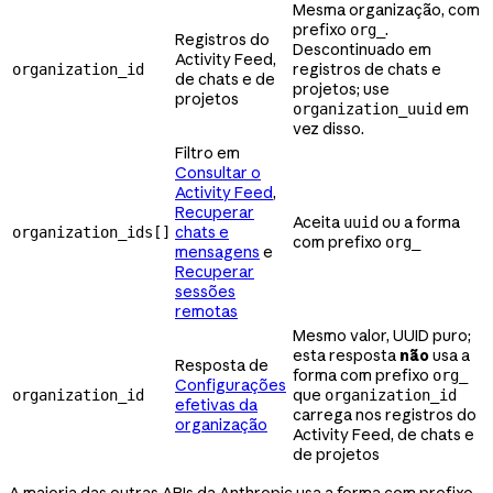
Mesma organização, com
prefixo
.
org_
Registros do
Descontinuado em
Activity Feed,
registros de chats e
organization_id
de chats e de
projetos; use
projetos
em
organization_uuid
vez disso.
Filtro em
Consultar o
Activity Feed
,
Recuperar
Aceita
ou a forma
uuid
chats e
organization_ids[]
com prefixo
org_
mensagens
e
Recuperar
sessões
remotas
Mesmo valor, UUID puro;
esta resposta
não
usa a
Resposta de
forma com prefixo
org_
Configurações
que
organization_id
organization_id
efetivas da
carrega nos registros do
organização
Activity Feed, de chats e
de projetos
A maioria das outras APIs da Anthropic usa a forma com prefixo