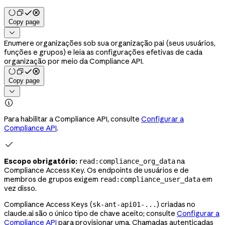
Copy page

Enumere organizações sob sua organização pai (seus usuários,
funções e grupos) e leia as configurações efetivas de cada
organização por meio da Compliance API.
Copy page


Para habilitar a Compliance API, consulte
Configurar a
Compliance API
.

Escopo obrigatório:
na
read:compliance_org_data
Compliance Access Key. Os endpoints de usuários e de
membros de grupos exigem
em
read:compliance_user_data
vez disso.
Compliance Access Keys (
) criadas no
sk-ant-api01-...
claude.ai são o único tipo de chave aceito; consulte
Configurar a
Compliance API
para provisionar uma. Chamadas autenticadas