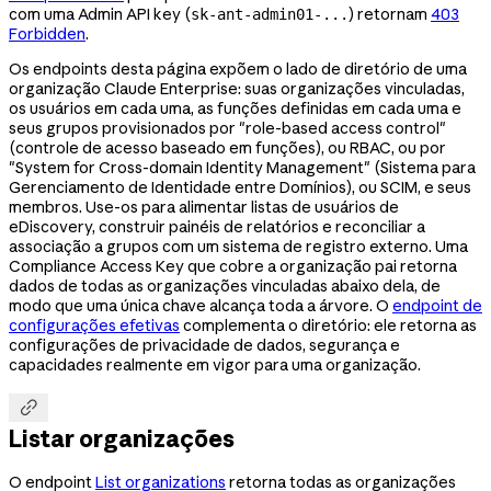
com uma Admin API key (
) retornam
403
sk-ant-admin01-...
Forbidden
.
Os endpoints desta página expõem o lado de diretório de uma
organização Claude Enterprise: suas organizações vinculadas,
os usuários em cada uma, as funções definidas em cada uma e
seus grupos provisionados por "role-based access control"
(controle de acesso baseado em funções), ou RBAC, ou por
"System for Cross-domain Identity Management" (Sistema para
Gerenciamento de Identidade entre Domínios), ou SCIM, e seus
membros. Use-os para alimentar listas de usuários de
eDiscovery, construir painéis de relatórios e reconciliar a
associação a grupos com um sistema de registro externo. Uma
Compliance Access Key que cobre a organização pai retorna
dados de todas as organizações vinculadas abaixo dela, de
modo que uma única chave alcança toda a árvore. O
endpoint de
configurações efetivas
complementa o diretório: ele retorna as
configurações de privacidade de dados, segurança e
capacidades realmente em vigor para uma organização.

Listar organizações
O endpoint
List organizations
retorna todas as organizações