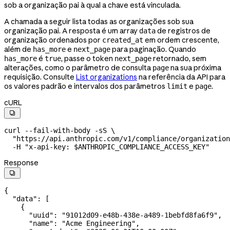
sob a organização pai à qual a chave está vinculada.
A chamada a seguir lista todas as organizações sob sua
organização pai. A resposta é um array
de registros de
data
organização ordenados por
em ordem crescente,
created_at
além de
e
para paginação. Quando
has_more
next_page
é
, passe o token
retornado, sem
has_more
true
next_page
alterações, como o parâmetro de consulta
na sua próxima
page
requisição. Consulte
List organizations
na referência da API para
os valores padrão e intervalos dos parâmetros
e
.
limit
page
cURL

curl
 --fail-with-body
 -sS
 \
  "https://api.anthropic.com/v1/compliance/organization
  -H
 "x-api-key: 
$ANTHROPIC_COMPLIANCE_ACCESS_KEY
"
Response

{
  "data"
: [
    {
      "uuid"
: 
"91012d09-e48b-438e-a489-1bebfd8fa6f9"
,
      "name"
: 
"Acme Engineering"
,