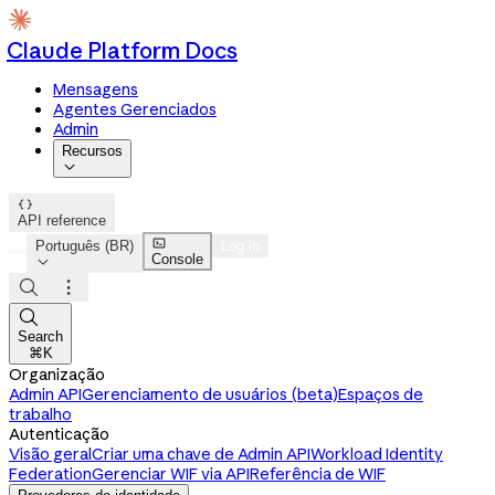
Claude Platform Docs
Mensagens
Agentes Gerenciados
Admin
Recursos


API reference

Português (BR)
Log in
Console




Search
⌘K
Organização
Admin API
Gerenciamento de usuários (beta)
Espaços de
trabalho
Autenticação
Visão geral
Criar uma chave de Admin API
Workload Identity
Federation
Gerenciar WIF via API
Referência de WIF