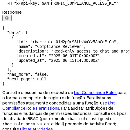
  -H
 "x-api-key: 
$ANTHROPIC_COMPLIANCE_ACCESS_KEY
"
Response

{
  "data"
: [
    {
      "id"
: 
"rbac_role_01N2pQrS8tUvWxYz5AbCdEfGh"
,
      "name"
: 
"Compliance Reviewer"
,
      "description"
: 
"Read-only access to chat and proj
      "created_at"
: 
"2025-06-01T10:00:00Z"
,
      "updated_at"
: 
"2025-06-15T14:30:00Z"
    }
  ],
  "has_more"
: 
false
,
  "next_page"
: 
null
}
Consulte o esquema de resposta de
List Compliance Roles
para
o formato completo do registro de função. Para listar as
permissões atualmente concedidas a uma função, use
List
Compliance Role Permissions
. Para auditar atribuições de
funções e mudanças de permissões históricas, consulte os tipos
de atividade RBAC (por exemplo,
e
rbac_role_assigned
) por meio do Activity Feed;
rbac_role_permission_added
consulte
Filtrar atividades
.