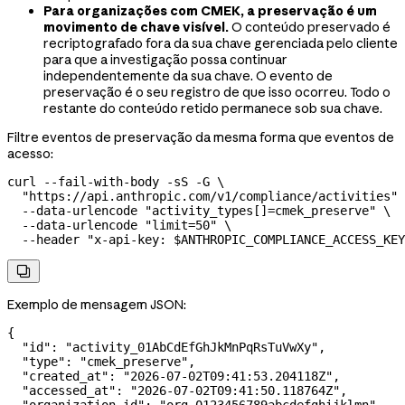
Para organizações com CMEK, a preservação é um
movimento de chave visível.
O conteúdo preservado é
recriptografado fora da sua chave gerenciada pelo cliente
para que a investigação possa continuar
independentemente da sua chave. O evento de
preservação é o seu registro de que isso ocorreu. Todo o
restante do conteúdo retido permanece sob sua chave.
Filtre eventos de preservação da mesma forma que eventos de
acesso:
curl
 --fail-with-body
 -sS
 -G
 \
  "https://api.anthropic.com/v1/compliance/activities"
 
  --data-urlencode
 "activity_types[]=cmek_preserve"
 \
  --data-urlencode
 "limit=50"
 \
  --header
 "x-api-key: 
$ANTHROPIC_COMPLIANCE_ACCESS_KEY

Exemplo de mensagem JSON:
{
  "id"
: 
"activity_01AbCdEfGhJkMnPqRsTuVwXy"
,
  "type"
: 
"cmek_preserve"
,
  "created_at"
: 
"2026-07-02T09:41:53.204118Z"
,
  "accessed_at"
: 
"2026-07-02T09:41:50.118764Z"
,
  "organization_id"
: 
"org_0123456789abcdefghijklmn"
,