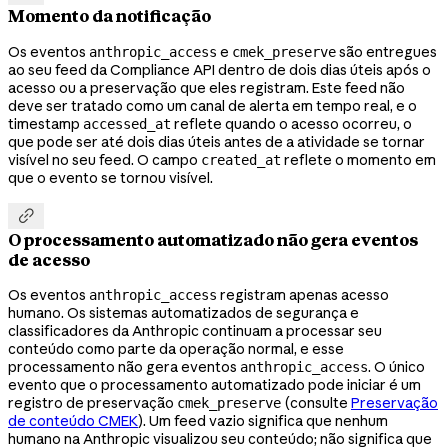
Momento da notificação
Os eventos
e
são entregues
anthropic_access
cmek_preserve
ao seu feed da Compliance API dentro de dois dias úteis após o
acesso ou a preservação que eles registram. Este feed não
deve ser tratado como um canal de alerta em tempo real, e o
timestamp
reflete quando o acesso ocorreu, o
accessed_at
que pode ser até dois dias úteis antes de a atividade se tornar
visível no seu feed. O campo
reflete o momento em
created_at
que o evento se tornou visível.

O processamento automatizado não gera eventos
de acesso
Os eventos
registram apenas acesso
anthropic_access
humano. Os sistemas automatizados de segurança e
classificadores da Anthropic continuam a processar seu
conteúdo como parte da operação normal, e esse
processamento não gera eventos
. O único
anthropic_access
evento que o processamento automatizado pode iniciar é um
registro de preservação
(consulte
Preservação
cmek_preserve
de conteúdo CMEK
). Um feed vazio significa que nenhum
humano na Anthropic visualizou seu conteúdo; não significa que