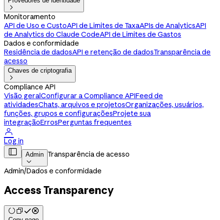
Provedores de identidade

Monitoramento
API de Uso e Custo
API de Limites de Taxa
APIs de Analytics
API
de Analytics do Claude Code
API de Limites de Gastos
Dados e conformidade
Residência de dados
API e retenção de dados
Transparência de
acesso
Chaves de criptografia

Compliance API
Visão geral
Configurar a Compliance API
Feed de
atividades
Chats, arquivos e projetos
Organizações, usuários,
funções, grupos e configurações
Projete sua
integração
Erros
Perguntas frequentes

Log in

Transparência de acesso
Admin

Admin
/
Dados e conformidade
Access Transparency
Copy page