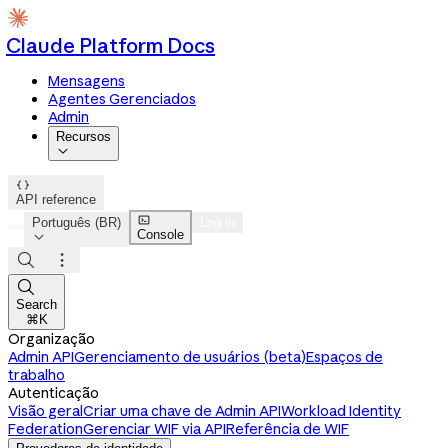
Claude Platform Docs
Mensagens
Agentes Gerenciados
Admin
Recursos


API reference

Português (BR)
Log in
Console




Search
⌘K
Organização
Admin API
Gerenciamento de usuários (beta)
Espaços de
trabalho
Autenticação
Visão geral
Criar uma chave de Admin API
Workload Identity
Federation
Gerenciar WIF via API
Referência de WIF