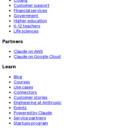
Coding
Customer support
Financial services
Government
Higher education
K-12 teachers
Life sciences
Partners
Claude on AWS
Claude on Google Cloud
Learn
Blog
Courses
Use cases
Connectors
Customer stories
Engineering at Anthropic
Events
Powered by Claude
Service partners
Startups program