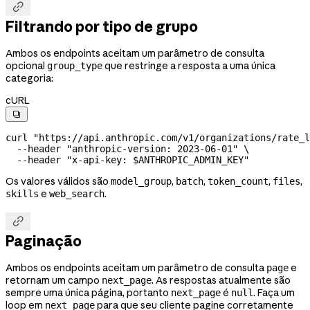

Filtrando por tipo de grupo
Ambos os endpoints aceitam um parâmetro de consulta
opcional
que restringe a resposta a uma única
group_type
categoria:
cURL

curl
 "https://api.anthropic.com/v1/organizations/rate_l
  --header
 "anthropic-version: 2023-06-01"
 \
  --header
 "x-api-key: 
$ANTHROPIC_ADMIN_KEY
"
Os valores válidos são
,
,
,
,
model_group
batch
token_count
files
e
.
skills
web_search

Paginação
Ambos os endpoints aceitam um parâmetro de consulta
e
page
retornam um campo
. As respostas atualmente são
next_page
sempre uma única página, portanto
é
. Faça um
next_page
null
loop em
para que seu cliente pagine corretamente
next_page