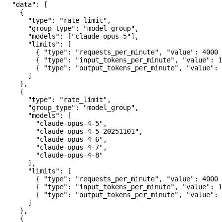
  "data"
: [
    {
      "type"
: 
"rate_limit"
,
      "group_type"
: 
"model_group"
,
      "models"
: [
"claude-opus-5"
],
      "limits"
: [
        { 
"type"
: 
"requests_per_minute"
, 
"value"
: 
4000
 
        { 
"type"
: 
"input_tokens_per_minute"
, 
"value"
: 
1
        { 
"type"
: 
"output_tokens_per_minute"
, 
"value"
: 
      ]
    },
    {
      "type"
: 
"rate_limit"
,
      "group_type"
: 
"model_group"
,
      "models"
: [
        "claude-opus-4-5"
,
        "claude-opus-4-5-20251101"
,
        "claude-opus-4-6"
,
        "claude-opus-4-7"
,
        "claude-opus-4-8"
      ],
      "limits"
: [
        { 
"type"
: 
"requests_per_minute"
, 
"value"
: 
4000
 
        { 
"type"
: 
"input_tokens_per_minute"
, 
"value"
: 
1
        { 
"type"
: 
"output_tokens_per_minute"
, 
"value"
: 
      ]
    },
    {