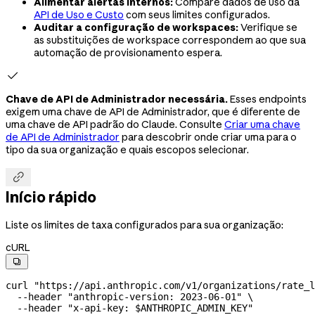
Alimentar alertas internos:
Compare dados de uso da
API de Uso e Custo
com seus limites configurados.
Auditar a configuração de workspaces:
Verifique se
as substituições de workspace correspondem ao que sua
automação de provisionamento espera.

Chave de API de Administrador necessária.
Esses endpoints
exigem uma chave de API de Administrador, que é diferente de
uma chave de API padrão do Claude. Consulte
Criar uma chave
de API de Administrador
para descobrir onde criar uma para o
tipo da sua organização e quais escopos selecionar.

Início rápido
Liste os limites de taxa configurados para sua organização:
cURL

curl
 "https://api.anthropic.com/v1/organizations/rate_l
  --header
 "anthropic-version: 2023-06-01"
 \
  --header
 "x-api-key: 
$ANTHROPIC_ADMIN_KEY
"