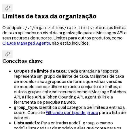

Limites de taxa da organização
O endpoint
retorna os limites
/v1/organizations/rate_limits
de taxa aplicados no nível da organização para a Messages API e
seus recursos de suporte. Limites para outros produtos, como
Claude Managed Agents
, não estão incluídos.

Conceitos-chave
Grupos de limite de taxa:
Cada entrada na resposta
representa um grupo de limite de taxa. Os limites de taxa
de modelos são agrupados de forma que várias versões
de modelo compartilhem um único conjunto de limites, e
outros grupos cobrem recursos como a Message Batches
API, a Files API, a Token Counting API, agent skills e a
ferramenta de pesquisa na web.
:
Identifica qual categoria de limites a entrada
group_type
cobre. Consulte
Filtrando por tipo de grupo
para a lista de
valores.
Lista
:
Para entradas
, o campo
models
model_group
lista cada ID de modelo e alias que conta para os
models