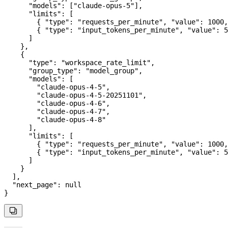
      "models"
: [
"claude-opus-5"
],
      "limits"
: [
        { 
"type"
: 
"requests_per_minute"
, 
"value"
: 
1000
,
        { 
"type"
: 
"input_tokens_per_minute"
, 
"value"
: 
5
      ]
    },
    {
      "type"
: 
"workspace_rate_limit"
,
      "group_type"
: 
"model_group"
,
      "models"
: [
        "claude-opus-4-5"
,
        "claude-opus-4-5-20251101"
,
        "claude-opus-4-6"
,
        "claude-opus-4-7"
,
        "claude-opus-4-8"
      ],
      "limits"
: [
        { 
"type"
: 
"requests_per_minute"
, 
"value"
: 
1000
,
        { 
"type"
: 
"input_tokens_per_minute"
, 
"value"
: 
5
      ]
    }
  ],
  "next_page"
: 
null
}
