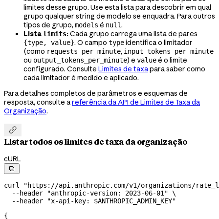
limites desse grupo. Use esta lista para descobrir em qual
grupo qualquer string de modelo se enquadra. Para outros
tipos de grupo,
é
.
models
null
Lista
:
Cada grupo carrega uma lista de pares
limits
. O campo
identifica o limitador
{type, value}
type
(como
,
requests_per_minute
input_tokens_per_minute
ou
) e
é o limite
output_tokens_per_minute
value
configurado. Consulte
Limites de taxa
para saber como
cada limitador é medido e aplicado.
Para detalhes completos de parâmetros e esquemas de
resposta, consulte a
referência da API de Limites de Taxa da
Organização
.

Listar todos os limites de taxa da organização
cURL

curl
 "https://api.anthropic.com/v1/organizations/rate_l
  --header
 "anthropic-version: 2023-06-01"
 \
  --header
 "x-api-key: 
$ANTHROPIC_ADMIN_KEY
"
{