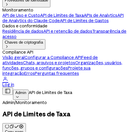
Provedores de identidade

Monitoramento
API de Uso e Custo
API de Limites de Taxa
APIs de Analytics
API
de Analytics do Claude Code
API de Limites de Gastos
Dados e conformidade
Residência de dados
API e retenção de dados
Transparência de
acesso
Chaves de criptografia

Compliance API
Visão geral
Configurar a Compliance API
Feed de
atividades
Chats, arquivos e projetos
Organizações, usuários,
funções, grupos e configurações
Projete sua
integração
Erros
Perguntas frequentes

Log in

API de Limites de Taxa
Admin

Admin
/
Monitoramento
API de Limites de Taxa
Copy page