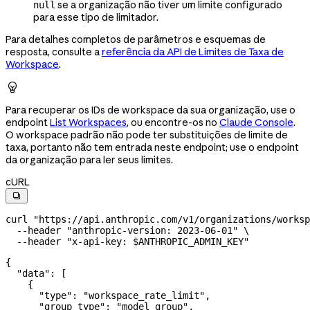
se a organização não tiver um limite configurado
null
para esse tipo de limitador.
Para detalhes completos de parâmetros e esquemas de
resposta, consulte a
referência da API de Limites de Taxa de
Workspace
.

Para recuperar os IDs de workspace da sua organização, use o
endpoint
List Workspaces
, ou encontre-os no
Claude Console
.
O workspace padrão não pode ter substituições de limite de
taxa, portanto não tem entrada neste endpoint; use o endpoint
da organização para ler seus limites.
cURL

curl
 "https://api.anthropic.com/v1/organizations/worksp
  --header
 "anthropic-version: 2023-06-01"
 \
  --header
 "x-api-key: 
$ANTHROPIC_ADMIN_KEY
"
{
  "data"
: [
    {
      "type"
: 
"workspace_rate_limit"
,
      "group_type"
: 
"model_group"
,