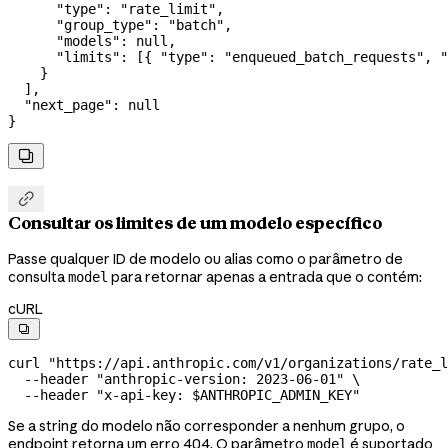
      "type"
: 
"rate_limit"
,
      "group_type"
: 
"batch"
,
      "models"
: 
null
,
      "limits"
: [{ 
"type"
: 
"enqueued_batch_requests"
, 
"
    }
  ],
  "next_page"
: 
null
}


Consultar os limites de um modelo específico
Passe qualquer ID de modelo ou alias como o parâmetro de
consulta
para retornar apenas a entrada que o contém:
model
cURL

curl
 "https://api.anthropic.com/v1/organizations/rate_l
  --header
 "anthropic-version: 2023-06-01"
 \
  --header
 "x-api-key: 
$ANTHROPIC_ADMIN_KEY
"
Se a string do modelo não corresponder a nenhum grupo, o
endpoint retorna um erro 404. O parâmetro
é suportado
model