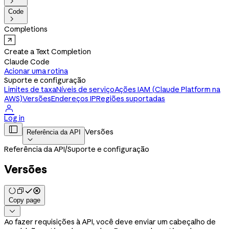

Code

Completions
Create a Text Completion
Claude Code
Acionar uma rotina
Suporte e configuração
Limites de taxa
Níveis de serviço
Ações IAM (Claude Platform na
AWS)
Versões
Endereços IP
Regiões suportadas

Log in

Versões
Referência da API

Referência da API
/
Suporte e configuração
Versões
Copy page

Ao fazer requisições à API, você deve enviar um cabeçalho de