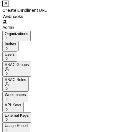
Create Enrollment URL
Webhooks

Admin
Organizations

Invites

Users

RBAC Groups


RBAC Roles


Workspaces

API Keys

External Keys

Usage Report
