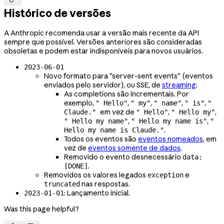
Histórico de versões
A Anthropic recomenda usar a versão mais recente da API
sempre que possível. Versões anteriores são consideradas
obsoletas e podem estar indisponíveis para novos usuários.
2023-06-01
Novo formato para "server-sent events" (eventos
enviados pelo servidor), ou SSE, de
streaming
:
As completions são incrementais. Por
exemplo,
,
,
,
,
" Hello"
" my"
" name"
" is"
"
em vez de
,
,
Claude."
" Hello"
" Hello my"
,
,
" Hello my name"
" Hello my name is"
"
.
Hello my name is Claude."
Todos os eventos são
eventos nomeados
, em
vez de
eventos somente de dados
.
Removido o evento desnecessário
data:
.
[DONE]
Removidos os valores legados
e
exception
nas respostas.
truncated
: Lançamento inicial.
2023-01-01
Was this page helpful?