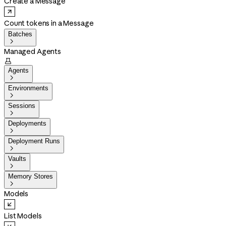
Create a Message
Count tokens in a Message
Batches

Managed Agents

Agents

Environments

Sessions

Deployments

Deployment Runs

Vaults

Memory Stores

Models
List Models