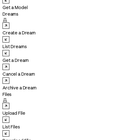
Get a Model
Dreams

Create a Dream
List Dreams
Get a Dream
Cancel a Dream
Archive a Dream
Files

Upload File
List Files