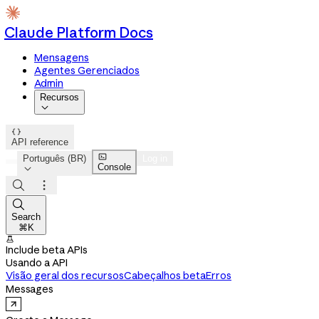
Claude Platform Docs
Mensagens
Agentes Gerenciados
Admin
Recursos


API reference

Português (BR)
Log in
Console




Search
⌘K

Include beta APIs
Usando a API
Visão geral dos recursos
Cabeçalhos beta
Erros
Messages