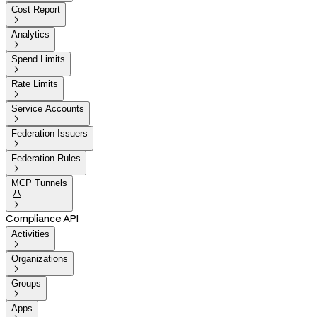
Cost Report

Analytics

Spend Limits

Rate Limits

Service Accounts

Federation Issuers

Federation Rules

MCP Tunnels


Compliance API
Activities

Organizations

Groups

Apps