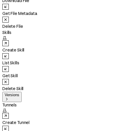
Download File
Get File Metadata
Delete File
Skills

Create Skill
List Skills
Get Skill
Delete Skill
Versions

Tunnels

Create Tunnel