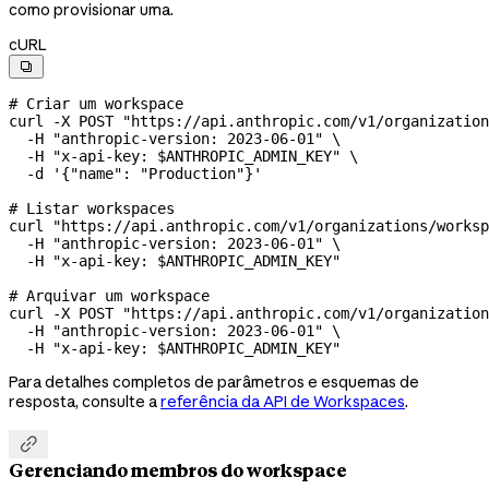
como provisionar uma.
cURL

# Criar um workspace
curl
 -X
 POST
 "https://api.anthropic.com/v1/organization
  -H
 "anthropic-version: 2023-06-01"
 \
  -H
 "x-api-key: 
$ANTHROPIC_ADMIN_KEY
"
 \
  -d
 '{"name": "Production"}'
# Listar workspaces
curl
 "https://api.anthropic.com/v1/organizations/worksp
  -H
 "anthropic-version: 2023-06-01"
 \
  -H
 "x-api-key: 
$ANTHROPIC_ADMIN_KEY
"
# Arquivar um workspace
curl
 -X
 POST
 "https://api.anthropic.com/v1/organization
  -H
 "anthropic-version: 2023-06-01"
 \
  -H
 "x-api-key: 
$ANTHROPIC_ADMIN_KEY
"
Para detalhes completos de parâmetros e esquemas de
resposta, consulte a
referência da API de Workspaces
.

Gerenciando membros do workspace