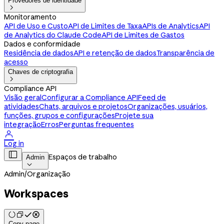
Provedores de identidade

Monitoramento
API de Uso e Custo
API de Limites de Taxa
APIs de Analytics
API
de Analytics do Claude Code
API de Limites de Gastos
Dados e conformidade
Residência de dados
API e retenção de dados
Transparência de
acesso
Chaves de criptografia

Compliance API
Visão geral
Configurar a Compliance API
Feed de
atividades
Chats, arquivos e projetos
Organizações, usuários,
funções, grupos e configurações
Projete sua
integração
Erros
Perguntas frequentes

Log in

Espaços de trabalho
Admin

Admin
/
Organização
Workspaces
Copy page