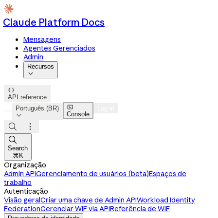
Claude Platform Docs
Mensagens
Agentes Gerenciados
Admin
Recursos


API reference

Português (BR)
Log in
Console




Search
⌘K
Organização
Admin API
Gerenciamento de usuários (beta)
Espaços de
trabalho
Autenticação
Visão geral
Criar uma chave de Admin API
Workload Identity
Federation
Gerenciar WIF via API
Referência de WIF