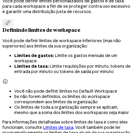
Você pode definir limites personalizados de gastos e de taxa
para cada workspace a fim de se proteger contra uso excessivo
e garantir uma distribuição justa de recursos.

Definindo limites de workspace
Você pode definir limites de workspace inferiores (mas não
superiores) aos limites da sua organização:
Limites de gastos:
Limite os gastos mensais de um
workspace
Limites de taxa:
Limite requisições por minuto, tokens de
entrada por minuto ou tokens de saída por minuto

Você não pode definir limites no Default Workspace
Se não forem definidos, os limites do workspace
correspondem aos limites da organização
Os limites de toda a organização sempre se aplicam,
mesmo que a soma dos limites dos workspaces seja maior
Para informações detalhadas sobre limites de taxa e como eles
funcionam, consulte
Limites de taxa
. Você também pode ler
programaticamente os limites de taxa atuais da sua organização