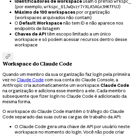
Identificadores de workspace
usam o prefixo
wrkspc_
(por exemplo,
)
wrkspc_01JwQvzr7rXLA5AGx3HKfFUJ
Máximo de 100 workspaces
por organização
(workspaces arquivados não contam)
O
Default Workspace
não tem ID e não aparece nos
endpoints de listagem
Chaves de API
têm escopo limitado a um único
workspace e só podem acessar recursos dentro desse
workspace

Workspace do Claude Code
Quando um membro da sua organização faz login pela primeira
vez no
Claude Code
com sua conta do Claude Console, a
Anthropic cria automaticamente um workspace
Claude Code
na organização e adiciona esse membro a ele. Cada membro
subsequente que fizer login no Claude Code é adicionado da
mesma forma.
O workspace do Claude Code mantém o tráfego do Claude
Code separado das suas outras cargas de trabalho da API:
O Claude Code gera uma chave de API por usuário neste
workspace no momento do login. Você não pode criar