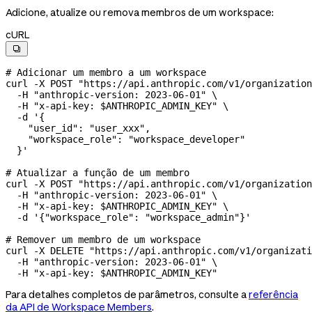
Adicione, atualize ou remova membros de um workspace:
cURL

# Adicionar um membro a um workspace
curl
 -X
 POST
 "https://api.anthropic.com/v1/organization
  -H
 "anthropic-version: 2023-06-01"
 \
  -H
 "x-api-key: 
$ANTHROPIC_ADMIN_KEY
"
 \
  -d
 '{
    "user_id": "user_xxx",
    "workspace_role": "workspace_developer"
  }'
# Atualizar a função de um membro
curl
 -X
 POST
 "https://api.anthropic.com/v1/organization
  -H
 "anthropic-version: 2023-06-01"
 \
  -H
 "x-api-key: 
$ANTHROPIC_ADMIN_KEY
"
 \
  -d
 '{"workspace_role": "workspace_admin"}'
# Remover um membro de um workspace
curl
 -X
 DELETE
 "https://api.anthropic.com/v1/organizati
  -H
 "anthropic-version: 2023-06-01"
 \
  -H
 "x-api-key: 
$ANTHROPIC_ADMIN_KEY
"
Para detalhes completos de parâmetros, consulte a
referência
da API de Workspace Members
.