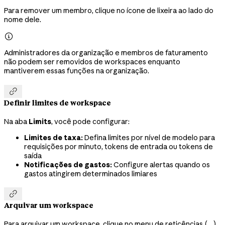
Para remover um membro, clique no ícone de lixeira ao lado do
nome dele.

Administradores da organização e membros de faturamento
não podem ser removidos de workspaces enquanto
mantiverem essas funções na organização.

Definir limites de workspace
Na aba
Limits
, você pode configurar:
Limites de taxa:
Defina limites por nível de modelo para
requisições por minuto, tokens de entrada ou tokens de
saída
Notificações de gastos:
Configure alertas quando os
gastos atingirem determinados limiares

Arquivar um workspace
Para arquivar um workspace, clique no menu de reticências (
...
)