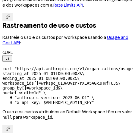
e dos workspaces com a
Rate Limits API
.

Rastreamento de uso e custos
Rastreie o uso e os custos por workspace usando a
Usage and
Cost API
:
cURL

curl
 "https://api.anthropic.com/v1/organizations/usage_
starting_at=2025-01-01T00:00:00Z&
\
ending_at=2025-01-08T00:00:00Z&
\
workspace_ids[]=wrkspc_01JwQvzr7rXLA5AGx3HKfFUJ&
\
group_by[]=workspace_id&
\
bucket_width=1d"
 \
  -H
 "anthropic-version: 2023-06-01"
 \
  -H
 "x-api-key: 
$ANTHROPIC_ADMIN_KEY
"
O uso e os custos atribuídos ao Default Workspace têm um valor
para
.
null
workspace_id
