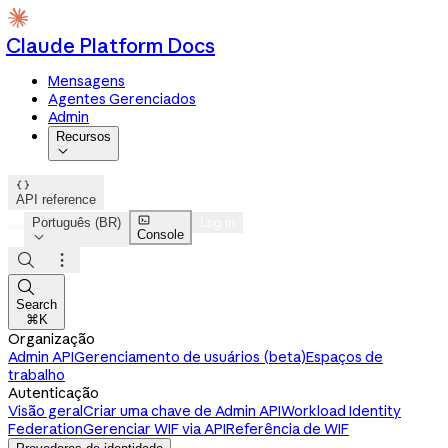
Claude Platform Docs
Mensagens
Agentes Gerenciados
Admin
Recursos


API reference

Português (BR)
Log in
Console




Search
⌘K
Organização
Admin API
Gerenciamento de usuários (beta)
Espaços de
trabalho
Autenticação
Visão geral
Criar uma chave de Admin API
Workload Identity
Federation
Gerenciar WIF via API
Referência de WIF