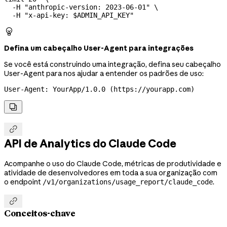
  -H
 "anthropic-version: 2023-06-01"
 \
  -H
 "x-api-key: 
$ADMIN_API_KEY
"

Defina um cabeçalho User-Agent para integrações
Se você está construindo uma integração, defina seu cabeçalho
User-Agent para nos ajudar a entender os padrões de uso:
User-Agent: YourApp/1.0.0 (https://yourapp.com)


API de Analytics do Claude Code
Acompanhe o uso do Claude Code, métricas de produtividade e
atividade de desenvolvedores em toda a sua organização com
o endpoint
.
/v1/organizations/usage_report/claude_code

Conceitos-chave