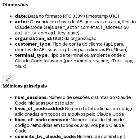
Dimensões
date:
Data no formato RFC 3339 (timestamp UTC)
actor:
O usuário ou chave de API que realizou as ações do
Claude Code (seja
com
ou
user_actor
email_address
com
)
api_actor
api_key_name
organization_id:
UUID da organização
customer_type:
Tipo de conta do cliente (
para
api
clientes de API,
para clientes Pro/Team)
subscription
terminal_type:
Tipo de terminal ou ambiente onde o
Claude Code foi usado (por exemplo,
,
,
vscode
iTerm.app
)
tmux

Métricas principais
num_sessions:
Número de sessões distintas do Claude
Code iniciadas por este ator
lines_of_code.added:
Número total de linhas de código
adicionadas em todos os arquivos pelo Claude Code
lines_of_code.removed:
Número total de linhas de
código removidas em todos os arquivos pelo Claude
Code
commits_by_claude_code:
Número de commits git