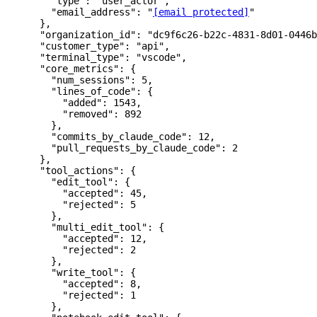
        "type"
: 
"user_actor"
,
        "email_address"
: 
"
[email protected]
"
      },
      "organization_id"
: 
"dc9f6c26-b22c-4831-8d01-0446b
      "customer_type"
: 
"api"
,
      "terminal_type"
: 
"vscode"
,
      "core_metrics"
: {
        "num_sessions"
: 
5
,
        "lines_of_code"
: {
          "added"
: 
1543
,
          "removed"
: 
892
        },
        "commits_by_claude_code"
: 
12
,
        "pull_requests_by_claude_code"
: 
2
      },
      "tool_actions"
: {
        "edit_tool"
: {
          "accepted"
: 
45
,
          "rejected"
: 
5
        },
        "multi_edit_tool"
: {
          "accepted"
: 
12
,
          "rejected"
: 
2
        },
        "write_tool"
: {
          "accepted"
: 
8
,
          "rejected"
: 
1
        },