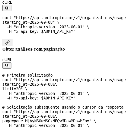
cURL

curl
 "https://api.anthropic.com/v1/organizations/usage_
starting_at=2025-09-08"
 \
  -H
 "anthropic-version: 2023-06-01"
 \
  -H
 "x-api-key: 
$ADMIN_API_KEY
"

Obter análises com paginação
cURL

# Primeira solicitação
curl
 "https://api.anthropic.com/v1/organizations/usage_
starting_at=2025-09-08&
\
limit=20"
 \
  -H
 "anthropic-version: 2023-06-01"
 \
  -H
 "x-api-key: 
$ADMIN_API_KEY
"
# Solicitação subsequente usando o cursor da resposta
curl
 "https://api.anthropic.com/v1/organizations/usage_
starting_at=2025-09-08&
\
page=page_MjAyNS0wNS0xNFQwMDowMDowMFo="
 \
  -H
 "anthropic-version: 2023-06-01"
 \