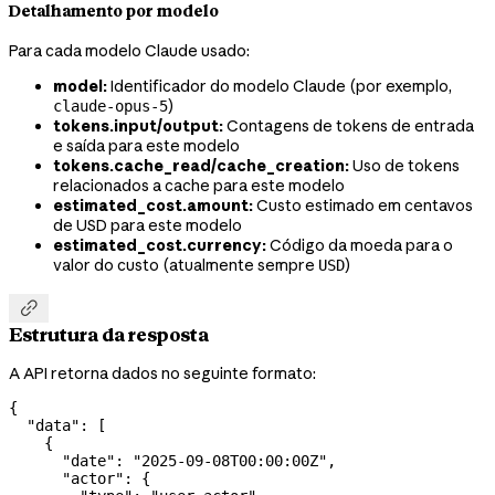
Detalhamento por modelo
Para cada modelo Claude usado:
model:
Identificador do modelo Claude (por exemplo,
)
claude-opus-5
tokens.input/output:
Contagens de tokens de entrada
e saída para este modelo
tokens.cache_read/cache_creation:
Uso de tokens
relacionados a cache para este modelo
estimated_cost.amount:
Custo estimado em centavos
de USD para este modelo
estimated_cost.currency:
Código da moeda para o
valor do custo (atualmente sempre
)
USD

Estrutura da resposta
A API retorna dados no seguinte formato:
{
  "data"
: [
    {
      "date"
: 
"2025-09-08T00:00:00Z"
,
      "actor"
: {