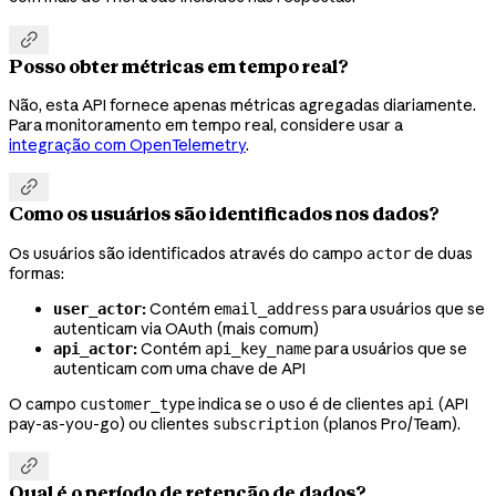

Posso obter métricas em tempo real?
Não, esta API fornece apenas métricas agregadas diariamente.
Para monitoramento em tempo real, considere usar a
integração com OpenTelemetry
.

Como os usuários são identificados nos dados?
Os usuários são identificados através do campo
de duas
actor
formas:
:
Contém
para usuários que se
user_actor
email_address
autenticam via OAuth (mais comum)
:
Contém
para usuários que se
api_actor
api_key_name
autenticam com uma chave de API
O campo
indica se o uso é de clientes
(API
customer_type
api
pay-as-you-go) ou clientes
(planos Pro/Team).
subscription

Qual é o período de retenção de dados?