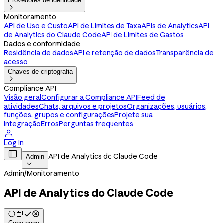
Provedores de identidade

Monitoramento
API de Uso e Custo
API de Limites de Taxa
APIs de Analytics
API
de Analytics do Claude Code
API de Limites de Gastos
Dados e conformidade
Residência de dados
API e retenção de dados
Transparência de
acesso
Chaves de criptografia

Compliance API
Visão geral
Configurar a Compliance API
Feed de
atividades
Chats, arquivos e projetos
Organizações, usuários,
funções, grupos e configurações
Projete sua
integração
Erros
Perguntas frequentes

Log in

API de Analytics do Claude Code
Admin

Admin
/
Monitoramento
API de Analytics do Claude Code
Copy page