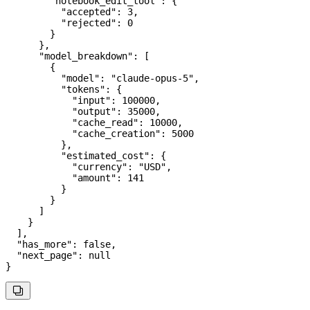
        "notebook_edit_tool"
: {
          "accepted"
: 
3
,
          "rejected"
: 
0
        }
      },
      "model_breakdown"
: [
        {
          "model"
: 
"claude-opus-5"
,
          "tokens"
: {
            "input"
: 
100000
,
            "output"
: 
35000
,
            "cache_read"
: 
10000
,
            "cache_creation"
: 
5000
          },
          "estimated_cost"
: {
            "currency"
: 
"USD"
,
            "amount"
: 
141
          }
        }
      ]
    }
  ],
  "has_more"
: 
false
,
  "next_page"
: 
null
}
