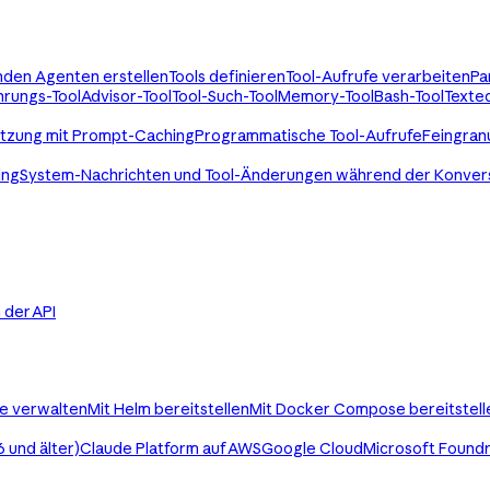
enden Agenten erstellen
Tools definieren
Tool-Aufrufe verarbeiten
Pa
rungs-Tool
Advisor-Tool
Tool-Such-Tool
Memory-Tool
Bash-Tool
Texted
utzung mit Prompt-Caching
Programmatische Tool-Aufrufe
Feingran
ing
System-Nachrichten und Tool-Änderungen während der Konver
in der API
le verwalten
Mit Helm bereitstellen
Mit Docker Compose bereitstell
 und älter)
Claude Platform auf AWS
Google Cloud
Microsoft Found