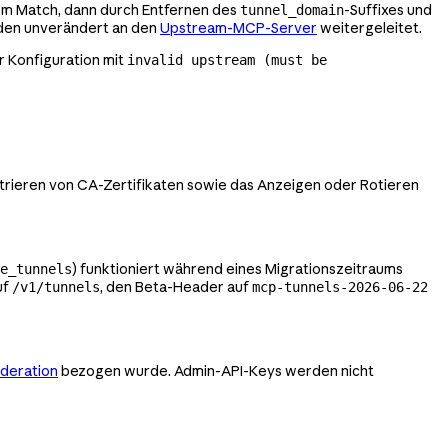
tem Match, dann durch Entfernen des
-Suffixes und
tunnel_domain
rden unverändert an den
Upstream-MCP-Server
weitergeleitet.
er Konfiguration mit
invalid upstream (must be
istrieren von CA-Zertifikaten sowie das Anzeigen oder Rotieren
) funktioniert während eines Migrationszeitraums
e_tunnels
uf
, den Beta-Header auf
/v1/tunnels
mcp-tunnels-2026-06-22
ederation
bezogen wurde. Admin-API-Keys werden nicht