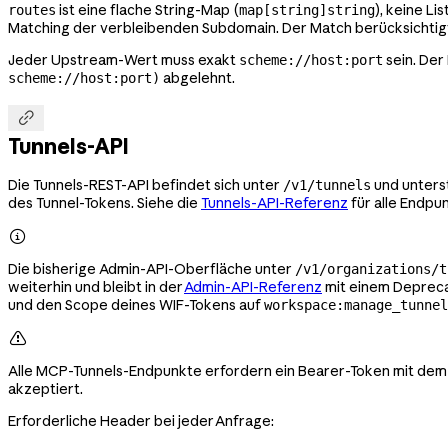
ist eine flache String-Map (
), keine L
routes
map[string]string
Matching der verbleibenden Subdomain. Der Match berücksichti
Jeder Upstream-Wert muss exakt
sein. Der
scheme://host:port
abgelehnt.
scheme://host:port)

Tunnels-API
Die Tunnels-REST-API befindet sich unter
und unterst
/v1/tunnels
des Tunnel-Tokens. Siehe die
Tunnels-API-Referenz
für alle Endpu

Die bisherige Admin-API-Oberfläche unter
/v1/organizations/t
weiterhin und bleibt in der
Admin-API-Referenz
mit einem Depreca
und den Scope deines WIF-Tokens auf
workspace:manage_tunnel

Alle MCP-Tunnels-Endpunkte erfordern ein Bearer-Token mit de
akzeptiert.
Erforderliche Header bei jeder Anfrage: