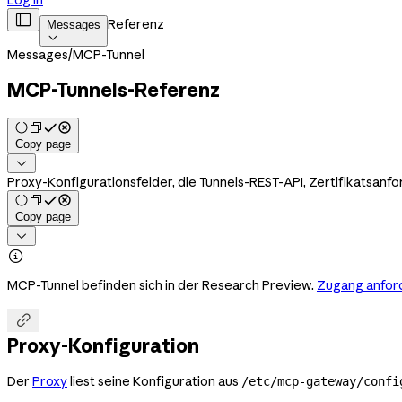
Log in

Referenz
Messages

Messages
/
MCP-Tunnel
MCP-Tunnels-Referenz
Copy page

Proxy-Konfigurationsfelder, die Tunnels-REST-API, Zertifikatsa
Copy page


MCP-Tunnel befinden sich in der Research Preview.
Zugang anfor

Proxy-Konfiguration
Der
Proxy
liest seine Konfiguration aus
/etc/mcp-gateway/confi