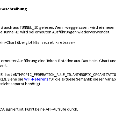
Beschreibung
ird auch aus
gelesen. Wenn weggelassen, wird ein neuer
TUNNEL_ID
erte Tunnel-ID wird bei erneuten Ausführungen wiederverwendet.
elm-Chart übergibt
.
k8s-secret:<release>
i erneuter Ausführung eine Token-Rotation aus. Das Helm-Chart un
wert.
. Er liest
,
ANTHROPIC_FEDERATION_RULE_ID
ANTHROPIC_ORGANIZATIO
. Siehe die
WIF-Referenz
für die aktuelle Semantik dieser Vari
KEN
nicht separat benötigt.
D
A signiert ist. Führt keine API-Aufrufe durch.