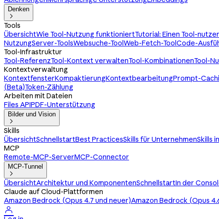
Denken

Tools
Übersicht
Wie Tool-Nutzung funktioniert
Tutorial: Einen Tool-nutz
Nutzung
Server-Tools
Websuche-Tool
Web-Fetch-Tool
Code-Ausfüh
Tool-Infrastruktur
Tool-Referenz
Tool-Kontext verwalten
Tool-Kombinationen
Tool-N
Kontextverwaltung
Kontextfenster
Kompaktierung
Kontextbearbeitung
Prompt-Cach
(Beta)
Token-Zählung
Arbeiten mit Dateien
Files API
PDF-Unterstützung
Bilder und Vision

Skills
Übersicht
Schnellstart
Best Practices
Skills für Unternehmen
Skills 
MCP
Remote-MCP-Server
MCP-Connector
MCP-Tunnel

Übersicht
Architektur und Komponenten
Schnellstart
In der Conso
Claude auf Cloud-Plattformen
Amazon Bedrock (Opus 4.7 und neuer)
Amazon Bedrock (Opus 4.6
