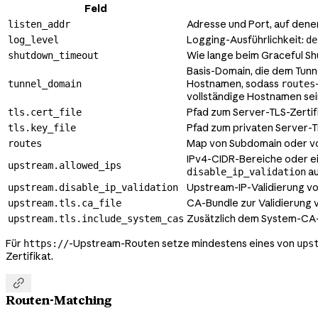
Feld
Adresse und Port, auf dene
listen_addr
Logging-Ausführlichkeit:
log_level
de
Wie lange beim Graceful S
shutdown_timeout
Basis-Domain, die dem Tunn
Hostnamen, sodass
tunnel_domain
routes
vollständige Hostnamen sei
Pfad zum Server-TLS-Zertifi
tls.cert_file
Pfad zum privaten Server-T
tls.key_file
Map von Subdomain oder v
routes
IPv4-CIDR-Bereiche oder ei
upstream.allowed_ips
au
disable_ip_validation
Upstream-IP-Validierung vol
upstream.disable_ip_validation
CA-Bundle zur Validierung
upstream.tls.ca_file
Zusätzlich dem System-CA-
upstream.tls.include_system_cas
Für
-Upstream-Routen setze mindestens eines von
https://
ups
Zertifikat.

Routen-Matching