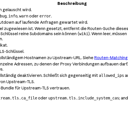
Beschreibung
n gelauscht wird.
,
,
oder
.
bug
info
warn
error
hutdown auf laufende Anfragen gewartet wird.
el zugewiesen ist. Wenn gesetzt, entfernt die Routen-Suche diese
-Schlüssel reine Subdomains sein können (
). Wenn leer, müssen
wiki
n.
kat.
LS-Schlüssel.
ollständigem Hostnamen zu Upstream-URL. Siehe
Routen-Matching
nzelne Adressen, zu denen der Proxy Verbindungen aufbauen darf. S
s.
lständig deaktivieren. Schließt sich gegenseitig mit
a
allowed_ips
 von Upstream-TLS.
Bundle für Upstream-TLS vertrauen.
oder
; an
tream.tls.ca_file
upstream.tls.include_system_cas