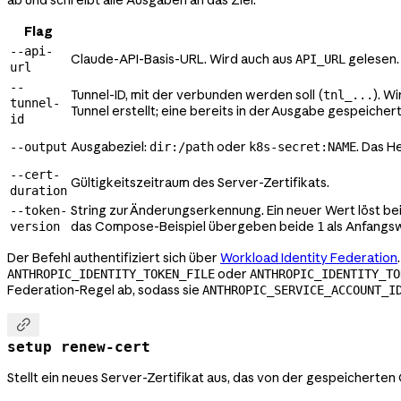
ab und schreibt alle Ausgaben an das Ziel.
Flag
--api-
Claude-API-Basis-URL. Wird auch aus
gelesen.
API_URL
url
--
Tunnel-ID, mit der verbunden werden soll (
). W
tnl_...
tunnel-
Tunnel erstellt; eine bereits in der Ausgabe gespeich
id
Ausgabeziel:
oder
. Das H
--output
dir:/path
k8s-secret:NAME
--cert-
Gültigkeitszeitraum des Server-Zertifikats.
duration
String zur Änderungserkennung. Ein neuer Wert löst be
--token-
das Compose-Beispiel übergeben beide
als Anfangs
version
1
Der Befehl authentifiziert sich über
Workload Identity Federation
oder
ANTHROPIC_IDENTITY_TOKEN_FILE
ANTHROPIC_IDENTITY_TO
Federation-Regel ab, sodass sie
ANTHROPIC_SERVICE_ACCOUNT_I

setup renew-cert
Stellt ein neues Server-Zertifikat aus, das von der gespeicherten C