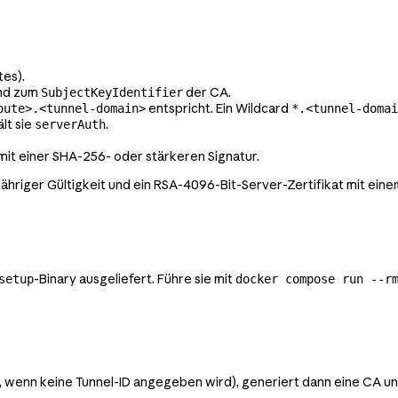
tes).
end zum
der CA.
SubjectKeyIdentifier
entspricht. Ein Wildcard
oute>.<tunnel-domain>
*.<tunnel-domai
lt sie
.
serverAuth
it einer SHA-256- oder stärkeren Signatur.
riger Gültigkeit und ein RSA-4096-Bit-Server-Zertifikat mit eine
-Binary ausgeliefert. Führe sie mit
setup
docker compose run --r
 wenn keine Tunnel-ID angegeben wird), generiert dann eine CA und 