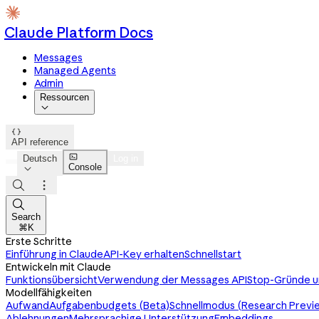
Claude Platform Docs
Messages
Managed Agents
Admin
Ressourcen


API reference

Deutsch
Log in
Console




Search
⌘K
Erste Schritte
Einführung in Claude
API-Key erhalten
Schnellstart
Entwickeln mit Claude
Funktionsübersicht
Verwendung der Messages API
Stop-Gründe u
Modellfähigkeiten
Aufwand
Aufgabenbudgets (Beta)
Schnellmodus (Research Previ
Ablehnungen
Mehrsprachige Unterstützung
Embeddings