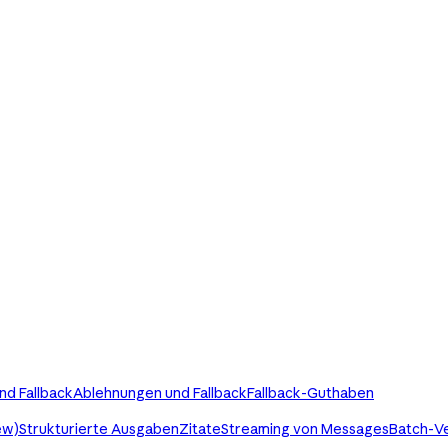
nd Fallback
Ablehnungen und Fallback
Fallback-Guthaben
ew)
Strukturierte Ausgaben
Zitate
Streaming von Messages
Batch-V