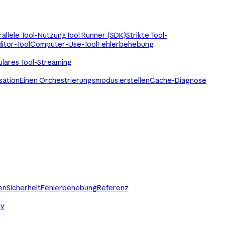
rallele Tool-Nutzung
Tool Runner (SDK)
Strikte Tool-
itor-Tool
Computer-Use-Tool
Fehlerbehebung
ulares Tool-Streaming
sation
Einen Orchestrierungsmodus erstellen
Cache-Diagnose
en
Sicherheit
Fehlerbehebung
Referenz
ry