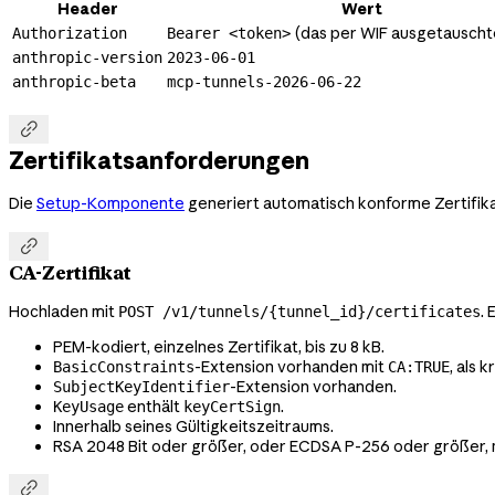
Header
Wert
(das per WIF ausgetauscht
Authorization
Bearer <token>
anthropic-version
2023-06-01
anthropic-beta
mcp-tunnels-2026-06-22

Zertifikatsanforderungen
Die
Setup-Komponente
generiert automatisch konforme Zertifikat

CA-Zertifikat
Hochladen mit
. 
POST /v1/tunnels/{tunnel_id}/certificates
PEM-kodiert, einzelnes Zertifikat, bis zu 8 kB.
-Extension vorhanden mit
, als k
BasicConstraints
CA:TRUE
-Extension vorhanden.
SubjectKeyIdentifier
enthält
.
KeyUsage
keyCertSign
Innerhalb seines Gültigkeitszeitraums.
RSA 2048 Bit oder größer, oder ECDSA P-256 oder größer, m
