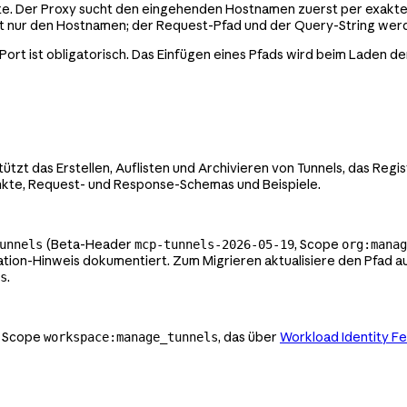
iste. Der Proxy sucht den eingehenden Hostnamen zuerst per exak
gt nur den Hostnamen; der Request-Pfad und der Query-String we
 Port ist obligatorisch. Das Einfügen eines Pfads wird beim Laden d
ützt das Erstellen, Auflisten und Archivieren von Tunnels, das Reg
nkte, Request- und Response-Schemas und Beispiele.
(Beta-Header
, Scope
unnels
mcp-tunnels-2026-05-19
org:manag
tion-Hinweis dokumentiert. Zum Migrieren aktualisiere den Pfad a
.
s
m Scope
, das über
Workload Identity F
workspace:manage_tunnels