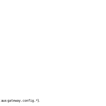
t aus
).
gateway.config.*