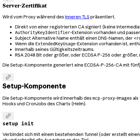
Server-Zertifikat
Wird vom Proxy während des
inneren TLS
präsentiert.
Direkt von einer registrierten CA signiert (keine Intermedia
-Extension vorhanden und pass
AuthorityKeyIdentifier
Subject Alternative Name enthält einen DNS-Namen, der
<r
Wenn die
-Extension vorhanden ist, enthä
ExtendedKeyUsage
Innerhalb seines Gültigkeitszeitraums.
RSA 2048 Bit oder größer, oder ECDSA P-256 oder größer, m
Die Setup-Komponente generiert eine ECDSA-P-256-CA mit fünfjäh

Setup-Komponente
Die Setup-Komponente wird innerhalb des
-Images als
mcp-proxy
Hooks und CronJobs des Charts (Helm).

setup init
Verbindet sich mit einem bestehenden Tunnel (oder erstellt einen,