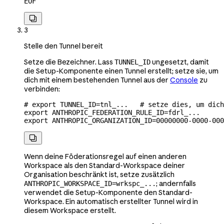
EOF

3
Stelle den Tunnel bereit
Setze die Bezeichner. Lass
ungesetzt, damit
TUNNEL_ID
die Setup-Komponente einen Tunnel erstellt; setze sie, um
dich mit einem bestehenden Tunnel aus der
Console
zu
verbinden:
# export TUNNEL_ID=tnl_...   # setze dies, um dich
export
 ANTHROPIC_FEDERATION_RULE_ID
=
fdrl_
...
export
 ANTHROPIC_ORGANIZATION_ID
=
00000000-0000-000

Wenn deine Föderationsregel auf einen anderen
Workspace als den Standard-Workspace deiner
Organisation beschränkt ist, setze zusätzlich
; andernfalls
ANTHROPIC_WORKSPACE_ID=wrkspc_...
verwendet die Setup-Komponente den Standard-
Workspace. Ein automatisch erstellter Tunnel wird in
diesem Workspace erstellt.