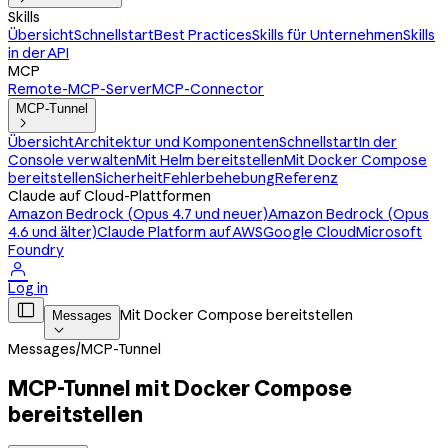
Skills
Übersicht
Schnellstart
Best Practices
Skills für Unternehmen
Skills
in der API
MCP
Remote-MCP-Server
MCP-Connector
MCP-Tunnel

Übersicht
Architektur und Komponenten
Schnellstart
In der
Console verwalten
Mit Helm bereitstellen
Mit Docker Compose
bereitstellen
Sicherheit
Fehlerbehebung
Referenz
Claude auf Cloud-Plattformen
Amazon Bedrock (Opus 4.7 und neuer)
Amazon Bedrock (Opus
4.6 und älter)
Claude Platform auf AWS
Google Cloud
Microsoft
Foundry

Log in

Mit Docker Compose bereitstellen
Messages

Messages
/
MCP-Tunnel
MCP-Tunnel mit Docker Compose
bereitstellen