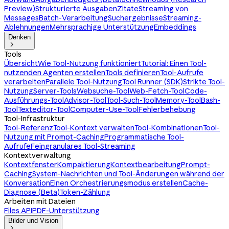
Preview)
Strukturierte Ausgaben
Zitate
Streaming von
Messages
Batch-Verarbeitung
Suchergebnisse
Streaming-
Ablehnungen
Mehrsprachige Unterstützung
Embeddings
Denken

Tools
Übersicht
Wie Tool-Nutzung funktioniert
Tutorial: Einen Tool-
nutzenden Agenten erstellen
Tools definieren
Tool-Aufrufe
verarbeiten
Parallele Tool-Nutzung
Tool Runner (SDK)
Strikte Tool-
Nutzung
Server-Tools
Websuche-Tool
Web-Fetch-Tool
Code-
Ausführungs-Tool
Advisor-Tool
Tool-Such-Tool
Memory-Tool
Bash-
Tool
Texteditor-Tool
Computer-Use-Tool
Fehlerbehebung
Tool-Infrastruktur
Tool-Referenz
Tool-Kontext verwalten
Tool-Kombinationen
Tool-
Nutzung mit Prompt-Caching
Programmatische Tool-
Aufrufe
Feingranulares Tool-Streaming
Kontextverwaltung
Kontextfenster
Kompaktierung
Kontextbearbeitung
Prompt-
Caching
System-Nachrichten und Tool-Änderungen während der
Konversation
Einen Orchestrierungsmodus erstellen
Cache-
Diagnose (Beta)
Token-Zählung
Arbeiten mit Dateien
Files API
PDF-Unterstützung
Bilder und Vision
