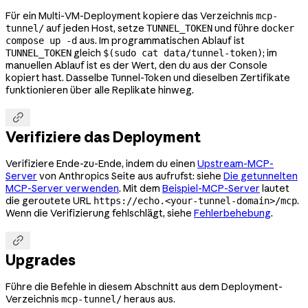
Für ein Multi-VM-Deployment kopiere das Verzeichnis
mcp-
auf jeden Host, setze
und führe
tunnel/
TUNNEL_TOKEN
docker
aus. Im programmatischen Ablauf ist
compose up -d
gleich
; im
TUNNEL_TOKEN
$(sudo cat data/tunnel-token)
manuellen Ablauf ist es der Wert, den du aus der Console
kopiert hast. Dasselbe Tunnel-Token und dieselben Zertifikate
funktionieren über alle Replikate hinweg.

Verifiziere das Deployment
Verifiziere Ende-zu-Ende, indem du einen
Upstream-MCP-
Server
von Anthropics Seite aus aufrufst: siehe
Die getunnelten
MCP-Server verwenden
. Mit dem
Beispiel-MCP-Server
lautet
die geroutete URL
.
https://echo.<your-tunnel-domain>/mcp
Wenn die Verifizierung fehlschlägt, siehe
Fehlerbehebung
.

Upgrades
Führe die Befehle in diesem Abschnitt aus dem Deployment-
Verzeichnis
heraus aus.
mcp-tunnel/