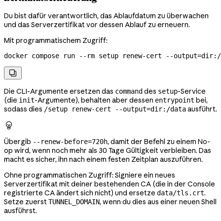
Du bist dafür verantwortlich, das Ablaufdatum zu überwachen
und das Serverzertifikat vor dessen Ablauf zu erneuern.
Mit programmatischem Zugriff:
docker
 compose
 run
 --rm
 setup
 renew-cert
 --output=dir:/

Die CLI-Argumente ersetzen das
des
-Service
command
setup
(die
-Argumente), behalten aber dessen
bei,
init
entrypoint
sodass dies
ausführt.
/setup renew-cert --output=dir:/data

Übergib
, damit der Befehl zu einem No-
--renew-before=720h
op wird, wenn noch mehr als 30 Tage Gültigkeit verbleiben. Das
macht es sicher, ihn nach einem festen Zeitplan auszuführen.
Ohne programmatischen Zugriff: Signiere ein neues
Serverzertifikat mit deiner bestehenden CA (die in der Console
registrierte CA ändert sich nicht) und ersetze
.
data/tls.crt
Setze zuerst
, wenn du dies aus einer neuen Shell
TUNNEL_DOMAIN
ausführst.