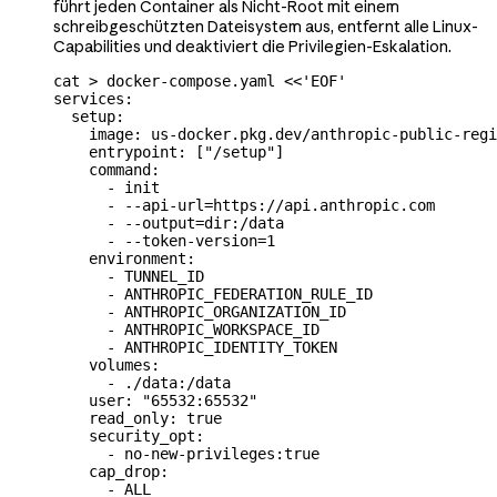
führt jeden Container als Nicht-Root mit einem
schreibgeschützten Dateisystem aus, entfernt alle Linux-
Capabilities und deaktiviert die Privilegien-Eskalation.
cat
 >
 docker-compose.yaml
 <<
'EOF'
services:
  setup:
    image: us-docker.pkg.dev/anthropic-public-regi
    entrypoint: ["/setup"]
    command:
      - init
      - --api-url=https://api.anthropic.com
      - --output=dir:/data
      - --token-version=1
    environment:
      - TUNNEL_ID
      - ANTHROPIC_FEDERATION_RULE_ID
      - ANTHROPIC_ORGANIZATION_ID
      - ANTHROPIC_WORKSPACE_ID
      - ANTHROPIC_IDENTITY_TOKEN
    volumes:
      - ./data:/data
    user: "65532:65532"
    read_only: true
    security_opt:
      - no-new-privileges:true
    cap_drop:
      - ALL