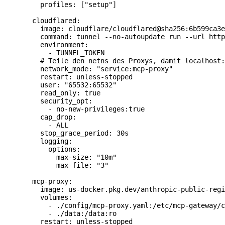
    profiles: ["setup"]
  cloudflared:
    image: cloudflare/cloudflared@sha256:6b599ca3e
    command: tunnel --no-autoupdate run --url http
    environment:
      - TUNNEL_TOKEN
    # Teile den netns des Proxys, damit localhost:
    network_mode: "service:mcp-proxy"
    restart: unless-stopped
    user: "65532:65532"
    read_only: true
    security_opt:
      - no-new-privileges:true
    cap_drop:
      - ALL
    stop_grace_period: 30s
    logging:
      options:
        max-size: "10m"
        max-file: "3"
  mcp-proxy:
    image: us-docker.pkg.dev/anthropic-public-regi
    volumes:
      - ./config/mcp-proxy.yaml:/etc/mcp-gateway/c
      - ./data:/data:ro
    restart: unless-stopped