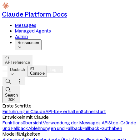
Claude Platform Docs
Messages
Managed Agents
Admin
Ressourcen


API reference

Deutsch
Log in
Console




Search
⌘K
Erste Schritte
Einführung in Claude
API-Key erhalten
Schnellstart
Entwickeln mit Claude
Funktionsübersicht
Verwendung der Messages API
Stop-Gründe
und Fallback
Ablehnungen und Fallback
Fallback-Guthaben
Modellfähigkeiten
Aufwand
Aufgabenbudgets (Beta)
Schnellmodus (Research