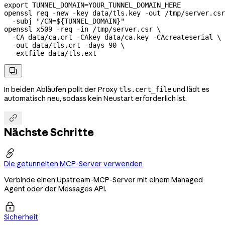
export
 TUNNEL_DOMAIN
=
YOUR_TUNNEL_DOMAIN_HERE
openssl
 req
 -new
 -key
 data/tls.key
 -out
 /tmp/server.csr
  -subj
 "/CN=${
TUNNEL_DOMAIN
}"
openssl
 x509
 -req
 -in
 /tmp/server.csr
 \
  -CA
 data/ca.crt
 -CAkey
 data/ca.key
 -CAcreateserial
 \
  -out
 data/tls.crt
 -days
 90
 \
  -extfile
 data/tls.ext

In beiden Abläufen pollt der Proxy
und lädt es
tls.cert_file
automatisch neu, sodass kein Neustart erforderlich ist.

Nächste Schritte

Die getunnelten MCP-Server verwenden
Verbinde einen Upstream-MCP-Server mit einem Managed
Agent oder der Messages API.

Sicherheit