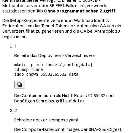
Identitätsanbieter verfügt (z. B. einen Cloud-VM-
Metadatenserver oder SPIFFE). Falls nicht, verwende
stattdessen den Tab
Ohne programmatischen Zugriff
.
Die Setup-Komponente verwendet Workload Identity
Federation, um das Tunnel-Token abzurufen, eine CA und ein
Serverzertifikat zu generieren und die CA bei Anthropic zu
registrieren.
1
Bereite das Deployment-Verzeichnis vor
mkdir
 -p
 mcp-tunnel/{config,data}
cd
 mcp-tunnel
sudo
 chown
 65532:65532
 data

Die Container laufen als Nicht-Root-UID
und
65532
benötigen Schreibzugriff auf
.
data/
2
Schreibe docker-compose.yaml
Die Compose-Datei pinnt Images per SHA-256-Digest,