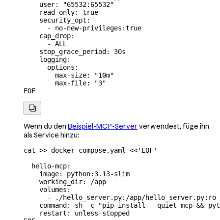
    user: "65532:65532"
    read_only: true
    security_opt:
      - no-new-privileges:true
    cap_drop:
      - ALL
    stop_grace_period: 30s
    logging:
      options:
        max-size: "10m"
        max-file: "3"
EOF

Wenn du den
Beispiel-MCP-Server
verwendest, füge ihn
als Service hinzu:
cat
 >>
 docker-compose.yaml
 <<
'EOF'
  hello-mcp:
    image: python:3.13-slim
    working_dir: /app
    volumes:
      - ./hello_server.py:/app/hello_server.py:ro
    command: sh -c "pip install --quiet mcp && pyt
    restart: unless-stopped