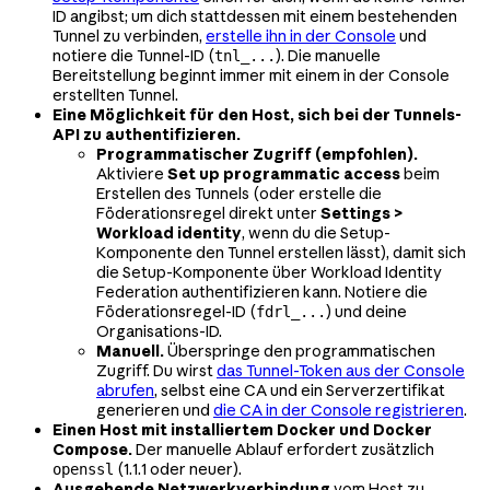
ID angibst; um dich stattdessen mit einem bestehenden
Tunnel zu verbinden,
erstelle ihn in der Console
und
notiere die Tunnel-ID (
). Die manuelle
tnl_...
Bereitstellung beginnt immer mit einem in der Console
erstellten Tunnel.
Eine Möglichkeit für den Host, sich bei der Tunnels-
API zu authentifizieren.
Programmatischer Zugriff (empfohlen).
Aktiviere
Set up programmatic access
beim
Erstellen des Tunnels (oder erstelle die
Föderationsregel direkt unter
Settings >
Workload identity
, wenn du die Setup-
Komponente den Tunnel erstellen lässt), damit sich
die Setup-Komponente über Workload Identity
Federation authentifizieren kann. Notiere die
Föderationsregel-ID (
) und deine
fdrl_...
Organisations-ID.
Manuell.
Überspringe den programmatischen
Zugriff. Du wirst
das Tunnel-Token aus der Console
abrufen
, selbst eine CA und ein Serverzertifikat
generieren und
die CA in der Console registrieren
.
Einen Host mit installiertem Docker und Docker
Compose.
Der manuelle Ablauf erfordert zusätzlich
(1.1.1 oder neuer).
openssl
Ausgehende Netzwerkverbindung
vom Host zu