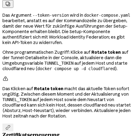

Das Argument
wird in
--token-version
docker-compose.yaml
bearbeitet, anstatt es auf der Kommandozeile zu übergeben,
damit der neue Wert für zukünftige Ausführungen der Setup-
Komponente erhalten bleibt. Die Setup-Komponente
authentifiziert sich mit Workload Identity Federation; es gibt
kein API-Token zu widerrufen.
Ohne programmatischen Zugriff: Klicke auf
Rotate token
auf
der Tunnel-Detailseite in der Console, aktualisiere dann die
Umgebungsvariable
auf jedem Host und starte
TUNNEL_TOKEN
cloudflared neu (
).
docker compose up -d cloudflared

Das Klicken auf
Rotate token
macht das aktuelle Token sofort
ungültig. Zwischen diesem Moment und der Aktualisierung von
auf jedem Host sowie dem Neustart von
TUNNEL_TOKEN
cloudflared kann sich kein Host, dessen cloudflared neu startet
(Absturz, Host-Neustart), wieder verbinden. Aktualisiere jeden
Host zeitnah nach der Rotation.

Zertifikatserneuerung