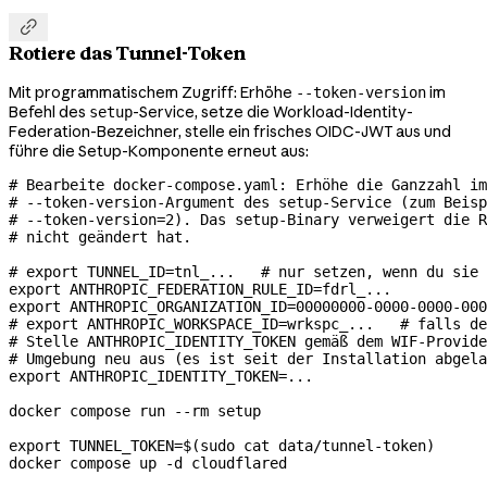

Rotiere das Tunnel-Token
Mit programmatischem Zugriff: Erhöhe
im
--token-version
Befehl des
-Service, setze die Workload-Identity-
setup
Federation-Bezeichner, stelle ein frisches OIDC-JWT aus und
führe die Setup-Komponente erneut aus:
# Bearbeite docker-compose.yaml: Erhöhe die Ganzzahl im
# --token-version-Argument des setup-Service (zum Beisp
# --token-version=2). Das setup-Binary verweigert die R
# nicht geändert hat.
# export TUNNEL_ID=tnl_...   # nur setzen, wenn du sie 
export
 ANTHROPIC_FEDERATION_RULE_ID
=
fdrl_
...
export
 ANTHROPIC_ORGANIZATION_ID
=
00000000-0000-0000-000
# export ANTHROPIC_WORKSPACE_ID=wrkspc_...   # falls de
# Stelle ANTHROPIC_IDENTITY_TOKEN gemäß dem WIF-Provide
# Umgebung neu aus (es ist seit der Installation abgela
export
 ANTHROPIC_IDENTITY_TOKEN
=
...
docker
 compose
 run
 --rm
 setup
export
 TUNNEL_TOKEN
=
$(
sudo
 cat
 data/tunnel-token
)
docker
 compose
 up
 -d
 cloudflared