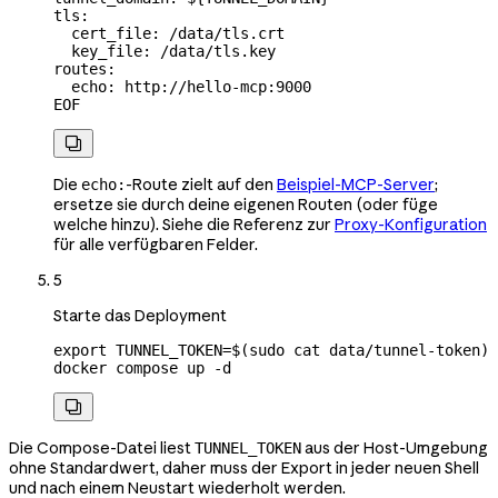
tls:
  cert_file: /data/tls.crt
  key_file: /data/tls.key
routes:
  echo: http://hello-mcp:9000
EOF

Die
-Route zielt auf den
Beispiel-MCP-Server
;
echo:
ersetze sie durch deine eigenen Routen (oder füge
welche hinzu). Siehe die Referenz zur
Proxy-Konfiguration
für alle verfügbaren Felder.
5
Starte das Deployment
export
 TUNNEL_TOKEN
=
$(
sudo
 cat
 data/tunnel-token
)
docker
 compose
 up
 -d

Die Compose-Datei liest
aus der Host-Umgebung
TUNNEL_TOKEN
ohne Standardwert, daher muss der Export in jeder neuen Shell
und nach einem Neustart wiederholt werden.