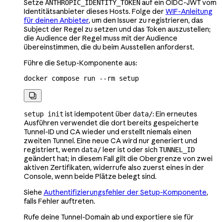
Setze
auf ein OIDC-JWT vom
ANTHROPIC_IDENTITY_TOKEN
Identitätsanbieter dieses Hosts. Folge der
WIF-Anleitung
für deinen Anbieter
, um den Issuer zu registrieren, das
Subject der Regel zu setzen und das Token auszustellen;
die Audience der Regel muss mit der Audience
übereinstimmen, die du beim Ausstellen anforderst.
Führe die Setup-Komponente aus:
docker
 compose
 run
 --rm
 setup

ist idempotent über
: Ein erneutes
setup init
data/
Ausführen verwendet die dort bereits gespeicherte
Tunnel-ID und CA wieder und erstellt niemals einen
zweiten Tunnel. Eine neue CA wird nur generiert und
registriert, wenn
leer ist oder sich
data/
TUNNEL_ID
geändert hat; in diesem Fall gilt die Obergrenze von zwei
aktiven Zertifikaten, widerrufe also zuerst eines in der
Console, wenn beide Plätze belegt sind.
Siehe
Authentifizierungsfehler der Setup-Komponente
,
falls Fehler auftreten.
Rufe deine Tunnel-Domain ab und exportiere sie für