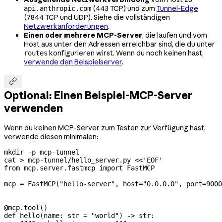
(443 TCP) und zum
Tunnel-Edge
api.anthropic.com
(7844 TCP und UDP). Siehe die vollständigen
Netzwerkanforderungen
.
Einen oder mehrere MCP-Server
, die laufen und vom
Host aus unter den Adressen erreichbar sind, die du unter
konfigurieren wirst. Wenn du noch keinen hast,
routes
verwende den Beispielserver
.

Optional: Einen Beispiel-MCP-Server
verwenden
Wenn du keinen MCP-Server zum Testen zur Verfügung hast,
verwende diesen minimalen:
mkdir
 -p
 mcp-tunnel
cat
 >
 mcp-tunnel/hello_server.py
 <<
'EOF'
from mcp.server.fastmcp import FastMCP
mcp = FastMCP("hello-server", host="0.0.0.0", port=9000
@mcp.tool()
def hello(name: str = "world") -> str: