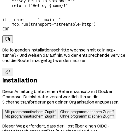
    """Say hello to someone."""
    return f"Hello, {name}!"
if __name__ == "__main__":
    mcp.run(transport="streamable-http")
EOF

Die folgenden Installationsschritte wechseln mit
in
cd
mcp-
und weisen darauf hin, wo der entsprechende Service
tunnel/
und die Route hinzugefügt werden müssen.

Installation
Diese Anleitung bietet einen Referenzansatz mit Docker
Compose. Du bist dafür verantwortlich, ihn an die
Sicherheitsanforderungen deiner Organisation anzupassen.
Mit programmatischem Zugriff
Ohne programmatischen Zugriff
Mit programmatischem Zugriff
Ohne programmatischen Zugriff
Dieser Weg erfordert, dass der Host über einen OIDC-