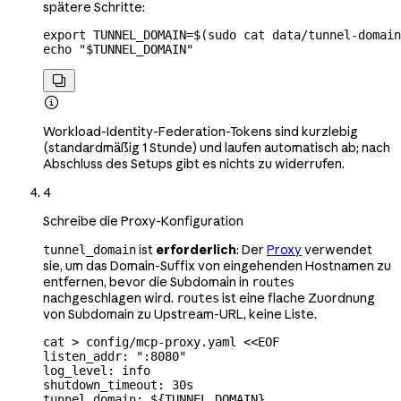
spätere Schritte:
export
 TUNNEL_DOMAIN
=
$(
sudo
 cat
 data/tunnel-domain
echo
 "
$TUNNEL_DOMAIN
"


Workload-Identity-Federation-Tokens sind kurzlebig
(standardmäßig 1 Stunde) und laufen automatisch ab; nach
Abschluss des Setups gibt es nichts zu widerrufen.
4
Schreibe die Proxy-Konfiguration
ist
erforderlich
: Der
Proxy
verwendet
tunnel_domain
sie, um das Domain-Suffix von eingehenden Hostnamen zu
entfernen, bevor die Subdomain in
routes
nachgeschlagen wird.
ist eine flache Zuordnung
routes
von Subdomain zu Upstream-URL, keine Liste.
cat
 >
 config/mcp-proxy.yaml
 <<
EOF
listen_addr: ":8080"
log_level: info
shutdown_timeout: 30s
tunnel_domain: ${
TUNNEL_DOMAIN
}