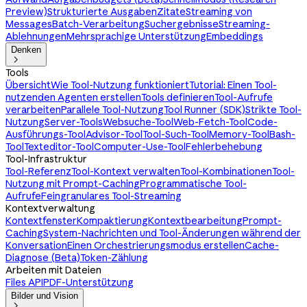
Preview)
Strukturierte Ausgaben
Zitate
Streaming von
Messages
Batch-Verarbeitung
Suchergebnisse
Streaming-
Ablehnungen
Mehrsprachige Unterstützung
Embeddings
Denken

Tools
Übersicht
Wie Tool-Nutzung funktioniert
Tutorial: Einen Tool-
nutzenden Agenten erstellen
Tools definieren
Tool-Aufrufe
verarbeiten
Parallele Tool-Nutzung
Tool Runner (SDK)
Strikte Tool-
Nutzung
Server-Tools
Websuche-Tool
Web-Fetch-Tool
Code-
Ausführungs-Tool
Advisor-Tool
Tool-Such-Tool
Memory-Tool
Bash-
Tool
Texteditor-Tool
Computer-Use-Tool
Fehlerbehebung
Tool-Infrastruktur
Tool-Referenz
Tool-Kontext verwalten
Tool-Kombinationen
Tool-
Nutzung mit Prompt-Caching
Programmatische Tool-
Aufrufe
Feingranulares Tool-Streaming
Kontextverwaltung
Kontextfenster
Kompaktierung
Kontextbearbeitung
Prompt-
Caching
System-Nachrichten und Tool-Änderungen während der
Konversation
Einen Orchestrierungsmodus erstellen
Cache-
Diagnose (Beta)
Token-Zählung
Arbeiten mit Dateien
Files API
PDF-Unterstützung
Bilder und Vision
