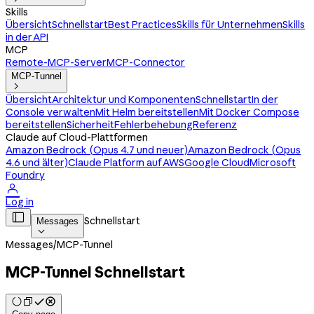
Skills
Übersicht
Schnellstart
Best Practices
Skills für Unternehmen
Skills
in der API
MCP
Remote-MCP-Server
MCP-Connector
MCP-Tunnel

Übersicht
Architektur und Komponenten
Schnellstart
In der
Console verwalten
Mit Helm bereitstellen
Mit Docker Compose
bereitstellen
Sicherheit
Fehlerbehebung
Referenz
Claude auf Cloud-Plattformen
Amazon Bedrock (Opus 4.7 und neuer)
Amazon Bedrock (Opus
4.6 und älter)
Claude Platform auf AWS
Google Cloud
Microsoft
Foundry

Log in

Schnellstart
Messages

Messages
/
MCP-Tunnel
MCP-Tunnel Schnellstart