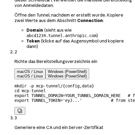
von Anmeldedaten.
Öffne den Tunnel, nachdem er erstellt wurde. Kopiere
zwei Werte aus dem Abschnitt
Connection
:
Domain
(sieht aus wie
)
abcd1234.tunnel.anthropic.com
Token
(klicke auf das Augensymbol und kopiere
dann)
2
Richte das Bereitstellungsverzeichnis ein
macOS / Linux
Windows (PowerShell)
macOS / Linux
Windows (PowerShell)
mkdir
 -p
 mcp-tunnel/{config,data}
cd
 mcp-tunnel
export
 TUNNEL_DOMAIN
=
YOUR_TUNNEL_DOMAIN_HERE
   # f
export
 TUNNEL_TOKEN
=
'eyJ...'
            # from ste

3
Generiere eine CA und ein Server-Zertifikat