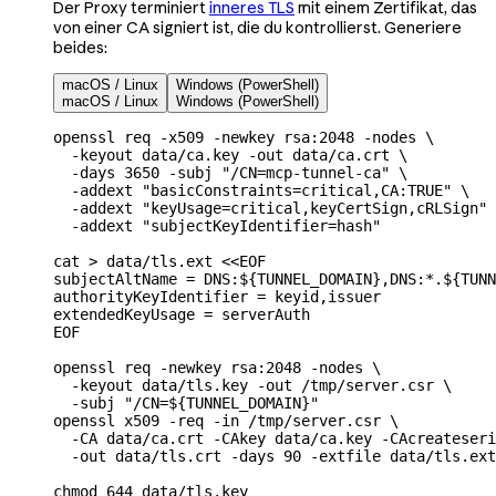
Der Proxy terminiert
inneres TLS
mit einem Zertifikat, das
von einer CA signiert ist, die du kontrollierst. Generiere
beides:
macOS / Linux
Windows (PowerShell)
macOS / Linux
Windows (PowerShell)
openssl
 req
 -x509
 -newkey
 rsa:2048
 -nodes
 \
  -keyout
 data/ca.key
 -out
 data/ca.crt
 \
  -days
 3650
 -subj
 "/CN=mcp-tunnel-ca"
 \
  -addext
 "basicConstraints=critical,CA:TRUE"
 \
  -addext
 "keyUsage=critical,keyCertSign,cRLSign"
 
  -addext
 "subjectKeyIdentifier=hash"
cat
 >
 data/tls.ext
 <<
EOF
subjectAltName = DNS:${
TUNNEL_DOMAIN
},DNS:*.${
TUNN
authorityKeyIdentifier = keyid,issuer
extendedKeyUsage = serverAuth
EOF
openssl
 req
 -newkey
 rsa:2048
 -nodes
 \
  -keyout
 data/tls.key
 -out
 /tmp/server.csr
 \
  -subj
 "/CN=${
TUNNEL_DOMAIN
}"
openssl
 x509
 -req
 -in
 /tmp/server.csr
 \
  -CA
 data/ca.crt
 -CAkey
 data/ca.key
 -CAcreateseri
  -out
 data/tls.crt
 -days
 90
 -extfile
 data/tls.ext
chmod
 644
 data/tls.key