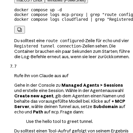
macOS / Linux
Windows (PowerShell)
docker
 compose
 up
 -d
docker
 compose
 logs
 mcp-proxy
 |
 grep
 "route config
docker
 compose
 logs
 cloudflared
 |
 grep
 "Registered

Du solltest eine
-Zeile für
und vier
route configured
echo
-Zeilen sehen. Die
Registered tunnel connection
Container brauchen ein paar Sekunden zum Starten; führe
die Log-Befehle erneut aus, wenn sie leer zurückkommen.
7
Rufe ihn von Claude aus auf
Gehe in der Console zu
Managed Agents > Sessions
und erstelle eine Session. Wähle in der Agentenauswahl
Create new agent
, gib dem Agenten einen Namen und
behalte das vorausgefüllte Modell bei. Klicke auf
+ MCP
Server
, wähle deinen Tunnel aus, setze
Subdomain
auf
und
Path
auf
. Frage dann:
echo
mcp
Use the hello tool to greet tunnel.
Du solltest einen Tool-Aufruf gefolgt von seinem Ergebnis