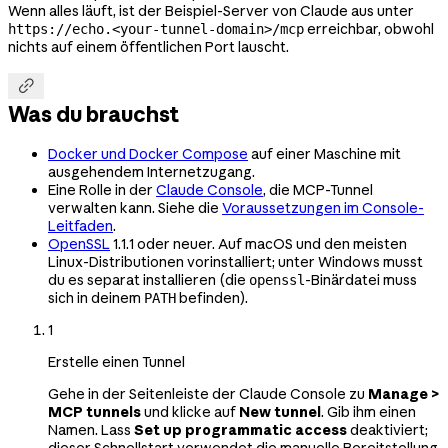
Wenn alles läuft, ist der Beispiel-Server von Claude aus unter
erreichbar, obwohl
https://echo.<your-tunnel-domain>/mcp
nichts auf einem öffentlichen Port lauscht.

Was du brauchst
Docker und Docker Compose
auf einer Maschine mit
ausgehendem Internetzugang.
Eine Rolle in der
Claude Console
, die MCP-Tunnel
verwalten kann. Siehe die
Voraussetzungen im Console-
Leitfaden
.
OpenSSL
1.1.1 oder neuer. Auf macOS und den meisten
Linux-Distributionen vorinstalliert; unter Windows musst
du es separat installieren (die
-Binärdatei muss
openssl
sich in deinem
befinden).
PATH
1
Erstelle einen Tunnel
Gehe in der Seitenleiste der Claude Console zu
Manage >
MCP tunnels
und klicke auf
New tunnel
. Gib ihm einen
Namen. Lass
Set up programmatic access
deaktiviert;
dieser Schnellstart verwendet die manuelle Bereitstellung