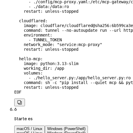
      - ./config/mcp-proxy.yaml:/etc/mcp-gateway/c
      - ./data:/data:ro
    restart: unless-stopped
  cloudflared:
    image: cloudflare/cloudflared@sha256:6b599ca3e
    command: tunnel --no-autoupdate run --url http
    environment:
      - TUNNEL_TOKEN
    network_mode: "service:mcp-proxy"
    restart: unless-stopped
  hello-mcp:
    image: python:3.13-slim
    working_dir: /app
    volumes:
      - ./hello_server.py:/app/hello_server.py:ro
    command: sh -c "pip install --quiet mcp && pyt
    restart: unless-stopped
EOF

6
Starte es
macOS / Linux
Windows (PowerShell)