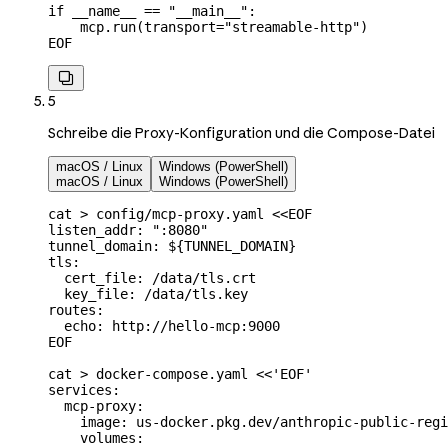
if __name__ == "__main__":
    mcp.run(transport="streamable-http")
EOF

5
Schreibe die Proxy-Konfiguration und die Compose-Datei
macOS / Linux
Windows (PowerShell)
macOS / Linux
Windows (PowerShell)
cat
 >
 config/mcp-proxy.yaml
 <<
EOF
listen_addr: ":8080"
tunnel_domain: ${
TUNNEL_DOMAIN
}
tls:
  cert_file: /data/tls.crt
  key_file: /data/tls.key
routes:
  echo: http://hello-mcp:9000
EOF
cat
 >
 docker-compose.yaml
 <<
'EOF'
services:
  mcp-proxy:
    image: us-docker.pkg.dev/anthropic-public-regi
    volumes: