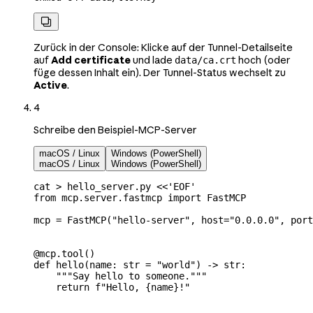

Zurück in der Console: Klicke auf der Tunnel-Detailseite
auf
Add certificate
und lade
hoch (oder
data/ca.crt
füge dessen Inhalt ein). Der Tunnel-Status wechselt zu
Active
.
4
Schreibe den Beispiel-MCP-Server
macOS / Linux
Windows (PowerShell)
macOS / Linux
Windows (PowerShell)
cat
 >
 hello_server.py
 <<
'EOF'
from mcp.server.fastmcp import FastMCP
mcp = FastMCP("hello-server", host="0.0.0.0", port
@mcp.tool()
def hello(name: str = "world") -> str:
    """Say hello to someone."""
    return f"Hello, {name}!"