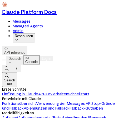
Claude Platform Docs
Messages
Managed Agents
Admin
Ressourcen


API reference

Deutsch
Log in
Console




Search
⌘K
Erste Schritte
Einführung in Claude
API-Key erhalten
Schnellstart
Entwickeln mit Claude
Funktionsübersicht
Verwendung der Messages API
Stop-Gründe
und Fallback
Ablehnungen und Fallback
Fallback-Guthaben
Modellfähigkeiten
Aufwand
Aufgabenbudgets (Beta)
Schnellmodus (Research