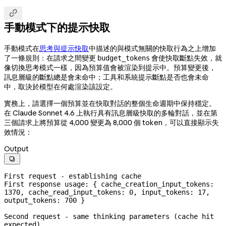

手動模式下的提示快取
手動模式在
思考與提示快取
中描述的與模式無關的快取行為之上增加
了一條規則：在請求之間變更
會使快取斷點失效，就
budget_tokens
像切換思考模式一樣，因為預算值會被渲染到提示中。預算變更後，
訊息層級的斷點總是會未命中；工具和系統提示斷點是否也會未命
中，取決於模型在何處渲染該設定。
實務上，請選擇一個預算並在快取對話的整個生命週期中保持穩定。
在 Claude Sonnet 4.6 上執行具有訊息層級快取的多輪對話，並在第
三個請求上將預算從 4,000 變更為 8,000 個 token，可以直接顯示失
效情況：
Output

First request - establishing cache

First response usage: { cache_creation_input_tokens: 
1370, cache_read_input_tokens: 0, input_tokens: 17, 
output_tokens: 700 }

Second request - same thinking parameters (cache hit 
expected)
