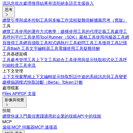
流訊息
批次處理
搜尋結果
串流拒絕
多語言支援
嵌入
思考

總覽
引導與成本控制
工具與多輪工作流程
疑難排解
擴展思考（舊版）
工具
總覽
工具使用的運作方式
教學：建構使用工具的代理
定義工具
處理工
具呼叫
平行工具使用
Tool Runner（SDK）
嚴格工具使用
伺服器工具
網
頁搜尋工具
網頁擷取工具
程式碼執行工具
顧問工具
工具搜尋工具
記憶
工具
Bash 工具
文字編輯器工具
電腦使用工具
疑難排解
工具基礎架構
工具參考
管理工具上下文
工具組合
工具使用與提示快取
程式化工具呼
叫
細粒度工具串流
上下文管理
上下文視窗
壓縮
上下文編輯
提示快取
對話中途的系統訊息與工具變更
建構協調模式
快取診斷（Beta）
Token 計數
處理檔案
Files API
PDF 支援
影像與視覺

技能
總覽
快速入門
最佳實踐
適用於企業的技能
API 中的技能
MCP
遠端 MCP 伺服器
MCP 連接器