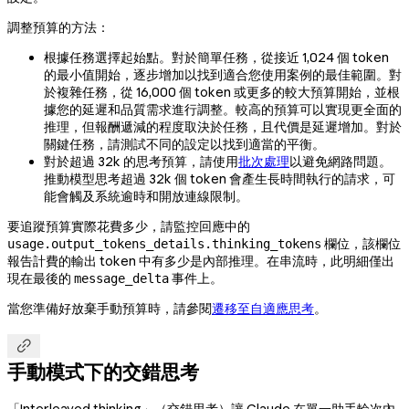
調整預算的方法：
根據任務選擇起始點。對於簡單任務，從接近 1,024 個 token
的最小值開始，逐步增加以找到適合您使用案例的最佳範圍。對
於複雜任務，從 16,000 個 token 或更多的較大預算開始，並根
據您的延遲和品質需求進行調整。較高的預算可以實現更全面的
推理，但報酬遞減的程度取決於任務，且代價是延遲增加。對於
關鍵任務，請測試不同的設定以找到適當的平衡。
對於超過 32k 的思考預算，請使用
批次處理
以避免網路問題。
推動模型思考超過 32k 個 token 會產生長時間執行的請求，可
能會觸及系統逾時和開放連線限制。
要追蹤預算實際花費多少，請監控回應中的
欄位，該欄位
usage.output_tokens_details.thinking_tokens
報告計費的輸出 token 中有多少是內部推理。在串流時，此明細僅出
現在最後的
事件上。
message_delta
當您準備好放棄手動預算時，請參閱
遷移至自適應思考
。

手動模式下的交錯思考