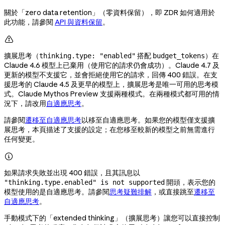
關於「zero data retention」（零資料保留），即 ZDR 如何適用於
此功能，請參閱
API 與資料保留
。

擴展思考（
搭配
）在
thinking.type: "enabled"
budget_tokens
Claude 4.6 模型上已棄用（使用它的請求仍會成功）。Claude 4.7 及
更新的模型不支援它，並會拒絕使用它的請求，回傳 400 錯誤。在支
援思考的 Claude 4.5 及更早的模型上，擴展思考是唯一可用的思考模
式。Claude Mythos Preview 支援兩種模式。在兩種模式都可用的情
況下，請改用
自適應思考
。
請參閱
遷移至自適應思考
以移至自適應思考。如果您的模型僅支援擴
展思考，本頁描述了支援的設定；在您移至較新的模型之前無需進行
任何變更。

如果請求失敗並出現 400 錯誤，且其訊息以
開頭，表示您的
"thinking.type.enabled" is not supported
模型使用的是自適應思考。請參閱
思考疑難排解
，或直接跳至
遷移至
自適應思考
。
手動模式下的「extended thinking」（擴展思考）讓您可以直接控制