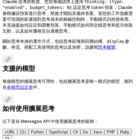
Claude 思考的程度。您在每個請求上使用
thinking: {type:
設定思考 token 預算，Claude
"enabled", budget_tokens: N}
會根據該預算進行思考，然後才開始其最終答案。當您的工作負載需
要可預測的延遲或對思考成本的精確控制時，手動模式仍然很有用。
本頁涵蓋如何設定和調整預算、手動模式如何與交錯思考和提示快取
互動，以及如何遷移至自適應思考。
關於思考本身的運作方式，包括思考區塊和回應結構、
參
display
數、串流、搭配工具使用的思考以及加密，請參閱
思考概覽
。

支援的模型
每個模型的擴展思考可用性，包括擴展思考是唯一模式的模型，都列
在
各模型設定表
中。

如何使用擴展思考
以下是在 Messages API 中使用擴展思考的範例：
cURL
CLI
Python
TypeScript
C#
Go
Java
PHP
Ruby
