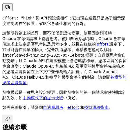

與 API 預設值相符；它出現在這裡只是為了顯示深
effort: "high"
度控制現在的位置，省略它會產生相同的行為。
請預期行為上的差異，而不僅僅是語法變更。使用固定預算時，
Claude 在每個請求上都會思考。使用自適應思考時，Claude 會在每
個請求上決定是否思考以及思考多少，並且在較低的
effort
設定下，
它可能會在簡單的輸入上完全跳過思考。遷移後您也可以移除
beta 標頭：自適應思考會自
interleaved-thinking-2025-05-14
動交錯，且 Claude API 在這些模型上會忽略該標頭。思考區塊的保留
也會改變：Claude Opus 4.5 和編號 4.6 及更高的模型會將先前輪次
的思考區塊保留在上下文中並作為輸入計費，而 Claude Sonnet
4.5、Claude Haiku 4.5 和較早的模型會將它們移除；請參閱
各模型的
思考區塊保留
。
切換模式是一種思考設定變更，因此切換後的第一個請求會使快取斷
點失效，如
手動模式下的提示快取
中所述。
如需完整指引，請參閱
自適應思考
、
effort
和
模型遷移指南
。

後續步驟