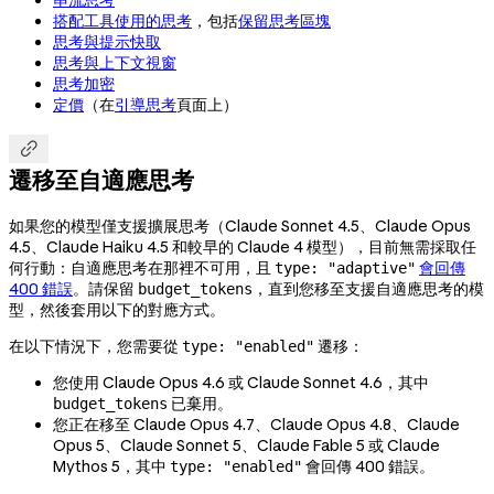
搭配工具使用的思考
，包括
保留思考區塊
思考與提示快取
思考與上下文視窗
思考加密
定價
（在
引導思考
頁面上）

遷移至自適應思考
如果您的模型僅支援擴展思考（Claude Sonnet 4.5、Claude Opus
4.5、Claude Haiku 4.5 和較早的 Claude 4 模型），目前無需採取任
何行動：自適應思考在那裡不可用，且
會回傳
type: "adaptive"
400 錯誤
。請保留
，直到您移至支援自適應思考的模
budget_tokens
型，然後套用以下的對應方式。
在以下情況下，您需要從
遷移：
type: "enabled"
您使用 Claude Opus 4.6 或 Claude Sonnet 4.6，其中
已棄用。
budget_tokens
您正在移至 Claude Opus 4.7、Claude Opus 4.8、Claude
Opus 5、Claude Sonnet 5、Claude Fable 5 或 Claude
Mythos 5，其中
會回傳 400 錯誤。
type: "enabled"