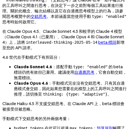
「Interleaved thinking」（交錯思考）讓 Claude 在單一助手輪次內
的工具呼叫之間進行思考，在決定下一步之前對每個工具結果進行推
理。關於此概念、輪次結構以及它在自適應思考模型上的行為，請參
閱思考概覽中的
交錯思考
。本節涵蓋當您使用手動
type: "enabled"
思考時如何啟用它。
在 Claude Opus 4.5、Claude Sonnet 4.5 和較早的 Claude 4 模型
（Claude Opus 4.1（已棄用）、Claude Opus 4 和 Claude Sonnet
4）上，請將
beta 標頭
新增
interleaved-thinking-2025-05-14
至您的 API 請求。
4.6 世代在手動模式下有所區分：
Claude Sonnet 4.6
：搭配手動
的 beta
type: "enabled"
標頭仍然有效但已棄用。建議使用
自適應思考
，它會自動交錯，
無需標頭。
Claude Opus 4.6
：手動模式完全沒有交錯思考。只有其自適
應模式會交錯，因此如果您需要在此模型上的工具呼叫之間進行
推理，請切換至
。
thinking: {type: "adaptive"}
Claude Haiku 4.5 不支援交錯思考。在 Claude API 上，beta 標頭會
被接受但被忽略。
手動模式下交錯思考的另外兩個考量：
在此可以超過
；
預算規則
解釋了
budget_tokens
max_tokens