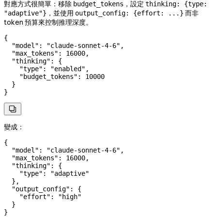
對應方式很簡單：移除
，設定
budget_tokens
thinking: {type:
，並使用
而非
"adaptive"}
output_config: {effort: ...}
token 預算來控制推理深度。
{
  "model"
: 
"claude-sonnet-4-6"
,
  "max_tokens"
: 
16000
,
  "thinking"
: {
    "type"
: 
"enabled"
,
    "budget_tokens"
: 
10000
  }
}

變成：
{
  "model"
: 
"claude-sonnet-4-6"
,
  "max_tokens"
: 
16000
,
  "thinking"
: {
    "type"
: 
"adaptive"
  },
  "output_config"
: {
    "effort"
: 
"high"
  }
}