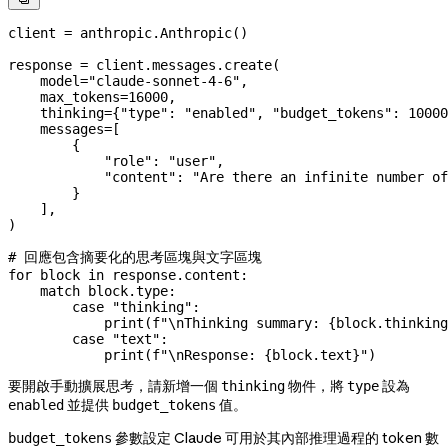
client 
=
 anthropic.Anthropic()
response 
=
 client.messages.create(
    model
=
"claude-sonnet-4-6"
,
    max_tokens
=
16000
,
    thinking
=
{
"type"
: 
"enabled"
, 
"budget_tokens"
: 
10000
    messages
=
[
        {
            "role"
: 
"user"
,
            "content"
: 
"Are there an infinite number of
        }
    ],
)
# 回應包含摘要化的思考區塊與文字區塊
for
 block 
in
 response.content:
    match
 block.type:
        case
 "thinking"
:
            print
(
f
"
\n
Thinking summary: 
{
block.thinking
        case
 "text"
:
            print
(
f
"
\n
Response: 
{
block.text
}
"
)
要開啟手動擴展思考，請新增一個
物件，將
設為
thinking
type
並提供
值。
enabled
budget_tokens
參數設定 Claude 可用於其內部推理過程的 token 數
budget_tokens