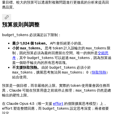
量目標。較大的預算可以透過對複雜問題進行更徹底的分析來提高回
應品質。

預算規則與調整
必須滿足以下限制：
budget_tokens
最少 1,024 個 token。
API 會拒絕更小的值。
小於
。
思考 token 計入該輪次的
限
max_tokens
max_tokens
制，因此預算必須為最終回應留出空間。唯一的例外是
交錯思
考
，其中
可以超過
，因為預算涵
budget_tokens
max_tokens
蓋一個助手輪次內的所有思考區塊。
不支援快取預熱。
由於
必須小於
budget_tokens
，擴展思考無法與
（
快取預熱
）
max_tokens
max_tokens: 0
結合使用。
預算是一個目標，而非嚴格的上限。實際的 token 使用量會因任務而
異，Claude 可能在預算用盡之前就停止推理；
仍然是總
max_tokens
輸出的硬性上限。
在 Claude Opus 4.5（唯一支援
effort
的僅限擴展思考模型）上，
effort 塑造整體回應，而
設定思考深度；兩者都要
budget_tokens
設定。