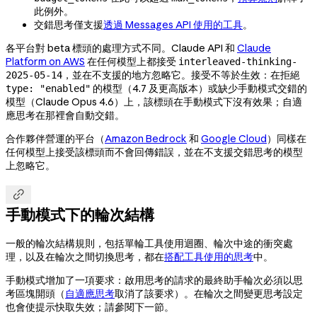
此例外。
交錯思考僅支援
透過 Messages API 使用的工具
。
各平台對 beta 標頭的處理方式不同。Claude API 和
Claude
Platform on AWS
在任何模型上都接受
interleaved-thinking-
，並在不支援的地方忽略它。接受不等於生效：在拒絕
2025-05-14
的模型（4.7 及更高版本）或缺少手動模式交錯的
type: "enabled"
模型（Claude Opus 4.6）上，該標頭在手動模式下沒有效果；自適
應思考在那裡會自動交錯。
合作夥伴營運的平台（
Amazon Bedrock
和
Google Cloud
）同樣在
任何模型上接受該標頭而不會回傳錯誤，並在不支援交錯思考的模型
上忽略它。

手動模式下的輪次結構
一般的輪次結構規則，包括單輪工具使用迴圈、輪次中途的衝突處
理，以及在輪次之間切換思考，都在
搭配工具使用的思考
中。
手動模式增加了一項要求：啟用思考的請求的最終助手輪次必須以思
考區塊開頭（
自適應思考
取消了該要求）。在輪次之間變更思考設定
也會使提示快取失效；請參閱下一節。