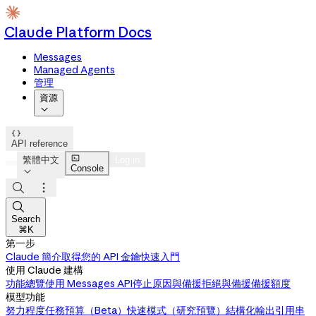
Claude Platform Docs
Messages
Managed Agents
管理
資源


API reference

繁體中文
Log in
Console




Search
⌘K
第一步
Claude 簡介
取得您的 API 金鑰
快速入門
使用 Claude 建構
功能總覽
使用 Messages API
停止原因與備援
拒絕與備援
備援額度
模型功能
努力程度
任務預算（Beta）
快速模式（研究預覽）
結構化輸出
引用
串