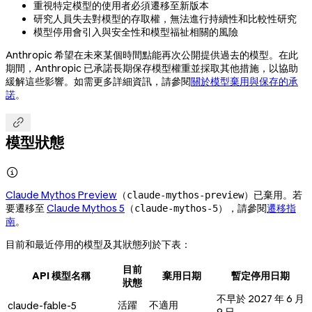
重視特定模型的使用者必須遷移至新版本
研究人員失去對模型的存取權，無法進行持續性和比較性研究
模型停用會引入與安全性和模型福祉相關的風險
Anthropic 希望在未來某個時間點能再次公開提供過去的模型。在此
期間，Anthropic 已承諾長期保存模型權重並採取其他措施，以協助
緩解這些影響。如需更多詳細資訊，請參閱
關於模型棄用與保存的承
諾
。

模型狀態

Claude Mythos Preview
（
）已棄用。若
claude-mythos-preview
要遷移至
Claude Mythos 5
（
），請參閱
遷移指
claude-mythos-5
南
。
目前和最近停用的模型及其狀態列於下表：
目前
API 模型名稱
棄用日期
暫定停用日期
狀態
不早於 2027 年 6 月
活躍
不適用
claude-fable-5
9 日