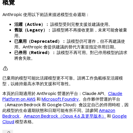
概覽
Anthropic 使用以下術語來描述模型生命週期：
活躍（Active）：
該模型受到完整支援並建議使用。
舊版（Legacy）：
該模型將不再接收更新，未來可能會被棄
用。
已棄用（Deprecated）：
該模型仍可運作，但不再建議使
用。Anthropic 會提供建議的替代方案並指定停用日期。
已停用（Retired）：
該模型不再可用。對已停用模型的請求
將會失敗。

已棄用的模型可能比活躍模型更不可靠。請將工作負載移至活躍模
型，以維持最高水準的支援和可靠性。
本頁的日期適用於 Anthropic 營運的平台：Claude API、
Claude
Platform on AWS
和
Microsoft Foundry
。合作夥伴營運的平台
（Amazon Bedrock 和 Google Cloud）會設定自己的停用時程，因
此模型的生命週期狀態和日期可能有所不同。請參閱
Amazon
Bedrock
、
Amazon Bedrock（Opus 4.6 及更早版本）
和
Google
Cloud
模型表格。