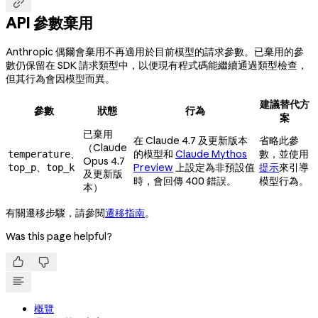

API 參數棄用
Anthropic 偶爾會棄用不再適用於目前模型的請求參數。已棄用的參
數仍保留在 SDK 請求類型中，以便現有程式碼能繼續通過類型檢查，
但其行為會因模型而異。
建議替代方
參數
狀態
行為
案
已棄用
在 Claude 4.7 及更新版本
省略此參
（Claude
、
的模型和
Claude Mythos
數，並使用
temperature
Opus 4.7
、
Preview
上設定為非預設值
提示
來引導
top_p
top_k
及更新版
時，會回傳 400 錯誤。
模型行為。
本）
有關遷移步驟，請參閱
遷移指南
。
Was this page helpful?


概覽