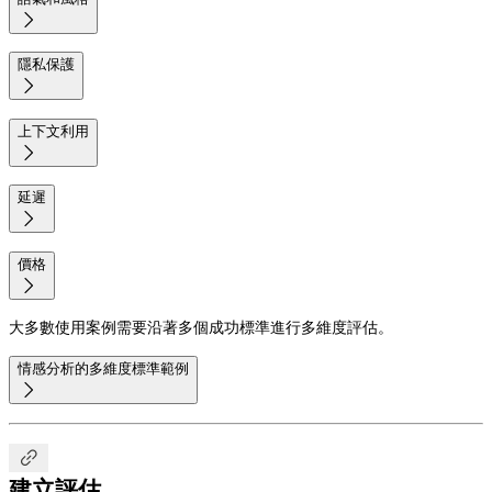

隱私保護

上下文利用

延遲

價格

大多數使用案例需要沿著多個成功標準進行多維度評估。
情感分析的多維度標準範例


建立評估