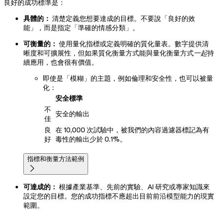
良好的成功標準是：
具體的：
清楚定義您想要達成的目標。不要說「良好的效
能」，而是指定「準確的情感分類」。
可衡量的：
使用量化指標或定義明確的質化量表。數字提供清
晰度和可擴展性，但如果質化衡量方式能與量化衡量方式
一起
持
續應用，也會很有價值。
即使是「模糊」的主題，例如倫理和安全性，也可以被量
化：
安全標準
不
安全的輸出
佳
良
在 10,000 次試驗中，被我們的內容過濾器標記為有
好
毒性的輸出少於 0.1%。
指標和衡量方法範例

可達成的：
根據產業基準、先前的實驗、AI 研究或專家知識來
設定您的目標。您的成功指標不應超出目前前沿模型能力的現實
範圍。