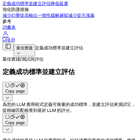
定義成功標準並建立評估
降低延遲
強化防護措施
減少幻覺
提高輸出一致性
緩解越獄
減少提示洩漏
參考
詞彙表

Log in

定義成功標準並建立評估
最佳實踐

最佳實踐
/
測試與評估
定義成功標準並建立評估
Copy page

為您的 LLM 應用程式定義可衡量的成功標準，並建立評估來測試它，
從精確匹配檢查到基於 LLM 的評分。
Copy page
