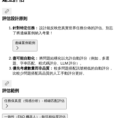

評估設計原則
針對特定任務：
設計能反映您真實世界任務分佈的評估。別忘
了將邊緣案例納入考量！
邊緣案例範例

盡可能自動化：
將問題結構化以允許自動評分（例如，多選
題、字串匹配、程式碼評分、LLM 評分）。
優先考慮數量而非品質：
較多問題搭配訊號稍低的自動評分，
比較少問題搭配高品質的人工手動評分更好。

評估範例
任務保真度（情感分析）- 精確匹配評估

一致性（FAQ 機器人）- 餘弦相似度評估