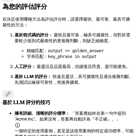
為您的評估評分
在決定使用哪種方法為評估評分時，請選擇最快、最可靠、最具可擴
展性的方法：
基於程式碼的評分：
最快且最可靠，極具可擴展性，但對於需
要較少規則式嚴格性的更複雜判斷，則缺乏細緻度。
精確匹配：
output == golden_answer
字串匹配：
key_phrase in output
人工評分：
最靈活且品質最高，但緩慢且昂貴。盡可能避免。
基於 LLM 的評分：
快速且靈活，具可擴展性且適合複雜判斷。
先測試以確保可靠性，然後再擴展。

基於 LLM 評分的技巧
擁有詳細、清晰的評分標準：
「答案應始終在第一句中提到
'Acme Inc.'。如果沒有，答案將自動評為『不正確』。」

一個特定的使用案例，甚至是該使用案例的特定成功標準，可能