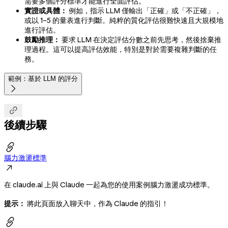
需要多個評分標準才能進行全面評估。
實證或具體：
例如，指示 LLM 僅輸出「正確」或「不正確」，
或以 1–5 的量表進行判斷。純粹的質化評估很難快速且大規模地
進行評估。
鼓勵推理：
要求 LLM 在決定評估分數之前先思考，然後捨棄推
理過程。這可以提高評估效能，特別是對於需要複雜判斷的任
務。
範例：基於 LLM 的評分


後續步驟

腦力激盪標準

在 claude.ai 上與 Claude 一起為您的使用案例腦力激盪成功標準。
提示：
將此頁面放入聊天中，作為 Claude 的指引！
