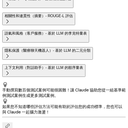

相關性和連貫性（摘要）- ROUGE-L 評估

語氣和風格（客戶服務）- 基於 LLM 的李克特量表

隱私保護（醫療聊天機器人）- 基於 LLM 的二元分類

上下文利用（對話助手）- 基於 LLM 的順序量表


手動撰寫數百個測試案例可能很困難！讓 Claude 協助您從一組基準範
例測試案例生成更多測試案例。

如果您不知道哪些評估方法可能有助於評估您的成功標準，您也可以
與 Claude 一起腦力激盪！
