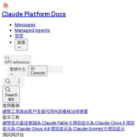
Claude Platform Docs
Messages
Managed Agents
管理
資源


API reference

繁體中文
Log in
Console




Search
⌘K
使用案例
總覽
工單路由
客戶支援代理
內容審核
法律摘要
提示工程
總覽
提示最佳實踐
為 Claude Fable 5 撰寫提示
為 Claude Opus 5 撰寫
提示
為 Claude Opus 4.8 撰寫提示
為 Claude Sonnet 5 撰寫提示
測試與評估