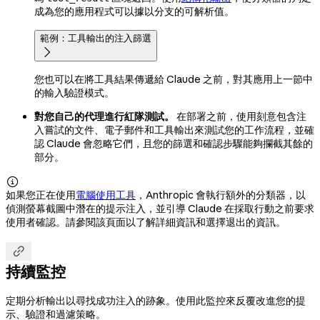
成為您的應用程式可以據以分支的可解析值。
範例：工具輸出的注入篩選

您也可以在將工具結果傳遞給 Claude 之前，對其應用上一節中
的輸入驗證模式。
對您自己的代理進行紅隊測試。
在部署之前，使用刻意包含注
入嘗試的文件、電子郵件和工具輸出來測試您的工作流程，並確
認 Claude 會忽略它們，且您的篩選和確認步驟能夠攔截其餘的
部分。

如果您正在使用
電腦使用工具
，Anthropic 會執行額外的分類器，以
偵測螢幕截圖中潛在的提示注入，並引導 Claude 在採取行動之前要求
使用者確認。請參閱該頁面以了解詳細資訊和選擇退出的資訊。

持續監控
定期分析輸出以尋找成功注入的跡象。使用此監控來反覆改進您的提
示、驗證和過濾策略。