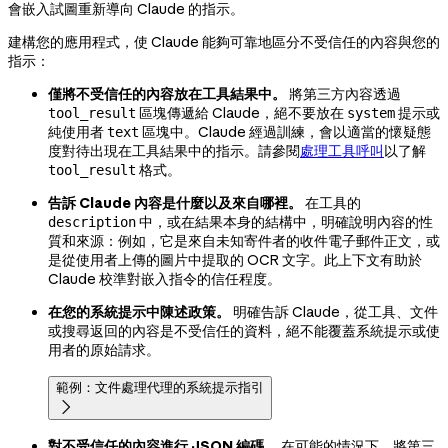
會嵌入試圖重新導向 Claude 的指示。
建構您的應用程式，使 Claude 能夠可靠地區分不受信任的內容與您的
指示：
僅將不受信任的內容放在工具結果中。
將第三方內容透過
區塊傳遞給 Claude，絕不要放在
提示或
tool_result
system
純使用者
區塊中。Claude 經過訓練，會以適當的懷疑態
text
度對待出現在工具結果中的指示。請參閱
處理工具呼叫
以了解
格式。
tool_result
告訴 Claude 內容是什麼以及來自哪裡。
在工具的
中，或在結果本身的結構中，明確說明內容的性
description
質和來源：例如，它是來自未知寄件者的收件電子郵件正文，或
是從使用者上傳的圖片中提取的 OCR 文字。此上下文有助於
Claude 校準對嵌入指令的信任程度。
在您的系統提示中陳述政策。
明確告訴 Claude，從工具、文件
或搜尋返回的內容是不受信任的資料，絕不能覆蓋系統提示或使
用者的原始請求。
範例：文件處理代理的系統提示指引

對不受信任的內容進行 JSON 編碼。
在可能的情況下，將第三