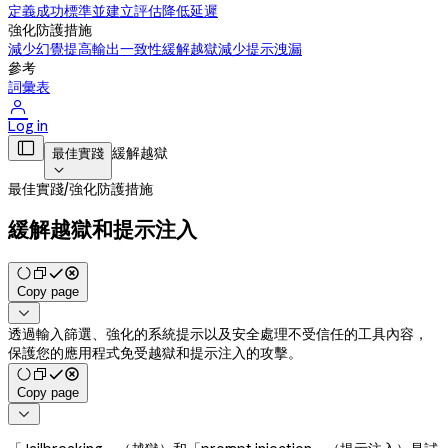
定義成功標準並建立評估
降低延遲
強化防護措施
減少幻覺
提高輸出一致性
緩解越獄
減少提示洩漏
參考
詞彙表

Log in

緩解越獄
最佳實踐

最佳實踐
/
強化防護措施
緩解越獄和提示注入
Copy page

透過輸入篩選、強化的系統提示以及安全處理不受信任的工具內容，
保護您的應用程式免受越獄和提示注入的攻擊。
Copy page
