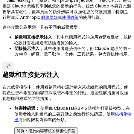
「Jailbreaking」（越獄）和「prompt injection」（提示注入）是試
圖讓 Claude 忽略其準則或您的指示的行為。雖然 Claude 本身對此類
攻擊具有韌性，但本頁面的額外步驟可以強化您的防護措施，特別是
針對違反 Anthropic
服務條款
或
使用政策
的使用行為。
這些攻擊分為兩類，具有不同的威脅模型：
越獄和直接提示注入
，其中您應用程式的
使用者
是攻擊者，並精
心設計旨在繞過您防護措施的輸入。
間接提示注入
，其中使用者是受信任的，但 Claude 處理的
第三
方內容
（網頁、電子郵件、文件、工具結果）包含對抗性指示。

越獄和直接提示注入
在此威脅模型中，使用者刻意精心設計輸入來操縱您的應用程式，使
其產生您不希望的內容或採取您不希望的行動。這些緩解措施可以強
化您應用程式的防護措施：
無害性篩選：
使用像 Claude Haiku 4.5 這樣的輕量級模型，在
使用者輸入到達您的主要對話之前進行預先篩選。使用
結構化輸
出
將回應限制為簡單的分類。
範例：用於內容審核的無害性篩選