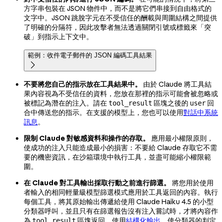
方字串包裝在 JSON 物件中，而不是將它們串接到自由格式的
文字中。JSON 跳脫字元在不受信任的酬載與周圍結構之間提供
了明確的分隔符，因此攻擊者無法透過關閉引號或標籤來「突
破」到指示上下文中。
範例：收件電子郵件的 JSON 編碼工具結果

不要將您自己的指示放在工具結果中。
由於 Claude 將工具結
果內容視為不受信任的資料，您放在那裡的指示可能會被忽略或
被標記為潛在的注入。請在
區塊之後的
回
tool_result
user
合中傳送您的指示。在支援的模型上，您也可以使用
對話中系統
訊息
。
限制 Claude 對敏感資料和操作的存取。
應用最小權限原則，
使成功的注入只能造成最小的損害：不要給 Claude 存取它不需
要的機密資訊，在沙箱環境中執行工具，並盡可能縮小權限範
圍。
在 Claude 對工具輸出採取行動之前進行篩選。
將您用於使用
者輸入的相同輕量級模型篩選模式應用於工具返回的內容。執行
每個工具，將其原始輸出傳遞給使用 Claude Haiku 4.5 的小型
分類器呼叫，並且只有在篩選報告沒有注入嘗試時，才將內容作
為
區塊返回。使用
結構化輸出
，使分類器的判定
tool_result