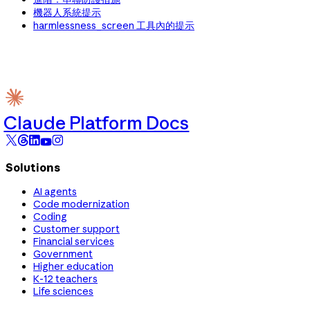
機器人系統提示
harmlessness_screen 工具內的提示
Claude Platform Docs
Solutions
AI agents
Code modernization
Coding
Customer support
Financial services
Government
Higher education
K-12 teachers
Life sciences