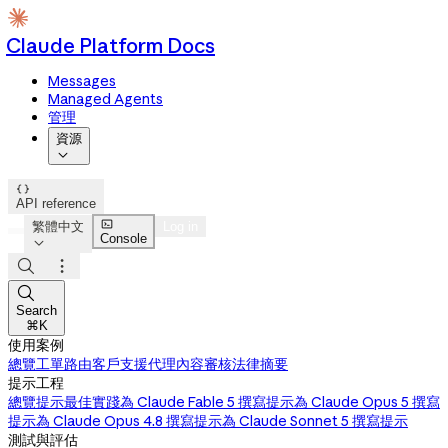
Claude Platform Docs
Messages
Managed Agents
管理
資源


API reference

繁體中文
Log in
Console




Search
⌘K
使用案例
總覽
工單路由
客戶支援代理
內容審核
法律摘要
提示工程
總覽
提示最佳實踐
為 Claude Fable 5 撰寫提示
為 Claude Opus 5 撰寫
提示
為 Claude Opus 4.8 撰寫提示
為 Claude Sonnet 5 撰寫提示
測試與評估