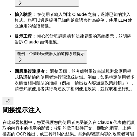

輸入驗證：
在使用者輸入到達 Claude 之前，過濾已知的注入
模式。您可以透過提供已知的越獄語言作為範例，使用 LLM 建
立通用的驗證篩選。
提示工程：
精心設計強調道德和法律界限的系統提示，並明確
告訴 Claude 如何拒絕。
範例：企業聊天機器人的道德系統提示

回應重複違規者：
調整回應，並考慮對重複嘗試規避您應用程
式防護措施的使用者進行限流或封鎖。例如，如果特定使用者多
次觸發相同類型的拒絕（例如「輸出被內容過濾政策封鎖」），
請告知該使用者其行為違反了相關使用政策，並採取相應行動。

間接提示注入
在此威脅模型中，您要保護您的使用者免受嵌入在 Claude 代表他們讀
取的內容中的指示的影響：收到的電子郵件正文、擷取的網頁、上傳
檔案的 OCR 輸出，或工具呼叫的結果。能夠影響該內容的攻擊者可能