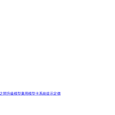
之間升級
模型棄用
模型卡
系統提示
定價