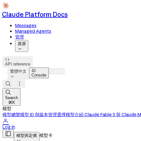
Claude Platform Docs
Messages
Managed Agents
管理
資源


API reference

繁體中文
Log in
Console




Search
⌘K
模型
模型總覽
模型 ID 與版本管理
選擇模型
介紹 Claude Fable 5 與 Claude M

Log in

模型卡
模型與定價
