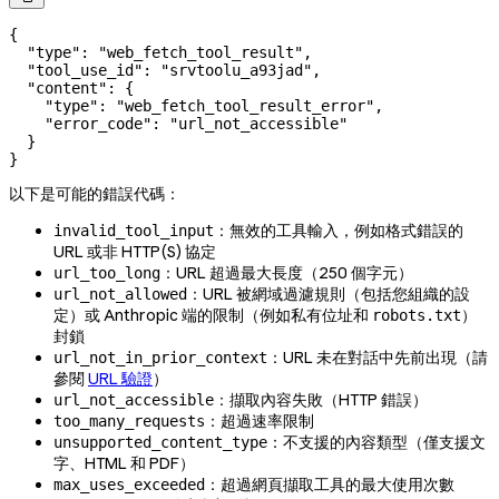
{
  "type"
: 
"web_fetch_tool_result"
,
  "tool_use_id"
: 
"srvtoolu_a93jad"
,
  "content"
: {
    "type"
: 
"web_fetch_tool_result_error"
,
    "error_code"
: 
"url_not_accessible"
  }
}
以下是可能的錯誤代碼：
：無效的工具輸入，例如格式錯誤的
invalid_tool_input
URL 或非 HTTP(S) 協定
：URL 超過最大長度（250 個字元）
url_too_long
：URL 被網域過濾規則（包括您組織的設
url_not_allowed
定）或 Anthropic 端的限制（例如私有位址和
）
robots.txt
封鎖
：URL 未在對話中先前出現（請
url_not_in_prior_context
參閱
URL 驗證
）
：擷取內容失敗（HTTP 錯誤）
url_not_accessible
：超過速率限制
too_many_requests
：不支援的內容類型（僅支援文
unsupported_content_type
字、HTML 和 PDF）
：超過網頁擷取工具的最大使用次數
max_uses_exceeded