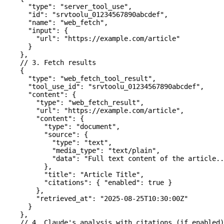
      "type"
: 
"server_tool_use"
,
      "id"
: 
"srvtoolu_01234567890abcdef"
,
      "name"
: 
"web_fetch"
,
      "input"
: {
        "url"
: 
"https://example.com/article"
      }
    },
    // 3. Fetch results
    {
      "type"
: 
"web_fetch_tool_result"
,
      "tool_use_id"
: 
"srvtoolu_01234567890abcdef"
,
      "content"
: {
        "type"
: 
"web_fetch_result"
,
        "url"
: 
"https://example.com/article"
,
        "content"
: {
          "type"
: 
"document"
,
          "source"
: {
            "type"
: 
"text"
,
            "media_type"
: 
"text/plain"
,
            "data"
: 
"Full text content of the article..
          },
          "title"
: 
"Article Title"
,
          "citations"
: { 
"enabled"
: 
true
 }
        },
        "retrieved_at"
: 
"2025-08-25T10:30:00Z"
      }
    },
    // 4. Claude's analysis with citations (if enabled)