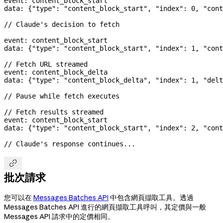
event: content_block_start
data: {
"type"
: 
"content_block_start"
, 
"index"
: 
0
, 
"cont
// Claude's decision to fetch
event: content_block_start
data: {
"type"
: 
"content_block_start"
, 
"index"
: 
1
, 
"cont
// Fetch URL streamed
event: content_block_delta
data: {
"type"
: 
"content_block_delta"
, 
"index"
: 
1
, 
"delt
// Pause while fetch executes
// Fetch results streamed
event: content_block_start
data: {
"type"
: 
"content_block_start"
, 
"index"
: 
2
, 
"cont
// Claude's response continues...

批次請求
您可以在
Messages Batches API
中包含網頁擷取工具。透過
Messages Batches API 進行的網頁擷取工具呼叫，其定價與一般
Messages API 請求中的定價相同。