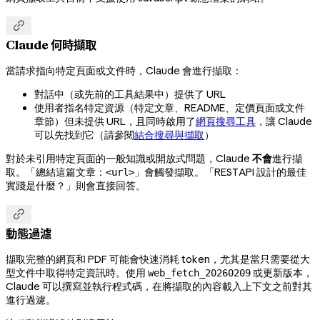

Claude 何時擷取
當請求指向特定頁面或文件時，Claude 會進行擷取：
對話中（或先前的工具結果中）提供了 URL
使用者指名特定資源（特定文章、README、定價頁面或文件
章節）但未提供 URL，且同時啟用了
網頁搜尋工具
，讓 Claude
可以先找到它（請參閱
結合搜尋與擷取
）
對於未引用特定頁面的一般知識或開放式問題，Claude
不會
進行擷
取。「總結這篇文章：
」會觸發擷取。「REST API 設計的最佳
<url>
實踐是什麼？」則會直接回答。

動態過濾
擷取完整的網頁和 PDF 可能會快速消耗 token，尤其是當只需要從大
型文件中取得特定資訊時。使用
或更新版本，
web_fetch_20260209
Claude 可以撰寫並執行程式碼，在將擷取的內容載入上下文之前對其
進行過濾。