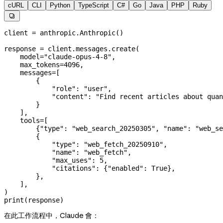
cURL
CLI
Python
TypeScript
C#
Go
Java
PHP
Ruby

client 
=
 anthropic.Anthropic()
response 
=
 client.messages.create(
    model
=
"claude-opus-4-8"
,
    max_tokens
=
4096
,
    messages
=
[
        {
            "role"
: 
"user"
,
            "content"
: 
"Find recent articles about quan
        }
    ],
    tools
=
[
        {
"type"
: 
"web_search_20250305"
, 
"name"
: 
"web_se
        {
            "type"
: 
"web_fetch_20250910"
,
            "name"
: 
"web_fetch"
,
            "max_uses"
: 
5
,
            "citations"
: {
"enabled"
: 
True
},
        },
    ],
)
print
(response)
在此工作流程中，Claude 會：