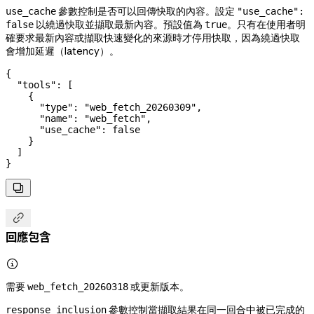
參數控制是否可以回傳快取的內容。設定
use_cache
"use_cache":
以繞過快取並擷取最新內容。預設值為
。只有在使用者明
false
true
確要求最新內容或擷取快速變化的來源時才停用快取，因為繞過快取
會增加延遲（latency）。
{
  "tools"
: [
    {
      "type"
: 
"web_fetch_20260309"
,
      "name"
: 
"web_fetch"
,
      "use_cache"
: 
false
    }
  ]
}


回應包含

需要
或更新版本。
web_fetch_20260318
參數控制當擷取結果在同一回合中被已完成的
response_inclusion