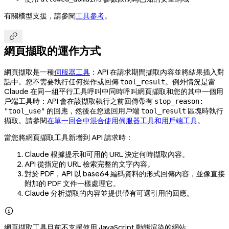
有關模型支援，請參閱
工具參考
。

網頁擷取的運作方式
網頁擷取是一種
伺服器工具
：API 在請求期間擷取內容並將結果插入對
話中。您不需要執行任何操作或回傳
。例外情況是當
tool_result
Claude 在同一組平行工具呼叫中同時呼叫網頁擷取和您的其中一個用
戶端工具時：API 會在該擷取執行之前回傳帶有
stop_reason:
的回應，然後在您送回用戶端
區塊時執行
"tool_use"
tool_result
擷取。請參閱
在單一回合中混合使用伺服器工具和用戶端工具
。
當您將網頁擷取工具新增到 API 請求時：
Claude 根據提示和可用的 URL 決定何時擷取內容。
API 從指定的 URL 檢索完整的文字內容。
對於 PDF，API 以 base64 編碼資料的形式回傳內容，並像直接
附加的 PDF 文件一樣處理它。
Claude 分析擷取的內容並提供帶有可選引用的回應。

網頁擷取工具目前不支援使用 JavaScript 動態渲染的網站。