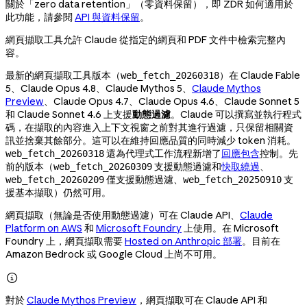
關於「zero data retention」（零資料保留），即 ZDR 如何適用於
此功能，請參閱
API 與資料保留
。
網頁擷取工具允許 Claude 從指定的網頁和 PDF 文件中檢索完整內
容。
最新的網頁擷取工具版本（
）在 Claude Fable
web_fetch_20260318
5、Claude Opus 4.8、Claude Mythos 5、
Claude Mythos
Preview
、Claude Opus 4.7、Claude Opus 4.6、Claude Sonnet 5
和 Claude Sonnet 4.6 上支援
動態過濾
。Claude 可以撰寫並執行程式
碼，在擷取的內容進入上下文視窗之前對其進行過濾，只保留相關資
訊並捨棄其餘部分。這可以在維持回應品質的同時減少 token 消耗。
還為代理式工作流程新增了
回應包含
控制。先
web_fetch_20260318
前的版本（
支援動態過濾和
快取繞過
、
web_fetch_20260309
僅支援動態過濾、
支
web_fetch_20260209
web_fetch_20250910
援基本擷取）仍然可用。
網頁擷取（無論是否使用動態過濾）可在 Claude API、
Claude
Platform on AWS
和
Microsoft Foundry
上使用。在 Microsoft
Foundry 上，網頁擷取需要
Hosted on Anthropic 部署
。目前在
Amazon Bedrock 或 Google Cloud 上尚不可用。

對於
Claude Mythos Preview
，網頁擷取可在 Claude API 和