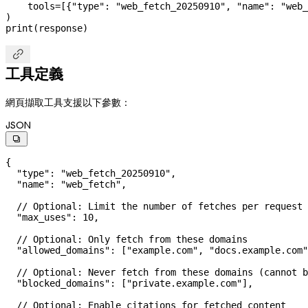
    tools
=
[{
"type"
: 
"web_fetch_20250910"
, 
"name"
: 
"web_
)
print
(response)

工具定義
網頁擷取工具支援以下參數：
JSON

{
  "type"
: 
"web_fetch_20250910"
,
  "name"
: 
"web_fetch"
,
  // Optional: Limit the number of fetches per request
  "max_uses"
: 
10
,
  // Optional: Only fetch from these domains
  "allowed_domains"
: [
"example.com"
, 
"docs.example.com"
  // Optional: Never fetch from these domains (cannot b
  "blocked_domains"
: [
"private.example.com"
],
  // Optional: Enable citations for fetched content