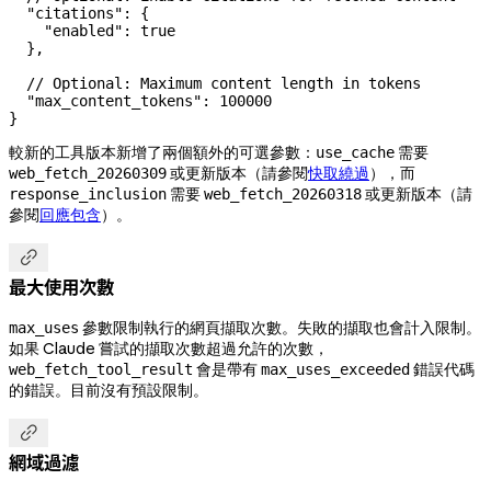
  "citations"
: {
    "enabled"
: 
true
  },
  // Optional: Maximum content length in tokens
  "max_content_tokens"
: 
100000
}
較新的工具版本新增了兩個額外的可選參數：
需要
use_cache
或更新版本（請參閱
快取繞過
），而
web_fetch_20260309
需要
或更新版本（請
response_inclusion
web_fetch_20260318
參閱
回應包含
）。

最大使用次數
參數限制執行的網頁擷取次數。失敗的擷取也會計入限制。
max_uses
如果 Claude 嘗試的擷取次數超過允許的次數，
會是帶有
錯誤代碼
web_fetch_tool_result
max_uses_exceeded
的錯誤。目前沒有預設限制。

網域過濾