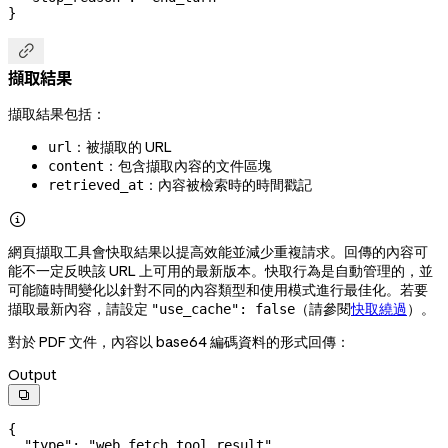
}

擷取結果
擷取結果包括：
：被擷取的 URL
url
：包含擷取內容的文件區塊
content
：內容被檢索時的時間戳記
retrieved_at

網頁擷取工具會快取結果以提高效能並減少重複請求。回傳的內容可
能不一定反映該 URL 上可用的最新版本。快取行為是自動管理的，並
可能隨時間變化以針對不同的內容類型和使用模式進行最佳化。若要
擷取最新內容，請設定
（請參閱
快取繞過
）。
"use_cache": false
對於 PDF 文件，內容以 base64 編碼資料的形式回傳：
Output

{
  "type"
: 
"web_fetch_tool_result"
,