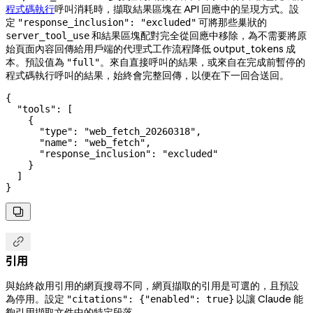
程式碼執行
呼叫消耗時，擷取結果區塊在 API 回應中的呈現方式。設
定
可將那些巢狀的
"response_inclusion": "excluded"
和結果區塊配對完全從回應中移除，為不需要將原
server_tool_use
始頁面內容回傳給用戶端的代理式工作流程降低 output_tokens 成
本。預設值為
。來自直接呼叫的結果，或來自在完成前暫停的
"full"
程式碼執行呼叫的結果，始終會完整回傳，以便在下一回合送回。
{
  "tools"
: [
    {
      "type"
: 
"web_fetch_20260318"
,
      "name"
: 
"web_fetch"
,
      "response_inclusion"
: 
"excluded"
    }
  ]
}


引用
與始終啟用引用的網頁搜尋不同，網頁擷取的引用是可選的，且預設
為停用。設定
以讓 Claude 能
"citations": {"enabled": true}
夠引用擷取文件中的特定段落。