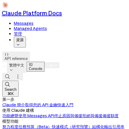
Claude Platform Docs
Messages
Managed Agents
管理
資源


API reference

繁體中文
Log in
Console




Search
⌘K
第一步
Claude 簡介
取得您的 API 金鑰
快速入門
使用 Claude 建構
功能總覽
使用 Messages API
停止原因與備援
拒絕與備援
備援額度
模型功能
努力程度
任務預算（Beta）
快速模式（研究預覽）
結構化輸出
引用
串