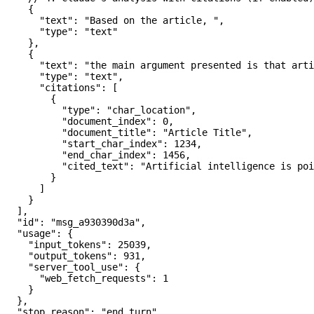
    {
      "text"
: 
"Based on the article, "
,
      "type"
: 
"text"
    },
    {
      "text"
: 
"the main argument presented is that arti
      "type"
: 
"text"
,
      "citations"
: [
        {
          "type"
: 
"char_location"
,
          "document_index"
: 
0
,
          "document_title"
: 
"Article Title"
,
          "start_char_index"
: 
1234
,
          "end_char_index"
: 
1456
,
          "cited_text"
: 
"Artificial intelligence is poi
        }
      ]
    }
  ],
  "id"
: 
"msg_a930390d3a"
,
  "usage"
: {
    "input_tokens"
: 
25039
,
    "output_tokens"
: 
931
,
    "server_tool_use"
: {
      "web_fetch_requests"
: 
1
    }
  },
  "stop_reason"
: 
"end_turn"