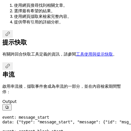
使用網頁搜尋找到相關文章。
選擇最有希望的結果。
使用網頁擷取來檢索完整內容。
提供帶有引用的詳細分析。

提示快取
有關跨回合快取工具定義的資訊，請參閱
工具使用與提示快取
。

串流
啟用串流後，擷取事件會成為串流的一部分，並在內容檢索期間暫
停：
Output

event: message_start
data: {
"type"
: 
"message_start"
, 
"message"
: {
"id"
: 
"msg_