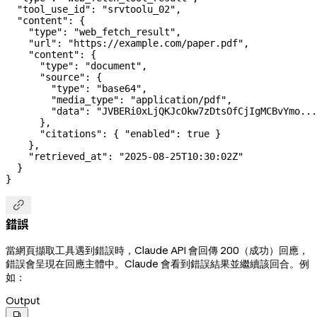
  "tool_use_id"
: 
"srvtoolu_02"
,
  "content"
: {
    "type"
: 
"web_fetch_result"
,
    "url"
: 
"https://example.com/paper.pdf"
,
    "content"
: {
      "type"
: 
"document"
,
      "source"
: {
        "type"
: 
"base64"
,
        "media_type"
: 
"application/pdf"
,
        "data"
: 
"JVBERi0xLjQKJcOkw7zDtsOfCjIgMCBvYmo...
      },
      "citations"
: { 
"enabled"
: 
true
 }
    },
    "retrieved_at"
: 
"2025-08-25T10:30:02Z"
  }
}

錯誤
當網頁擷取工具遇到錯誤時，Claude API 會回傳 200（成功）回應，
錯誤會呈現在回應主體中。Claude 會看到錯誤結果並繼續該回合。例
如：
Output
