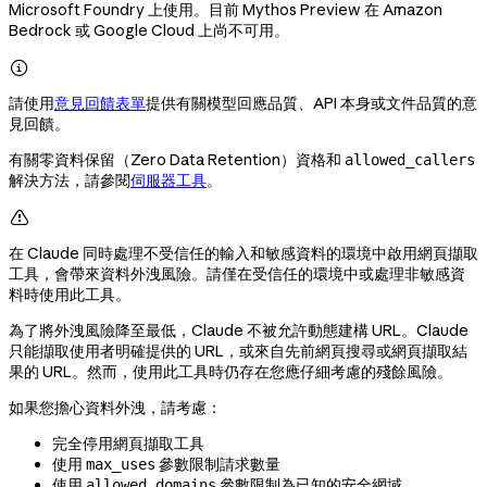
Microsoft Foundry 上使用。目前 Mythos Preview 在 Amazon
Bedrock 或 Google Cloud 上尚不可用。

請使用
意見回饋表單
提供有關模型回應品質、API 本身或文件品質的意
見回饋。
有關零資料保留（Zero Data Retention）資格和
allowed_callers
解決方法，請參閱
伺服器工具
。

在 Claude 同時處理不受信任的輸入和敏感資料的環境中啟用網頁擷取
工具，會帶來資料外洩風險。請僅在受信任的環境中或處理非敏感資
料時使用此工具。
為了將外洩風險降至最低，Claude 不被允許動態建構 URL。Claude
只能擷取使用者明確提供的 URL，或來自先前網頁搜尋或網頁擷取結
果的 URL。然而，使用此工具時仍存在您應仔細考慮的殘餘風險。
如果您擔心資料外洩，請考慮：
完全停用網頁擷取工具
使用
參數限制請求數量
max_uses
使用
參數限制為已知的安全網域
allowed_domains