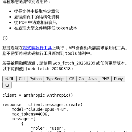
這種動態過濾特別適用於：
從長文件中提取特定章節
處理網頁中的結構化資料
從 PDF 中過濾相關資訊
在處理大型文件時降低 token 成本

動態過濾在
程式碼執行工具
上執行，API 會自動為該請求啟用此工具。
您不需要將程式碼執行工具新增到
陣列中。
tools
若要啟用動態過濾，請使用
或任何更新版本。
web_fetch_20260209
以下範例使用
：
web_fetch_20260318
cURL
CLI
Python
TypeScript
C#
Go
Java
PHP
Ruby

client 
=
 anthropic.Anthropic()
response 
=
 client.messages.create(
    model
=
"claude-opus-4-8"
,
    max_tokens
=
4096
,
    messages
=
[
        {
            "role"
: 
"user"
,