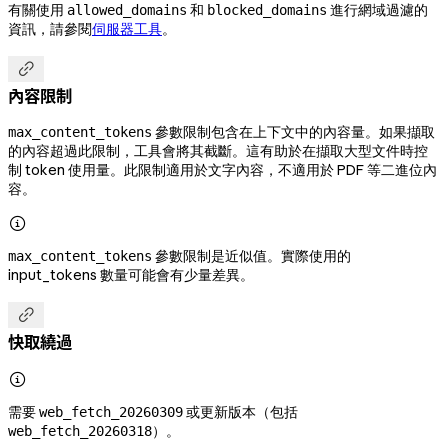
有關使用
和
進行網域過濾的
allowed_domains
blocked_domains
資訊，請參閱
伺服器工具
。

內容限制
參數限制包含在上下文中的內容量。如果擷取
max_content_tokens
的內容超過此限制，工具會將其截斷。這有助於在擷取大型文件時控
制 token 使用量。此限制適用於文字內容，不適用於 PDF 等二進位內
容。

參數限制是近似值。實際使用的
max_content_tokens
input_tokens 數量可能會有少量差異。

快取繞過

需要
或更新版本（包括
web_fetch_20260309
）。
web_fetch_20260318