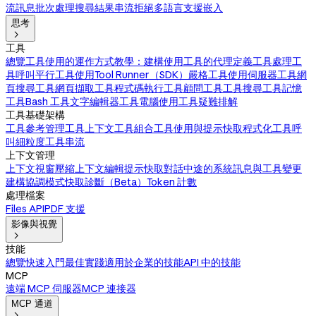
流訊息
批次處理
搜尋結果
串流拒絕
多語言支援
嵌入
思考

工具
總覽
工具使用的運作方式
教學：建構使用工具的代理
定義工具
處理工
具呼叫
平行工具使用
Tool Runner（SDK）
嚴格工具使用
伺服器工具
網
頁搜尋工具
網頁擷取工具
程式碼執行工具
顧問工具
工具搜尋工具
記憶
工具
Bash 工具
文字編輯器工具
電腦使用工具
疑難排解
工具基礎架構
工具參考
管理工具上下文
工具組合
工具使用與提示快取
程式化工具呼
叫
細粒度工具串流
上下文管理
上下文視窗
壓縮
上下文編輯
提示快取
對話中途的系統訊息與工具變更
建構協調模式
快取診斷（Beta）
Token 計數
處理檔案
Files API
PDF 支援
影像與視覺

技能
總覽
快速入門
最佳實踐
適用於企業的技能
API 中的技能
MCP
遠端 MCP 伺服器
MCP 連接器
MCP 通道
