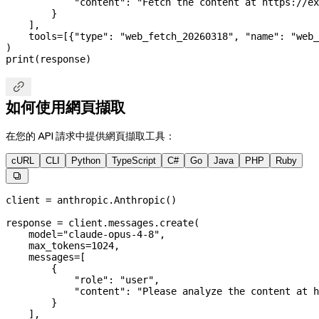
            "content"
: 
"Fetch the content at https://ex
        }
    ],
    tools
=
[{
"type"
: 
"web_fetch_20260318"
, 
"name"
: 
"web_
)
print
(response)

如何使用網頁擷取
在您的 API 請求中提供網頁擷取工具：
cURL
CLI
Python
TypeScript
C#
Go
Java
PHP
Ruby

client 
=
 anthropic.Anthropic()
response 
=
 client.messages.create(
    model
=
"claude-opus-4-8"
,
    max_tokens
=
1024
,
    messages
=
[
        {
            "role"
: 
"user"
,
            "content"
: 
"Please analyze the content at h
        }
    ],