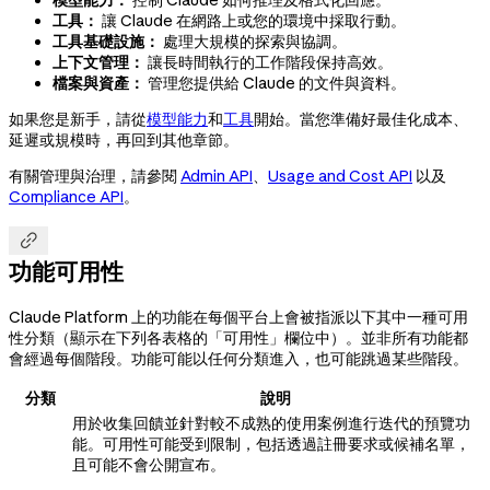
工具：
讓 Claude 在網路上或您的環境中採取行動。
工具基礎設施：
處理大規模的探索與協調。
上下文管理：
讓長時間執行的工作階段保持高效。
檔案與資產：
管理您提供給 Claude 的文件與資料。
如果您是新手，請從
模型能力
和
工具
開始。當您準備好最佳化成本、
延遲或規模時，再回到其他章節。
有關管理與治理，請參閱
Admin API
、
Usage and Cost API
以及
Compliance API
。

功能可用性
Claude Platform 上的功能在每個平台上會被指派以下其中一種可用
性分類（顯示在下列各表格的「可用性」欄位中）。並非所有功能都
會經過每個階段。功能可能以任何分類進入，也可能跳過某些階段。
分類
說明
用於收集回饋並針對較不成熟的使用案例進行迭代的預覽功
能。可用性可能受到限制，包括透過註冊要求或候補名單，
且可能不會公開宣布。