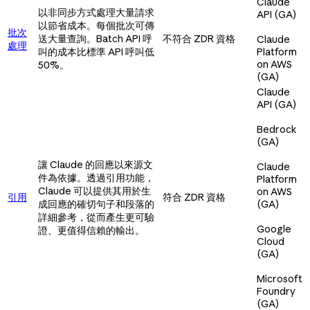
Claude
以非同步方式處理大量請求
API (GA)
以節省成本。每個批次可傳
批次
送大量查詢。Batch API 呼
不符合 ZDR 資格
Claude
處理
叫的成本比標準 API 呼叫低
Platform
on AWS
50%。
(GA)
Claude
API (GA)
Bedrock
(GA)
讓 Claude 的回應以來源文
Claude
件為依據。透過引用功能，
Platform
Claude 可以提供其用於生
on AWS
引用
符合 ZDR 資格
成回應的確切句子和段落的
(GA)
詳細參考，從而產生更可驗
Google
證、更值得信賴的輸出。
Cloud
(GA)
Microsoft
Foundry
(GA)