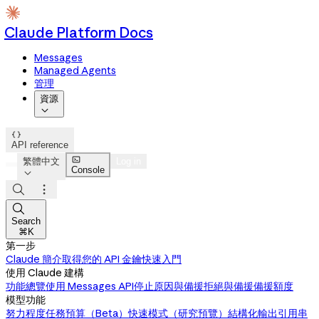
Claude Platform Docs
Messages
Managed Agents
管理
資源


API reference

繁體中文
Log in
Console




Search
⌘K
第一步
Claude 簡介
取得您的 API 金鑰
快速入門
使用 Claude 建構
功能總覽
使用 Messages API
停止原因與備援
拒絕與備援
備援額度
模型功能
努力程度
任務預算（Beta）
快速模式（研究預覽）
結構化輸出
引用
串