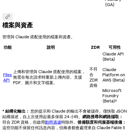
(GA)

檔案與資產
管理與 Claude 搭配使用的檔案和資產。
功能
說明
ZDR
可用性
Claude API
(Beta)
不符
Claude
上傳和管理與 Claude 搭配使用的檔案，
合
Files
Platform on
無需在每次請求時重新上傳內容。支援
API
ZDR
AWS (Beta)
PDF、圖片和文字檔案。
資格
Microsoft
Foundry
(Beta)
†
*
結構化輸出：
您的提示和 Claude 的輸出不會被儲存。僅快取 JSON
結構描述，自上次使用起最多保留 24 小時。
網路搜尋和網路擷取：
符合 ZDR 資格，但啟用
動態過濾
時除外。
後備額度和伺服器端後備：
這些功能不保留任何訊息內容，但兩者都會處理來自 Claude Fable 5