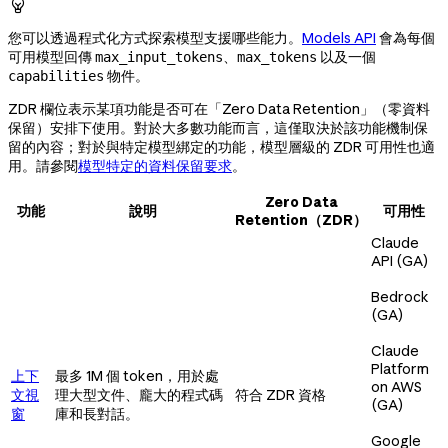

您可以透過程式化方式探索模型支援哪些能力。
Models API
會為每個
可用模型回傳
、
以及一個
max_input_tokens
max_tokens
物件。
capabilities
ZDR 欄位表示某項功能是否可在「Zero Data Retention」（零資料
保留）安排下使用。對於大多數功能而言，這僅取決於該功能機制保
留的內容；對於與特定模型綁定的功能，模型層級的 ZDR 可用性也適
用。請參閱
模型特定的資料保留要求
。
Zero Data
功能
說明
可用性
Retention（ZDR）
Claude
API (GA)
Bedrock
(GA)
Claude
Platform
上下
最多 1M 個 token，用於處
on AWS
文視
理大型文件、龐大的程式碼
符合 ZDR 資格
(GA)
窗
庫和長對話。
Google