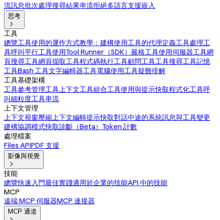
流訊息
批次處理
搜尋結果
串流拒絕
多語言支援
嵌入
思考

工具
總覽
工具使用的運作方式
教學：建構使用工具的代理
定義工具
處理工
具呼叫
平行工具使用
Tool Runner（SDK）
嚴格工具使用
伺服器工具
網
頁搜尋工具
網頁擷取工具
程式碼執行工具
顧問工具
工具搜尋工具
記憶
工具
Bash 工具
文字編輯器工具
電腦使用工具
疑難排解
工具基礎架構
工具參考
管理工具上下文
工具組合
工具使用與提示快取
程式化工具呼
叫
細粒度工具串流
上下文管理
上下文視窗
壓縮
上下文編輯
提示快取
對話中途的系統訊息與工具變更
建構協調模式
快取診斷（Beta）
Token 計數
處理檔案
Files API
PDF 支援
影像與視覺

技能
總覽
快速入門
最佳實踐
適用於企業的技能
API 中的技能
MCP
遠端 MCP 伺服器
MCP 連接器
MCP 通道
