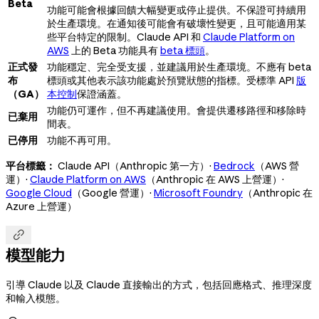
Beta
功能可能會根據回饋大幅變更或停止提供。不保證可持續用
於生產環境。在通知後可能會有破壞性變更，且可能適用某
些平台特定的限制。Claude API 和
Claude Platform on
AWS
上的 Beta 功能具有
beta 標頭
。
正式發
功能穩定、完全受支援，並建議用於生產環境。不應有 beta
布
標頭或其他表示該功能處於預覽狀態的指標。受標準 API
版
（GA）
本控制
保證涵蓋。
功能仍可運作，但不再建議使用。會提供遷移路徑和移除時
已棄用
間表。
已停用
功能不再可用。
平台標籤：
Claude API（Anthropic 第一方）·
Bedrock
（AWS 營
運）·
Claude Platform on AWS
（Anthropic 在 AWS 上營運）·
Google Cloud
（Google 營運）·
Microsoft Foundry
（Anthropic 在
Azure 上營運）

模型能力
引導 Claude 以及 Claude 直接輸出的方式，包括回應格式、推理深度
和輸入模態。