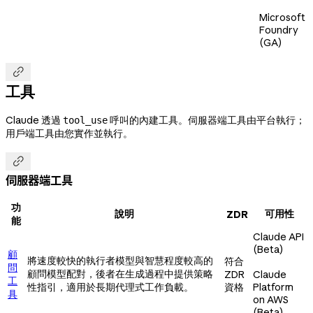
Microsoft
Foundry
(GA)

工具
Claude 透過
呼叫的內建工具。伺服器端工具由平台執行；
tool_use
用戶端工具由您實作並執行。

伺服器端工具
功
說明
可用性
ZDR
能
Claude API
(Beta)
顧
將速度較快的執行者模型與智慧程度較高的
符合
問
顧問模型配對，後者在生成過程中提供策略
ZDR
Claude
工
性指引，適用於長期代理式工作負載。
資格
Platform
具
on AWS
(Beta)