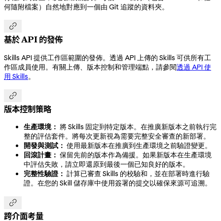
何隨附檔案）自然地對應到一個由 Git 追蹤的資料夾。

基於 API 的發佈
Skills API 提供工作區範圍的發佈。透過 API 上傳的 Skills 可供所有工
作區成員使用。有關上傳、版本控制和管理端點，請參閱
透過 API 使
用 Skills
。

版本控制策略
生產環境：
將 Skills 固定到特定版本。在推廣新版本之前執行完
整的評估套件。將每次更新視為需要完整安全審查的新部署。
開發與測試：
使用最新版本在推廣到生產環境之前驗證變更。
回滾計畫：
保留先前的版本作為備援。如果新版本在生產環境
中評估失敗，請立即還原到最後一個已知良好的版本。
完整性驗證：
計算已審查 Skills 的校驗和，並在部署時進行驗
證。在您的 Skill 儲存庫中使用簽署的提交以確保來源可追溯。

跨介面考量