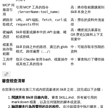
MCP 伺
引用 MCP 工具的指令
高：將存取範圍擴展到
服器引
（
）
Skill 本身之外
ServerName:tool_name
用
網路存
URL、API 端點、
、
或
高：潛在的資料外洩途
fetch
curl
取模式
呼叫
徑
requests
高：機密資訊暴露在
硬編碼
Skill 檔案或腳本中的 API 金鑰、權
Git 歷史記錄和上下文
憑證
杖或密碼
視窗中
檔案系
Skill 目錄之外的路徑、廣泛的 glob
中：可能存取非預期的
統存取
模式、路徑遍歷（
）
資料
../
範圍
工具呼
指示 Claude 使用 bash、檔案操作
中：審查執行了哪些操
叫
或其他工具的指令
作

審查檢查清單
在部署任何來自第三方或內部貢獻者的 Skill 之前，請完成以下步驟：
閱讀所有 Skill 目錄內容。
審查 SKILL.md、所有被引用的
markdown 檔案，以及任何隨附的腳本或資源。
驗證腳本行為與聲明的目的相符。
在沙箱環境中執行腳本，並