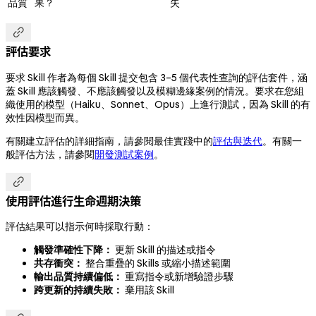
品質
果？
失

評估要求
要求 Skill 作者為每個 Skill 提交包含 3–5 個代表性查詢的評估套件，涵
蓋 Skill 應該觸發、不應該觸發以及模糊邊緣案例的情況。要求在您組
織使用的模型（Haiku、Sonnet、Opus）上進行測試，因為 Skill 的有
效性因模型而異。
有關建立評估的詳細指南，請參閱最佳實踐中的
評估與迭代
。有關一
般評估方法，請參閱
開發測試案例
。

使用評估進行生命週期決策
評估結果可以指示何時採取行動：
觸發準確性下降：
更新 Skill 的描述或指令
共存衝突：
整合重疊的 Skills 或縮小描述範圍
輸出品質持續偏低：
重寫指令或新增驗證步驟
跨更新的持續失敗：
棄用該 Skill