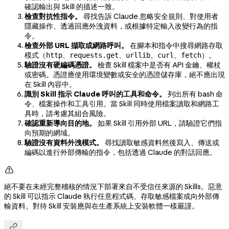
確認輸出與 Skill 的描述一致。
檢查對抗性指令。
尋找告訴 Claude 忽略安全規則、對使用者
隱藏操作、透過回應外洩資料，或根據特定輸入改變行為的指
令。
檢查外部 URL 擷取或網路呼叫。
在腳本和指令中搜尋網路存取
模式（
、
、
、
、
）。
http
requests.get
urllib
curl
fetch
驗證沒有硬編碼憑證。
檢查 Skill 檔案中是否有 API 金鑰、權杖
或密碼。憑證應使用環境變數或安全的憑證儲存庫，絕不應出現
在 Skill 內容中。
識別 Skill 指示 Claude 呼叫的工具和命令。
列出所有 bash 命
令、檔案操作和工具引用。當 Skill 同時使用檔案讀取和網路工
具時，請考慮其組合風險。
確認重新導向目的地。
如果 Skill 引用外部 URL，請驗證它們指
向預期的網域。
驗證沒有資料外洩模式。
尋找讀取敏感資料然後寫入、傳送或
編碼以進行外部傳輸的指令，包括透過 Claude 的對話回應。

絕不要在未經完整稽核的情況下部署來自不受信任來源的 Skills。惡意
的 Skill 可以指示 Claude 執行任意程式碼、存取敏感檔案或向外部傳
輸資料。對待 Skill 安裝應與在生產系統上安裝軟體一樣嚴謹。
