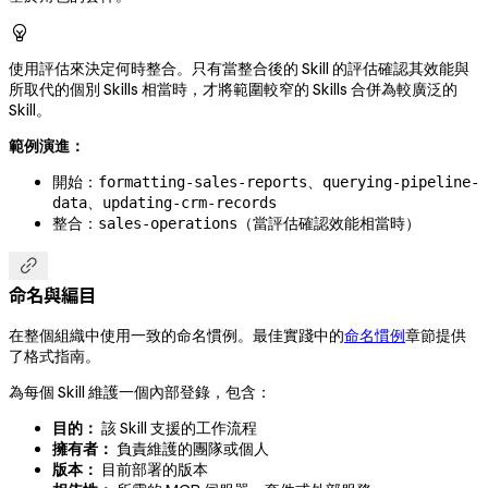

使用評估來決定何時整合。只有當整合後的 Skill 的評估確認其效能與
所取代的個別 Skills 相當時，才將範圍較窄的 Skills 合併為較廣泛的
Skill。
範例演進：
開始：
、
formatting-sales-reports
querying-pipeline-
、
data
updating-crm-records
整合：
（當評估確認效能相當時）
sales-operations

命名與編目
在整個組織中使用一致的命名慣例。最佳實踐中的
命名慣例
章節提供
了格式指南。
為每個 Skill 維護一個內部登錄，包含：
目的：
該 Skill 支援的工作流程
擁有者：
負責維護的團隊或個人
版本：
目前部署的版本