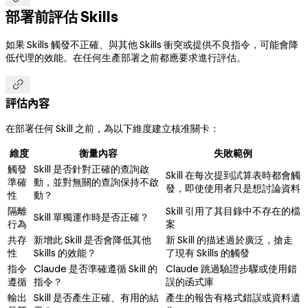
部署前評估 Skills
如果 Skills 觸發不正確、與其他 Skills 衝突或提供不良指令，可能會降
低代理的效能。在任何生產部署之前都應要求進行評估。

評估內容
在部署任何 Skill 之前，為以下維度建立核准關卡：
維度
衡量內容
失敗範例
觸發
Skill 是否針對正確的查詢啟
Skill 在每次提到試算表時都會觸
準確
動，並對無關的查詢保持不啟
發，即使使用者只是想討論資料
性
動？
隔離
Skill 引用了其目錄中不存在的檔
Skill 單獨運作時是否正確？
行為
案
共存
新增此 Skill 是否會降低其他
新 Skill 的描述過於廣泛，搶走
性
Skills 的效能？
了現有 Skills 的觸發
指令
Claude 是否準確遵循 Skill 的
Claude 跳過驗證步驟或使用錯
遵循
指令？
誤的函式庫
輸出
Skill 是否產生正確、有用的結
產生的報告有格式錯誤或資料遺