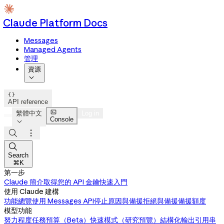
Claude Platform Docs
Messages
Managed Agents
管理
資源


API reference

繁體中文
Log in
Console




Search
⌘K
第一步
Claude 簡介
取得您的 API 金鑰
快速入門
使用 Claude 建構
功能總覽
使用 Messages API
停止原因與備援
拒絕與備援
備援額度
模型功能
努力程度
任務預算（Beta）
快速模式（研究預覽）
結構化輸出
引用
串