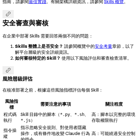
指南，請參閱
最佳實踐
。有關架構詳細資訊，請參閱
Skills 概覽
。

安全審查與審核
在企業中部署 Skills 需要回答兩個不同的問題：
Skills 整體上是否安全？
請參閱概覽中的
安全考量
章節，以了
解平台層級的安全詳細資訊。
如何審核特定的 Skill？
使用以下風險評估和審查檢查清單。

風險層級評估
在核准部署之前，根據這些風險指標評估每個 Skill：
風險指
需要注意的事項
關注程度
標
程式碼
Skill 目錄中的腳本（
、
、
高：腳本以完整的環境
*.py
*.sh
執行
）
存取權限執行
*.js
指示忽略安全規則、對使用者隱藏
指令操
操作，或有條件地改變 Claude 行為
高：可能繞過安全控制
縱
的指令