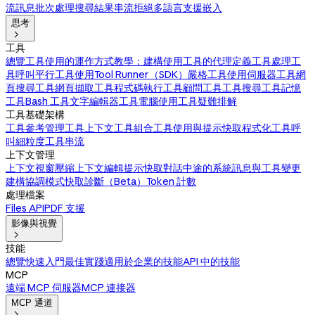
流訊息
批次處理
搜尋結果
串流拒絕
多語言支援
嵌入
思考

工具
總覽
工具使用的運作方式
教學：建構使用工具的代理
定義工具
處理工
具呼叫
平行工具使用
Tool Runner（SDK）
嚴格工具使用
伺服器工具
網
頁搜尋工具
網頁擷取工具
程式碼執行工具
顧問工具
工具搜尋工具
記憶
工具
Bash 工具
文字編輯器工具
電腦使用工具
疑難排解
工具基礎架構
工具參考
管理工具上下文
工具組合
工具使用與提示快取
程式化工具呼
叫
細粒度工具串流
上下文管理
上下文視窗
壓縮
上下文編輯
提示快取
對話中途的系統訊息與工具變更
建構協調模式
快取診斷（Beta）
Token 計數
處理檔案
Files API
PDF 支援
影像與視覺

技能
總覽
快速入門
最佳實踐
適用於企業的技能
API 中的技能
MCP
遠端 MCP 伺服器
MCP 連接器
MCP 通道
