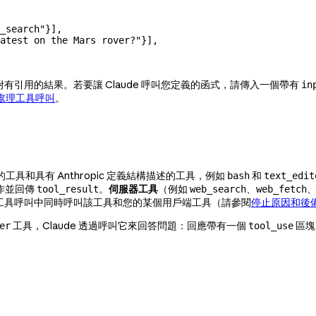
_search"
}],
atest on the Mars rover?"
}],
回傳附有引用的結果。若要讓 Claude 呼叫您定義的函式，請傳入一個帶有
in
處理工具呼叫
。
工具和具有 Anthropic 定義結構描述的工具，例如
和
bash
text_edit
作並回傳
。
伺服器工具
（例如
、
tool_result
web_search
web_fetch
平行工具呼叫中同時呼叫該工具和您的某個用戶端工具（請參閱
停止原因和後
工具，Claude 透過呼叫它來回答問題：回應帶有一個
區塊
er
tool_use