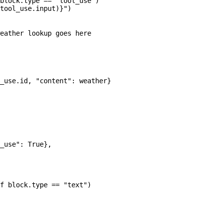
block.type 
==
 "tool_use"
)
tool_use.input)
}
"
)
eather lookup goes here
_use.id, 
"content"
: weather}
_use"
: 
True
},
f
 block.type 
==
 "text"
)