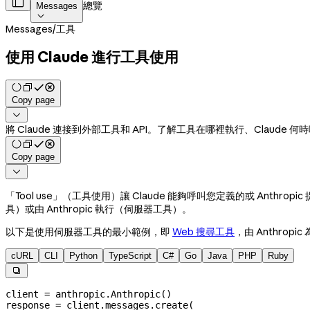

總覽
Messages

Messages
/
工具
使用 Claude 進行工具使用
Copy page

將 Claude 連接到外部工具和 API。了解工具在哪裡執行、Claud
Copy page

「Tool use」（工具使用）讓 Claude 能夠呼叫您定義的或 An
具）或由 Anthropic 執行（伺服器工具）。
以下是使用伺服器工具的最小範例，即
Web 搜尋工具
，由 Anthropi
cURL
CLI
Python
TypeScript
C#
Go
Java
PHP
Ruby

client 
=
 anthropic.Anthropic()
response 
=
 client.messages.create(