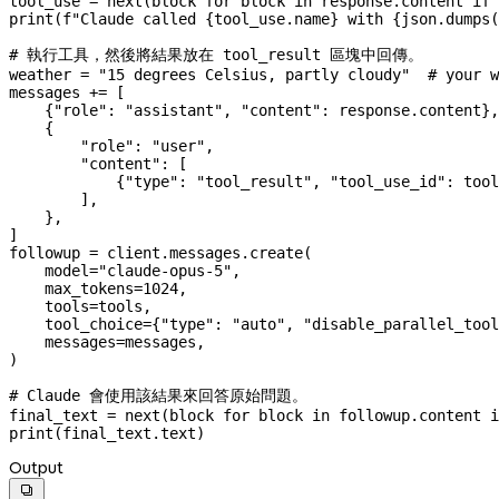
tool_use 
=
 next
(block 
for
 block 
in
 response.content 
if
 
print
(
f
"Claude called 
{
tool_use.name
}
 with 
{
json.dumps(
# 執行工具，然後將結果放在 tool_result 區塊中回傳。
weather 
=
 "15 degrees Celsius, partly cloudy"
  # your w
messages 
+=
 [
    {
"role"
: 
"assistant"
, 
"content"
: response.content},
    {
        "role"
: 
"user"
,
        "content"
: [
            {
"type"
: 
"tool_result"
, 
"tool_use_id"
: tool
        ],
    },
]
followup 
=
 client.messages.create(
    model
=
"claude-opus-5"
,
    max_tokens
=
1024
,
    tools
=
tools,
    tool_choice
=
{
"type"
: 
"auto"
, 
"disable_parallel_tool
    messages
=
messages,
)
# Claude 會使用該結果來回答原始問題。
final_text 
=
 next
(block 
for
 block 
in
 followup.content 
i
print
(final_text.text)
Output
