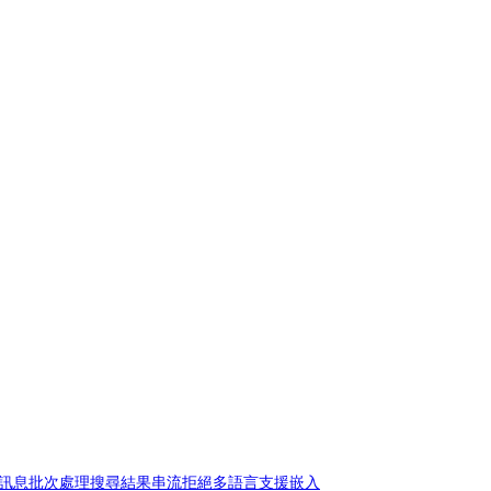
訊息
批次處理
搜尋結果
串流拒絕
多語言支援
嵌入