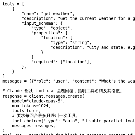
tools 
=
 [
    {
        "name"
: 
"get_weather"
,
        "description"
: 
"Get the current weather for a g
        "input_schema"
: {
            "type"
: 
"object"
,
            "properties"
: {
                "location"
: {
                    "type"
: 
"string"
,
                    "description"
: 
"City and state, e.g
                }
            },
            "required"
: [
"location"
],
        },
    }
]
messages 
=
 [{
"role"
: 
"user"
, 
"content"
: 
"What's the wea
# Claude 會以 tool_use 區塊回覆，指明工具名稱及其引數。
response 
=
 client.messages.create(
    model
=
"claude-opus-5"
,
    max_tokens
=
1024
,
    tools
=
tools,
    # 要求每回合最多只呼叫一次工具。
    tool_choice
=
{
"type"
: 
"auto"
, 
"disable_parallel_tool
    messages
=
messages,
)