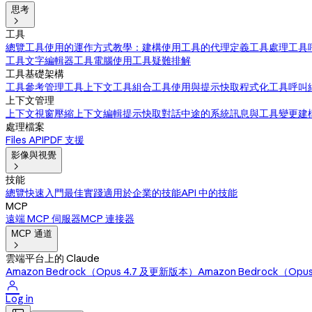
思考

工具
總覽
工具使用的運作方式
教學：建構使用工具的代理
定義工具
處理工具
工具
文字編輯器工具
電腦使用工具
疑難排解
工具基礎架構
工具參考
管理工具上下文
工具組合
工具使用與提示快取
程式化工具呼叫
上下文管理
上下文視窗
壓縮
上下文編輯
提示快取
對話中途的系統訊息與工具變更
建
處理檔案
Files API
PDF 支援
影像與視覺

技能
總覽
快速入門
最佳實踐
適用於企業的技能
API 中的技能
MCP
遠端 MCP 伺服器
MCP 連接器
MCP 通道

雲端平台上的 Claude
Amazon Bedrock（Opus 4.7 及更新版本）
Amazon Bedrock（Op

Log in