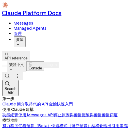
Claude Platform Docs
Messages
Managed Agents
管理
資源


API reference

繁體中文
Log in
Console




Search
⌘K
第一步
Claude 簡介
取得您的 API 金鑰
快速入門
使用 Claude 建構
功能總覽
使用 Messages API
停止原因與備援
拒絕與備援
備援額度
模型功能
努力程度
任務預算（Beta）
快速模式（研究預覽）
結構化輸出
引用
串流