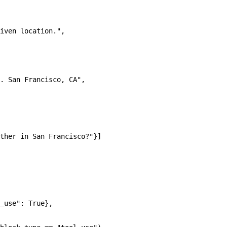
iven location."
,
. San Francisco, CA"
,
ther in San Francisco?"
}]
_use"
: 
True
},