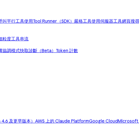
呼叫
平行工具使用
Tool Runner（SDK）
嚴格工具使用
伺服器工具
網頁搜
細粒度工具串流
構協調模式
快取診斷（Beta）
Token 計數
us 4.6 及更早版本）
AWS 上的 Claude Platform
Google Cloud
Microsoft