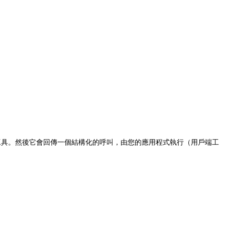
定何時呼叫工具。然後它會回傳一個結構化的呼叫，由您的應用程式執行（用戶端工