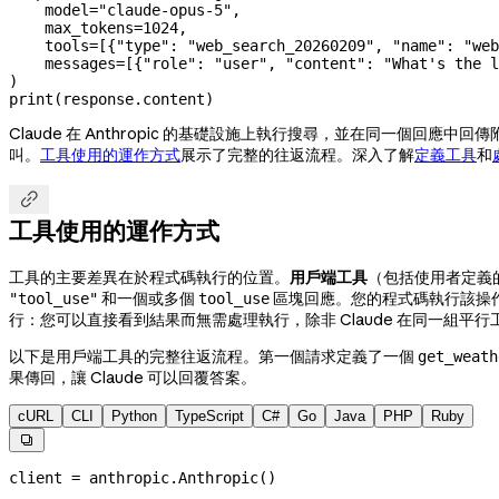
    model
=
"claude-opus-5"
,
    max_tokens
=
1024
,
    tools
=
[{
"type"
: 
"web_search_20260209"
, 
"name"
: 
"web
    messages
=
[{
"role"
: 
"user"
, 
"content"
: 
"What's the l
)
print
(response.content)
Claude 在 Anthropic 的基礎設施上執行搜尋，並在同一個回應中
叫。
工具使用的運作方式
展示了完整的往返流程。深入了解
定義工具
和

工具使用的運作方式
工具的主要差異在於程式碼執行的位置。
用戶端工具
（包括使用者定義的
和一個或多個
區塊回應。您的程式碼執行該操
"tool_use"
tool_use
行：您可以直接看到結果而無需處理執行，除非 Claude 在同一組
以下是用戶端工具的完整往返流程。第一個請求定義了一個
get_weath
果傳回，讓 Claude 可以回覆答案。
cURL
CLI
Python
TypeScript
C#
Go
Java
PHP
Ruby

client 
=
 anthropic.Anthropic()