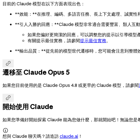
目前的 Claude 模型在以下方面表現出色：
**效能：**在推理、編碼、多語言任務、長上下文處理、誠實
**引人入勝的回應：**Claude 模型非常適合需要豐富、類人
如果您偏好更簡潔的回應，可以調整您的提示以引導模型
有關提示最佳實務，請參閱
提示最佳實務
。
**輸出品質：**從先前的模型世代遷移時，您可能會注意到整體

遷移至 Claude Opus 5
如果您目前使用的是 Claude Opus 4.8 或更早的 Claude 模型，請參閱

開始使用 Claude
如果您準備好開始探索 Claude 能為您做什麼，那就開始吧！無論您是

想與 Claude 聊天嗎？請造訪
claude.ai
！