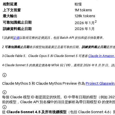
相對延遲
較慢
上下文視窗
1M tokens
最大輸出
128k tokens
2
可靠知識截止日期
2026 年 1 月
訓練資料截止日期
2026 年 1 月
1 請參閱
定價
以取得完整的定價資訊，包括 Batch API 折扣和提示快取費率。
2
可靠知識截止日期
表示模型知識最廣泛且最可靠的日期。
訓練資料截止日期
是所
3 Claude Fable 5、Claude Opus 5 和 Claude Sonnet 5 可透過
Claude in Amazon
4 Claude Sonnet 5 的推廣定價為每 MTok $2 / $10，適用至 2026 年 8 月 31 日。

Claude Mythos 5 和 Claude Mythos Preview 作為
Project Glasswin

每個 Claude 模型 ID 都是固定的快照。ID 中帶有日期的模型（例如
202
前的模型，Claude API 別名欄中的項目是解析為帶日期模型 ID

從
Claude Sonnet 4.5 及所有後續模型
（包括 Claude Sonnet 4