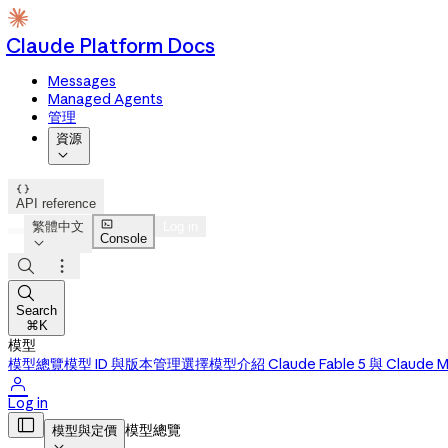
Claude Platform Docs
Messages
Managed Agents
管理
資源


API reference

繁體中文
Log in
Console




Search
⌘K
模型
模型總覽
模型 ID 與版本管理
選擇模型
介紹 Claude Fable 5 與 Claude M

Log in

模型總覽
模型與定價
