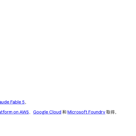
aude Fable 5
。
atform on AWS
、
Google Cloud
和
Microsoft Foundry
取得。