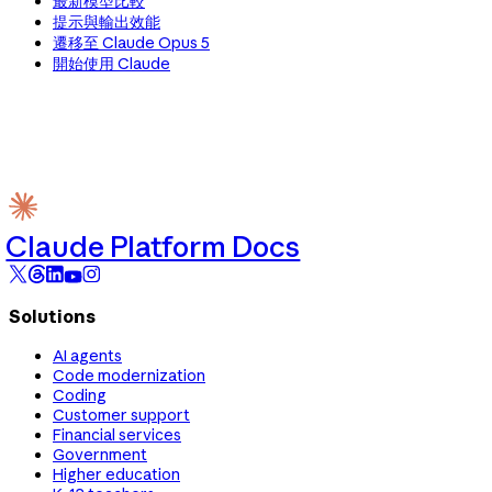
最新模型比較
提示與輸出效能
遷移至 Claude Opus 5
開始使用 Claude
Claude Platform Docs
Solutions
AI agents
Code modernization
Coding
Customer support
Financial services
Government
Higher education