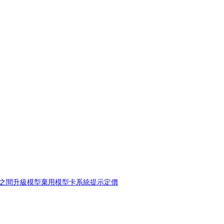
之間升級
模型棄用
模型卡
系統提示
定價