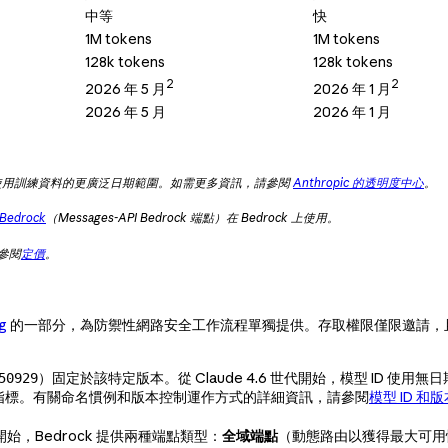
中等
快
1M tokens
1M tokens
128k tokens
128k tokens
2
2
2026 年 5 月
2026 年 1 月
2026 年 5 月
2026 年 1 月
使用訓練資料的更廣泛日期範圍。如需更多資訊，請參閱
Anthropic 的透明度中心
。
 Bedrock
（Messages-API Bedrock 端點）在 Bedrock 上使用。
請參閱
定價
。
g
的一部分，為防禦性網路安全工作流程單獨提供。存取權限僅限邀請，
）固定於該特定版本。從 Claude 4.6 世代開始，模型 ID 使
50929
 的便利指標。有關命名慣例和版本控制運作方式的詳細資訊，請參閱
模型 ID 和
.6）開始，Bedrock 提供兩種端點類型：
全域端點
（動態路由以獲得最大可用