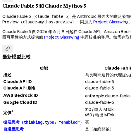
Claude Fable 5 和 Claude Mythos 5
Claude Fable 5（
）是 Anthropic 最強大的廣泛發布模
claude-fable-5
Preview（
）一同加入
Project Glasswing
claude-mythos-preview
Claude Fable 5 自 2026 年 6 月 9 日起在 Claude API、Amazon
限可用性的方式提供給
Project Glasswing
中經核准的客戶。如需存取權限，請

最新模型比較
功能
Claude Fabl
描述
為長時間運行的代理提供
Claude API ID
claude-fable-5
Claude API 別名
claude-fable-5
AWS Bedrock ID
anthropic.claude-fable
Google Cloud ID
claude-fable-5
$10 / 輸入 MTok
1
定價
$50 / 輸出 MTok
擴展思考（
）
否
thinking.type: "enabled"
自適應思考
是（始終開啟）