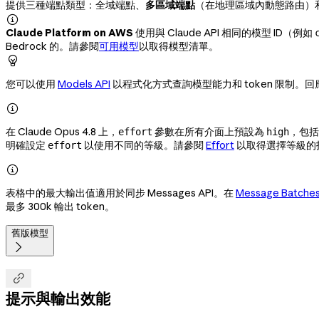
提供三種端點類型：全域端點、
多區域端點
（在地理區域內動態路由）

Claude Platform on AWS
使用與 Claude API 相同的模型 ID（例如
Bedrock 的。請參閱
可用模型
以取得模型清單。

您可以使用
Models API
以程式化方式查詢模型能力和 token 限制。

在 Claude Opus 4.8 上，
參數在所有介面上預設為
，包括 C
effort
high
明確設定
以使用不同的等級。請參閱
Effort
以取得選擇等級的
effort

表格中的最大輸出值適用於同步 Messages API。在
Message Batches
最多 300k 輸出 token。
舊版模型


提示與輸出效能