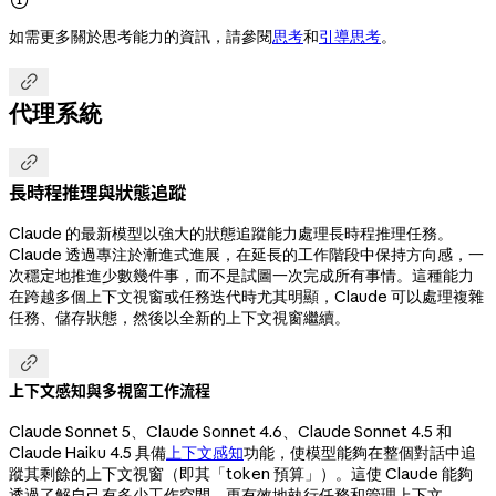

如需更多關於思考能力的資訊，請參閱
思考
和
引導思考
。

代理系統

長時程推理與狀態追蹤
Claude 的最新模型以強大的狀態追蹤能力處理長時程推理任務。
Claude 透過專注於漸進式進展，在延長的工作階段中保持方向感，一
次穩定地推進少數幾件事，而不是試圖一次完成所有事情。這種能力
在跨越多個上下文視窗或任務迭代時尤其明顯，Claude 可以處理複雜
任務、儲存狀態，然後以全新的上下文視窗繼續。

上下文感知與多視窗工作流程
Claude Sonnet 5、Claude Sonnet 4.6、Claude Sonnet 4.5 和
Claude Haiku 4.5 具備
上下文感知
功能，使模型能夠在整個對話中追
蹤其剩餘的上下文視窗（即其「token 預算」）。這使 Claude 能夠
透過了解自己有多少工作空間，更有效地執行任務和管理上下文。