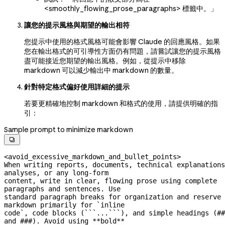
<smoothly_flowing_prose_paragraphs> 標籤中。」
讓您的提示風格與期望的輸出相符
您提示中使用的格式風格可能會影響 Claude 的回應風格。如果
您在輸出格式的可引導性方面仍有問題，請嘗試讓您的提示風格
盡可能接近您期望的輸出風格。例如，從提示中移除
markdown 可以減少輸出中 markdown 的數量。
針對特定格式偏好使用詳細的提示
若要更精確地控制 markdown 和格式的使用，請提供明確的指
引：
Sample prompt to minimize markdown

<avoid_excessive_markdown_and_bullet_points>
When writing reports, documents, technical explanations
analyses, or any 
long-form
content, write in clear, flowing prose using complete 
paragraphs and sentences. Use
standard paragraph breaks for organization and reserve 
markdown primarily for `inline
code`, code blocks (```...```), and simple headings (## 
and ###). Avoid using **bold**