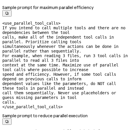
Sample prompt for maximum parallel efficiency

<use_parallel_tool_calls>

If you intend to call multiple tools and there are no 
dependencies between the tool

calls, make all of the independent tool calls in 
parallel. Prioritize calling tools

simultaneously whenever the actions can be done in 
parallel rather than sequentially.

For example, when reading 3 files, run 3 tool calls in 
parallel to read all 3 files into

context at the same time. Maximize use of parallel 
tool calls where possible to increase

speed and efficiency. However, if some tool calls 
depend on previous calls to inform

dependent values like the parameters, do NOT call 
these tools in parallel and instead

call them sequentially. Never use placeholders or 
guess missing parameters in tool

calls.

</use_parallel_tool_calls>
Sample prompt to reduce parallel execution
