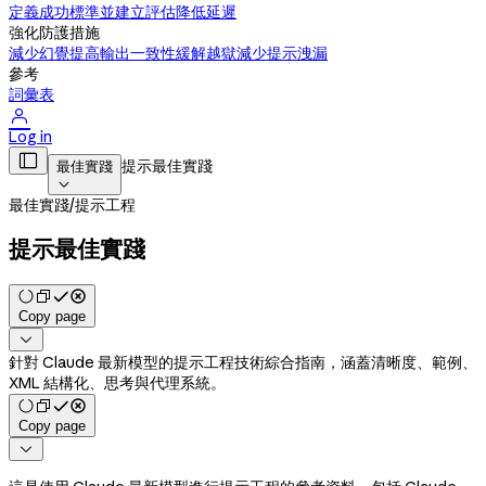
定義成功標準並建立評估
降低延遲
強化防護措施
減少幻覺
提高輸出一致性
緩解越獄
減少提示洩漏
參考
詞彙表

Log in

提示最佳實踐
最佳實踐

最佳實踐
/
提示工程
提示最佳實踐
Copy page

針對 Claude 最新模型的提示工程技術綜合指南，涵蓋清晰度、範例、
XML 結構化、思考與代理系統。
Copy page
