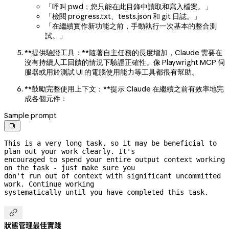
「呼叫 pwd；您只能在此目錄中讀取和寫入檔案。」
「檢閱 progress.txt、tests.json 和 git 日誌。」
「在繼續實作新功能之前，手動執行一次基本的整合測
試。」
**提供驗證工具：**隨著自主任務的長度增加，Claude 需要在
沒有持續人工回饋的情況下驗證正確性。像 Playwright MCP 伺
服器或用於測試 UI 的電腦使用能力等工具都很有幫助。
**鼓勵完整使用上下文：**提示 Claude 在繼續之前有效率地完
成各個元件：
Sample prompt

This is a very long task, so it may be beneficial to 
plan out your work clearly. It's

encouraged to spend your entire output context working 
on the task - just make sure you

don't run out of context with significant uncommitted 
work. Continue working

systematically until you have completed this task.

狀態管理最佳實踐