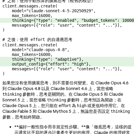
# 之前：使用手動預算的擴展思考（較舊的模型）
client.messages.create(
    model
=
"claude-sonnet-4-5-20250929"
,
    max_tokens
=
16000
,
    thinking
=
{
"type"
: 
"enabled"
, 
"budget_tokens"
: 
10000
    messages
=
[{
"role"
: 
"user"
, 
"content"
: 
"..."
}],
)
# 之後：使用 effort 的自適應思考
client.messages.create(
    model
=
"claude-opus-4-8"
,
    max_tokens
=
16000
,
    thinking
=
{
"type"
: 
"adaptive"
},
    output_config
=
{
"effort"
: 
"high"
},
    messages
=
[{
"role"
: 
"user"
, 
"content"
: 
"..."
}],
)
如果您沒有使用擴展思考，則不需要任何變更。在 Claude Opus 4.6
到 Claude Opus 4.8 以及 Claude Sonnet 4.6 上，當您省略
參數時，思考是關閉的。在 Claude Opus 5 和 Claude
thinking
Sonnet 5 上，當您省略
參數時，思考預設為開啟；在
thinking
Claude Opus 5 上，您只能在 effort 為
或更低時停用它。在
high
Claude Fable 5 和 Claude Mythos 5 上，無論您是否設定
thinking
參數，思考始終開啟。
**偏好一般性指令而非規定性步驟。**像「徹底思考」這樣的提
示通常比手寫的逐步計畫產生更好的推理。Claude 的推理經常