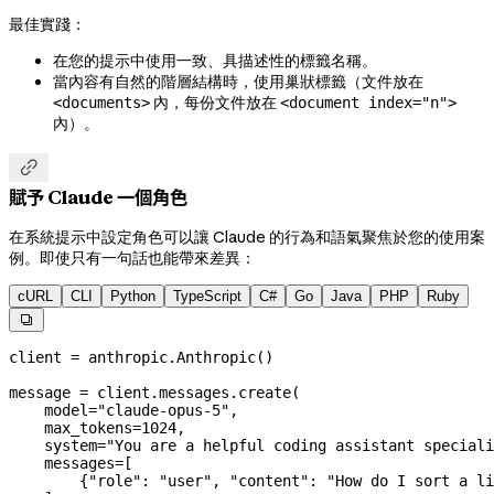
最佳實踐：
在您的提示中使用一致、具描述性的標籤名稱。
當內容有自然的階層結構時，使用巢狀標籤（文件放在
內，每份文件放在
<documents>
<document index="n">
內）。

賦予 Claude 一個角色
在系統提示中設定角色可以讓 Claude 的行為和語氣聚焦於您的使用案
例。即使只有一句話也能帶來差異：
cURL
CLI
Python
TypeScript
C#
Go
Java
PHP
Ruby

client 
=
 anthropic.Anthropic()
message 
=
 client.messages.create(
    model
=
"claude-opus-5"
,
    max_tokens
=
1024
,
    system
=
"You are a helpful coding assistant speciali
    messages
=
[
        {
"role"
: 
"user"
, 
"content"
: 
"How do I sort a li