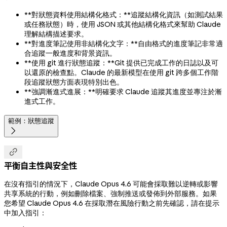
**對狀態資料使用結構化格式：**追蹤結構化資訊（如測試結果
或任務狀態）時，使用 JSON 或其他結構化格式來幫助 Claude
理解結構描述要求。
**對進度筆記使用非結構化文字：**自由格式的進度筆記非常適
合追蹤一般進度和背景資訊。
**使用 git 進行狀態追蹤：**Git 提供已完成工作的日誌以及可
以還原的檢查點。Claude 的最新模型在使用 git 跨多個工作階
段追蹤狀態方面表現特別出色。
**強調漸進式進展：**明確要求 Claude 追蹤其進度並專注於漸
進式工作。
範例：狀態追蹤


平衡自主性與安全性
在沒有指引的情況下，Claude Opus 4.6 可能會採取難以逆轉或影響
共享系統的行動，例如刪除檔案、強制推送或發佈到外部服務。如果
您希望 Claude Opus 4.6 在採取潛在風險行動之前先確認，請在提示
中加入指引：