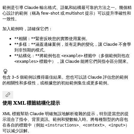
範例是引導 Claude 輸出格式、語氣和結構最可靠的方法之一。幾個精
心設計的範例（稱為 few-shot 或 multishot 提示）可以提升準確性和
一致性。
加入範例時，請確保它們：
**相關：**緊密反映您的實際使用案例。
**多樣：**涵蓋邊緣案例，並有足夠的變化，讓 Claude 不會學
到非預期的模式。
**結構化：**將範例包在
標籤中（多個範例則包在
<example>
標籤中），讓 Claude 能將它們與指令區分開來。
<examples>

包含 3–5 個範例以獲得最佳結果。您也可以請 Claude 評估您的範例
的相關性和多樣性，或根據您的初始範例集生成更多範例。

使用 XML 標籤結構化提示
XML 標籤幫助 Claude 明確無誤地解析複雜的提示，特別是當您的提
示混合了指令、背景資訊、範例和變數輸入時。將每種類型的內容包
在各自的標籤中（例如
、
、
）
<instructions>
<context>
<input>
可以減少誤解。