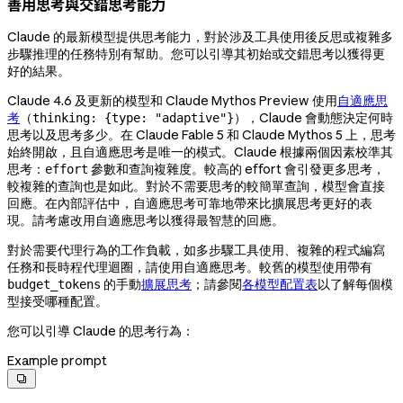
善用思考與交錯思考能力
Claude 的最新模型提供思考能力，對於涉及工具使用後反思或複雜多
步驟推理的任務特別有幫助。您可以引導其初始或交錯思考以獲得更
好的結果。
Claude 4.6 及更新的模型和 Claude Mythos Preview 使用
自適應思
考
（
），Claude 會動態決定何時
thinking: {type: "adaptive"}
思考以及思考多少。在 Claude Fable 5 和 Claude Mythos 5 上，思考
始終開啟，且自適應思考是唯一的模式。Claude 根據兩個因素校準其
思考：
參數和查詢複雜度。較高的 effort 會引發更多思考，
effort
較複雜的查詢也是如此。對於不需要思考的較簡單查詢，模型會直接
回應。在內部評估中，自適應思考可靠地帶來比擴展思考更好的表
現。請考慮改用自適應思考以獲得最智慧的回應。
對於需要代理行為的工作負載，如多步驟工具使用、複雜的程式編寫
任務和長時程代理迴圈，請使用自適應思考。較舊的模型使用帶有
的手動
擴展思考
；請參閱
各模型配置表
以了解每個模
budget_tokens
型接受哪種配置。
您可以引導 Claude 的思考行為：
Example prompt
