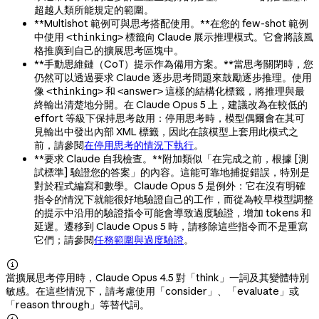
超越人類所能規定的範圍。
**Multishot 範例可與思考搭配使用。**在您的 few-shot 範例
中使用
標籤向 Claude 展示推理模式。它會將該風
<thinking>
格推廣到自己的擴展思考區塊中。
**手動思維鏈（CoT）提示作為備用方案。**當思考關閉時，您
仍然可以透過要求 Claude 逐步思考問題來鼓勵逐步推理。使用
像
和
這樣的結構化標籤，將推理與最
<thinking>
<answer>
終輸出清楚地分開。在 Claude Opus 5 上，建議改為在較低的
effort 等級下保持思考啟用：停用思考時，模型偶爾會在其可
見輸出中發出內部 XML 標籤，因此在該模型上套用此模式之
前，請參閱
在停用思考的情況下執行
。
**要求 Claude 自我檢查。**附加類似「在完成之前，根據 [測
試標準] 驗證您的答案」的內容。這能可靠地捕捉錯誤，特別是
對於程式編寫和數學。Claude Opus 5 是例外：它在沒有明確
指令的情況下就能很好地驗證自己的工作，而從為較早模型調整
的提示中沿用的驗證指令可能會導致過度驗證，增加 tokens 和
延遲。遷移到 Claude Opus 5 時，請移除這些指令而不是重寫
它們；請參閱
任務範圍與過度驗證
。

當擴展思考停用時，Claude Opus 4.5 對「think」一詞及其變體特別
敏感。在這些情況下，請考慮使用「consider」、「evaluate」或
「reason through」等替代詞。