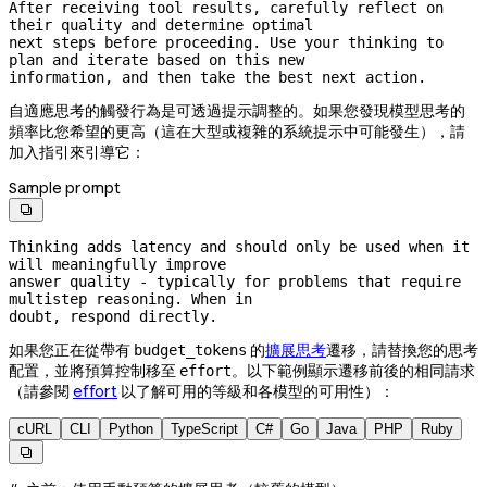
After receiving tool results, carefully reflect on 
their quality and determine optimal

next steps before proceeding. Use your thinking to 
plan and iterate based on this new

information, and then take the best next action.
自適應思考的觸發行為是可透過提示調整的。如果您發現模型思考的
頻率比您希望的更高（這在大型或複雜的系統提示中可能發生），請
加入指引來引導它：
Sample prompt

Thinking adds latency and should only be used when it 
will meaningfully improve

answer quality - typically for problems that require 
multistep reasoning. When in

doubt, respond directly.
如果您正在從帶有
的
擴展思考
遷移，請替換您的思考
budget_tokens
配置，並將預算控制移至
。以下範例顯示遷移前後的相同請求
effort
（請參閱
effort
以了解可用的等級和各模型的可用性）：
cURL
CLI
Python
TypeScript
C#
Go
Java
PHP
Ruby
