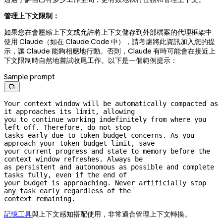
管理上下文限制：
如果您在會壓縮上下文或允許將上下文儲存到外部檔案的代理框架中
使用 Claude（如在 Claude Code 中），請考慮將此資訊加入您的提
示，讓 Claude 能夠相應地行動。否則，Claude 有時可能會在接近上
下文限制時自然地嘗試收尾工作。以下是一個範例提示：
Sample prompt

Your context window will be automatically compacted as 
it approaches its limit, allowing

you to continue working indefinitely from where you 
left off. Therefore, do not stop

tasks early due to token budget concerns. As you 
approach your token budget limit, save

your current progress and state to memory before the 
context window refreshes. Always be

as persistent and autonomous as possible and complete 
tasks fully, even if the end of

your budget is approaching. Never artificially stop 
any task early regardless of the

context remaining.
記憶工具
與上下文感知搭配使用，非常適合管理上下文轉換。