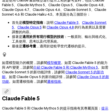
這是使用 Claude 最新模型進行提示工程的參考資料，包括 Claude
Fable 5、Claude Mythos 5、Claude Opus 5、Claude Opus 4.8、
Claude Opus 4.7、Claude Opus 4.6、Claude Sonnet 5、Claude
Sonnet 4.6 和 Claude Haiku 4.5。本頁面分為三個部分：
首先是
模型特定指南
：說明
Claude Fable 5
、
Claude Sonnet
5
、
Claude Opus 5
和
Claude Opus 4.8
的行為差異以及需要
調整的內容。
接著是
適用於所有現行模型的技術
：一般原則、輸出與格式化、
工具使用、思考以及代理系統。
最後是
遷移考量
，適用於從較早世代遷移的提示。

如需模型能力的概覽，請參閱
模型概覽
。如需 Claude Fable 5 的能力
與 API 變更，請參閱
介紹 Claude Fable 5 和 Claude Mythos 5
。如需
Claude Sonnet 5 的新功能詳情，請參閱
Claude Sonnet 5 的新功
能
。如需 Claude Opus 5 的新功能詳情，請參閱
Claude Opus 5 的新
功能
。如需遷移指南，請參閱
遷移指南
。

Claude Fable 5
Claude Fable 5 和 Claude Mythos 5 的提示指南有其專屬頁面：
提示