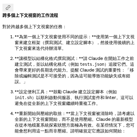

跨多個上下文視窗的工作流程
對於跨越多個上下文視窗的任務：
**為第一個上下文視窗使用不同的提示：**使用第一個上下文視
窗來建立框架（撰寫測試、建立設定腳本），然後使用後續的上
下文視窗來迭代待辦清單。
**讓模型以結構化格式撰寫測試：**請 Claude 在開始工作之前
建立測試，並以結構化格式（例如
）追蹤它們。這
tests.json
會帶來更好的長期迭代能力。提醒 Claude 測試的重要性：「移
除或編輯測試是不可接受的，因為這可能導致功能缺失或有錯
誤。」
**設定便利工具：**鼓勵 Claude 建立設定腳本（例如
）以順利啟動伺服器、執行測試套件和 linter。這可以
init.sh
避免在從全新的上下文視窗繼續時重複工作。
**重新開始與壓縮的取捨：**當上下文視窗被清除時，請考慮以
全新的上下文視窗開始，而不是使用壓縮。Claude 的最新模型
在從本地檔案系統探索狀態方面極為有效。在某些情況下，您可
能會想利用這一點而非壓縮。請明確規定它應該如何開始：