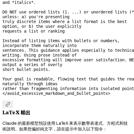
and *italics*.
DO NOT use ordered lists (1. ...) or unordered lists (*
unless: a) you're presenting
truly discrete items where a list format is the best 
option, or b) the user explicitly
requests a list or ranking
Instead of listing items with bullets or numbers, 
incorporate them naturally into
sentences. This guidance applies especially to technica
writing. Using prose instead of
excessive formatting will improve user satisfaction. NE
output a series of overly
short bullet points.
Your goal is readable, flowing text that guides the rea
naturally through ideas
rather than fragmenting information into isolated point
</avoid_excessive_markdown_and_bullet_points>

LaTeX 輸出
Claude 的最新模型預設使用 LaTeX 來表示數學表達式、方程式和技
術說明。如果您偏好純文字，請在提示中加入以下指令：