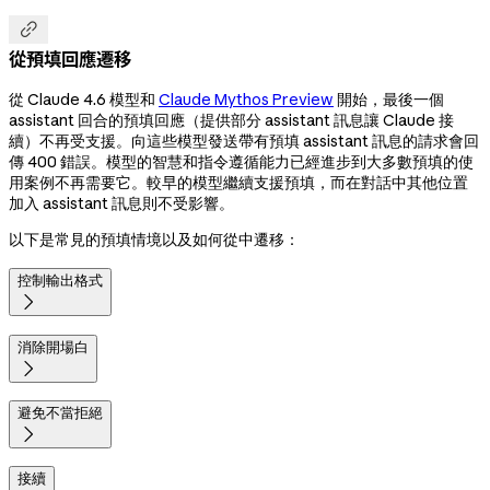

從預填回應遷移
從 Claude 4.6 模型和
Claude Mythos Preview
開始，最後一個
assistant 回合的預填回應（提供部分 assistant 訊息讓 Claude 接
續）不再受支援。向這些模型發送帶有預填 assistant 訊息的請求會回
傳 400 錯誤。模型的智慧和指令遵循能力已經進步到大多數預填的使
用案例不再需要它。較早的模型繼續支援預填，而在對話中其他位置
加入 assistant 訊息則不受影響。
以下是常見的預填情境以及如何從中遷移：
控制輸出格式

消除開場白

避免不當拒絕

接續