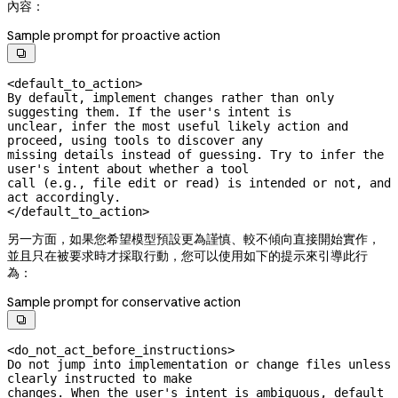
內容：
Sample prompt for proactive action

<default_to_action>

By default, implement changes rather than only 
suggesting them. If the user's intent is

unclear, infer the most useful likely action and 
proceed, using tools to discover any

missing details instead of guessing. Try to infer the 
user's intent about whether a tool

call (e.g., file edit or read) is intended or not, and 
act accordingly.

</default_to_action>
另一方面，如果您希望模型預設更為謹慎、較不傾向直接開始實作，
並且只在被要求時才採取行動，您可以使用如下的提示來引導此行
為：
Sample prompt for conservative action

<do_not_act_before_instructions>

Do not jump into implementation or change files unless 
clearly instructed to make

changes. When the user's intent is ambiguous, default 