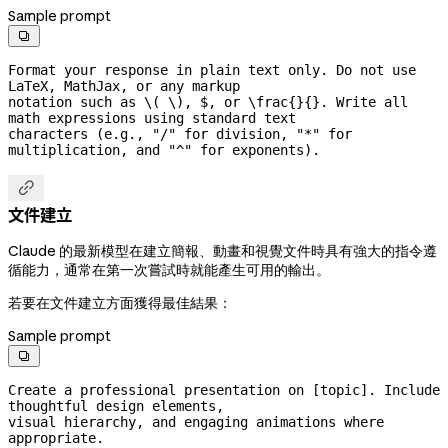
Sample prompt

Format your response in plain text only. Do not use 
LaTeX, MathJax, or any markup

notation such as \( \), $, or \frac{}{}. Write all 
math expressions using standard text

characters (e.g., "/" for division, "*" for 
multiplication, and "^" for exponents).

文件建立
Claude 的最新模型在建立簡報、動畫和視覺文件時具有強大的指令遵
循能力，通常在第一次嘗試時就能產生可用的輸出。
若要在文件建立方面獲得最佳結果：
Sample prompt

Create a professional presentation on [topic]. Include 
thoughtful design elements,

visual hierarchy, and engaging animations where 
appropriate.