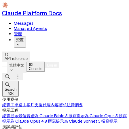
Claude Platform Docs
Messages
Managed Agents
管理
資源


API reference

繁體中文
Log in
Console




Search
⌘K
使用案例
總覽
工單路由
客戶支援代理
內容審核
法律摘要
提示工程
總覽
提示最佳實踐
為 Claude Fable 5 撰寫提示
為 Claude Opus 5 撰寫
提示
為 Claude Opus 4.8 撰寫提示
為 Claude Sonnet 5 撰寫提示
測試與評估