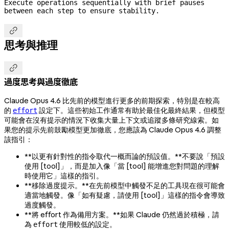
Execute operations sequentially with brief pauses 
between each step to ensure stability.

思考與推理

過度思考與過度徹底
Claude Opus 4.6 比先前的模型進行更多的前期探索，特別是在較高
的
設定下。這些初始工作通常有助於最佳化最終結果，但模型
effort
可能會在沒有提示的情況下收集大量上下文或追蹤多條研究線索。如
果您的提示先前鼓勵模型更加徹底，您應該為 Claude Opus 4.6 調整
該指引：
**以更有針對性的指令取代一概而論的預設值。**不要說「預設
使用 [tool]」，而是加入像「當 [tool] 能增進您對問題的理解
時使用它」這樣的指引。
**移除過度提示。**在先前模型中觸發不足的工具現在很可能會
適當地觸發。像「如有疑慮，請使用 [tool]」這樣的指令會導致
過度觸發。
**將 effort 作為備用方案。**如果 Claude 仍然過於積極，請
為
使用較低的設定。
effort