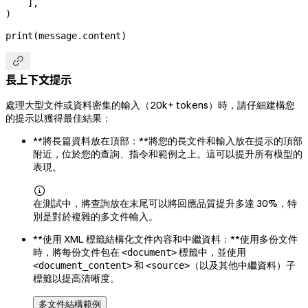
    ],
)
print
(message.content)

長上下文提示
處理大型文件或資料密集的輸入（20k+ tokens）時，請仔細建構您
的提示以獲得最佳結果：
**將長篇資料放在頂部：**將您的長文件和輸入放在提示的頂部
附近，位於您的查詢、指令和範例之上。這可以提升所有模型的
表現。

在測試中，將查詢放在末尾可以將回應品質提升多達 30%，特
別是對於複雜的多文件輸入。
**使用 XML 標籤結構化文件內容和中繼資料：**使用多份文件
時，將每份文件包在
標籤中，並使用
<document>
和
（以及其他中繼資料）子
<document_content>
<source>
標籤以提高清晰度。
多文件結構範例