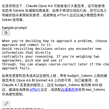
在某些情況下，Claude Opus 4.6 可能會進行大量思考，這可能會增
加思考 tokens 並減慢回應速度。如果不希望出現此行為，您可以加入
明確的指令來限制其推理，或者降低
設定以減少整體思考和
effort
token 使用量。
Sample prompt

When you're deciding how to approach a problem, choose 
approach and commit to it.
Avoid revisiting decisions unless you encounter new 
information that directly
contradicts your reasoning. If you're weighing two 
approaches, pick one and see it
through. You can always 
course-correct
 later if the cho
approach fails.
如果您需要對思考成本設定硬性上限，帶有
上限的擴
budget_tokens
展思考在 Opus 4.6 和 Sonnet 4.6 上仍然可用，但已被棄用。在
Claude 4.7 及更新的模型上，設定
會回傳 400 錯
budget_tokens
誤。建議改為降低
effort
設定，或搭配
自適應思考
使用
max_tokens
作為硬性限制。
