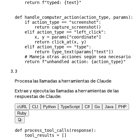
    return
 f
"typed: 
{
text
}
"
def
 handle_computer_action
(
action_type
, 
params
):
    if
 action_type 
==
 "screenshot"
:
        return
 capture_screenshot()
    elif
 action_type 
==
 "left_click"
:
        x, y 
=
 params[
"coordinate"
]
        return
 click_at(x, y)
    elif
 action_type 
==
 "type"
:
        return
 type_text(params[
"text"
])
    # Maneja otras acciones según sea necesario
    return
 f
"unhandled action: 
{
action_type
}
"
3
Procesa las llamadas a herramientas de Claude
Extrae y ejecuta las llamadas a herramientas de las
respuestas de Claude:
cURL
CLI
Python
TypeScript
C#
Go
Java
PHP
Ruby

def
 process_tool_calls
(
response
):
    tool_results 
=
 []