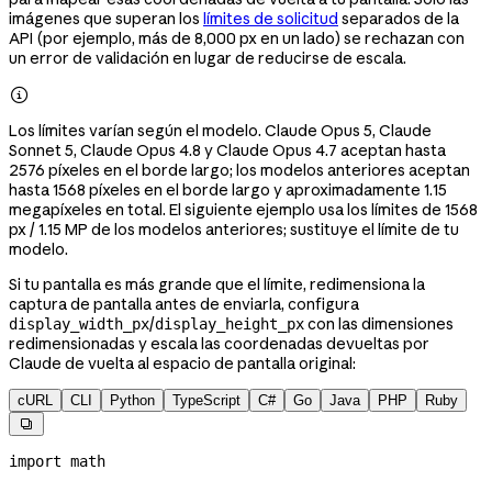
imágenes que superan los
límites de solicitud
separados de la
API (por ejemplo, más de 8,000 px en un lado) se rechazan con
un error de validación en lugar de reducirse de escala.

Los límites varían según el modelo. Claude Opus 5, Claude
Sonnet 5, Claude Opus 4.8 y Claude Opus 4.7 aceptan hasta
2576 píxeles en el borde largo; los modelos anteriores aceptan
hasta 1568 píxeles en el borde largo y aproximadamente 1.15
megapíxeles en total. El siguiente ejemplo usa los límites de 1568
px / 1.15 MP de los modelos anteriores; sustituye el límite de tu
modelo.
Si tu pantalla es más grande que el límite, redimensiona la
captura de pantalla antes de enviarla, configura
/
con las dimensiones
display_width_px
display_height_px
redimensionadas y escala las coordenadas devueltas por
Claude de vuelta al espacio de pantalla original:
cURL
CLI
Python
TypeScript
C#
Go
Java
PHP
Ruby

import
 math