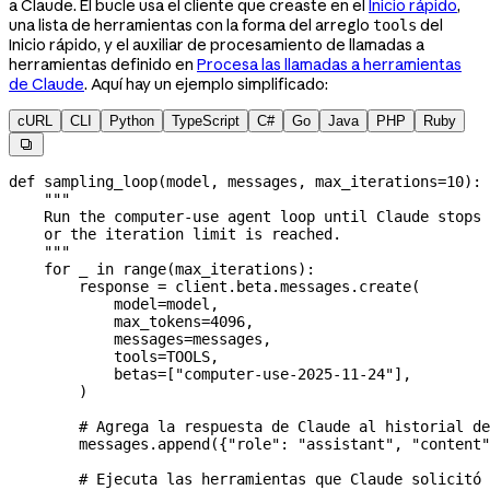
a Claude. El bucle usa el cliente que creaste en el
Inicio rápido
,
una lista de herramientas con la forma del arreglo
del
tools
Inicio rápido, y el auxiliar de procesamiento de llamadas a
herramientas definido en
Procesa las llamadas a herramientas
de Claude
. Aquí hay un ejemplo simplificado:
cURL
CLI
Python
TypeScript
C#
Go
Java
PHP
Ruby

def
 sampling_loop
(
model
, 
messages
, 
max_iterations
=
10
):
    """
    Run the computer-use agent loop until Claude stops 
    or the iteration limit is reached.
    """
    for
 _ 
in
 range
(max_iterations):
        response 
=
 client.beta.messages.create(
            model
=
model,
            max_tokens
=
4096
,
            messages
=
messages,
            tools
=
TOOLS
,
            betas
=
[
"computer-use-2025-11-24"
],
        )
        # Agrega la respuesta de Claude al historial de
        messages.append({
"role"
: 
"assistant"
, 
"content"
        # Ejecuta las herramientas que Claude solicitó 