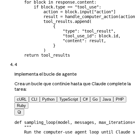
    for
 block 
in
 response.content:
        if
 block.type 
==
 "tool_use"
:
            action 
=
 block.input[
"action"
]
            result 
=
 handle_computer_action(actio
            tool_results.append(
                {
                    "type"
: 
"tool_result"
,
                    "tool_use_id"
: block.id,
                    "content"
: result,
                }
            )
    return
 tool_results
4
Implementa el bucle de agente
Crea un bucle que continúe hasta que Claude complete la
tarea:
cURL
CLI
Python
TypeScript
C#
Go
Java
PHP
Ruby

def
 sampling_loop
(
model
, 
messages
, 
max_iterations
=
    """
    Run the computer-use agent loop until Claude s