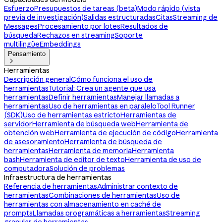
Esfuerzo
Presupuestos de tareas (beta)
Modo rápido (vista
previa de investigación)
Salidas estructuradas
Citas
Streaming de
Messages
Procesamiento por lotes
Resultados de
búsqueda
Rechazos en streaming
Soporte
multilingüe
Embeddings
Pensamiento

Herramientas
Descripción general
Cómo funciona el uso de
herramientas
Tutorial: Crea un agente que usa
herramientas
Definir herramientas
Manejar llamadas a
herramientas
Uso de herramientas en paralelo
Tool Runner
(SDK)
Uso de herramientas estricto
Herramientas de
servidor
Herramienta de búsqueda web
Herramienta de
obtención web
Herramienta de ejecución de código
Herramienta
de asesoramiento
Herramienta de búsqueda de
herramientas
Herramienta de memoria
Herramienta
bash
Herramienta de editor de texto
Herramienta de uso de
computadora
Solución de problemas
Infraestructura de herramientas
Referencia de herramientas
Administrar contexto de
herramientas
Combinaciones de herramientas
Uso de
herramientas con almacenamiento en caché de
prompts
Llamadas programáticas a herramientas
Streaming