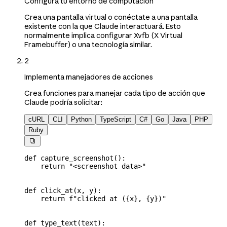
Configura tu entorno de computación
Crea una pantalla virtual o conéctate a una pantalla
existente con la que Claude interactuará. Esto
normalmente implica configurar Xvfb (X Virtual
Framebuffer) o una tecnología similar.
2
Implementa manejadores de acciones
Crea funciones para manejar cada tipo de acción que
Claude podría solicitar:
cURL
CLI
Python
TypeScript
C#
Go
Java
PHP
Ruby

def
 capture_screenshot
():
    return
 "<screenshot data>"
def
 click_at
(
x
, 
y
):
    return
 f
"clicked at (
{
x
}
, 
{
y
}
)"
def
 type_text
(
text
):