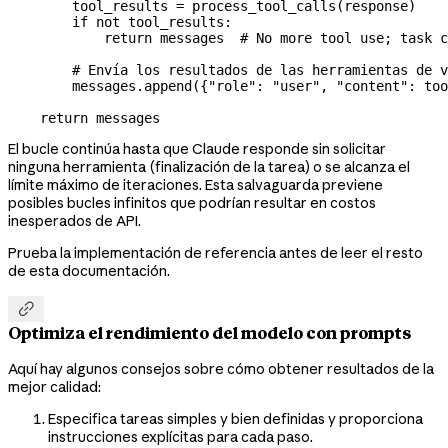
        tool_results 
=
 process_tool_calls(response)
        if
 not
 tool_results:
            return
 messages  
# No more tool use; task c
        # Envía los resultados de las herramientas de v
        messages.append({
"role"
: 
"user"
, 
"content"
: too
    return
 messages
El bucle continúa hasta que Claude responde sin solicitar
ninguna herramienta (finalización de la tarea) o se alcanza el
límite máximo de iteraciones. Esta salvaguarda previene
posibles bucles infinitos que podrían resultar en costos
inesperados de API.
Prueba la implementación de referencia antes de leer el resto
de esta documentación.

Optimiza el rendimiento del modelo con prompts
Aquí hay algunos consejos sobre cómo obtener resultados de la
mejor calidad:
Especifica tareas simples y bien definidas y proporciona
instrucciones explícitas para cada paso.