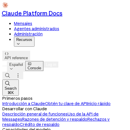
Claude Platform Docs
Mensajes
Agentes administrados
Administración
Recursos


API reference

Español
Log in
Console




Search
⌘K
Primeros pasos
Introducción a Claude
Obtén tu clave de API
Inicio rápido
Desarrollar con Claude
Descripción general de funciones
Uso de la API de
Messages
Razones de detención y respaldo
Rechazos y
respaldo
Crédito de respaldo
Capacidades del modelo