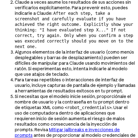
Claude a veces asume los resultados de sus acciones sin
verificarlos explícitamente. Para prevenir esto, puedes
indicarle a Claude:
After each step, take a
screenshot and carefully evaluate if you have
achieved the right outcome. Explicitly show your
thinking: "I have evaluated step X..." If not
correct, try again. Only when you confirm a step
was executed correctly should you move on to the
next one.
Algunos elementos de la interfaz de usuario (como menús
desplegables y barras de desplazamiento) pueden ser
difíciles de manipular para Claude usando movimientos del
ratón. Si experimentas esto, intenta indicarle al modelo
que use atajos de teclado.
Para tareas repetibles o interacciones de interfaz de
usuario, incluye capturas de pantalla de ejemplo y llamadas
a herramientas de resultados exitosos en tu prompt.
Si necesitas que el modelo inicie sesión, proporciónale el
nombre de usuario y la contraseña en tu prompt dentro
de etiquetas XML como
. Usar el
<robot_credentials>
uso de computadora dentro de aplicaciones que
requieren inicio de sesión aumenta el riesgo de malos
resultados como consecuencia de la inyección de
prompts. Revisa
Mitigar jailbreaks e inyecciones de
prompts
antes de proporcionar al modelo credenciales de