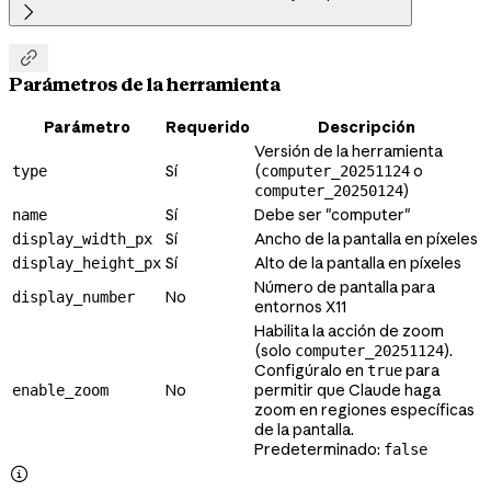


Parámetros de la herramienta
Parámetro
Requerido
Descripción
Versión de la herramienta
Sí
(
o
type
computer_20251124
)
computer_20250124
Sí
Debe ser "computer"
name
Sí
Ancho de la pantalla en píxeles
display_width_px
Sí
Alto de la pantalla en píxeles
display_height_px
Número de pantalla para
No
display_number
entornos X11
Habilita la acción de zoom
(solo
).
computer_20251124
Configúralo en
para
true
No
permitir que Claude haga
enable_zoom
zoom en regiones específicas
de la pantalla.
Predeterminado:
false
