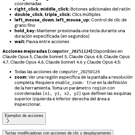
coordenadas
right_click
,
middle_click:
Botones adicionales del ratón
double_click
,
triple_click:
Clics múltiples
left_mouse_down
,
left_mouse_up:
Control de clic de
grano fino
hold_key:
Mantener presionada una tecla durante una
duración especificada (en segundos)
wait:
Pausa entre acciones
Acciones mejoradas (
)
Disponibles en
computer_20251124
Claude Opus 5, Claude Sonnet 5, Claude Opus 4.8, Claude Opus
4.7, Claude Opus 4.6, Claude Sonnet 4.6 y Claude Opus 4.5:
Todas las acciones de
computer_20250124
zoom:
Ver una región específica de la pantalla a resolución
completa. Requiere
en la definición
enable_zoom: true
de la herramienta. Toma un parámetro
con
region
coordenadas
que definen las esquinas
[x1, y1, x2, y2]
superior izquierda e inferior derecha del área a
inspeccionar.
Ejemplos de acciones

Teclas modificadoras con acciones de clic y desplazamiento