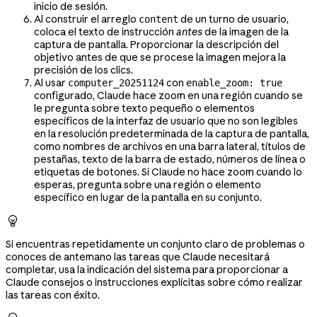
inicio de sesión.
Al construir el arreglo
de un turno de usuario,
content
coloca el texto de instrucción
antes
de la imagen de la
captura de pantalla. Proporcionar la descripción del
objetivo antes de que se procese la imagen mejora la
precisión de los clics.
Al usar
con
computer_20251124
enable_zoom: true
configurado, Claude hace zoom en una región cuando se
le pregunta sobre texto pequeño o elementos
específicos de la interfaz de usuario que no son legibles
en la resolución predeterminada de la captura de pantalla,
como nombres de archivos en una barra lateral, títulos de
pestañas, texto de la barra de estado, números de línea o
etiquetas de botones. Si Claude no hace zoom cuando lo
esperas, pregunta sobre una región o elemento
específico en lugar de la pantalla en su conjunto.

Si encuentras repetidamente un conjunto claro de problemas o
conoces de antemano las tareas que Claude necesitará
completar, usa la indicación del sistema para proporcionar a
Claude consejos o instrucciones explícitas sobre cómo realizar
las tareas con éxito.