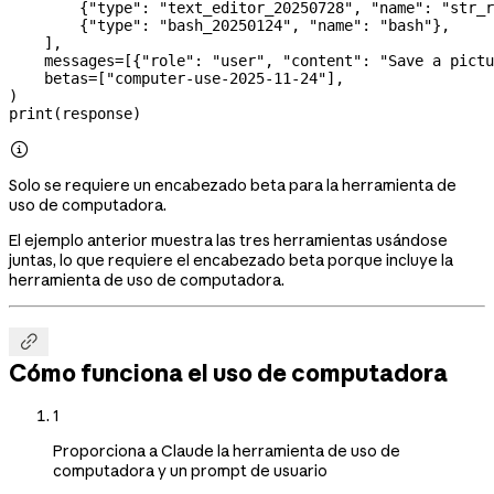
        {
"type"
: 
"text_editor_20250728"
, 
"name"
: 
"str_r
        {
"type"
: 
"bash_20250124"
, 
"name"
: 
"bash"
},
    ],
    messages
=
[{
"role"
: 
"user"
, 
"content"
: 
"Save a pictu
    betas
=
[
"computer-use-2025-11-24"
],
)
print
(response)

Solo se requiere un encabezado beta para la herramienta de
uso de computadora.
El ejemplo anterior muestra las tres herramientas usándose
juntas, lo que requiere el encabezado beta porque incluye la
herramienta de uso de computadora.

Cómo funciona el uso de computadora
1
Proporciona a Claude la herramienta de uso de
computadora y un prompt de usuario