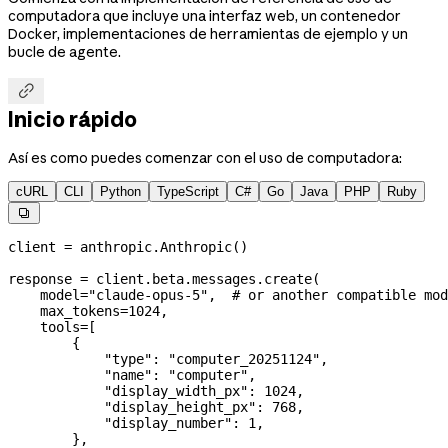
computadora que incluye una interfaz web, un contenedor
Docker, implementaciones de herramientas de ejemplo y un
bucle de agente.

Inicio rápido
Así es como puedes comenzar con el uso de computadora:
cURL
CLI
Python
TypeScript
C#
Go
Java
PHP
Ruby

client 
=
 anthropic.Anthropic()
response 
=
 client.beta.messages.create(
    model
=
"claude-opus-5"
,  
# or another compatible mod
    max_tokens
=
1024
,
    tools
=
[
        {
            "type"
: 
"computer_20251124"
,
            "name"
: 
"computer"
,
            "display_width_px"
: 
1024
,
            "display_height_px"
: 
768
,
            "display_number"
: 
1
,
        },