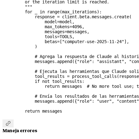
    or the iteration limit is reached.
    """
    for
 _ 
in
 range
(max_iterations):
        response 
=
 client.beta.messages.create(
            model
=
model,
            max_tokens
=
4096
,
            messages
=
messages,
            tools
=
TOOLS
,
            betas
=
[
"computer-use-2025-11-24"
],
        )
        # Agrega la respuesta de Claude al histori
        messages.append({
"role"
: 
"assistant"
, 
"con
        # Ejecuta las herramientas que Claude soli
        tool_results 
=
 process_tool_calls(response
        if
 not
 tool_results:
            return
 messages  
# No more tool use; t
        # Envía los resultados de las herramienta
        messages.append({
"role"
: 
"user"
, 
"content"
    return
 messages

Maneja errores