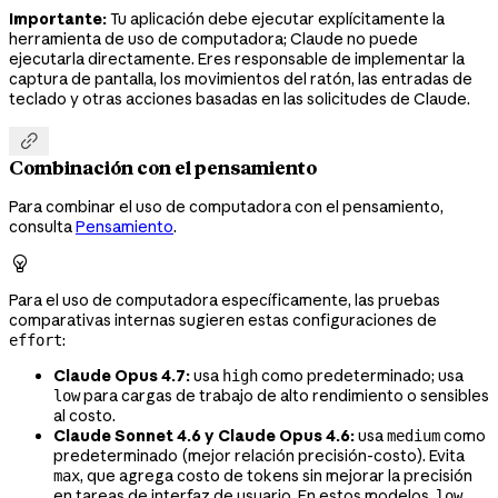
Importante:
Tu aplicación debe ejecutar explícitamente la
herramienta de uso de computadora; Claude no puede
ejecutarla directamente. Eres responsable de implementar la
captura de pantalla, los movimientos del ratón, las entradas de
teclado y otras acciones basadas en las solicitudes de Claude.

Combinación con el pensamiento
Para combinar el uso de computadora con el pensamiento,
consulta
Pensamiento
.

Para el uso de computadora específicamente, las pruebas
comparativas internas sugieren estas configuraciones de
:
effort
Claude Opus 4.7:
usa
como predeterminado; usa
high
para cargas de trabajo de alto rendimiento o sensibles
low
al costo.
Claude Sonnet 4.6 y Claude Opus 4.6:
usa
como
medium
predeterminado (mejor relación precisión-costo). Evita
, que agrega costo de tokens sin mejorar la precisión
max
en tareas de interfaz de usuario. En estos modelos,
low