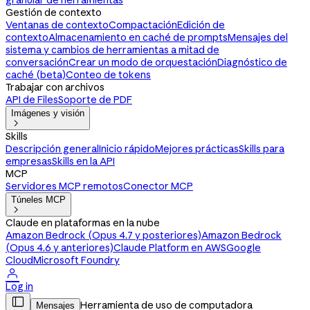
granular de herramientas
Gestión de contexto
Ventanas de contexto
Compactación
Edición de
contexto
Almacenamiento en caché de prompts
Mensajes del
sistema y cambios de herramientas a mitad de
conversación
Crear un modo de orquestación
Diagnóstico de
caché (beta)
Conteo de tokens
Trabajar con archivos
API de Files
Soporte de PDF
Imágenes y visión

Skills
Descripción general
Inicio rápido
Mejores prácticas
Skills para
empresas
Skills en la API
MCP
Servidores MCP remotos
Conector MCP
Túneles MCP

Claude en plataformas en la nube
Amazon Bedrock (Opus 4.7 y posteriores)
Amazon Bedrock
(Opus 4.6 y anteriores)
Claude Platform en AWS
Google
Cloud
Microsoft Foundry

Log in

Herramienta de uso de computadora
Mensajes