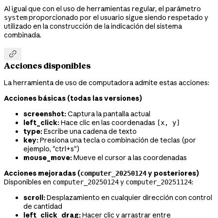
Al igual que con el uso de herramientas regular, el parámetro
proporcionado por el usuario sigue siendo respetado y
system
utilizado en la construcción de la indicación del sistema
combinada.

Acciones disponibles
La herramienta de uso de computadora admite estas acciones:
Acciones básicas (todas las versiones)
screenshot:
Captura la pantalla actual
left_click:
Hace clic en las coordenadas
[x, y]
type:
Escribe una cadena de texto
key:
Presiona una tecla o combinación de teclas (por
ejemplo, "ctrl+s")
mouse_move:
Mueve el cursor a las coordenadas
Acciones mejoradas (
y posteriores)
computer_20250124
Disponibles en
y
:
computer_20250124
computer_20251124
scroll:
Desplazamiento en cualquier dirección con control
de cantidad
left_click_drag:
Hacer clic y arrastrar entre