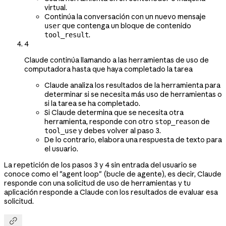
virtual.
Continúa la conversación con un nuevo mensaje
que contenga un bloque de contenido
user
.
tool_result
4
Claude continúa llamando a las herramientas de uso de
computadora hasta que haya completado la tarea
Claude analiza los resultados de la herramienta para
determinar si se necesita más uso de herramientas o
si la tarea se ha completado.
Si Claude determina que se necesita otra
herramienta, responde con otro
de
stop_reason
y debes volver al paso 3.
tool_use
De lo contrario, elabora una respuesta de texto para
el usuario.
La repetición de los pasos 3 y 4 sin entrada del usuario se
conoce como el "agent loop" (bucle de agente), es decir, Claude
responde con una solicitud de uso de herramientas y tu
aplicación responde a Claude con los resultados de evaluar esa
solicitud.
